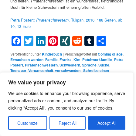
und helfen.
Piratenschwestern
ist ein wunderbares, tiefgründiges
Buch für kleine Schwestern mit einem großen Vorbild.
Petra Postert:
Piratenschwestern
, Tulipan, 2016, 188 Seiten, ab
10, 13 Euro
Facebook
Twitter
LinkedIn
Pinterest
XING
Reddit
Tumblr
Teilen
Veröffentlicht unter
Kinderbuch
|
Verschlagwortet mit
Coming of age
,
Erwachsen werden
,
Familie
,
Franka
,
Kim
,
Patchworkfamilie
,
Petra
Postert
,
Piratenschwestern
,
Schwestern
,
Sprache
,
Suche
,
Teenager
,
Vergangenheit
,
verschwunden
|
Schreibe einen
Kommentar
We value your privacy
We use cookies to enhance your browsing experience, serve
Grandioser Schund
personalized ads or content, and analyze our traffic. By
clicking "Accept All", you consent to our use of cookies.
Veröffentlicht am
3. Juni 2016
von
Ella von Berkholz
Customize
Reject All
Accept All