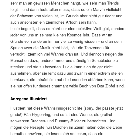
sehr man an gewissen Menschen hängt, wie sehr man Trends
folgt – und dann feststellen muss, dass so ein Marvin vielleicht
der Schwarm von vielen ist, im Grunde aber nicht gut riecht und
auch ansonsten ein ziemliches A*loch sein kann.
Lucie begreift, dass es nicht nur eine objektive Welt gibt, sondern
jeder von uns in seinem kleinen Kosmos lebt. Dass wir im
Grunde vom anderen immer viel zu wenig wissen – und an dem
Spruch »wer die Musik nicht hört, hält die Tanzenden für
verrückt« ziemlich viel Wahres dran ist. Und dennoch neigen die
Menschen dazu, andere immer und ständig in Schubladen zu
stecken und sie zu bewerten. Lucie kann sich da gar nicht
ausnehmen, aber sie lernt dazu und zwar in einer extrem steilen
Lernkurve, die tatsächlich auf die Lesenden abfärben kann, wenn
sie nur offen für dieses charmant wilde Buch von Dita Zipfel sind.
Anregend illustriert
Illustriert hat diese Wahnsinnsgeschichte (sorry, der passte jetzt
grade!) Rán Flygenring, und es ist eine Wonne, die grellrot-
schwarzen Drachen- und Punamy-Bilder zu betrachten. Und
mögen die Rezepte nun Drachen im Zaum halten oder die Liebe
heraufbeschwören, sie lesen sich so lecker, dass ein