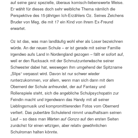
auf seine ganz spezielle, überaus komisch-liebenswerte Weise.
Er wählt für dieses doch sehr weibliche Thema nämlich die
Perspektive des 15-jährigen Ich-Erzählers Oz. Seines Zeichens
Bruder von Meg, die mit 17 ein Kind von ihrem Ex-Freund
erwartet.
Oz ist das, was man landläufig wohl eher als Loser bezeichnen
würde. An der neuen Schule – er ist gerade mit seiner Familie
irgendwo aufs Land in Nordengland gezogen – fällt er sofort auf,
weil er den Rucksack mit der Schmutzunterwäsche seiner
Schwester dabei hat, weswegen ihm umgehend der Spitzname
„Slips“ verpasst wird. Davon ist nur schwer wieder
runterzukommen, vor allem, wenn man sich dann mit dem
Obernerd der Schule anfreundet, der auf Fantasy und
Rollenspiele steht, sich die angebliche Schulpsychopatin zur
Feindin macht und irgendwann das Handy mit all seiner
Lieblingsmusik und kompromittierenden Fotos vom Obernerd
verliert. Das pubertäre Schulelend nimmt unaufhaltsam seinen
Lauf – so dass man
Warten auf Gonzo
auf den ersten Seiten
zunächst für einen witzigen, aber relativ gewöhnlichen
Schulroman halten könnte.