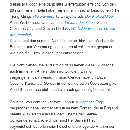
dieses Mal doch eine ganz gute „Trefferquote“ erreicht. Von den
28 nominierten Titeln haben wir immerhin sechs besprochen (Thé
Tjong-Khings
Hieronymus
, Taran Björnstads
Der Krokodildieb
,
Anna Woltz‘
Gips
, Que Du Luus
Im Jahr des Affen
, Sarah
Crossans
Eins
und Steven Herricks
Wir beide wussten, es war
was passiert
.
Diesen und den anderen Nominierten sei hier – am Welttag des
Buches – mit Verspätung herzlich gratuliert! Ich bin gespannt,
wie sich die Jurys dieses Jahr entscheiden.
Die Nominiertenliste ist für mich dann neben dieser Rückschau
auch immer ein Anreiz, das nachzuholen, was ich im
vergangenen Jahr versäumt habe. Gerade habe ich Dave
Cousins
Warten auf Gonzo
, in der wunderbaren Übersetzung von
Anne Brauner, beendet – und bin noch ganz selig berauscht.
Cousins, von dem ich vor zwei Jahren
15 kopflose Tage
besprochen habe, widmet sich in seinem Roman, der in England
bereits 2012 erschienen ist, dem Thema der Teenie-
Schwangerschaft. Allerdings macht er das nicht auf
voyeuristisch-betroffenheits-heischend-anklagende Art, sondern