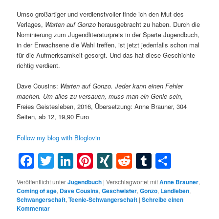
Umso großartiger und verdienstvoller finde ich den Mut des
Verlages,
Warten auf Gonzo
herausgebracht zu haben. Durch die
Nominierung zum Jugendliteraturpreis in der Sparte Jugendbuch,
in der Erwachsene die Wahl treffen, ist jetzt jedenfalls schon mal
für die Aufmerksamkeit gesorgt. Und das hat diese Geschichte
richtig verdient.
Dave Cousins:
Warten auf Gonzo. Jeder kann einen Fehler
machen. Um alles zu versauen, muss man ein Genie sein
,
Freies Geistesleben, 2016, Übersetzung: Anne Brauner, 304
Seiten, ab 12, 19,90 Euro
Follow my blog with Bloglovin
Facebook
Twitter
LinkedIn
Pinterest
XING
Reddit
Tumblr
Teilen
Veröffentlicht unter
Jugendbuch
|
Verschlagwortet mit
Anne Brauner
,
Coming of age
,
Dave Cousins
,
Geschwister
,
Gonzo
,
Landleben
,
Schwangerschaft
,
Teenie-Schwangerschaft
|
Schreibe einen
Kommentar