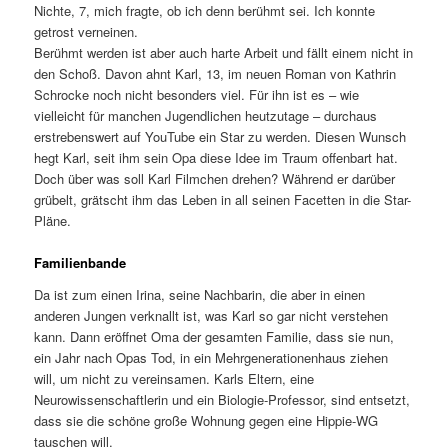
Nichte, 7, mich fragte, ob ich denn berühmt sei. Ich konnte
getrost verneinen.
Berühmt werden ist aber auch harte Arbeit und fällt einem nicht in
den Schoß. Davon ahnt Karl, 13, im neuen Roman von Kathrin
Schrocke noch nicht besonders viel. Für ihn ist es – wie
vielleicht für manchen Jugendlichen heutzutage – durchaus
erstrebenswert auf YouTube ein Star zu werden. Diesen Wunsch
hegt Karl, seit ihm sein Opa diese Idee im Traum offenbart hat.
Doch über was soll Karl Filmchen drehen? Während er darüber
grübelt, grätscht ihm das Leben in all seinen Facetten in die Star-
Pläne.
Familienbande
Da ist zum einen Irina, seine Nachbarin, die aber in einen
anderen Jungen verknallt ist, was Karl so gar nicht verstehen
kann. Dann eröffnet Oma der gesamten Familie, dass sie nun,
ein Jahr nach Opas Tod, in ein Mehrgenerationenhaus ziehen
will, um nicht zu vereinsamen. Karls Eltern, eine
Neurowissenschaftlerin und ein Biologie-Professor, sind entsetzt,
dass sie die schöne große Wohnung gegen eine Hippie-WG
tauschen will.