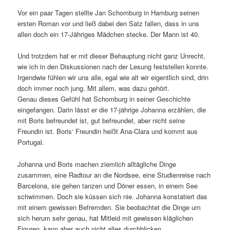
Vor ein paar Tagen stellte Jan Schomburg in Hamburg seinen
ersten Roman vor und ließ dabei den Satz fallen, dass in uns
allen doch ein 17-Jähriges Mädchen stecke. Der Mann ist 40.
Und trotzdem hat er mit dieser Behauptung nicht ganz Unrecht,
wie ich in den Diskussionen nach der Lesung feststellen konnte.
Irgendwie fühlen wir uns alle, egal wie alt wir eigentlich sind, drin
doch immer noch jung. Mit allem, was dazu gehört.
Genau dieses Gefühl hat Schomburg in seiner Geschichte
eingefangen. Darin lässt er die 17-jährige Johanna erzählen, die
mit Boris befreundet ist, gut befreundet, aber nicht seine
Freundin ist. Boris‘ Freundin heißt Ana-Clara und kommt aus
Portugal.
Johanna und Boris machen ziemlich alltägliche Dinge
zusammen, eine Radtour an die Nordsee, eine Studienreise nach
Barcelona, sie gehen tanzen und Döner essen, in einem See
schwimmen. Doch sie küssen sich nie. Johanna konstatiert das
mit einem gewissen Befremden. Sie beobachtet die Dinge um
sich herum sehr genau, hat Mitleid mit gewissen kläglichen
Figuren, kann aber auch nicht alles durchblicken.