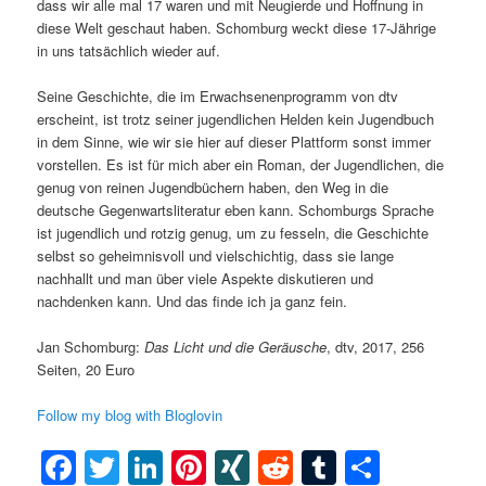
dass wir alle mal 17 waren und mit Neugierde und Hoffnung in
diese Welt geschaut haben. Schomburg weckt diese 17-Jährige
in uns tatsächlich wieder auf.
Seine Geschichte, die im Erwachsenenprogramm von dtv
erscheint, ist trotz seiner jugendlichen Helden kein Jugendbuch
in dem Sinne, wie wir sie hier auf dieser Plattform sonst immer
vorstellen. Es ist für mich aber ein Roman, der Jugendlichen, die
genug von reinen Jugendbüchern haben, den Weg in die
deutsche Gegenwartsliteratur eben kann. Schomburgs Sprache
ist jugendlich und rotzig genug, um zu fesseln, die Geschichte
selbst so geheimnisvoll und vielschichtig, dass sie lange
nachhallt und man über viele Aspekte diskutieren und
nachdenken kann. Und das finde ich ja ganz fein.
Jan Schomburg:
Das Licht und die Geräusche
, dtv, 2017, 256
Seiten, 20 Euro
Follow my blog with Bloglovin
Facebook
Twitter
LinkedIn
Pinterest
XING
Reddit
Tumblr
Teilen