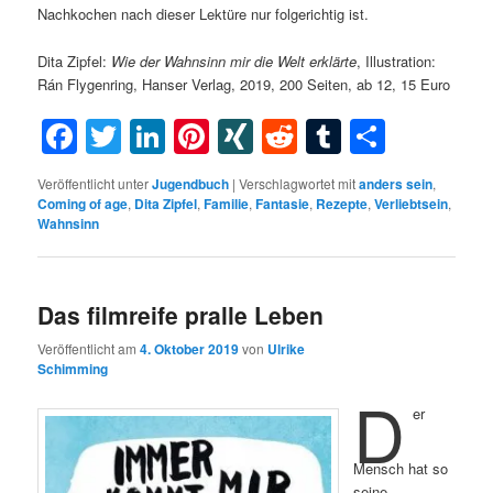
Nachkochen nach dieser Lektüre nur folgerichtig ist.
Dita Zipfel:
Wie der Wahnsinn mir die Welt erklärte
, Illustration:
Rán Flygenring, Hanser Verlag, 2019, 200 Seiten, ab 12, 15 Euro
Facebook
Twitter
LinkedIn
Pinterest
XING
Reddit
Tumblr
Teilen
Veröffentlicht unter
Jugendbuch
|
Verschlagwortet mit
anders sein
,
Coming of age
,
Dita Zipfel
,
Familie
,
Fantasie
,
Rezepte
,
Verliebtsein
,
Wahnsinn
Das filmreife pralle Leben
Veröffentlicht am
4. Oktober 2019
von
Ulrike
Schimming
D
er
Mensch hat so
seine