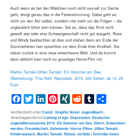
Auch wenn es bei den Mädchen noch nicht sexuell zur Sache
geht, dringt genau das in die Ferienstimmung. Dabei geht es
nicht um den Akt selbst, sondern viel mehr um die Folgen – die
unglaublich bitter sein können. Sei es, dass das Kind nicht
gewollt war oder eine Schwangerschaft nicht gut ausgeht. Rose
und Windy beobachten all dies und stehen dann am Ende der
Sommerferien fast sprachlos vor dem Ende ihrer Kindheit. Sie
reisen zurück in eine neue erwachsene Welt. Und da kommt
dann wirklich kein noch so gruseliger Horror-Film mit.
Mariko Tamaki/Jillian Tamaki:
Ein Sommer am See
,
Übersetzung: Tina Hohl, Reprodukt, 2015, 320 Seiten, ab 14, 29
Euro
Facebook
Twitter
LinkedIn
Pinterest
XING
Reddit
Tumblr
Teilen
Veröffentlicht unter
Comic
,
Graphic Novel
,
Jugendbuch
|
Verschlagwortet mit
Coming of age
,
Depression
,
Deutscher
Jugendliteraturpreis 2016
,
Ein Sommer am See
,
Eltern
,
Erwachsen
werden
,
Freundschaft
,
Geheimnis
,
Horror-Filme
,
Jillian Tamaki
,
Kinderwunsch
,
Mariko Tamaki
,
Rätsel
,
verliebt
|
Schreibe einen