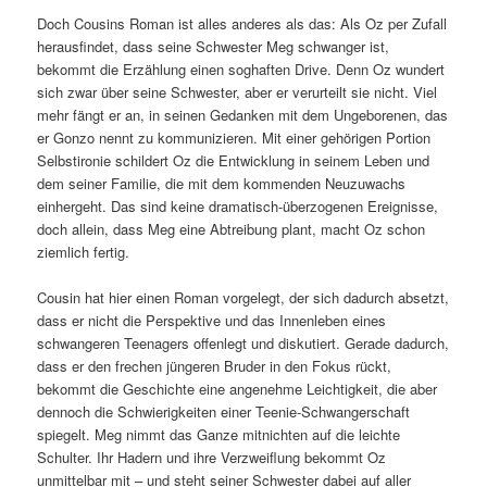
Doch Cousins Roman ist alles anderes als das: Als Oz per Zufall
herausfindet, dass seine Schwester Meg schwanger ist,
bekommt die Erzählung einen soghaften Drive. Denn Oz wundert
sich zwar über seine Schwester, aber er verurteilt sie nicht. Viel
mehr fängt er an, in seinen Gedanken mit dem Ungeborenen, das
er Gonzo nennt zu kommunizieren. Mit einer gehörigen Portion
Selbstironie schildert Oz die Entwicklung in seinem Leben und
dem seiner Familie, die mit dem kommenden Neuzuwachs
einhergeht. Das sind keine dramatisch-überzogenen Ereignisse,
doch allein, dass Meg eine Abtreibung plant, macht Oz schon
ziemlich fertig.
Cousin hat hier einen Roman vorgelegt, der sich dadurch absetzt,
dass er nicht die Perspektive und das Innenleben eines
schwangeren Teenagers offenlegt und diskutiert. Gerade dadurch,
dass er den frechen jüngeren Bruder in den Fokus rückt,
bekommt die Geschichte eine angenehme Leichtigkeit, die aber
dennoch die Schwierigkeiten einer Teenie-Schwangerschaft
spiegelt. Meg nimmt das Ganze mitnichten auf die leichte
Schulter. Ihr Hadern und ihre Verzweiflung bekommt Oz
unmittelbar mit – und steht seiner Schwester dabei auf aller