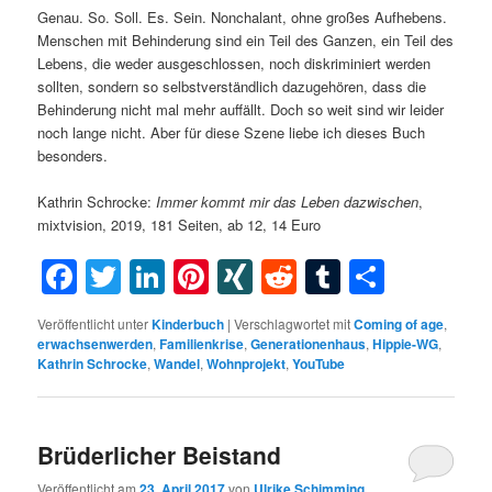
Genau. So. Soll. Es. Sein. Nonchalant, ohne großes Aufhebens.
Menschen mit Behinderung sind ein Teil des Ganzen, ein Teil des
Lebens, die weder ausgeschlossen, noch diskriminiert werden
sollten, sondern so selbstverständlich dazugehören, dass die
Behinderung nicht mal mehr auffällt. Doch so weit sind wir leider
noch lange nicht. Aber für diese Szene liebe ich dieses Buch
besonders.
Kathrin Schrocke:
Immer kommt mir das Leben dazwischen
,
mixtvision, 2019, 181 Seiten, ab 12, 14 Euro
Facebook
Twitter
LinkedIn
Pinterest
XING
Reddit
Tumblr
Teilen
Veröffentlicht unter
Kinderbuch
|
Verschlagwortet mit
Coming of age
,
erwachsenwerden
,
Familienkrise
,
Generationenhaus
,
Hippie-WG
,
Kathrin Schrocke
,
Wandel
,
Wohnprojekt
,
YouTube
Brüderlicher Beistand
Veröffentlicht am
23. April 2017
von
Ulrike Schimming