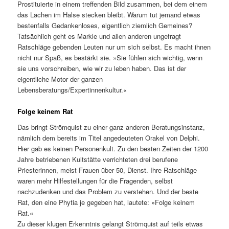
Prostituierte in einem treffenden Bild zusammen, bei dem einem
das Lachen im Halse stecken bleibt. Warum tut jemand etwas
bestenfalls Gedankenloses, eigentlich ziemlich Gemeines?
Tatsächlich geht es Markle und allen anderen ungefragt
Ratschläge gebenden Leuten nur um sich selbst. Es macht ihnen
nicht nur Spaß, es bestärkt sie. »Sie fühlen sich wichtig, wenn
sie uns vorschreiben, wie wir zu leben haben. Das ist der
eigentliche Motor der ganzen
Lebensberatungs/Expertinnenkultur.«
Folge keinem Rat
Das bringt Strömquist zu einer ganz anderen Beratungsinstanz,
nämlich dem bereits im Titel angedeuteten Orakel von Delphi.
Hier gab es keinen Personenkult. Zu den besten Zeiten der 1200
Jahre betriebenen Kultstätte verrichteten drei berufene
Priesterinnen, meist Frauen über 50, Dienst. Ihre Ratschläge
waren mehr Hilfestellungen für die Fragenden, selbst
nachzudenken und das Problem zu verstehen. Und der beste
Rat, den eine Phytia je gegeben hat, lautete: »Folge keinem
Rat.«
Zu dieser klugen Erkenntnis gelangt Strömquist auf teils etwas