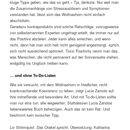
kluge Tipps geben, wie das so geht.« Tja, denkste. Nur weil man
die Zusammenhänge von Stressauslösern und Symptomen
verstanden hat, lässt sich das Wollnashorn nicht einfach
abschütteln.
Geradezu kontraproduktiv sind solche Ratschläge, vorzugsweise
von selbsternannten Experten ungefragt erteilt, die immer nur auf
das Positive abzielen. Jeder kann alles erreichen, und wenn
nicht, dann hat man sich halt nicht genügend angestrengt, sprich,
sich nicht ausreichend optimiert. Toxic Positivity nennt man das,
was Menschen, die nicht permanent auf der Sonnenseite stehen,
endgültig ins Unglück treiben kann.
… und ohne To-Do-Listen
Wie sie versucht, mit dem Wollnashorn in friedlicher, nicht
krankmachender Koexistenz zu leben, zeigt Lucia Zamolo auf
ihre mitreißende und besondere Art. Und mit To-do-Listen sollte
man nur eins tun: alle wegwerfen. Stattdessen Lucia Zanolos
liebenswertes Buch beherzigen. Auch das ist kein Rat. Und
bestimmt kein toxischer Tipp.
Liv Strömquist:
Das Orakel spricht
, Übersetzung: Katharina