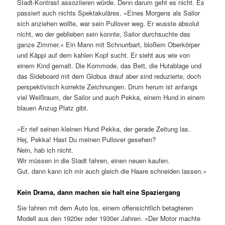
Stadt-Kontrast assoziieren würde. Denn darum geht es nicht. Es
passiert auch nichts Spektakuläres. »Eines Morgens als Sailor
sich anziehen wollte, war sein Pullover weg. Er wusste absolut
nicht, wo der geblieben sein konnte, Sailor durchsuchte das
ganze Zimmer.« Ein Mann mit Schnurrbart, bloßem Oberkörper
und Käppi auf dem kahlen Kopf sucht. Er sieht aus wie von
einem Kind gemalt. Die Kommode, das Bett, die Hutablage und
das Sideboard mit dem Globus drauf aber sind reduzierte, doch
perspektivisch korrekte Zeichnungen. Drum herum ist anfangs
viel Weißraum, der Sailor und auch Pekka, einem Hund in einem
blauen Anzug Platz gibt.
»Er rief seinen kleinen Hund Pekka, der gerade Zeitung las.
Hej, Pekka! Hast Du meinen Pullover gesehen?
Nein, hab ich nicht.
Wir müssen in die Stadt fahren, einen neuen kaufen.
Gut, dann kann ich mir auch gleich die Haare schneiden lassen.«
Kein Drama, dann machen sie halt eine Spaziergang
Sie fahren mit dem Auto los, einem offensichtlich betagteren
Modell aus den 1920er oder 1930er Jahren. »Der Motor machte