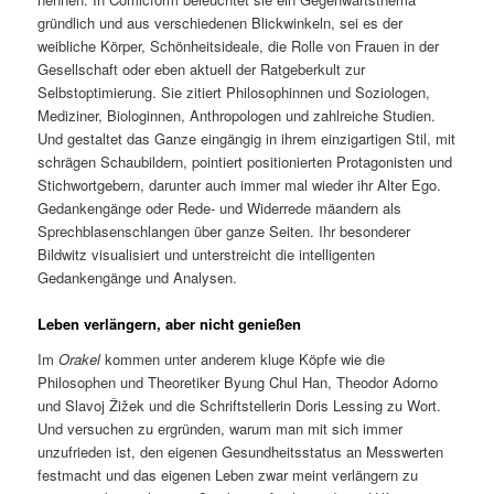
gründlich und aus verschiedenen Blickwinkeln, sei es der
weibliche Körper, Schönheitsideale, die Rolle von Frauen in der
Gesellschaft oder eben aktuell der Ratgeberkult zur
Selbstoptimierung. Sie zitiert Philosophinnen und Soziologen,
Mediziner, Biologinnen, Anthropologen und zahlreiche Studien.
Und gestaltet das Ganze eingängig in ihrem einzigartigen Stil, mit
schrägen Schaubildern, pointiert positionierten Protagonisten und
Stichwortgebern, darunter auch immer mal wieder ihr Alter Ego.
Gedankengänge oder Rede- und Widerrede mäandern als
Sprechblasenschlangen über ganze Seiten. Ihr besonderer
Bildwitz visualisiert und unterstreicht die intelligenten
Gedankengänge und Analysen.
Leben verlängern, aber nicht genießen
Im
Orakel
kommen unter anderem kluge Köpfe wie die
Philosophen und Theoretiker Byung Chul Han, Theodor Adorno
und Slavoj Žižek und die Schriftstellerin Doris Lessing zu Wort.
Und versuchen zu ergründen, warum man mit sich immer
unzufrieden ist, den eigenen Gesundheitsstatus an Messwerten
festmacht und das eigenen Leben zwar meint verlängern zu