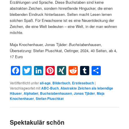
Erzählungen und Sprache. Diese Buchstaben sind keine
abstrakten Zeichen, sondern hinreißende Hingucker, die einen
bleibenden Eindruck hinterlassen. Selten macht Lesen lernen
solchen Spaß. Für Erwachsene ist es eine Neuentdeckung der
Zeichen, die eine Welt bedeuten – eine Welt, in der man wohnen
möchte.
Maja Knochenhauer, Jonas Tjäder:
Buchstabenhausen
,
Übersetzung: Stefan Pluschkat, Oetinger, 2024, 40 Seiten, ab 4,
17 Euro
Facebook
Twitter
LinkedIn
Pinterest
XING
Reddit
Tumblr
Teilen
Veröffentlicht unter
all-age
,
Bilderbuch
,
Erstlesebuch
|
Verschlagwortet mit
ABC-Buch
,
Abstrakte Zeichen als lebendige
Häuser
,
Alphabet
,
Buchstabenhausen
,
Jonas Tjäder
,
Maja
Knochenhauer
,
Stefan Pluschkat
Spektakulär schön