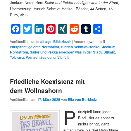
Jockum Nordström:
Sailor und
Pekka
erledigen was in der Stadt
,
Übersetzung: Hinrich Schmidt-Henkel, Péridot, 44 Seiten, 16
Euro, ab 6
Facebook
Twitter
LinkedIn
Pinterest
XING
Reddit
Tumblr
Teilen
Veröffentlicht unter
all-age
,
Bilderbuch
|
Verschlagwortet mit
entspannt
,
gelebte Normalität
,
Hinrich Schmidt-Henkel
,
Jockum
Nordström
,
Sailor und Pekka erledigen was in der Stadt
,
Stilmix
,
Toleranz
,
Vernachlässigung
,
Vielfalt
Friedliche Koexistenz mit
dem Wollnashorn
Veröffentlicht am
17. März 2025
von
Ella von Berkholz
P
rinzipiell kann jeder
Blödi, der es sonst zu
nichts bringt, ganz
einfach zwei bis drei Ratschläge