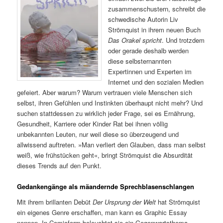
zusammenschustern, schreibt die
schwedische Autorin Liv
Strömquist in ihrem neuen Buch
Das Orakel spricht
. Und trotzdem
oder gerade deshalb werden
diese selbsternannten
Expertinnen und Experten im
Internet und den sozialen Medien
gefeiert. Aber warum? Warum vertrauen viele Menschen sich
selbst, ihren Gefühlen und Instinkten überhaupt nicht mehr? Und
suchen stattdessen zu wirklich jeder Frage, sei es Ernährung,
Gesundheit, Karriere oder Kinder Rat bei ihnen völlig
unbekannten Leuten, nur weil diese so überzeugend und
allwissend auftreten. »Man verliert den Glauben, dass man selbst
weiß, wie frühstücken geht«, bringt Strömquist die Absurdität
dieses Trends auf den Punkt.
Gedankengänge als mäandernde Sprechblasenschlangen
Mit ihrem brillanten Debüt
Der Ursprung der Welt
hat Strömquist
ein eigenes Genre erschaffen, man kann es Graphic Essay
nennen. In Comicform beleuchtet sie ein Gegenwartsthema