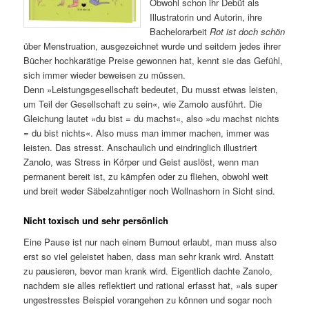
Obwohl schon ihr Debüt als
Illustratorin und Autorin, ihre
Bachelorarbeit
Rot ist doch schön
über Menstruation, ausgezeichnet wurde und seitdem jedes ihrer
Bücher hochkarätige Preise gewonnen hat, kennt sie das Gefühl,
sich immer wieder beweisen zu müssen.
Denn »Leistungsgesellschaft bedeutet, Du musst etwas leisten,
um Teil der Gesellschaft zu sein«, wie Zamolo ausführt. Die
Gleichung lautet »du bist = du machst«, also »du machst nichts
= du bist nichts«. Also muss man immer machen, immer was
leisten. Das stresst. Anschaulich und eindringlich illustriert
Zanolo, was Stress in Körper und Geist auslöst, wenn man
permanent bereit ist, zu kämpfen oder zu fliehen, obwohl weit
und breit weder Säbelzahntiger noch Wollnashorn in Sicht sind.
Nicht toxisch und sehr persönlich
Eine Pause ist nur nach einem Burnout erlaubt, man muss also
erst so viel geleistet haben, dass man sehr krank wird. Anstatt
zu pausieren, bevor man krank wird. Eigentlich dachte Zanolo,
nachdem sie alles reflektiert und rational erfasst hat, »als super
ungestresstes Beispiel vorangehen zu können und sogar noch