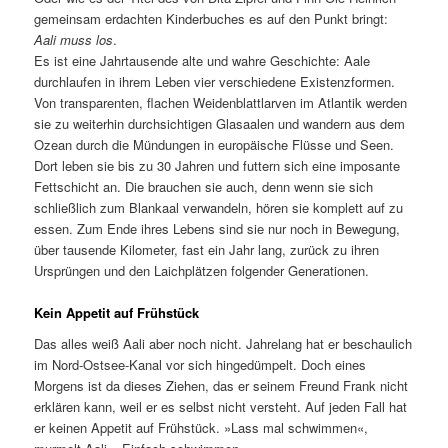
gemeinsam erdachten Kinderbuches es auf den Punkt bringt:
Aali muss los
.
Es ist eine Jahrtausende alte und wahre Geschichte: Aale
durchlaufen in ihrem Leben vier verschiedene Existenzformen.
Von transparenten, flachen Weidenblattlarven im Atlantik werden
sie zu weiterhin durchsichtigen Glasaalen und wandern aus dem
Ozean durch die Mündungen in europäische Flüsse und Seen.
Dort leben sie bis zu 30 Jahren und futtern sich eine imposante
Fettschicht an. Die brauchen sie auch, denn wenn sie sich
schließlich zum Blankaal verwandeln, hören sie komplett auf zu
essen. Zum Ende ihres Lebens sind sie nur noch in Bewegung,
über tausende Kilometer, fast ein Jahr lang, zurück zu ihren
Ursprüngen und den Laichplätzen folgender Generationen.
Kein Appetit auf Frühstück
Das alles weiß Aali aber noch nicht. Jahrelang hat er beschaulich
im Nord-Ostsee-Kanal vor sich hingedümpelt. Doch eines
Morgens ist da dieses Ziehen, das er seinem Freund Frank nicht
erklären kann, weil er es selbst nicht versteht. Auf jeden Fall hat
er keinen Appetit auf Frühstück. »Lass mal schwimmen«,