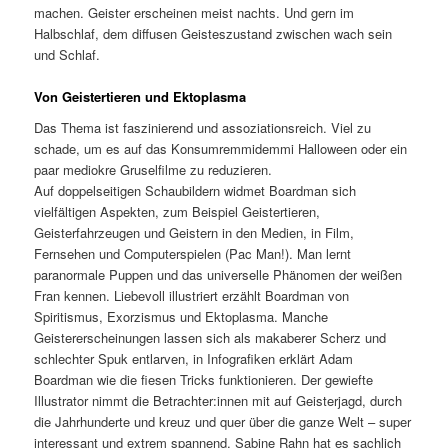
machen. Geister erscheinen meist nachts. Und gern im
Halbschlaf, dem diffusen Geisteszustand zwischen wach sein
und Schlaf.
Von Geistertieren und Ektoplasma
Das Thema ist faszinierend und assoziationsreich. Viel zu
schade, um es auf das Konsumremmidemmi Halloween oder ein
paar mediokre Gruselfilme zu reduzieren.
Auf doppelseitigen Schaubildern widmet Boardman sich
vielfältigen Aspekten, zum Beispiel Geistertieren,
Geisterfahrzeugen und Geistern in den Medien, in Film,
Fernsehen und Computerspielen (Pac Man!). Man lernt
paranormale Puppen und das universelle Phänomen der weißen
Fran kennen. Liebevoll illustriert erzählt Boardman von
Spiritismus, Exorzismus und Ektoplasma. Manche
Geistererscheinungen lassen sich als makaberer Scherz und
schlechter Spuk entlarven, in Infografiken erklärt Adam
Boardman wie die fiesen Tricks funktionieren. Der gewiefte
Illustrator nimmt die Betrachter:innen mit auf Geisterjagd, durch
die Jahrhunderte und kreuz und quer über die ganze Welt – super
interessant und extrem spannend. Sabine Rahn hat es sachlich