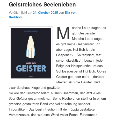
Geistreiches Seelenleben
Veröffentlicht am
24. Oktober 2025
von
Ella von
Berkholz
M
anche Leute sagen, es
gibt Gespenster.
Manche Leute sagen,
es gibt keine Gespenster. Ich
aber sage, Hui Buh ist ein
Gespenst!« . So raffiniert, fast
schon dialektisch, begann jede
Folge der Hörspielreihe um das
Schlossgespenst Hui Buh. Ob es
Geister gibt oder nicht – darüber
streiten sich die Geister. Und
zwar durchaus kluge und gewitzte.
So wie der Illustrator Adam Allsuch Boardman, der jetzt
Alles
über Geister
gesammelt hat. Seine Recherchen stellt er in einem
grandios gestalteten Band vor, voller schaurig-schöner
Infografiken. Das beginnt schon mit dem üppig gestalteten
Vorsatzpapier, das wie eine Wand voller Fotos, Fundstücke,