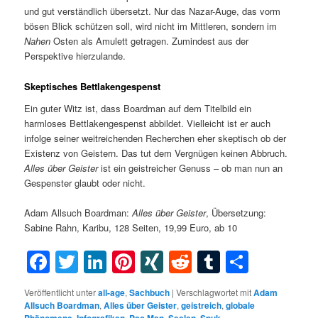
und gut verständlich übersetzt. Nur das Nazar-Auge, das vorm
bösen Blick schützen soll, wird nicht im Mittleren, sondern im
Nahen
Osten als Amulett getragen. Zumindest aus der
Perspektive hierzulande.
Skeptisches Bettlakengespenst
Ein guter Witz ist, dass Boardman auf dem Titelbild ein
harmloses Bettlakengespenst abbildet. Vielleicht ist er auch
infolge seiner weitreichenden Recherchen eher skeptisch ob der
Existenz von Geistern. Das tut dem Vergnügen keinen Abbruch.
Alles über Geister
ist ein geistreicher Genuss – ob man nun an
Gespenster glaubt oder nicht.
Adam Allsuch Boardman:
Alles über Geister
, Übersetzung:
Sabine Rahn, Karibu, 128 Seiten, 19,99 Euro, ab 10
Facebook
Twitter
LinkedIn
Pinterest
XING
Reddit
Tumblr
Teilen
Veröffentlicht unter
all-age
,
Sachbuch
|
Verschlagwortet mit
Adam
Allsuch Boardman
,
Alles über Geister
,
geistreich
,
globale
Phänomene
,
Infografiken
,
Pac Man
,
Seelen
,
Spuk