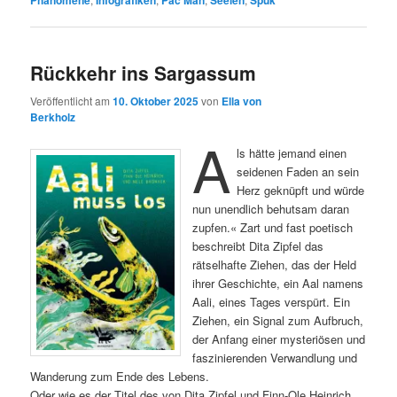
Rückkehr ins Sargassum
Veröffentlicht am
10. Oktober 2025
von
Ella von
Berkholz
A
ls hätte jemand einen
seidenen Faden an sein
Herz geknüpft und würde
nun unendlich behutsam daran
zupfen.« Zart und fast poetisch
beschreibt Dita Zipfel das
rätselhafte Ziehen, das der Held
ihrer Geschichte, ein Aal namens
Aali, eines Tages verspürt. Ein
Ziehen, ein Signal zum Aufbruch,
der Anfang einer mysteriösen und
faszinierenden Verwandlung und
Wanderung zum Ende des Lebens.
Oder wie es der Titel des von Dita Zipfel und Finn-Ole Heinrich