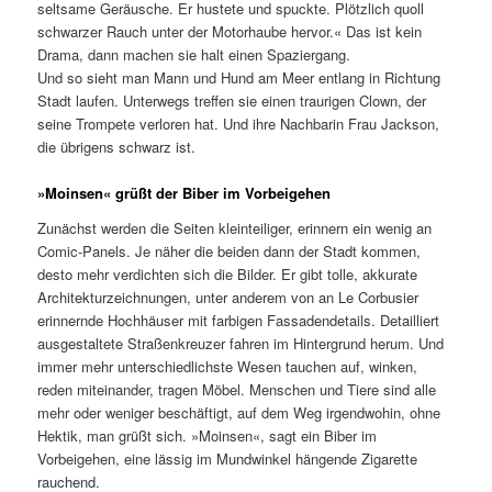
seltsame Geräusche. Er hustete und spuckte. Plötzlich quoll
schwarzer Rauch unter der Motorhaube hervor.« Das ist kein
Drama, dann machen sie halt einen Spaziergang.
Und so sieht man Mann und Hund am Meer entlang in Richtung
Stadt laufen. Unterwegs treffen sie einen traurigen Clown, der
seine Trompete verloren hat. Und ihre Nachbarin Frau Jackson,
die übrigens schwarz ist.
»Moinsen« grüßt der Biber im Vorbeigehen
Zunächst werden die Seiten kleinteiliger, erinnern ein wenig an
Comic-Panels. Je näher die beiden dann der Stadt kommen,
desto mehr verdichten sich die Bilder. Er gibt tolle, akkurate
Architekturzeichnungen, unter anderem von an Le Corbusier
erinnernde Hochhäuser mit farbigen Fassadendetails. Detailliert
ausgestaltete Straßenkreuzer fahren im Hintergrund herum. Und
immer mehr unterschiedlichste Wesen tauchen auf, winken,
reden miteinander, tragen Möbel. Menschen und Tiere sind alle
mehr oder weniger beschäftigt, auf dem Weg irgendwohin, ohne
Hektik, man grüßt sich. »Moinsen«, sagt ein Biber im
Vorbeigehen, eine lässig im Mundwinkel hängende Zigarette
rauchend.