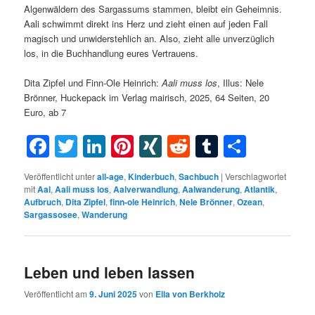
Algenwäldern des Sargassums stammen, bleibt ein Geheimnis.
Aali schwimmt direkt ins Herz und zieht einen auf jeden Fall
magisch und unwiderstehlich an. Also, zieht alle unverzüglich
los, in die Buchhandlung eures Vertrauens.
Dita Zipfel und Finn-Ole Heinrich:
Aali muss los
, Illus: Nele
Brönner, Huckepack im Verlag mairisch, 2025, 64 Seiten, 20
Euro, ab 7
Facebook
Twitter
LinkedIn
Pinterest
XING
Reddit
Tumblr
Teilen
Veröffentlicht unter
all-age
,
Kinderbuch
,
Sachbuch
|
Verschlagwortet
mit
Aal
,
Aali muss los
,
Aalverwandlung
,
Aalwanderung
,
Atlantik
,
Aufbruch
,
Dita Zipfel
,
finn-ole Heinrich
,
Nele Brönner
,
Ozean
,
Sargassosee
,
Wanderung
Leben und leben lassen
Veröffentlicht am
9. Juni 2025
von
Ella von Berkholz