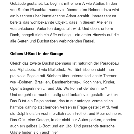
Gebäude gestaltet. Es beginnt mit einem A wie Atelier. In den
von Stefan Pluschkat humorvoll übersetzten Reimen dazu wird
ein bisschen über künstlerische Arbeit erzählt. Interessant ist
bereits das wohlbekannte Objekt, dass in diesem Atelier in
verschiedenen Varianten dargestellt wird. Und oben, unterm
Dach, hangelt sich ein Affe entlang – ein erster Hinweis auf die
alle Seiten und Buchstaben verbindenden Rätsel.
Gelbes U-Boot in der Garage
Gleich das zweite Buchstabenhaus ist natürlich der Paradebau
des Alphabets: B wie Bibliothek. Auf fünf Ebenen sieht man
prallvolle Regale mit Büchern über unterschiedlichste Themen
wie »Bohnen, Brasilien, Banditenbetrug«, Köchinnen, Kinder,
Opernsängerinnen … und Bär. Wo kommt der denn her?
Und so geht es munter, lustig und fantasievoll gestaltet weiter:
Das D ist ein Delphinarium, das in nur anfangs vermeintlich
harmlos dahinplätschernden Versen in Frage gestellt wird, weil
die Delphine sich »schmerzlich nach Freiheit und Meer sehnen«.
Das G ist eine Garage, in der nicht nur Autos parken, sondern
auch ein gelbes U-Boot und ein Ufo. Und passende tierische
Gäste finden sich auch hier.