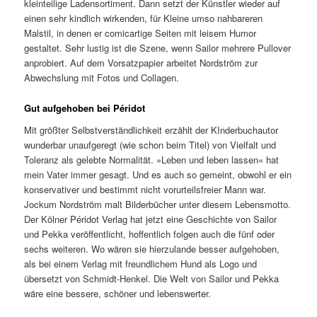
kleinteilige Ladensortiment. Dann setzt der Künstler wieder auf
einen sehr kindlich wirkenden, für Kleine umso nahbareren
Malstil, in denen er comicartige Seiten mit leisem Humor
gestaltet. Sehr lustig ist die Szene, wenn Sailor mehrere Pullover
anprobiert. Auf dem Vorsatzpapier arbeitet Nordström zur
Abwechslung mit Fotos und Collagen.
Gut aufgehoben bei Péridot
Mit größter Selbstverständlichkeit erzählt der KInderbuchautor
wunderbar unaufgeregt (wie schon beim Titel) von Vielfalt und
Toleranz als gelebte Normalität. »Leben und leben lassen« hat
mein Vater immer gesagt. Und es auch so gemeint, obwohl er ein
konservativer und bestimmt nicht vorurteilsfreier Mann war.
Jockum Nordström malt Bilderbücher unter diesem Lebensmotto.
Der Kölner Péridot Verlag hat jetzt eine Geschichte von Sailor
und Pekka veröffentlicht, hoffentlich folgen auch die fünf oder
sechs weiteren. Wo wären sie hierzulande besser aufgehoben,
als bei einem Verlag mit freundlichem Hund als Logo und
übersetzt von Schmidt-Henkel. Die Welt von Sailor und Pekka
wäre eine bessere, schöner und lebenswerter.