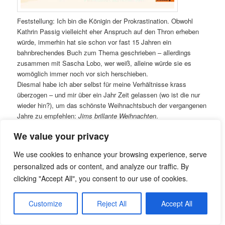
Feststellung: Ich bin die Königin der Prokrastination. Obwohl
Kathrin Passig vielleicht eher Anspruch auf den Thron erheben
würde, immerhin hat sie schon vor fast 15 Jahren ein
bahnbrechendes Buch zum Thema geschrieben – allerdings
zusammen mit Sascha Lobo, wer weiß, alleine würde sie es
womöglich immer noch vor sich herschieben.
Diesmal habe ich aber selbst für meine Verhältnisse krass
überzogen – und mir über ein Jahr Zeit gelassen (wo ist die nur
wieder hin?), um das schönste Weihnachtsbuch der vergangenen
Jahre zu empfehlen:
Jims brillante Weihnachten
.
Und damit nicht noch der alte Witz,
Advent, Advent, ein Lichtlein
We value your privacy
brennt, erst eins, dann zwei, dann drei, dann vier – und wenn das
fünfte Lichtlein brennt, haste Weihnachten verpennt
Wirklichkeit
We use cookies to enhance your browsing experience, serve
wird, hier also kurz vor knapp der ultimative
personalized ads or content, and analyze our traffic. By
Weihnachtsgeschichten-Tipp.
clicking "Accept All", you consent to our use of cookies.
Als lebendige Kaminbürste missbraucht
Customize
Reject All
Accept All
Die fabelhafte, englische Schauspielerin Emma Thompson, unter
anderem bekannt als Nanny McPhee, hat
Jims brillante