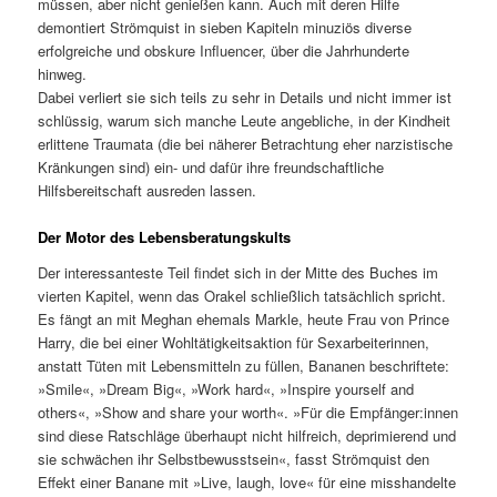
müssen, aber nicht genießen kann. Auch mit deren Hilfe
demontiert Strömquist in sieben Kapiteln minuziös diverse
erfolgreiche und obskure Influencer, über die Jahrhunderte
hinweg.
Dabei verliert sie sich teils zu sehr in Details und nicht immer ist
schlüssig, warum sich manche Leute angebliche, in der Kindheit
erlittene Traumata (die bei näherer Betrachtung eher narzistische
Kränkungen sind) ein- und dafür ihre freundschaftliche
Hilfsbereitschaft ausreden lassen.
Der Motor des Lebensberatungskults
Der interessanteste Teil findet sich in der Mitte des Buches im
vierten Kapitel, wenn das Orakel schließlich tatsächlich spricht.
Es fängt an mit Meghan ehemals Markle, heute Frau von Prince
Harry, die bei einer Wohltätigkeitsaktion für Sexarbeiterinnen,
anstatt Tüten mit Lebensmitteln zu füllen, Bananen beschriftete:
»Smile«, »Dream Big«, »Work hard«, »Inspire yourself and
others«, »Show and share your worth«. »Für die Empfänger:innen
sind diese Ratschläge überhaupt nicht hilfreich, deprimierend und
sie schwächen ihr Selbstbewusstsein«, fasst Strömquist den
Effekt einer Banane mit »Live, laugh, love« für eine misshandelte