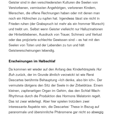
Geister sind in den verschiedensten Kulturen die Seelen von
Verstorbenen, vermissten Angehörigen, verlorenen Kindern,
Menschen, die offene Rechnungen haben oder mit denen man
noch ein Hühnchen zu rupfen hat. Irgendwas lässt sie nicht in
Frieden ruhen (der Grabspruch ist mehr als ein frommer Wunsch)
und treibt um. Selbst wenn Geister vielleicht nur Halluzinationen
der Hinterbliebenen, Ausdruck von Trauer, Schmerz und Verlust
oder das projizierte schlechte Gewissen sind – es hat mit den
Seelen von Toten und der Lebenden zu tun und hält
Geistererscheinungen lebendig.
Erscheinungen im Halbschlaf
Da kommen wir wieder auf den Anfang des Kinderhörspiels
Hui
Buh
zurück, der im Grunde ähnlich verzwickt ist wie René
Descartes berühmte Behauptung »Ich denke, also bin ich«. Der
vermutete übrigens den Sitz der Seele in der Zirbeldrüse. Einem
kleinen, zapfenartigen Organ im Gehirn, das den Schlaf-Wach-
Rhythmus durch die Produktion des Hormons Melatonin regelt.
Das ist zwar widerlegt. Aber hier spielen trotzdem zwei
interessante Aspekte rein, die Descartes‘ These in Bezug auf
paranormale und übersinnliche Phänomene gar nicht so abwegig