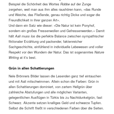
Beispiel die Schönheit des Wortes
Robbe
auf der Zunge
zergehen, weil man aus ihm alles raushören kann, »das Runde
und Weiche, das Fließende, genau richtig Dicke und sogar die
Freundlichkeit in ihrer ganzen Art«.
Und dann ein Satz wie dieser: »Die Natur ist kein Ponyhof,
sondern ein großes Fressenwollen und Gefressenwerden.« Damit
hält
Aali muss los
die perfekte Balance zwischen sympathischer
fiktionaler Erzählung und packender, faktenreicher
Sachgeschichte, einfühlend in individuelle Lebewesen und voller
Respekt vor den Wundern der Natur. Das ist sogenanntes
Nature
Writing
at it’s best.
Grün in allen Schattierungen
Nele Brönners Bilder lassen die Lesenden ganz tief eintauchen
und mit Aali mitschwimmen. Allein schon die Farben: Grün in
allen Schattierungen dominiert, von zartem Hellgrün über
zahlreiche Abstufungen und alle möglichen Varianten,
gelegentlichen Ausflügen in Türkis bis zu Nachtdunkelgrün, fast
Schwarz. Akzente setzen knalliges Geld und schwarze Tupfen.
Selbst die Schrift fließt in verschiedenen Farben über die Seiten.