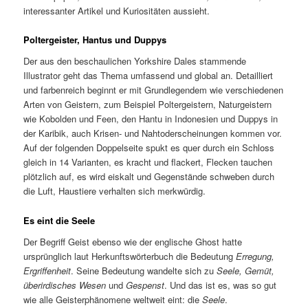
interessanter Artikel und Kuriositäten aussieht.
Poltergeister, Hantus und Duppys
Der aus den beschaulichen Yorkshire Dales stammende
Illustrator geht das Thema umfassend und global an. Detailliert
und farbenreich beginnt er mit Grundlegendem wie verschiedenen
Arten von Geistern, zum Beispiel Poltergeistern, Naturgeistern
wie Kobolden und Feen, den Hantu in Indonesien und Duppys in
der Karibik, auch Krisen- und Nahtoderscheinungen kommen vor.
Auf der folgenden Doppelseite spukt es quer durch ein Schloss
gleich in 14 Varianten, es kracht und flackert, Flecken tauchen
plötzlich auf, es wird eiskalt und Gegenstände schweben durch
die Luft, Haustiere verhalten sich merkwürdig.
Es eint die Seele
Der Begriff Geist ebenso wie der englische Ghost hatte
ursprünglich laut Herkunftswörterbuch die Bedeutung
Erregung,
Ergriffenheit
. Seine Bedeutung wandelte sich zu
Seele, Gemüt,
überirdisches Wesen
und
Gespenst
. Und das ist es, was so gut
wie alle Geisterphänomene weltweit eint: die
Seele
.