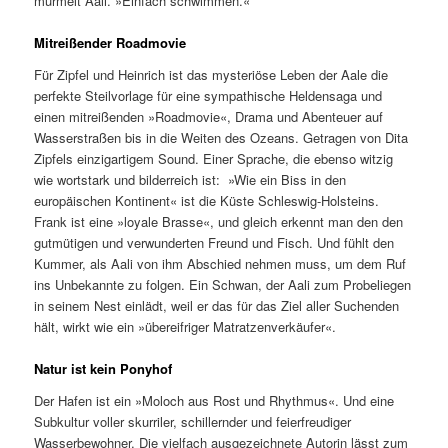
murmelt Aali. »Einfach schwimmen.«
Mitreißender Roadmovie
Für Zipfel und Heinrich ist das mysteriöse Leben der Aale die
perfekte Steilvorlage für eine sympathische Heldensaga und
einen mitreißenden »Roadmovie«, Drama und Abenteuer auf
Wasserstraßen bis in die Weiten des Ozeans. Getragen von Dita
Zipfels einzigartigem Sound. Einer Sprache, die ebenso witzig
wie wortstark und bilderreich ist: »Wie ein Biss in den
europäischen Kontinent« ist die Küste Schleswig-Holsteins.
Frank ist eine »loyale Brasse«, und gleich erkennt man den den
gutmütigen und verwunderten Freund und Fisch. Und fühlt den
Kummer, als Aali von ihm Abschied nehmen muss, um dem Ruf
ins Unbekannte zu folgen. Ein Schwan, der Aali zum Probeliegen
in seinem Nest einlädt, weil er das für das Ziel aller Suchenden
hält, wirkt wie ein »übereifriger Matratzenverkäufer«.
Natur ist kein Ponyhof
Der Hafen ist ein »Moloch aus Rost und Rhythmus«. Und eine
Subkultur voller skurriler, schillernder und feierfreudiger
Wasserbewohner. Die vielfach ausgezeichnete Autorin lässt zum