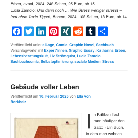
Erben, avant, 2024, 248 Seiten, 25 Euro, ab 15
Lucia Zamolo:
Und dann noch … Wie Stress weniger stresst –
fast ohne Toxic Tipps!
, Bohem, 2024, 108 Seiten, 18 Euro, ab 14
Facebook
Twitter
LinkedIn
Pinterest
XING
Reddit
Tumblr
Teilen
Veröffentlicht unter
all-age
,
Comic
,
Graphic Novel
,
Sachbuch
|
Verschlagwortet mit
Expert*innen
,
Graphic Essay
,
Katharina Erben
,
Lebensberatungskult
,
Liv Strömquist
,
Lucia Zamolo
,
Sachbuchcomic
,
Selbstoptimierung
,
soziale Medien
,
Stress
Gebäude voller Leben
Veröffentlicht am
10. Februar 2025
von
Ella von
Berkholz
I
n Kritiken liest
man häufiger den
Satz: »Ein Buch,
in dem man wohnen