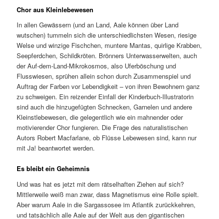
Chor aus Kleinlebewesen
In allen Gewässern (und an Land, Aale können über Land
wutschen) tummeln sich die unterschiedlichsten Wesen, riesige
Welse und winzige Fischchen, muntere Mantas, quirlige Krabben,
Seepferdchen, Schildkröten. Brönners Unterwasserwelten, auch
der Auf-dem-Land-Mikrokosmos, also Uferböschung und
Flusswiesen, sprühen allein schon durch Zusammenspiel und
Auftrag der Farben vor Lebendigkeit – von ihren Bewohnern ganz
zu schweigen. Ein reizender Einfall der Kinderbuch-Illustratorin
sind auch die hinzugefügten Schnecken, Garnelen und andere
Kleinstlebewesen, die gelegentlich wie ein mahnender oder
motivierender Chor fungieren. Die Frage des naturalistischen
Autors Robert Macfarlane, ob Flüsse Lebewesen sind, kann nur
mit Ja! beantwortet werden.
Es bleibt ein Geheimnis
Und was hat es jetzt mit dem rätselhaften Ziehen auf sich?
Mittlerweile weiß man zwar, dass Magnetismus eine Rolle spielt.
Aber warum Aale in die Sargassosee im Atlantik zurückkehren,
und tatsächlich alle Aale auf der Welt aus den gigantischen