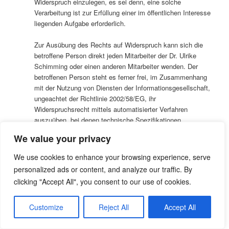
Widerspruch einzulegen, es sei denn, eine solche
Verarbeitung ist zur Erfüllung einer im öffentlichen Interesse
liegenden Aufgabe erforderlich.
Zur Ausübung des Rechts auf Widerspruch kann sich die
betroffene Person direkt jeden Mitarbeiter der Dr. Ulrike
Schimming oder einen anderen Mitarbeiter wenden. Der
betroffenen Person steht es ferner frei, im Zusammenhang
mit der Nutzung von Diensten der Informationsgesellschaft,
ungeachtet der Richtlinie 2002/58/EG, ihr
Widerspruchsrecht mittels automatisierter Verfahren
auszuüben, bei denen technische Spezifikationen
verwendet werden.
We value your privacy
h) Automatisierte Entscheidungen im Einzelfall
We use cookies to enhance your browsing experience, serve
einschließlich Profiling
personalized ads or content, and analyze our traffic. By
Jede von der Verarbeitung personenbezogener Daten
clicking "Accept All", you consent to our use of cookies.
betroffene Person hat das vom Europäischen Richtlinien-
und Verordnungsgeber gewährte Recht, nicht einer
ausschließlich auf einer automatisierten Verarbeitung —
Customize
Reject All
Accept All
einschließlich Profiling — beruhenden Entscheidung
unterworfen zu werden, die ihr gegenüber rechtliche