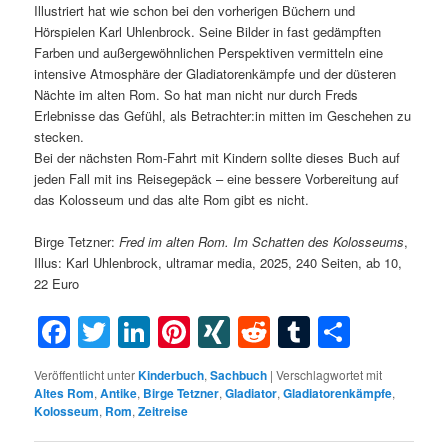
Illustriert hat wie schon bei den vorherigen Büchern und
Hörspielen Karl Uhlenbrock. Seine Bilder in fast gedämpften
Farben und außergewöhnlichen Perspektiven vermitteln eine
intensive Atmosphäre der Gladiatorenkämpfe und der düsteren
Nächte im alten Rom. So hat man nicht nur durch Freds
Erlebnisse das Gefühl, als Betrachter:in mitten im Geschehen zu
stecken.
Bei der nächsten Rom-Fahrt mit Kindern sollte dieses Buch auf
jeden Fall mit ins Reisegepäck – eine bessere Vorbereitung auf
das Kolosseum und das alte Rom gibt es nicht.
Birge Tetzner:
Fred im alten Rom. Im Schatten des Kolosseums
,
Illus: Karl Uhlenbrock, ultramar media, 2025, 240 Seiten, ab 10,
22 Euro
Facebook
Twitter
LinkedIn
Pinterest
XING
Reddit
Tumblr
Teilen
Veröffentlicht unter
Kinderbuch
,
Sachbuch
|
Verschlagwortet mit
Altes Rom
,
Antike
,
Birge Tetzner
,
Gladiator
,
Gladiatorenkämpfe
,
Kolosseum
,
Rom
,
Zeitreise