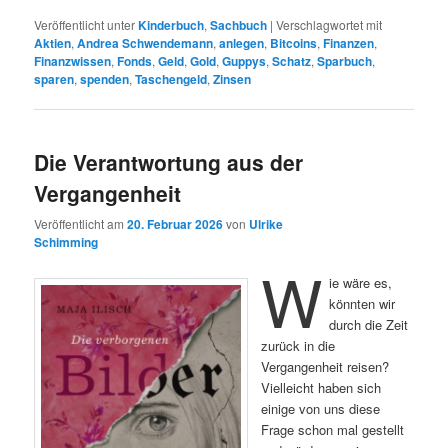
Veröffentlicht unter
Kinderbuch
,
Sachbuch
|
Verschlagwortet mit
Aktien
,
Andrea Schwendemann
,
anlegen
,
Bitcoins
,
Finanzen
,
Finanzwissen
,
Fonds
,
Geld
,
Gold
,
Guppys
,
Schatz
,
Sparbuch
,
sparen
,
spenden
,
Taschengeld
,
Zinsen
Die Verantwortung aus der
Vergangenheit
Veröffentlicht am
20. Februar 2026
von
Ulrike
Schimming
W
ie wäre es,
könnten wir
durch die Zeit
zurück in die
Vergangenheit reisen?
Vielleicht haben sich
einige von uns diese
Frage schon mal gestellt