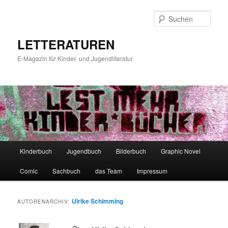
Zum
Zum
primären
sekundären
Such
Inhalt
Inhalt
springen
springen
LETTERATUREN
E-Magazin für Kinder- und Jugendliteratur
Hauptmenü
Kinderbuch
Jugendbuch
Bilderbuch
Graphic Novel
Comic
Sachbuch
das Team
Impressum
Ulrike Schimming
AUTORENARCHIV: