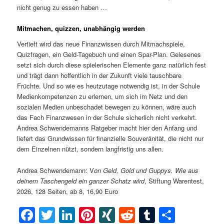
nicht genug zu essen haben …
Mitmachen, quizzen, unabhängig werden
Vertieft wird das neue Finanzwissen durch Mitmachspiele,
Quizfragen, ein Geld-Tagebuch und einen Spar-Plan. Gelesenes
setzt sich durch diese spielerischen Elemente ganz natürlich fest
und trägt dann hoffentlich in der Zukunft viele tauschbare
Früchte. Und so wie es heutzutage notwendig ist, in der Schule
Medienkompetenzen zu erlernen, um sich im Netz und den
sozialen Medien unbeschadet bewegen zu können, wäre auch
das Fach Finanzwesen in der Schule sicherlich nicht verkehrt.
Andrea Schwendemanns Ratgeber macht hier den Anfang und
liefert das Grundwissen für finanzielle Souveränität, die nicht nur
dem Einzelnen nützt, sondern langfristig uns allen.
Andrea Schwendemann: V
on Geld, Gold und Guppys. Wie aus
deinem Taschengeld ein ganzer Schatz wird
, Stiftung Warentest,
2026, 128 Seiten, ab 8, 16,90 Euro
Facebook
Twitter
LinkedIn
Pinterest
XING
Reddit
Tumblr
Teilen