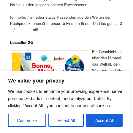
bis hin zu den junggebliebenen Erwachsenen.
Ich hoffe, hier jede:r etwas Passendes aus den Weiten der
Buchproduktionen über unser Universum findet. Und los geht’s: 3
– 2 – 1 – Lift off!
Lesealter 2-5
Für Geschichten
über den Himmel,
das Weltall, den
Weltraum und die
Sterne kann man
We value your privacy
nie zu jung sein.
So gibt es die
We use cookies to enhance your browsing experience, serve
ersten
personalized ads or content, and analyze our traffic. By
Pappbilderbücher
clicking "Accept All", you consent to our use of cookies.
bereits für Zwei-
bis Vierjährige.
Customize
Reject All
Accept All
In
Sonne, Mond
und Sterne
fängt
es ganz einfach