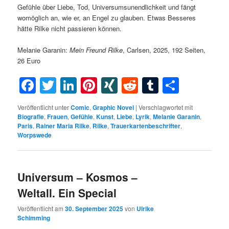
Gefühle über Liebe, Tod, Universumsunendlichkeit und fängt
womöglich an, wie er, an Engel zu glauben. Etwas Besseres
hätte Rilke nicht passieren können.
Melanie Garanin:
Mein Freund Rilke
, Carlsen, 2025, 192 Seiten,
26 Euro
Facebook
Twitter
LinkedIn
Pinterest
XING
Reddit
Tumblr
Teilen
Veröffentlicht unter
Comic
,
Graphic Novel
|
Verschlagwortet mit
Biografie
,
Frauen
,
Gefühle
,
Kunst
,
Liebe
,
Lyrik
,
Melanie Garanin
,
Paris
,
Rainer Maria Rilke
,
Rilke
,
Trauerkartenbeschrifter
,
Worpswede
Universum – Kosmos –
Weltall. Ein Special
Veröffentlicht am
30. September 2025
von
Ulrike
Schimming