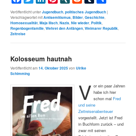
Veröffentlicht unter
Jugendbuch
,
politisches Jugendbuch
|
Verschlagwortet mit
Antisemitismus
,
Bilder
,
Geschichte
,
Homosexualität
,
Maja Ilisch
,
Nazis
,
Nie wieder
,
Politik
,
Regenbogenfamilie
,
Wehret den Anfängen
,
Weimarer Republik
,
Zeitreise
Kolosseum hautnah
Veröffentlicht am
14. Oktober 2025
von
Ulrike
Schimming
V
or ein paar Jahren
habe ich hier
schon mal
Fred
und seine
Zeitreisenabenteuer
vorgestellt. Jetzt ist Fred
in Buchform zurück – und
zwar mit seinen