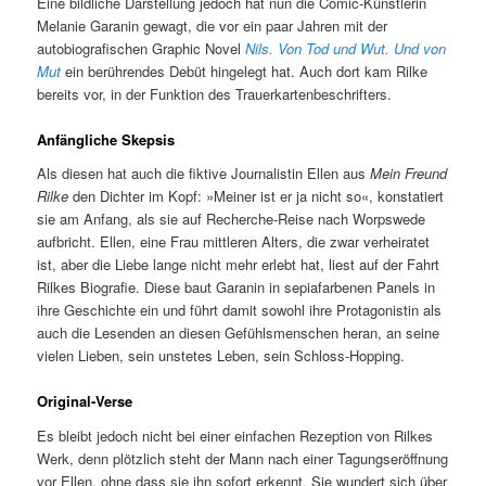
Eine bildliche Darstellung jedoch hat nun die Comic-Künstlerin
Melanie Garanin gewagt, die vor ein paar Jahren mit der
autobiografischen Graphic Novel
Nils. Von Tod und Wut. Und von
Mut
ein berührendes Debüt hingelegt hat. Auch dort kam Rilke
bereits vor, in der Funktion des Trauerkartenbeschrifters.
Anfängliche Skepsis
Als diesen hat auch die fiktive Journalistin Ellen aus
Mein Freund
Rilke
den Dichter im Kopf: »Meiner ist er ja nicht so«, konstatiert
sie am Anfang, als sie auf Recherche-Reise nach Worpswede
aufbricht. Ellen, eine Frau mittleren Alters, die zwar verheiratet
ist, aber die Liebe lange nicht mehr erlebt hat, liest auf der Fahrt
Rilkes Biografie. Diese baut Garanin in sepiafarbenen Panels in
ihre Geschichte ein und führt damit sowohl ihre Protagonistin als
auch die Lesenden an diesen Gefühlsmenschen heran, an seine
vielen Lieben, sein unstetes Leben, sein Schloss-Hopping.
Original-Verse
Es bleibt jedoch nicht bei einer einfachen Rezeption von Rilkes
Werk, denn plötzlich steht der Mann nach einer Tagungseröffnung
vor Ellen, ohne dass sie ihn sofort erkennt. Sie wundert sich über