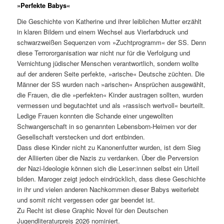
»Perfekte Babys«
Die Geschichte von Katherine und ihrer leiblichen Mutter erzählt
in klaren Bildern und einem Wechsel aus Vierfarbdruck und
schwarzweißen Sequenzen vom »Zuchtprogramm« der SS. Denn
diese Terrororganisation war nicht nur für die Verfolgung und
Vernichtung jüdischer Menschen verantwortlich, sondern wollte
auf der anderen Seite perfekte, »arische« Deutsche züchten. Die
Männer der SS wurden nach »arischen« Ansprüchen ausgewählt,
die Frauen, die die »perfekten« Kinder austragen sollten, wurden
vermessen und begutachtet und als »rassisch wertvoll« beurteilt.
Ledige Frauen konnten die Schande einer ungewollten
Schwangerschaft in so genannten Lebensborn-Heimen vor der
Gesellschaft verstecken und dort entbinden.
Dass diese Kinder nicht zu Kanonenfutter wurden, ist dem Sieg
der Alliierten über die Nazis zu verdanken. Über die Perversion
der Nazi-Ideologie können sich die Leser:innen selbst ein Urteil
bilden. Maroger zeigt jedoch eindrücklich, dass diese Geschichte
in ihr und vielen anderen Nachkommen dieser Babys weiterlebt
und somit nicht vergessen oder gar beendet ist.
Zu Recht ist diese Graphic Novel für den Deutschen
Jugendliteraturpreis 2026 nominiert.