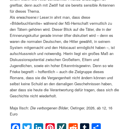
greifbar, denn auch mit Zwölf hat sie bereits sensible Antennen
für dieses Thema.
Als erwachsene:r Leser:in ahnt man, dass diese
»Bilderbuchfamilie« während der NS-Herrschaft vermutlich zu
den Tätern gehören wird. Dieser Blick auf die Täter, die in der
Erinnerungskultur gerade immer öfter diskutiert wird – denn es
waren die normalen Deutschen, die Hitler gewählt, in seinem
System mitgemacht und den Holocaust ermöglicht haben –, ist
aufschlussreich und notwendig. Hierin liegt ein großes Maß an
Diskussionspotential zwischen Großeltern, Eltern und
Jugendlichen, sowie ein hoher Erkenntnisgewinn. Denn so wie
Frieke begreift – hoffentlich – auch die Zielgruppe dieses
Romans, dass sie die Vergangenheit nicht ändern können und
selbst keine Schuld an den damaligen Geschehnissen haben,
aber dass sie heute die Verantwortung dafür tragen, dass sich die
Geschichte nicht wiederholt.
Maja Ilisch:
Die verborgenen Bilder
, Oetinger, 2026, ab 12, 16
Euro
Facebook
Twitter
LinkedIn
Pinterest
XING
Reddit
Tumblr
Teilen