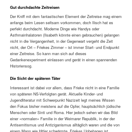
Gut durchdachte Zeitreisen
Der Kniff mit dem fantastischen Element der Zeitreise mag einem
anfangs beim Lesen seltsam vorkommen, doch Ilisch hat es
perfekt durchdacht. Moderne Dinge wie Handys oder
Asthmainhalatoren (Ilsabeth könnte einen gebrauchen) gelangen
nicht in die Vergangenheit, in der Gegenwart vergeht die Zeit
nicht, der Ort – Friekes Zimmer – ist immer Start- und Endpunkt
einer Zeitreise. So kann man sich auf dieses
Gedankenexperiment einlassen und gerät in einen spannenden
Historiensog.
Die Sicht der späteren Täter
Interessant ist dabei vor allem, dass Frieke nicht in eine Familie
von späteren NS-Verfolgten gerät. Aktuelle Kinder- und
Jugendliteratur mit Schwerpunkt Nazizeit legt meines Wissen
den Fokus bisher meistens auf die Opfer, hauptsächlich jüdische
Menschen oder Sinti und Roma. Hier jedoch sehen wir das Bild
einer »normalen« Familie in der Weimarer Republik, in der der
Antisemitismus und Antiziganismus alltäglich waren und die von
einem Mann wie Hitler schwärmte. Friekes Unbehagen ist