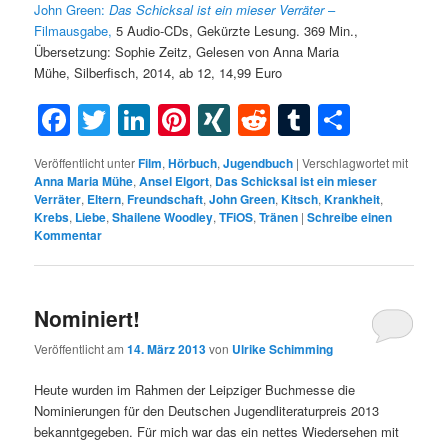
John Green:
Das Schicksal ist ein mieser Verräter
–
Filmausgabe,
5 Audio-CDs, Gekürzte Lesung. 369 Min.,
Übersetzung: Sophie Zeitz, Gelesen von Anna Maria
Mühe, Silberfisch, 2014, ab 12, 14,99 Euro
Facebook
Twitter
LinkedIn
Pinterest
XING
Reddit
Tumblr
Teilen
Veröffentlicht unter
Film
,
Hörbuch
,
Jugendbuch
|
Verschlagwortet mit
Anna Maria Mühe
,
Ansel Elgort
,
Das Schicksal ist ein mieser
Verräter
,
Eltern
,
Freundschaft
,
John Green
,
Kitsch
,
Krankheit
,
Krebs
,
Liebe
,
Shailene Woodley
,
TFiOS
,
Tränen
|
Schreibe einen
Kommentar
Nominiert!
Veröffentlicht am
14. März 2013
von
Ulrike Schimming
Heute wurden im Rahmen der Leipziger Buchmesse die
Nominierungen für den Deutschen Jugendliteraturpreis 2013
bekanntgegeben. Für mich war das ein nettes Wiedersehen mit