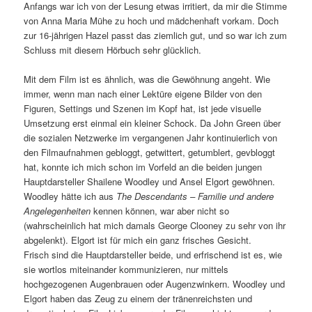
Anfangs war ich von der Lesung etwas irritiert, da mir die Stimme
von Anna Maria Mühe zu hoch und mädchenhaft vorkam. Doch
zur 16-jährigen Hazel passt das ziemlich gut, und so war ich zum
Schluss mit diesem Hörbuch sehr glücklich.
Mit dem Film ist es ähnlich, was die Gewöhnung angeht. Wie
immer, wenn man nach einer Lektüre eigene Bilder von den
Figuren, Settings und Szenen im Kopf hat, ist jede visuelle
Umsetzung erst einmal ein kleiner Schock. Da John Green über
die sozialen Netzwerke im vergangenen Jahr kontinuierlich von
den Filmaufnahmen gebloggt, getwittert, getumblert, gevbloggt
hat, konnte ich mich schon im Vorfeld an die beiden jungen
Hauptdarsteller Shailene Woodley und Ansel Elgort gewöhnen.
Woodley hätte ich aus
The Descendants – Familie und andere
Angelegenheiten
kennen können, war aber nicht so
(wahrscheinlich hat mich damals George Clooney zu sehr von ihr
abgelenkt). Elgort ist für mich ein ganz frisches Gesicht.
Frisch sind die Hauptdarsteller beide, und erfrischend ist es, wie
sie wortlos miteinander kommunizieren, nur mittels
hochgezogenen Augenbrauen oder Augenzwinkern. Woodley und
Elgort haben das Zeug zu einem der tränenreichsten und