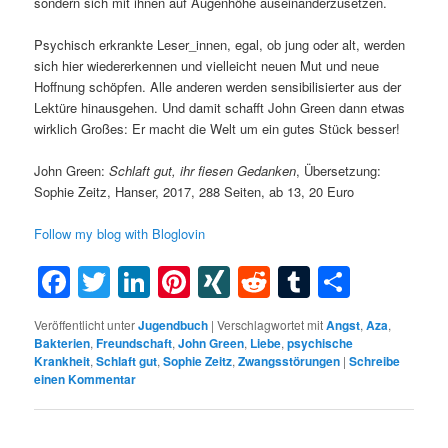
sondern sich mit ihnen auf Augenhöhe auseinanderzusetzen.
Psychisch erkrankte Leser_innen, egal, ob jung oder alt, werden
sich hier wiedererkennen und vielleicht neuen Mut und neue
Hoffnung schöpfen. Alle anderen werden sensibilisierter aus der
Lektüre hinausgehen. Und damit schafft John Green dann etwas
wirklich Großes: Er macht die Welt um ein gutes Stück besser!
John Green:
Schlaft gut, ihr fiesen Gedanken
, Übersetzung:
Sophie Zeitz, Hanser, 2017, 288 Seiten, ab 13, 20 Euro
Follow my blog with Bloglovin
Facebook
Twitter
LinkedIn
Pinterest
XING
Reddit
Tumblr
Teilen
Veröffentlicht unter
Jugendbuch
|
Verschlagwortet mit
Angst
,
Aza
,
Bakterien
,
Freundschaft
,
John Green
,
Liebe
,
psychische
Krankheit
,
Schlaft gut
,
Sophie Zeitz
,
Zwangsstörungen
|
Schreibe
einen Kommentar