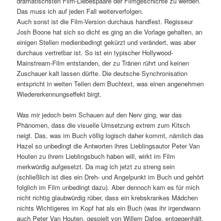
dramatischsten Film-Liebespaare der Filmgeschichte zu werden.
Das muss ich auf jeden Fall weiterverfolgen.
Auch sonst ist die Film-Version durchaus handfest. Regisseur
Josh Boone hat sich so dicht es ging an die Vorlage gehalten, an
einigen Stellen medienbedingt gekürzt und verändert, was aber
durchaus vertretbar ist. So ist ein typischer Hollywood-
Mainstream-Film entstanden, der zu Tränen rührt und keinen
Zuschauer kalt lassen dürfte. Die deutsche Synchronisation
entspricht in weiten Teilen dem Buchtext, was einen angenehmen
Wiedererkennungseffekt birgt.
Was mir jedoch beim Schauen auf den Nerv ging, war das
Phänomen, dass die visuelle Umsetzung extrem zum Kitsch
neigt. Das, was im Buch völlig logisch daher kommt, nämlich das
Hazel so unbedingt die Antworten ihres Lieblingsautor Peter Van
Houten zu ihrem Lieblingsbuch haben will, wirkt im Film
merkwürdig aufgesetzt. Da mag ich jetzt zu streng sein
(schließlich ist dies ein Dreh- und Angelpunkt im Buch und gehört
folglich im Film unbedingt dazu). Aber dennoch kam es für mich
nicht richtig glaubwürdig rüber, dass ein krebskrankes Mädchen
nichts Wichtigeres im Kopf hat als ein Buch (was ihr irgendwann
auch Peter Van Houten, gespielt von Willem Dafoe, entgegenhält.