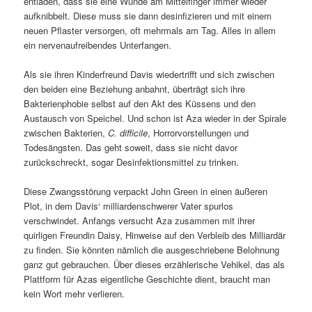
entladen, dass sie eine Wunde am Mittelfinger immer wieder
aufknibbelt. Diese muss sie dann desinfizieren und mit einem
neuen Pflaster versorgen, oft mehrmals am Tag. Alles in allem
ein nervenaufreibendes Unterfangen.
Als sie ihren Kinderfreund Davis wiedertrifft und sich zwischen
den beiden eine Beziehung anbahnt, überträgt sich ihre
Bakterienphobie selbst auf den Akt des Küssens und den
Austausch von Speichel. Und schon ist Aza wieder in der Spirale
zwischen Bakterien,
C. difficile
, Horrorvorstellungen und
Todesängsten. Das geht soweit, dass sie nicht davor
zurückschreckt, sogar Desinfektionsmittel zu trinken.
Diese Zwangsstörung verpackt John Green in einen äußeren
Plot, in dem Davis‘ milliardenschwerer Vater spurlos
verschwindet. Anfangs versucht Aza zusammen mit ihrer
quirligen Freundin Daisy, Hinweise auf den Verbleib des Milliardär
zu finden. Sie könnten nämlich die ausgeschriebene Belohnung
ganz gut gebrauchen. Über dieses erzählerische Vehikel, das als
Plattform für Azas eigentliche Geschichte dient, braucht man
kein Wort mehr verlieren.