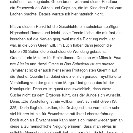
existiert – aufzugabeln. Green brennt während dieser Roadtour
ein Feuerwerk an Witzen und Gags ab, die im Kino den Saal zum
Lachen brachte. Details verrate ich hier natürlich nicht.
Bis zu diesem Punkt ist die Geschichte ein scheinbar spaßiger
Highschool-Roman und leicht naive Teenie-Liebe, die mir fast ein
bisschen auf die Nerven ging, weil mir die Richtung nicht klar
war, in die John Green will. Im Buch haben dann jedoch die
letzten 20 Seiten die entscheidende Wendung gebracht.
Green ist ein Meister für Projektionen. Denn so wie Miles in
Eine
wie Alaska
und Hazel Grace in
Das Schicksal ist ein mieser
Verräter
schickt er auch hier seinen Protagonisten Quentin auf
die Suche. Quentin hat dabei eine ziemlich genaue, mystifizierte
Vorstellung von der gesuchten Margo. Und genau das ist der
Knackpunkt. Denn es ist quasi unausweichlich, dass diese
Suche nicht zu dem Ergebnis führt, das der Junge sich wünscht.
Denn: „Die Vorstellung ist nie vollkommen“, schreibt Green (S.
325). Darin liegt die Lektion, die für Jugendliche vermutlich sehr
viel bitterer ist als für Erwachsene mit ihrer Lebenserfahrung.
Doch auch als Erwachsener kann man sich immer wieder gern an
diese allzu menschliche Neigung erinnern, dass man etwas in
geliebte Menschen hineinprojiziert, war gar nicht da ist, dass man