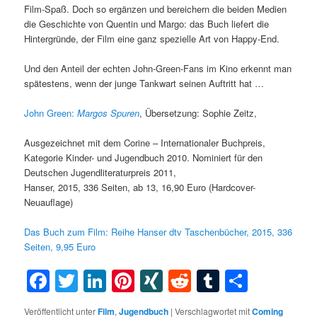
Film-Spaß. Doch so ergänzen und bereichern die beiden Medien
die Geschichte von Quentin und Margo: das Buch liefert die
Hintergründe, der Film eine ganz spezielle Art von Happy-End.
Und den Anteil der echten John-Green-Fans im Kino erkennt man
spätestens, wenn der junge Tankwart seinen Auftritt hat …
John Green:
Margos
Spuren
,
Übersetzung: Sophie Zeitz,
Ausgezeichnet mit dem Corine – Internationaler Buchpreis,
Kategorie Kinder- und Jugendbuch 2010. Nominiert für den
Deutschen Jugendliteraturpreis 2011,
Hanser, 2015, 336 Seiten, ab 13, 16,90 Euro (Hardcover-
Neuauflage)
Das Buch zum Film: Reihe Hanser dtv Taschenbücher, 2015, 336
Seiten, 9,95 Euro
Facebook
Twitter
LinkedIn
Pinterest
XING
Reddit
Tumblr
Teilen
Veröffentlicht unter
Film
,
Jugendbuch
|
Verschlagwortet mit
Coming