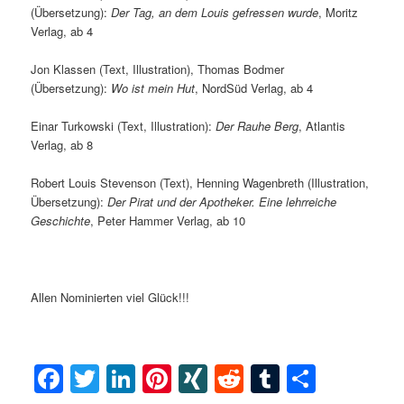
(Übersetzung):
Der Tag, an dem Louis gefressen wurde
, Moritz
Verlag, ab 4
Jon Klassen (Text, Illustration), Thomas Bodmer
(Übersetzung):
Wo ist mein Hut
, NordSüd Verlag, ab 4
Einar Turkowski (Text, Illustration):
Der Rauhe Berg
, Atlantis
Verlag, ab 8
Robert Louis Stevenson (Text), Henning Wagenbreth (Illustration,
Übersetzung):
Der Pirat und der Apotheker. Eine lehrreiche
Geschichte
, Peter Hammer Verlag, ab 10
Allen Nominierten viel Glück!!!
Facebook
Twitter
LinkedIn
Pinterest
XING
Reddit
Tumblr
Teilen