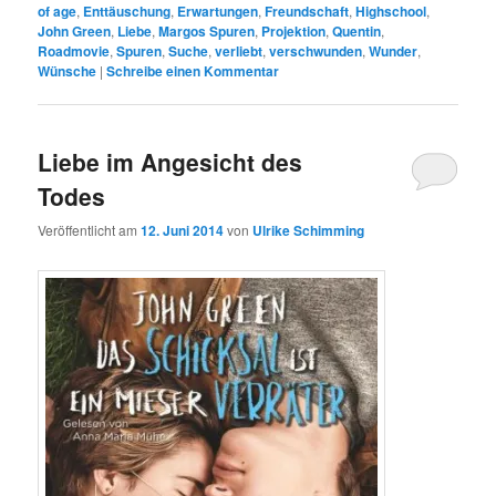
of age
,
Enttäuschung
,
Erwartungen
,
Freundschaft
,
Highschool
,
John Green
,
Liebe
,
Margos Spuren
,
Projektion
,
Quentin
,
Roadmovie
,
Spuren
,
Suche
,
verliebt
,
verschwunden
,
Wunder
,
Wünsche
|
Schreibe einen Kommentar
Liebe im Angesicht des
Todes
Veröffentlicht am
12. Juni 2014
von
Ulrike Schimming