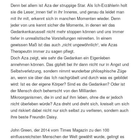
Denn bei allem ist Aza der struppige Star. Als Ich-Erzählerin holt
sie die Leser_innen tief in ihr Inneres, und genau da leidet man
mit ihr mit, erkennt sich in manchen Momenten wieder. Denn
jeder von uns kennt sicher die Momente, in denen wir das
Gedankenkarussell nicht mehr stoppen können und uns immer
tiefer in unrealistische Vorstellungen reinreiten. In einem
gewissen Maß ist das auch „nicht ungewöhnlich“, wie Azas
Therapeutin immer zu sagen pflegt.
Doch Aza zeigt, wie sehr die Gedanken ein Eigenleben
annehmen können. Das gipfelt bei ihr dann nicht nur in Angst und
Selbstverletzung, sondern nimmt wunderbar philosphische Züge
an, wenn sie über das Ich nachgrübelt und durch was es gebildet
wird: Ist es der eigene Körper? Sind es die Gedanken? Oder ist
der Mensch doch beherrscht von den Milliarden
Mikroorganismen, die in und auf ihm leben, ohne die er jedoch
nicht überleben würde? Aza dreht und dreht sich, kreiselt um sich
und riskiert dabei nicht nur sich selbst zu verlieren, sondern auch
ihre beste Freundin Daisy.
John Green, der 2014 vom Times Magazin zu den 100
einflussreichsten Menschen der Welt gewählt wurde, gelingt es