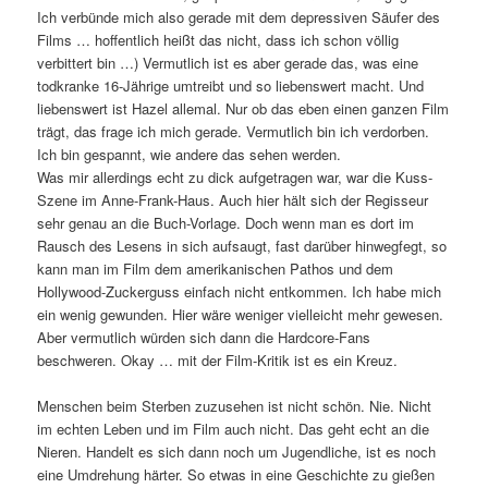
Ich verbünde mich also gerade mit dem depressiven Säufer des
Films … hoffentlich heißt das nicht, dass ich schon völlig
verbittert bin …) Vermutlich ist es aber gerade das, was eine
todkranke 16-Jährige umtreibt und so liebenswert macht. Und
liebenswert ist Hazel allemal. Nur ob das eben einen ganzen Film
trägt, das frage ich mich gerade. Vermutlich bin ich verdorben.
Ich bin gespannt, wie andere das sehen werden.
Was mir allerdings echt zu dick aufgetragen war, war die Kuss-
Szene im Anne-Frank-Haus. Auch hier hält sich der Regisseur
sehr genau an die Buch-Vorlage. Doch wenn man es dort im
Rausch des Lesens in sich aufsaugt, fast darüber hinwegfegt, so
kann man im Film dem amerikanischen Pathos und dem
Hollywood-Zuckerguss einfach nicht entkommen. Ich habe mich
ein wenig gewunden. Hier wäre weniger vielleicht mehr gewesen.
Aber vermutlich würden sich dann die Hardcore-Fans
beschweren. Okay … mit der Film-Kritik ist es ein Kreuz.
Menschen beim Sterben zuzusehen ist nicht schön. Nie. Nicht
im echten Leben und im Film auch nicht. Das geht echt an die
Nieren. Handelt es sich dann noch um Jugendliche, ist es noch
eine Umdrehung härter. So etwas in eine Geschichte zu gießen