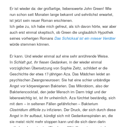
Er ist wieder da: der großartige, liebenswerte John Green! Wie
nun schon seit Monaten lange bekannt und sehnlichst erwartet,
ist jetzt sein neuer Roman erschienen.
Ich gebe zu, ich habe mich gefreut, als ich davon hörte, war aber
auch erst einmal skeptisch, ob Green die unglaublich Hypothek
seines vorherigen Romans
Das Schicksal ist ein mieser Verräter
würde stemmen können.
Er kann. Und wieder einmal auf eine sehr anrührende Weise.
In
Schlaft gut, ihr fiesen Gedanken,
in der wieder einmal
vorzüglichen Übersetzung von Sophie Zeitz, schildert er die
Geschichte der etwa 17-jährigen Aza. Das Mädchen leidet an
psychischen Zwangsneurosen: Sie hat eine schier unbändige
Angst vor körpereigenen Bakterien. Das Mikrobiom, also der
Bakteriencocktail, den jeder Mensch im Darm trägt und der
lebenswichtig ist, ist ihr unheimlich. Aza fürchtet beständig, sich
mit dem – in seltenen Fällen gefährlichen – Bakterium
Clostridium difficile
zu infizieren. Der Druck, der sich durch diese
Angst in ihr aufbaut, kündigt sich mit Gedankenspiralen an, die
sie meist nicht mehr stoppen kann und die sich dann darin