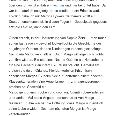
über den ich vor drei Jahren
hier
,
hier
und
hier
berichtet habe. Da
war ich natürlich neugierig, ob es wieder so ein Erlebnis wird.
Folglich habe ich mir
Margos Spuren,
der bereits 2010 auf
Deutsch erschienen ist, in diesen Tagen im Doppelpack gegeben:
erst die Lektüre, dann den Film.
Green erzählt, in der Übersetzung von Sophie Zeitz, – man muss
schon fast sagen – gewohnt locker-flockig die Geschichte des
18-jährigen Quentin, der seit Kindertagen in seine gleichaltrige
Nachbarin Margo verknallt ist. Doch Margo will eigentlich nichts
von ihm wissen. Bis sie eines Nachts Quentin als Helfershelfer
für eine Rachetour an ihrem Ex-Freund braucht. Gemeinsam
cruisen sie durch Orlando, Florida, verteilen Frischfisch,
scheuchen Margos Ex beim Sex auf, entfernen einem anderen
Klassenkameraden eine Augenbraue mit Enthaarungscreme,
brechen bei Seaworld ein.
Margo geht unerschrocken und cool vor, Quentin überwindet ein
ums andere Mal seine Ängste – so sehr ist er von Margo
fasziniert. In ihm wächst die Hoffnung, dass Margo nun endlich
seine Liebe erwidert. Doch am nächsten Morgen ist Margo
verschwunden.