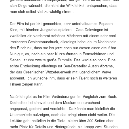
sich Dinge wünscht, die nicht der Wirklichkeit entsprechen, dass
man sich selbst viel zu wichtig nimmt.
Der Film ist perfekt gemachtes, sehr unterhaltsames Popcorn-
Kino, mit frischen Jungschauspielern – Cara Delevingne ist
zweifellos ein verdammt schönes Mädchen mit einem sehr cool-
ironischen Gesichtsausdruck, allerdings habe ich im Nachhinein
den Eindruck, dass sie bis jetzt eben nur diesen einen drauf hat.
Nun gut, es, nach ein paar Kurzauftritten in Fernsehfilmen und
Serien, ist ihre zweite große Filmrolle. Das wird also noch. Eine
echte Entdeckung allerdings ist Ben-Darsteller Austin Abrams,
der das Green’schen Witzefeuerwerk mit jugendlichem Verve
abbrennt. Ich wünsche ihm, dass er sein Talent noch in weiteren
Filmen zeigen kann.
Natürlich gibt es im Film Veränderungen im Vergleich zum Buch.
Doch die sind sinnvoll und dem Medium entsprechend
angepasst, gedreht und verdichtet. Da könnte man kleinlich die
Unterschiede aufzeigen, doch das bringt einen nicht weiter. Die
Lektüre geht natürlich in die Tiefe, bieten über 300 Seiten eben
mehr Platz für Details und Hintergründe, als knapp zwei Stunden