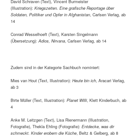
David Schraven (Text), Vincent Burmeister
(Illustration):
Kriegszeiten. Eine grafische Reportage über
Soldaten, Politiker und Opfer in Afghanistan
, Carlsen Verlag, ab
14
Conrad Wesselhoeft (Text), Karsten Singelmann
(Übersetzung):
Adios, Nirvana
, Carlsen Verlag, ab 14
Zudem sind in der Kategorie Sachbuch nominiert:
Mies van Hout (Text, Illustration):
Heute bin ich
, Aracari Verlag,
ab 3
Birte Müller (Text, Illustration):
Planet Willi
, Klett Kinderbuch, ab
4
Anke M. Leitzgen (Text), Lisa Rienermann (Illustration,
Fotografie), Thekla Ehling (Fotografie):
Entdecke, was dir
schmeckt. Kinder erobern die Küche
, Beltz & Gelberg, ab 8