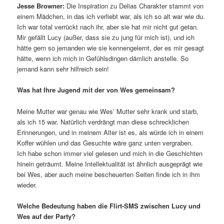
Jesse Browner:
Die Inspiration zu Delias Charakter stammt von
einem Mädchen, in das ich verliebt war, als ich so alt war wie du.
Ich war total verrückt nach ihr, aber sie hat mir nicht gut getan.
Mir gefällt Lucy (außer, dass sie zu jung für mich ist), und ich
hätte gern so jemanden wie sie kennengelernt, der es mir gesagt
hätte, wenn ich mich in Gefühlsdingen dämlich anstelle. So
jemand kann sehr hilfreich sein!
Was hat Ihre Jugend mit der von Wes gemeinsam?
Meine Mutter war genau wie Wes’ Mutter sehr krank und starb,
als ich 15 war. Natürlich verdrängt man diese schrecklichen
Erinnerungen, und in meinem Alter ist es, als würde ich in einem
Koffer wühlen und das Gesuchte wäre ganz unten vergraben.
Ich habe schon immer viel gelesen und mich in die Geschichten
hinein geträumt. Meine Intellektualität ist ähnlich ausgeprägt wie
bei Wes, aber auch meine bescheuerten Seiten finde ich in ihm
wieder.
Welche Bedeutung haben die Flirt-SMS zwischen Lucy und
Wes auf der Party?