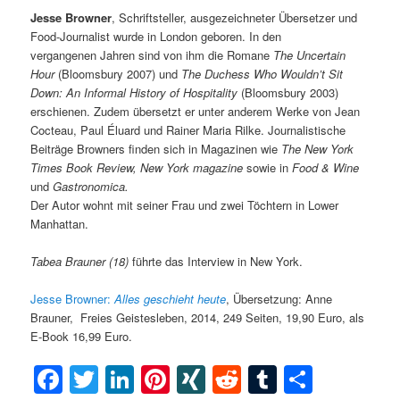
Jesse Browner
, Schriftsteller, ausgezeichneter Übersetzer und
Food-Journalist wurde in London geboren. In den
vergangenen Jahren sind von ihm die Romane
The Uncertain
Hour
(Bloomsbury 2007) und
The Duchess Who Wouldn’t Sit
Down: An Informal History of Hospitality
(Bloomsbury 2003)
erschienen. Zudem übersetzt er unter anderem Werke von Jean
Cocteau, Paul Éluard und Rainer Maria Rilke. Journalistische
Beiträge Browners finden sich in Magazinen wie
The New York
Times Book Review, New York magazine
sowie in
Food & Wine
und
Gastronomica.
Der Autor wohnt mit seiner Frau und zwei Töchtern in Lower
Manhattan.
Tabea Brauner (18)
führte das Interview in New York.
Jesse Browner:
Alles geschieht heute
,
Übersetzung: Anne
Brauner, Freies Geistesleben, 2014, 249 Seiten, 19,90 Euro, als
E-Book 16,99 Euro.
Facebook
Twitter
LinkedIn
Pinterest
XING
Reddit
Tumblr
Teilen