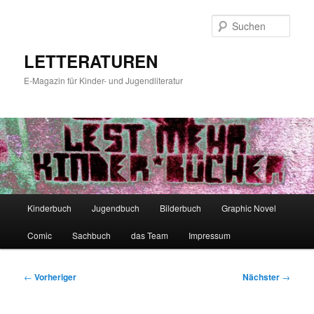
Zum
primären
Such
Inhalt
springen
LETTERATUREN
E-Magazin für Kinder- und Jugendliteratur
Hauptmenü
Kinderbuch
Jugendbuch
Bilderbuch
Graphic Novel
Comic
Sachbuch
das Team
Impressum
Beitragsnavigation
←
Vorheriger
Nächster
→