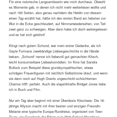
Für eine notorische Langsamleserin wie mich durchaus. Obwohl
es Momente gab, in denen ich nicht mehr weiterlesen wollte und
nach 160 Seiten, also genau nachdem die Heldin von diesem
einen Tag
erzählt hat, hätte ich den ersten Band am liebsten vor
Wut in die Ecke geschleudert, auf Nimmerwiedersehen, von Teil
zwei ganz zu schweigen. Aber dann habe ich doch weitergelesen
und es hat sich gelohnt!
Klingt nach gutem Schund, war mein erster Gedanke, als ich
Gayle Formans zweibändige Liebesgeschichte in die Hände
bekam. „Schund“ nenne ich liebevoll gut gemachten Kitsch,
leicht konsumierbare Liebeskomödien. Im Kino hat Sandra
Bullock zum Beispiel diese grundsympathischen, etwas
schrägen Frauenfiguren mit reichlich Selbstironie drauf, und wenn
sie dann noch auf Hugh Grants ungeschickt-schüchternen
Charme trifft: perfekt. Auch die slapstikhafte Bridget Jones liebe
ich in Buch und Film.
Nur ein Tag
aber beginnt mit einer Überdosis Klischees: Die 18-
jährige Allyson macht mit ihrer besten und einzigen Freundin
Melanie eine typische Europa-Rundreise, organisiert von Teen
Tours, ein Geschenk der Eltern zum High-School-Abschluss,