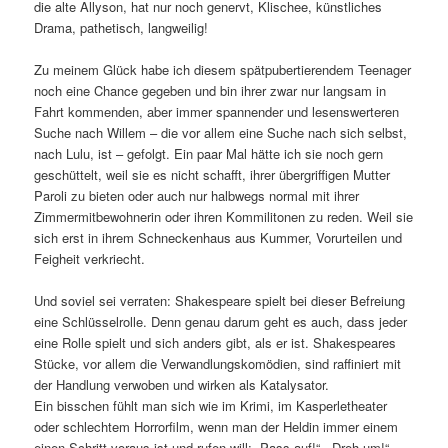
die alte Allyson, hat nur noch genervt, Klischee, künstliches
Drama, pathetisch, langweilig!
Zu meinem Glück habe ich diesem spätpubertierendem Teenager
noch eine Chance gegeben und bin ihrer zwar nur langsam in
Fahrt kommenden, aber immer spannender und lesenswerteren
Suche nach Willem – die vor allem eine Suche nach sich selbst,
nach Lulu, ist – gefolgt. Ein paar Mal hätte ich sie noch gern
geschüttelt, weil sie es nicht schafft, ihrer übergriffigen Mutter
Paroli zu bieten oder auch nur halbwegs normal mit ihrer
Zimmermitbewohnerin oder ihren Kommilitonen zu reden. Weil sie
sich erst in ihrem Schneckenhaus aus Kummer, Vorurteilen und
Feigheit verkriecht.
Und soviel sei verraten: Shakespeare spielt bei dieser Befreiung
eine Schlüsselrolle. Denn genau darum geht es auch, dass jeder
eine Rolle spielt und sich anders gibt, als er ist. Shakespeares
Stücke, vor allem die Verwandlungskomödien, sind raffiniert mit
der Handlung verwoben und wirken als Katalysator.
Ein bisschen fühlt man sich wie im Krimi, im Kasperletheater
oder schlechtem Horrorfilm, wenn man der Heldin immer einem
einen Schritt voraus ist und rufen will: „Pass auf!“, „Dreh um!“