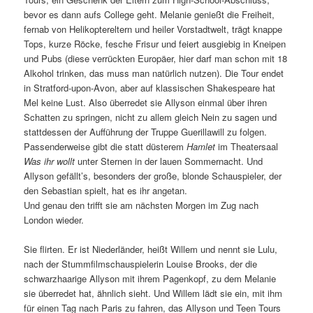
bevor es dann aufs College geht. Melanie genießt die Freiheit,
fernab von Helikoptereltern und heiler Vorstadtwelt, trägt knappe
Tops, kurze Röcke, fesche Frisur und feiert ausgiebig in Kneipen
und Pubs (diese verrückten Europäer, hier darf man schon mit 18
Alkohol trinken, das muss man natürlich nutzen). Die Tour endet
in Stratford-upon-Avon, aber auf klassischen Shakespeare hat
Mel keine Lust. Also überredet sie Allyson einmal über ihren
Schatten zu springen, nicht zu allem gleich Nein zu sagen und
stattdessen der Aufführung der Truppe Guerillawill zu folgen.
Passenderweise gibt die statt düsterem
Hamlet
im Theatersaal
Was ihr wollt
unter Sternen in der lauen Sommernacht. Und
Allyson gefällt’s, besonders der große, blonde Schauspieler, der
den Sebastian spielt, hat es ihr angetan.
Und genau den trifft sie am nächsten Morgen im Zug nach
London wieder.
Sie flirten. Er ist Niederländer, heißt Willem und nennt sie Lulu,
nach der Stummfilmschauspielerin Louise Brooks, der die
schwarzhaarige Allyson mit ihrem Pagenkopf, zu dem Melanie
sie überredet hat, ähnlich sieht. Und Willem lädt sie ein, mit ihm
für einen Tag nach Paris zu fahren, das Allyson und Teen Tours