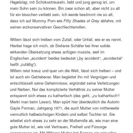
Hagelslag
, mit Schokostreuseln, liebt und jung genug ist, um
mein Sohn sein zu können. Bin zwar schon alt, aber nicht zu alt
für ein bisschen verliebt sein. Ich werde bestimmt nie so alt,
dass ich auf Mummy Porn wie
Fifty Shades of Grey
abfahre, mit
seinen erzkonservativen Geschlechterrollen.
Willem lässt sich treiben vom Zufall, oder Unfall, wie er es nennt.
Hierbei frage ich mich, ob Stefanie Schäfer bei ihrer solide
wirkenden Übersetzung etwas anfügen musste, weil im
Englischen „accident“ beides bedeutet („by accident“, „accidental“
heißt „zufällig“).
Willem reist kreuz und quer um die Welt, lässt sich treiben – und
ist auch ein Getriebener. Man begleitet ihn mit Vergnügen und
entschlüsselt seine Geheimnisse, ergründet seine Verletzungen
und Narben. Nur das komplizierte Verhältnis zu seiner Mutter
entspannt sich etwas zu kathartisch (das geht, „
zu
kathartisch“!
Merkt man beim Lesen). Man spürt hier überdeutlich die Autorin
Gayle Forman, Jahrgang 1971, die auch Mutter von mittlerweile
vermutlich halbwüchsigen Kindern und selbst Tochter ist. Sie
arbeitet sich etwas zu sehr an der Mutterrolle ab, wie man eine
gute Mutter ist, wie viel Vertrauen, Freiheit und Fürsorge
angemessen ist. Mit Willems Mutter hat Forman ein reizvolles,