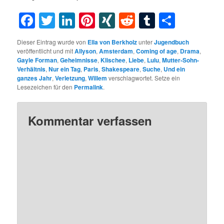
Facebook
Twitter
LinkedIn
Pinterest
XING
Reddit
Tumblr
Teilen
Dieser Eintrag wurde von
Ella von Berkholz
unter
Jugendbuch
veröffentlicht und mit
Allyson
,
Amsterdam
,
Coming of age
,
Drama
,
Gayle Forman
,
Geheimnisse
,
Klischee
,
Liebe
,
Lulu
,
Mutter-Sohn-
Verhältnis
,
Nur ein Tag
,
Paris
,
Shakespeare
,
Suche
,
Und ein
ganzes Jahr
,
Verletzung
,
Willem
verschlagwortet. Setze ein
Lesezeichen für den
Permalink
.
Kommentar verfassen