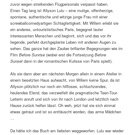
zuvor wegen streikenden Flugpersonals verpasst haben.
Einen Tag lang ist Allyson Lulu – eine mutige, offenherzige,
spontane, authentische und witzige junge Frau mit einer
screwballcomedyartigen Schlagfertigkeit. Mit Willem erlebt sie
ein anderes, untourististisches Paris, begegnet lauter
interessanten Menschen und beginnt, sich und das vor ihr
liegende, perfekt durchgeplante Leben mit anderen Augen zu
sehen. Das ganze hat den Zauber brillanter Begegnungen wie im
Film
Before Sunrise
(wobei erst die Fortsetzung
Before
Sunset
dann in der romantischen Kulisse von Paris spielt).
Als sie dann aber am nächsten Morgen allein in einem Atelier in
einem besetzten Haus aufwacht, von Willem keine Spur, da ist
Allyson plötzlich nur noch ein hilfloses, schluchzendes,
heulendes Elend, das verzweifelt die pragmatische Teen-Tour-
Leiterin anruft und sich von ihr nach London und letztlich nach
Hause zurück helfen lässt. Oh weh, jetzt hat sie sich einmal
etwas getraut und ist so enttäuscht worden, das arme Mädchen
…
Da hätte ich das Buch am liebsten weggeworfen. Lulu war wieder