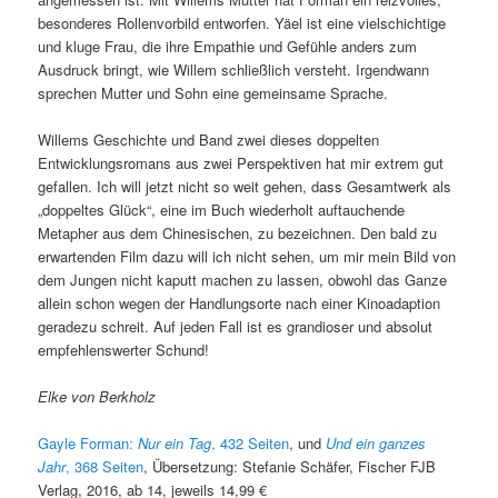
besonderes Rollenvorbild entworfen. Yäel ist eine vielschichtige
und kluge Frau, die ihre Empathie und Gefühle anders zum
Ausdruck bringt, wie Willem schließlich versteht. Irgendwann
sprechen Mutter und Sohn eine gemeinsame Sprache.
Willems Geschichte und Band zwei dieses doppelten
Entwicklungsromans aus zwei Perspektiven hat mir extrem gut
gefallen. Ich will jetzt nicht so weit gehen, dass Gesamtwerk als
„doppeltes Glück“, eine im Buch wiederholt auftauchende
Metapher aus dem Chinesischen, zu bezeichnen. Den bald zu
erwartenden Film dazu will ich nicht sehen, um mir mein Bild von
dem Jungen nicht kaputt machen zu lassen, obwohl das Ganze
allein schon wegen der Handlungsorte nach einer Kinoadaption
geradezu schreit. Auf jeden Fall ist es grandioser und absolut
empfehlenswerter Schund!
Elke von Berkholz
Gayle Forman:
Nur ein Tag
, 432 Seiten
, und
Und ein ganzes
Jahr
, 368 Seiten
, Übersetzung: Stefanie Schäfer, Fischer FJB
Verlag, 2016, ab 14, jeweils 14,99 €