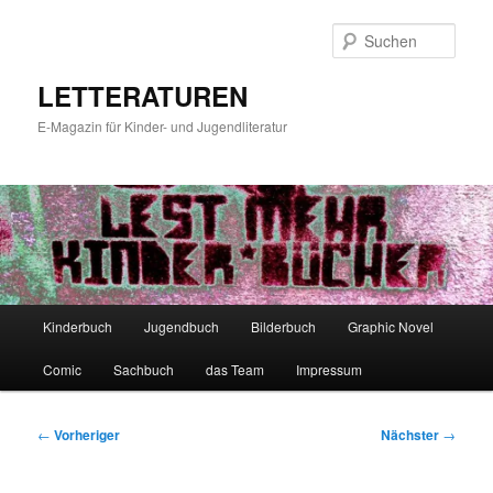
Zum
primären
Such
Inhalt
springen
LETTERATUREN
E-Magazin für Kinder- und Jugendliteratur
Hauptmenü
Kinderbuch
Jugendbuch
Bilderbuch
Graphic Novel
Comic
Sachbuch
das Team
Impressum
Beitragsnavigation
←
Vorheriger
Nächster
→