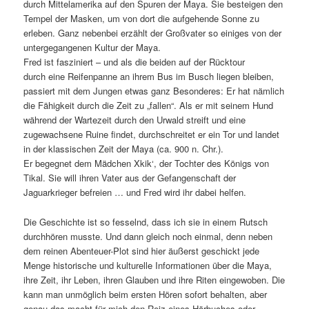
durch Mittelamerika auf den Spuren der Maya. Sie besteigen den
Tempel der Masken, um von dort die aufgehende Sonne zu
erleben. Ganz nebenbei erzählt der Großvater so einiges von der
untergegangenen Kultur der Maya.
Fred ist fasziniert – und als die beiden auf der Rücktour
durch eine Reifenpanne an ihrem Bus im Busch liegen bleiben,
passiert mit dem Jungen etwas ganz Besonderes: Er hat nämlich
die Fähigkeit durch die Zeit zu „fallen“. Als er mit seinem Hund
während der Wartezeit durch den Urwald streift und eine
zugewachsene Ruine findet, durchschreitet er ein Tor und landet
in der klassischen Zeit der Maya (ca. 900 n. Chr.).
Er begegnet dem Mädchen Xkik‘, der Tochter des Königs von
Tikal. Sie will ihren Vater aus der Gefangenschaft der
Jaguarkrieger befreien … und Fred wird ihr dabei helfen.
Die Geschichte ist so fesselnd, dass ich sie in einem Rutsch
durchhören musste. Und dann gleich noch einmal, denn neben
dem reinen Abenteuer-Plot sind hier äußerst geschickt jede
Menge historische und kulturelle Informationen über die Maya,
ihre Zeit, ihr Leben, ihren Glauben und ihre Riten eingewoben. Die
kann man unmöglich beim ersten Hören sofort behalten, aber
genau das macht für mich den Reiz eines Hörbuches oder