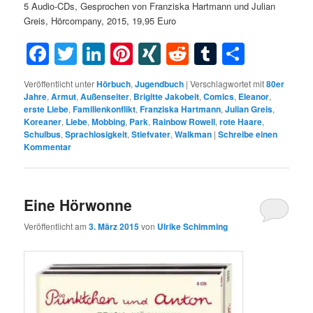
5 Audio-CDs,
Gesprochen von Franziska Hartmann und Julian
Greis, Hörcompany, 2015, 19,95 Euro
Facebook
Twitter
LinkedIn
Pinterest
XING
Reddit
Tumblr
Teilen
Veröffentlicht unter
Hörbuch
,
Jugendbuch
|
Verschlagwortet mit
80er
Jahre
,
Armut
,
Außenseiter
,
Brigitte Jakobeit
,
Comics
,
Eleanor
,
erste Liebe
,
Familienkonflikt
,
Franziska Hartmann
,
Julian Greis
,
Koreaner
,
Liebe
,
Mobbing
,
Park
,
Rainbow Rowell
,
rote Haare
,
Schulbus
,
Sprachlosigkeit
,
Stiefvater
,
Walkman
|
Schreibe einen
Kommentar
Eine Hörwonne
Veröffentlicht am
3. März 2015
von
Ulrike Schimming