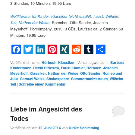
3 Stunden, 10 Minuten, 19,95 Euro
Weltliteratur für Kinder: Klassiker leicht erzählt: Faust, Wilhelm
Tell, Nathan der Weise
, Sprecher: Otto Sander, Joachim
Meyerhoff, Hörcompany, 2013, 3 CDs, Laufzeit ca. 2 Stunden 50
Minuten, 19,95 Euro
Facebook
Twitter
LinkedIn
Pinterest
XING
Reddit
Tumblr
Teilen
Veröffentlicht unter
Hörbuch
,
Klassiker
|
Verschlagwortet mit
Barbara
Kindermann
,
Devid Striesow
,
Faust
,
Hamlet
,
Hörbuch
,
Joachim
Meyerhoff
,
Klassiker
,
Nathan der Weise
,
Otto Sander
,
Romeo und
Julia
,
Samuel Weiss
,
Shakespeare
,
Sommernachtstraum
,
Wilhelm
Tell
|
Schreibe einen Kommentar
Liebe im Angesicht des
Todes
Veröffentlicht am
12. Juni 2014
von
Ulrike Schimming