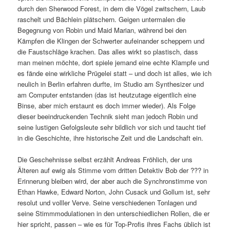
durch den Sherwood Forest, in dem die Vögel zwitschern, Laub
raschelt und Bächlein plätschern. Geigen untermalen die
Begegnung von Robin und Maid Marian, während bei den
Kämpfen die Klingen der Schwerter aufeinander scheppern und
die Faustschläge krachen. Das alles wirkt so plastisch, dass
man meinen möchte, dort spiele jemand eine echte Klampfe und
es fände eine wirkliche Prügelei statt – und doch ist alles, wie ich
neulich in Berlin erfahren durfte, im Studio am Synthesizer und
am Computer entstanden (das ist heutzutage eigentlich eine
Binse, aber mich erstaunt es doch immer wieder). Als Folge
dieser beeindruckenden Technik sieht man jedoch Robin und
seine lustigen Gefolgsleute sehr bildlich vor sich und taucht tief
in die Geschichte, ihre historische Zeit und die Landschaft ein.
Die Geschehnisse selbst erzählt Andreas Fröhlich, der uns
Älteren auf ewig als Stimme vom dritten Detektiv Bob der ??? in
Erinnerung bleiben wird, der aber auch die Synchronstimme von
Ethan Hawke, Edward Norton, John Cusack und Gollum ist, sehr
resolut und volller Verve. Seine verschiedenen Tonlagen und
seine Stimmmodulationen in den unterschiedlichen Rollen, die er
hier spricht, passen – wie es für Top-Profis ihres Fachs üblich ist