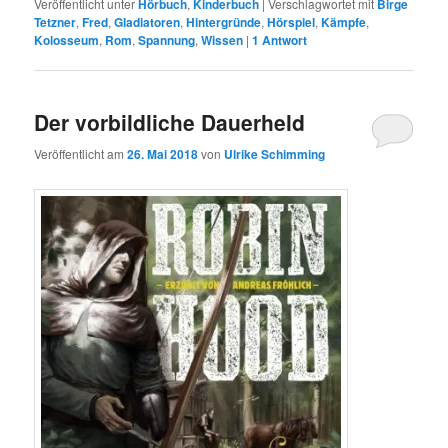
Veröffentlicht unter
Hörbuch
,
Kinderbuch
|
Verschlagwortet mit
Birge
Tetzner
,
Fred
,
Gladiatoren
,
Hintergründe
,
Hörspiel
,
Kämpfe
,
Kolosseum
,
Rom
,
Spannung
,
Wissen
|
1
Antwort
Der vorbildliche Dauerheld
Veröffentlicht am
26. Mai 2018
von
Ulrike Schimming