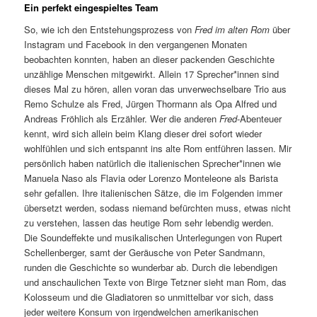
Ein perfekt eingespieltes Team
So, wie ich den Entstehungsprozess von
Fred im alten Rom
über
Instagram und Facebook in den vergangenen Monaten
beobachten konnten, haben an dieser packenden Geschichte
unzählige Menschen mitgewirkt. Allein 17 Sprecher*innen sind
dieses Mal zu hören, allen voran das unverwechselbare Trio aus
Remo Schulze als Fred, Jürgen Thormann als Opa Alfred und
Andreas Fröhlich als Erzähler. Wer die anderen
Fred
-Abenteuer
kennt, wird sich allein beim Klang dieser drei sofort wieder
wohlfühlen und sich entspannt ins alte Rom entführen lassen. Mir
persönlich haben natürlich die italienischen Sprecher*innen wie
Manuela Naso als Flavia oder Lorenzo Monteleone als Barista
sehr gefallen. Ihre italienischen Sätze, die im Folgenden immer
übersetzt werden, sodass niemand befürchten muss, etwas nicht
zu verstehen, lassen das heutige Rom sehr lebendig werden.
Die Soundeffekte und musikalischen Unterlegungen von Rupert
Schellenberger, samt der Geräusche von Peter Sandmann,
runden die Geschichte so wunderbar ab. Durch die lebendigen
und anschaulichen Texte von Birge Tetzner sieht man Rom, das
Kolosseum und die Gladiatoren so unmittelbar vor sich, dass
jeder weitere Konsum von irgendwelchen amerikanischen