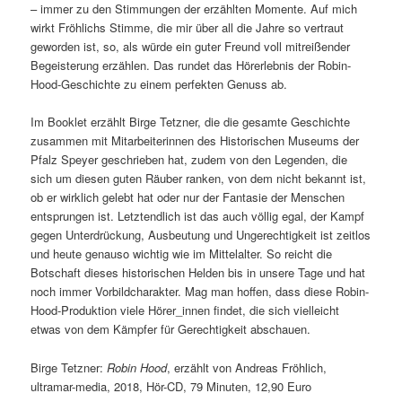
– immer zu den Stimmungen der erzählten Momente. Auf mich
wirkt Fröhlichs Stimme, die mir über all die Jahre so vertraut
geworden ist, so, als würde ein guter Freund voll mitreißender
Begeisterung erzählen. Das rundet das Hörerlebnis der Robin-
Hood-Geschichte zu einem perfekten Genuss ab.
Im Booklet erzählt Birge Tetzner, die die gesamte Geschichte
zusammen mit Mitarbeiterinnen des Historischen Museums der
Pfalz Speyer geschrieben hat, zudem von den Legenden, die
sich um diesen guten Räuber ranken, von dem nicht bekannt ist,
ob er wirklich gelebt hat oder nur der Fantasie der Menschen
entsprungen ist. Letztendlich ist das auch völlig egal, der Kampf
gegen Unterdrückung, Ausbeutung und Ungerechtigkeit ist zeitlos
und heute genauso wichtig wie im Mittelalter. So reicht die
Botschaft dieses historischen Helden bis in unsere Tage und hat
noch immer Vorbildcharakter. Mag man hoffen, dass diese Robin-
Hood-Produktion viele Hörer_innen findet, die sich vielleicht
etwas von dem Kämpfer für Gerechtigkeit abschauen.
Birge Tetzner:
Robin Hood
, erzählt von Andreas Fröhlich,
ultramar-media, 2018, Hör-CD, 79 Minuten, 12,90 Euro