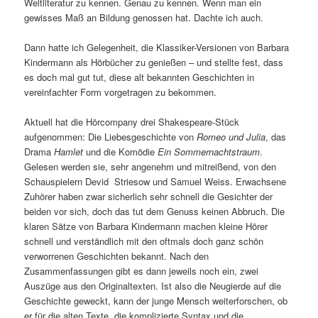
Weltliteratur zu kennen. Genau zu kennen. Wenn man ein
gewisses Maß an Bildung genossen hat. Dachte ich auch.
Dann hatte ich Gelegenheit, die Klassiker-Versionen von Barbara
Kindermann als Hörbücher zu genießen – und stellte fest, dass
es doch mal gut tut, diese alt bekannten Geschichten in
vereinfachter Form vorgetragen zu bekommen.
Aktuell hat die Hörcompany drei Shakespeare-Stück
aufgenommen: Die Liebesgeschichte von
Romeo und Julia
, das
Drama
Hamlet
und die Komödie
Ein Sommernachtstraum
.
Gelesen werden sie, sehr angenehm und mitreißend, von den
Schauspielern Devid Striesow und Samuel Weiss. Erwachsene
Zuhörer haben zwar sicherlich sehr schnell die Gesichter der
beiden vor sich, doch das tut dem Genuss keinen Abbruch. Die
klaren Sätze von Barbara Kindermann machen kleine Hörer
schnell und verständlich mit den oftmals doch ganz schön
verworrenen Geschichten bekannt. Nach den
Zusammenfassungen gibt es dann jeweils noch ein, zwei
Auszüge aus den Originaltexten. Ist also die Neugierde auf die
Geschichte geweckt, kann der junge Mensch weiterforschen, ob
er für die alten Texte, die komplizierte Syntax und die