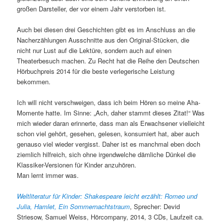
großen Darsteller, der vor einem Jahr verstorben ist.
Auch bei diesen drei Geschichten gibt es im Anschluss an die
Nacherzählungen Ausschnitte aus den Original-Stücken, die
nicht nur Lust auf die Lektüre, sondern auch auf einen
Theaterbesuch machen. Zu Recht hat die Reihe den Deutschen
Hörbuchpreis 2014 für die beste verlegerische Leistung
bekommen.
Ich will nicht verschweigen, dass ich beim Hören so meine Aha-
Momente hatte. Im Sinne: „Ach, daher stammt dieses Zitat!“ Was
mich wieder daran erinnerte, dass man als Erwachsener vielleicht
schon viel gehört, gesehen, gelesen, konsumiert hat, aber auch
genauso viel wieder vergisst. Daher ist es manchmal eben doch
ziemlich hilfreich, sich ohne irgendwelche dämliche Dünkel die
Klassiker-Versionen für Kinder anzuhören.
Man lernt immer was.
Weltliteratur für Kinder: Shakespeare leicht erzählt: Romeo und
Julia, Hamlet, Ein Sommernachtstraum
, Sprecher: Devid
Striesow, Samuel Weiss, Hörcompany, 2014, 3 CDs, Laufzeit ca.