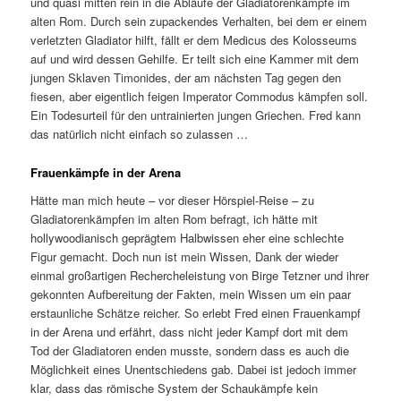
und quasi mitten rein in die Abläufe der Gladiatorenkämpfe im
alten Rom. Durch sein zupackendes Verhalten, bei dem er einem
verletzten Gladiator hilft, fällt er dem Medicus des Kolosseums
auf und wird dessen Gehilfe. Er teilt sich eine Kammer mit dem
jungen Sklaven Timonides, der am nächsten Tag gegen den
fiesen, aber eigentlich feigen Imperator Commodus kämpfen soll.
Ein Todesurteil für den untrainierten jungen Griechen. Fred kann
das natürlich nicht einfach so zulassen …
Frauenkämpfe in der Arena
Hätte man mich heute – vor dieser Hörspiel-Reise – zu
Gladiatorenkämpfen im alten Rom befragt, ich hätte mit
hollywoodianisch geprägtem Halbwissen eher eine schlechte
Figur gemacht. Doch nun ist mein Wissen, Dank der wieder
einmal großartigen Rechercheleistung von Birge Tetzner und ihrer
gekonnten Aufbereitung der Fakten, mein Wissen um ein paar
erstaunliche Schätze reicher. So erlebt Fred einen Frauenkampf
in der Arena und erfährt, dass nicht jeder Kampf dort mit dem
Tod der Gladiatoren enden musste, sondern dass es auch die
Möglichkeit eines Unentschiedens gab. Dabei ist jedoch immer
klar, dass das römische System der Schaukämpfe kein