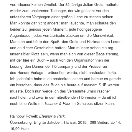
von Eleanor keinen Zweifel. Der 32-jährige Julian Greis mutierte
wieder zum unsicheren Teenager, der wie geflasht vor den
unfassbaren Vorgängen einer großen Liebe zu stehen schien.
Man konnte gar nicht anders: man lauschte, man schaute den
beiden zu, genoss jeden Moment, jede hochgezogene
Augenbraue, jedes verräterische Zucken um die Mundwinkel.
Man sah und hörte den Spaß, den Greis und Hartmann am Lesen
und an dieser Geschichte hatten. Man müsste schon ein arg
unsensibler Klotz sein, wenn man sich von dieser Begeisterung,
mit der hier ein Buch – auch von den Organisatorinnen der
Lesung, den Damen der Hörcompany und der Pressefrau
des Hanser Verlags – präsentiert wurde, nicht anstecken ließe.
Ich jedenfalls habe mich anstecken lassen und bereue es gerade
ein bisschen, dass das Buch bis heute auf meinem SUB warten
musste. Doch nun werde ich das Versäumte umso rascher
nachholen und zwar in der mitreißenden Hörversion – damit ich
noch eine Weile mit
Eleanor & Park
im Schulbus sitzen kann.
Rainbow Rowell:
Eleanor
&
Park.
Übersetzung: Brigitte Jakobeit, Hanser, 2015, 368 Seiten, ab 14,
16,90 Euro