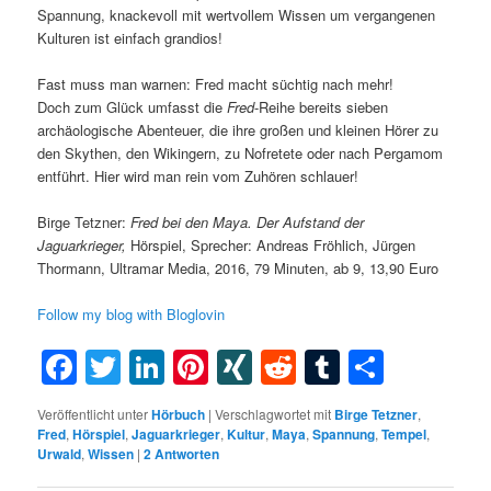
Spannung, knackevoll mit wertvollem Wissen um vergangenen
Kulturen ist einfach grandios!
Fast muss man warnen: Fred macht süchtig nach mehr!
Doch zum Glück umfasst die
Fred
-Reihe bereits sieben
archäologische Abenteuer, die ihre großen und kleinen Hörer zu
den Skythen, den Wikingern, zu Nofretete oder nach Pergamom
entführt. Hier wird man rein vom Zuhören schlauer!
Birge Tetzner:
Fred bei den Maya. Der Aufstand der
Jaguarkrieger,
Hörspiel, Sprecher: Andreas Fröhlich, Jürgen
Thormann, Ultramar Media, 2016, 79 Minuten, ab 9, 13,90 Euro
Follow my blog with Bloglovin
Facebook
Twitter
LinkedIn
Pinterest
XING
Reddit
Tumblr
Teilen
Veröffentlicht unter
Hörbuch
|
Verschlagwortet mit
Birge Tetzner
,
Fred
,
Hörspiel
,
Jaguarkrieger
,
Kultur
,
Maya
,
Spannung
,
Tempel
,
Urwald
,
Wissen
|
2
Antworten