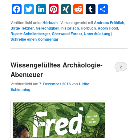
Facebook
Twitter
LinkedIn
Pinterest
XING
Reddit
Tumblr
Teilen
Veröffentlicht unter
Hörbuch
|
Verschlagwortet mit
Andreas Fröhlich
,
Birge Tetzner
,
Gerechtigkeit
,
historisch
,
Hörbuch
,
Robin Hood
,
Rupert Schellenberger
,
Sherwood Forest
,
Unterdrückung
|
Schreibe einen Kommentar
Wissengefülltes Archäologie-
2
Abenteuer
Veröffentlicht am
7. Dezember 2016
von
Ulrike
Schimming