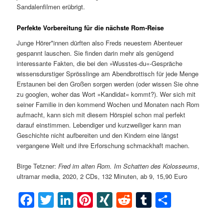
Sandalenfilmen erübrigt.
Perfekte Vorbereitung für die nächste Rom-Reise
Junge Hörer*innen dürften also Freds neuestem Abenteuer
gespannt lauschen. Sie finden darin mehr als genügend
interessante Fakten, die bei den »Wusstes-du«-Gespräche
wissensdurstiger Sprösslinge am Abendbrottisch für jede Menge
Erstaunen bei den Großen sorgen werden (oder wissen Sie ohne
zu googlen, woher das Wort »Kandidat« kommt?). Wer sich mit
seiner Familie in den kommend Wochen und Monaten nach Rom
aufmacht, kann sich mit diesem Hörspiel schon mal perfekt
darauf einstimmen. Lebendiger und kurzweiliger kann man
Geschichte nicht aufbereiten und den Kindern eine längst
vergangene Welt und ihre Erforschung schmackhaft machen.
Birge Tetzner:
Fred im alten Rom. Im Schatten des Kolosseums
,
ultramar media, 2020, 2 CDs, 132 Minuten, ab 9, 15,90 Euro
Facebook
Twitter
LinkedIn
Pinterest
XING
Reddit
Tumblr
Teilen