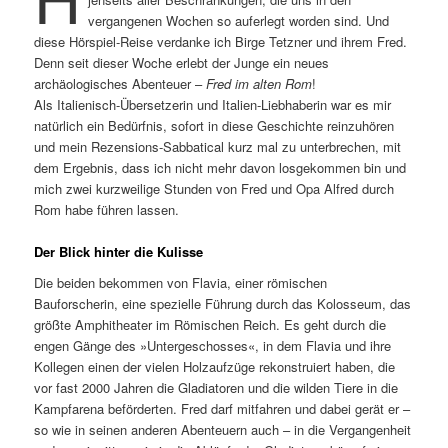
vergangenen Wochen so auferlegt worden sind. Und
diese Hörspiel-Reise verdanke ich Birge Tetzner und ihrem Fred.
Denn seit dieser Woche erlebt der Junge ein neues
archäologisches Abenteuer –
Fred im alten Rom
!
Als Italienisch-Übersetzerin und Italien-Liebhaberin war es mir
natürlich ein Bedürfnis, sofort in diese Geschichte reinzuhören
und mein Rezensions-Sabbatical kurz mal zu unterbrechen, mit
dem Ergebnis, dass ich nicht mehr davon losgekommen bin und
mich zwei kurzweilige Stunden von Fred und Opa Alfred durch
Rom habe führen lassen.
Der Blick hinter die Kulisse
Die beiden bekommen von Flavia, einer römischen
Bauforscherin, eine spezielle Führung durch das Kolosseum, das
größte Amphitheater im Römischen Reich. Es geht durch die
engen Gänge des »Untergeschosses«, in dem Flavia und ihre
Kollegen einen der vielen Holzaufzüge rekonstruiert haben, die
vor fast 2000 Jahren die Gladiatoren und die wilden Tiere in die
Kampfarena beförderten. Fred darf mitfahren und dabei gerät er –
so wie in seinen anderen Abenteuern auch – in die Vergangenheit