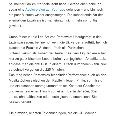
bei meiner Großmutter gelauscht habe. Gerade eben habe ich
sogar eine
Audioversion auf You-Tube
gefunden – und bin nach
ein paar Minuten wieder ausgestiegen. Die schnarrende Art des
ehemaligen Erzählers ist man einfach nicht mehr so richtig
gewöhnt.
Umso feiner ist die Les-Art von Pastewka: Unaufgeregt in den
Erzählpassagen, berlinernd, wenn die Dicke Berta auftritt, herrlich
blasiert als Fräulein Andacht, frech als Pünktchen,
hinterschleimig als Robert der Teufel. Kästners Figuren erwachen
hier zu ganz frischem Leben, befreit von jeglichem Akustikstaub,
so dass man die drei CDs in einem Rutsch durchhören kann. Viel
zu schnell vergehen die 225 Minuten.
Das mag neben Pastewkas fesselnder Performance auch an den
Musikstücken zwischen den Kapiteln liegen. Pfiffig, schmissig
und ein bisschen schräg umrahmen sie Kästners Geschichte
und vermitteln einen Hauch von einem Berlin der 20er, 30er
Jahre, ohne altbacken oder nostalgisch zu erscheinen. Sie
passen perfekt.
Die einzigen, leichten Textänderungen, die die CD-Macher