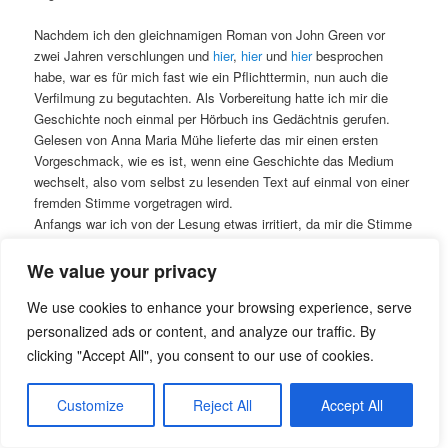
Nachdem ich den gleichnamigen Roman von John Green vor
zwei Jahren verschlungen und
hier
,
hier
und
hier
besprochen
habe, war es für mich fast wie ein Pflichttermin, nun auch die
Verfilmung zu begutachten. Als Vorbereitung hatte ich mir die
Geschichte noch einmal per Hörbuch ins Gedächtnis gerufen.
Gelesen von Anna Maria Mühe lieferte das mir einen ersten
Vorgeschmack, wie es ist, wenn eine Geschichte das Medium
wechselt, also vom selbst zu lesenden Text auf einmal von einer
fremden Stimme vorgetragen wird.
Anfangs war ich von der Lesung etwas irritiert, da mir die Stimme
von Anna Maria Mühe zu hoch und mädchenhaft vorkam. Doch
zur 16-jährigen Hazel passt das ziemlich gut, und so war ich zum
We value your privacy
Schluss mit diesem Hörbuch sehr glücklich.
We use cookies to enhance your browsing experience, serve
Mit dem Film ist es ähnlich, was die Gewöhnung angeht. Wie
personalized ads or content, and analyze our traffic. By
immer, wenn man nach einer Lektüre eigene Bilder von den
clicking "Accept All", you consent to our use of cookies.
Figuren, Settings und Szenen im Kopf hat, ist jede visuelle
Umsetzung erst einmal ein kleiner Schock. Da John Green über
Customize
Reject All
Accept All
die sozialen Netzwerke im vergangenen Jahr kontinuierlich von
den Filmaufnahmen gebloggt, getwittert, getumblert, gevbloggt