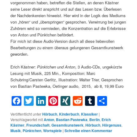
vorgenommen haben, betreffen die Stellen, an denen Kästner
seine Leser direkt anspricht und auf das Lesen bzw. Überlesen
der Nachdenkereien hinweist. Hier wird in der Logik des Mediums
von „hören“ und „überspringen“ gesprochen. Verwirrung bei jungen
Zuhörern wird so vermieden, die Konzentration auf die Erlebnisse
von Anton und Pünktchen befördert.
Für mich ist diese Audio-Version durch all diese liebevollen
Bearbeitungen zu einem überaus gelungenen Gesamtkunstwerk
geworden.
Erich Kästner:
Pünktchen
und
Anton
, 3 Audio-CDs, u
ngekürzte
Lesung mit Musik, 225 Min., Komposition: Marc
Schubring/Carsten Gerlitz, Illustration: Walter Trier, Gesprochen
von Bastian Pastewka, Oetinger audio, 2015, ab 8, 19,99 Euro
Facebook
Twitter
LinkedIn
Pinterest
XING
Reddit
Tumblr
Teilen
Veröffentlicht unter
Hörbuch
,
Kinderbuch
,
Klassiker
|
Verschlagwortet mit
Anton
,
Bastian Pastewka
,
Berlin
,
Erich
Kästner
,
Freundschaft
,
Gesamtkunstwerk
,
Hörbuch
,
Hörgenuss
,
Musik
,
Pünktchen
,
Wortspiele
|
Schreibe einen Kommentar