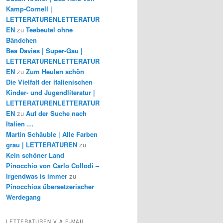
Kamp-Cornell |
LETTERATURENLETTERATUR
EN
zu
Teebeutel ohne
Bändchen
Bea Davies | Super-Gau |
LETTERATURENLETTERATUR
EN
zu
Zum Heulen schön
Die Vielfalt der italienischen
Kinder- und Jugendliteratur |
LETTERATURENLETTERATUR
EN
zu
Auf der Suche nach
Italien …
Martin Schäuble | Alle Farben
grau | LETTERATUREN
zu
Kein schöner Land
Pinocchio von Carlo Collodi –
Irgendwas is immer
zu
Pinocchios übersetzerischer
Werdegang
LETTERATUREN VIA E-MAIL