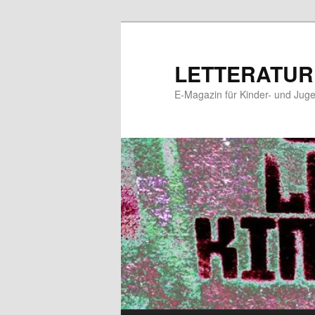
Zum
Zum
primären
sekundären
Inhalt
Inhalt
LETTERATUR
springen
springen
E-Magazin für Kinder- und Juge