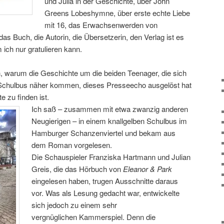
und Julia in der Geschichte, über John
Greens Lobeshymne, über erste echte Liebe
mit 16, das Erwachsenwerden von
s Buch, die Autorin, die Übersetzerin, den Verlag ist es
 ich nur gratulieren kann.
h, warum die Geschichte um die beiden Teenager, die sich
m Schulbus näher kommen, dieses Presseecho ausgelöst hat
te zu finden ist.
Ich saß – zusammen mit etwa zwanzig anderen
Neugierigen – in einem knallgelben Schulbus im
Hamburger Schanzenviertel und bekam aus
dem Roman vorgelesen.
Die Schauspieler Franziska Hartmann und Julian
Greis, die das Hörbuch von
Eleanor & Park
eingelesen haben, trugen Ausschnitte daraus
vor. Was als Lesung gedacht war, entwickelte
sich jedoch zu einem sehr
vergnüglichen Kammerspiel. Denn die