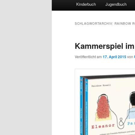
Hauptmenü
Kinderbuch
Jugendbuch
SCHLAGWORTARCHIV:
RAINBOW 
Kammerspiel im
Veröffentlicht am
17. April 2015
von