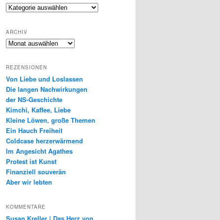
Genres
ARCHIV
Archiv
REZENSIONEN
Von Liebe und Loslassen
Die langen Nachwirkungen
der NS-Geschichte
Kimchi, Kaffee, Liebe
Kleine Löwen, große Themen
Ein Hauch Freiheit
Coldcase herzerwärmend
Im Angesicht Agathes
Protest ist Kunst
Finanziell souverän
Aber wir lebten
KOMMENTARE
Susan Kreller | Das Herz von