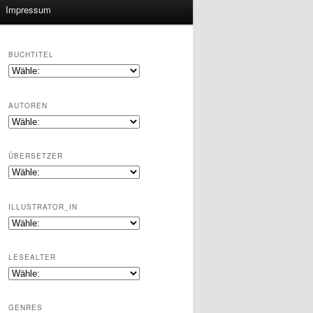
Impressum
BUCHTITEL
AUTOREN
ÜBERSETZER
ILLUSTRATOR_IN
LESEALTER
GENRES