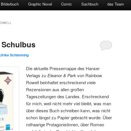
Bilderbuch
Graphic Novel
Comic
Sachbuch
das Team
ROWELL
 Schulbus
Ulrike Schimming
Die aktuelle Pressemappe des Hanser
Verlags zu
Eleanor & Park
von Rainbow
Rowell beinhaltet erschreckend viele
Rezensionen aus allen großen
Tageszeitungen des Landes. Erschreckend
für mich, weil nicht mehr viel bleibt, was man
über dieses Buch schreiben kann, was nicht
schon längst zu Papier gebracht wurde: Über
rothaarige Protagonistinnen, über Romeo