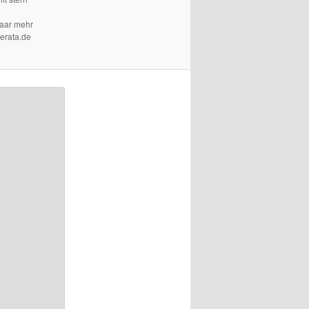
paar mehr
terata.de