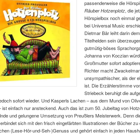
passenderweise die Hörsp
Räuber Hotzenplotz
, die je
Hörspielbox noch einmal 
bei Universal Music erschi
Dietmar Bär leiht darin de
Titelhelden sein überzeuge
gutmütig-böses Sprachorg
Johanna von Koczian würde
Großmutter sofort adoptiere
Richter macht Zwackelma
unsympathischer, als der 
ist. Die Erzählerstimme vo
Striebeck beruhigt die auf
edoch sofort wieder. Und Kasperls Lachen – aus dem Mund von Oliv
 ist einfach nur ansteckend. Auch das ist zum 50. Jubeltag von Hotz
elnde und gelungene Umsetzung von Preußlers Meisterwerk. Denn di
rbindet sich mit den frisch eingefärbten Illustrationen der Bücher zu
ichen (Lese-Hör-und-Seh-)Genuss und gehört einfach in jeden Hausha