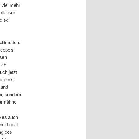
 viel mehr
ellenkur
rd so
roßmutters
Seppels
ösen
sich
uch jetzt
asperls
 und
er, sondern
aarmähne.
b es auch
emotional
ng des