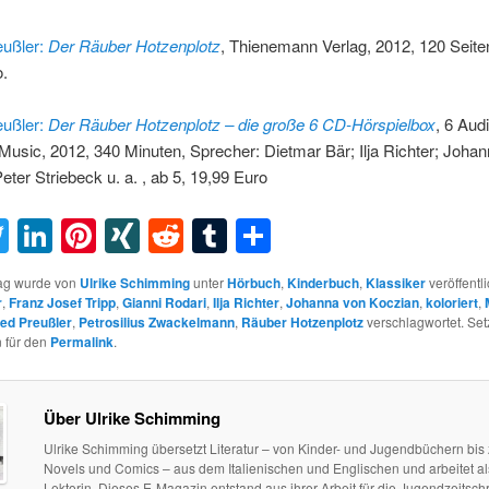
eußler:
Der Räuber Hotzenplotz
, Thienemann Verlag, 2012, 120 Seiten
o.
eußler:
Der Räuber Hotzenplotz – die große 6 CD-Hörspielbox
, 6 Aud
Music, 2012, 340 Minuten, Sprecher: Dietmar Bär; Ilja Richter; Joha
eter Striebeck u. a. , ab 5, 19,99 Euro
acebook
Twitter
LinkedIn
Pinterest
XING
Reddit
Tumblr
Teilen
rag wurde von
Ulrike Schimming
unter
Hörbuch
,
Kinderbuch
,
Klassiker
veröffentli
r
,
Franz Josef Tripp
,
Gianni Rodari
,
Ilja Richter
,
Johanna von Koczian
,
koloriert
,
ied Preußler
,
Petrosilius Zwackelmann
,
Räuber Hotzenplotz
verschlagwortet. Set
 für den
Permalink
.
Über Ulrike Schimming
Ulrike Schimming übersetzt Literatur – von Kinder- und Jugendbüchern bis
Novels und Comics – aus dem Italienischen und Englischen und arbeitet als
Lektorin. Dieses E-Magazin entstand aus ihrer Arbeit für die Jugendzeitschri