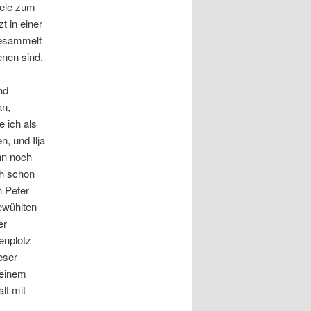
iele zum
tzt in einer
gesammelt
enen sind.
m
nd
an,
 ich als
n, und Ilja
nn noch
eh schon
n Peter
gewühlten
er
enplotz
eser
 einem
lt mit