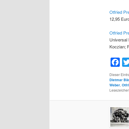
Otfried Pr
12,95 Eur
Otfried Pr
Universal 
Koczian; P
F
Dieser Eint
Dietmar Bä
Weber
,
Otfr
Lesezeichen