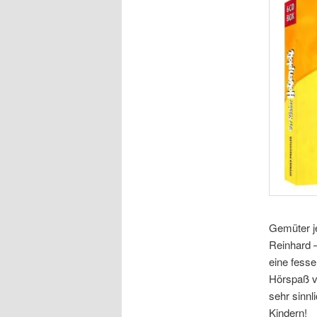
Gemüter j
Reinhard –
eine fess
Hörspaß ve
sehr sinnl
Kindern!