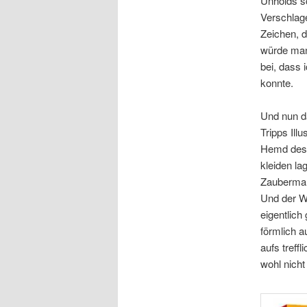
Unholds s
Verschlage
Zeichen, 
würde man 
bei, dass 
konnte.
Und nun da
Tripps Illu
Hemd des 
kleiden la
Zaubermant
Und der W
eigentlich
förmlich a
aufs tref
wohl nich