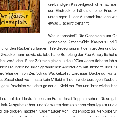
dreibändigen Kasperlgeschichte hat man
den Eindruck, er hätte sich einer Frischz
unterzogen. In der Automobilbranche wi
etwas „Facelift“ genannt.
Was ist passiert? Die Geschichte um G
gestohlene Kaffeemühle, Kasperls und 
ung, den Räuber zu fangen, ihre Begegnung mit dem großen und b
s Zwackelmann sowie die fabelhafte Befreiung der Fee Amaryllis hat 
icht verändert. Einer Zeitreise gleich in die 1970er Jahre fieberte ich a
iden Freunden bei ihren gefährlichen Abenteuern mit, kicherte über K
drehungen von Zeprodilius Wackelzahn, Eprolisius Dackelschwanz
ius Zaschelschwan, hatte kein Mitleid mit dem widerborstigen Zauber
 ganz fasziniert von dem goldenen Kleid der Fee und ihrer wilden H
st nur auf den Illustrationen von Franz Josef Tripp zu sehen. Diese ga
 Uralt-Ausgabe schon, und sie waren damals schon einprägsam und 
d: die großen, nackten Käsemauken von Hotzenplotz als Verkörperu