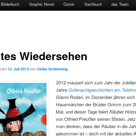
Bilderbuch
Graphic Novel
Comic
Sachbuch
das Team
tes Wiedersehen
ht am
12. Juli 2012
von
Ulrike Schimming
2012 mausert sich zum Jahr der Jubiläe
Jahre
Gutenachtgeschichten am Telefo
Gianni Rodari, im Dezember jähren sich 
Hausmärchen
der Brüder Grimm zum 2
Mal, und dieser Tage feiert
Räuber Hotze
von Otfried Preußler seinen 50sten. Jetz
man denken, dass der Räuber in die Jah
gekommen ist – doch mit der aktuellen A