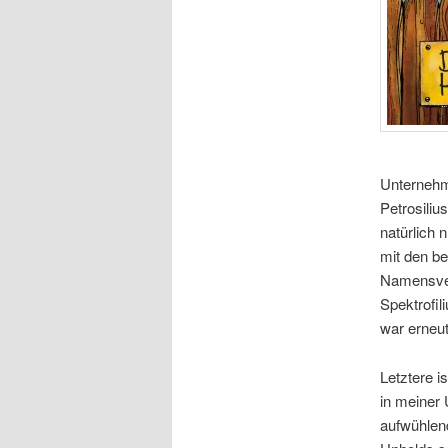
Unternehm
Petrosiliu
natürlich n
mit den be
Namensver
Spektrofil
war erneut
Letztere i
in meiner
aufwühlen