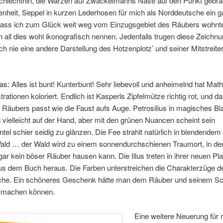
chlechthin, die Warzen auf Zwackelmanns Nase auf den Punkt gebra
nheit, Seppel in kurzen Lederhosen für mich als Norddeutsche ein g
dass ich zum Glück weit weg vom Einzugsgebiet des Räubers wohnt
all dies wohl ikonografisch nennen. Jedenfalls trugen diese Zeichn
ich nie eine andere Darstellung des Hotzenplotz’ und seiner Mitstreite
s: Alles ist bunt! Kunterbunt! Sehr liebevoll und anheimelnd hat Mat
strationen koloriert. Endlich ist Kasperls Zipfelmütze richtig rot, und d
Räubers passt wie die Faust aufs Auge. Petrosilius in magisches Bl
g vielleicht auf der Hand, aber mit den grünen Nuancen scheint sein
el schier seidig zu glänzen. Die Fee strahlt natürlich in blendendem
ald … der Wald wird zu einem sonnendurchschienen Traumort, in d
 gar kein böser Räuber hausen kann. Die Illus treten in ihrer neuen Plas
us dem Buch heraus. Die Farben unterstreichen die Charakterzüge d
fliche. Ein schöneres Geschenk hätte man dem Räuber und seinem S
t machen können.
Eine weitere Neuerung für 