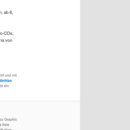
, ab 6,
io-CDs,
nna von
cht und mit
Mathias
ze ein
 zu Graphic
 freie
ft stern