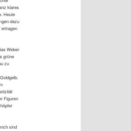
chte
anz klares
e. Heute
ungen dazu
r ertragen
hias Weber
as grüne
au zu
 Goldgelb.
em
tizität
er Figuren
chöpfer
mich sind