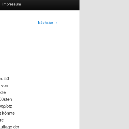
Impressum
Nächster
→
n: 50
n
von
die
00sten
nplotz
t könnte
re
uflage der