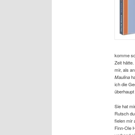
komme so 
Zeit hätte
mir, als a
Maulina
ha
ich die Ge
überhaupt g
Sie hat mi
Rutsch du
fielen mi
Finn-Ole H