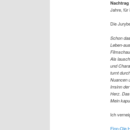
Nachtrag 
Jahre, für
Die Jurybe
Schon das 
Leben-aus
Filmschaus
Als lausc
und Charak
turnt durc
Nuancen un
Irrsinn de
Herz. Das 
Mein kaput
Ich vernei
Finn-Ole H