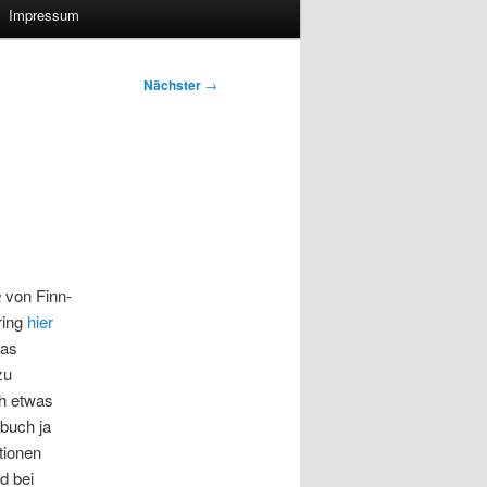
Impressum
Nächster
→
a
von Finn-
ring
hier
das
zu
ch etwas
rbuch ja
ationen
d bei