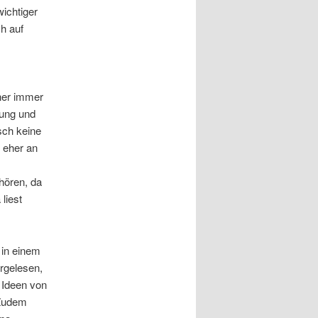
wichtiger
h auf
her immer
nung und
sch keine
 eher an
nhören, da
liest
 in einem
rgelesen,
 Ideen von
 Zudem