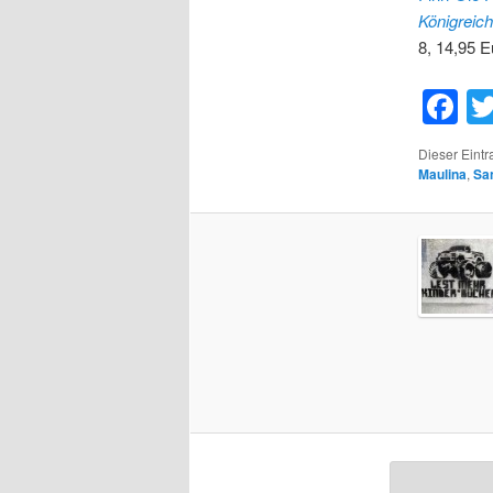
Königreich
8, 14,95 E
F
Dieser Eint
Maulina
,
San