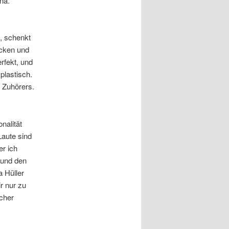
na.
, schenkt
ocken und
rfekt, und
plastisch.
 Zuhörers.
nalität
aute sind
er ich
 und den
a Hüller
r nur zu
cher