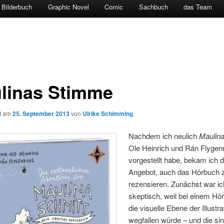
Bilderbuch
Graphic Novel
Comic
Sachbuch
das Team
linas Stimme
ht am
25. September 2013
von
Ulrike Schimming
Nachdem ich neulich
Maulin
Ole Heinrich und Rán Flygen
vorgestellt habe, bekam ich 
Angebot, auch das Hörbuch 
rezensieren. Zunächst war i
skeptisch, weil bei einem Hö
die visuelle Ebene der Illustr
wegfallen würde – und die sin