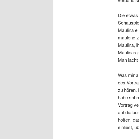
verband si
Die etwas
Schauspiel
Maulina ei
maulend zu
Maulina, i
Maulinas g
Man lacht 
Was mir an
des Vortr
zu hören. 
habe schon
Vortrag ve
auf die be
hoffen, d
einliest, 