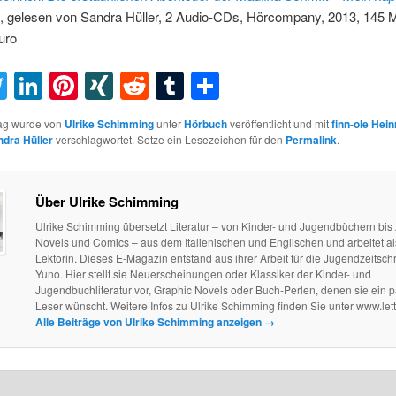
, gelesen von Sandra Hüller, 2 Audio-CDs, Hörcompany, 2013, 145 M
uro
acebook
Twitter
LinkedIn
Pinterest
XING
Reddit
Tumblr
Teilen
rag wurde von
Ulrike Schimming
unter
Hörbuch
veröffentlicht und mit
finn-ole Hein
dra Hüller
verschlagwortet. Setze ein Lesezeichen für den
Permalink
.
Über Ulrike Schimming
Ulrike Schimming übersetzt Literatur – von Kinder- und Jugendbüchern bis
Novels und Comics – aus dem Italienischen und Englischen und arbeitet als
Lektorin. Dieses E-Magazin entstand aus ihrer Arbeit für die Jugendzeitschri
Yuno. Hier stellt sie Neuerscheinungen oder Klassiker der Kinder- und
Jugendbuchliteratur vor, Graphic Novels oder Buch-Perlen, denen sie ein 
Leser wünscht. Weitere Infos zu Ulrike Schimming finden Sie unter www.let
Alle Beiträge von Ulrike Schimming anzeigen
→