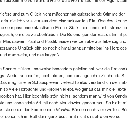
ch die Stimme von Sandra Hüller aufs Herrlichste mit der Figur Mauli
 tiefere und zum Glück nicht mädchenhaft quietschende Stimme der
erin, die ich vor allem aus dem eindrucksvollen Film
Requiem
kenne
ne sehr passende akustische Ebene. Sie ist cool und sanft, strunztr
gleich, ohne es zu übertreiben. Die Betonungen der Sätze stimmt pe
hr Mauldawien, Paul und Plastikhausen werden überaus lebendig und 
esamtes Unglück trifft so noch einmal ganz unmittelbar ins Herz des
und man weint, und das ist groß.
 Sandra Hüllers Leseweise besonders gefallen hat, war die Professio
ags. Weder schnaufen, noch atmen, noch unangenehm-zischende S-L
Das mag für eine Schauspielerin vielleicht selbstverständlich sein, ab
 so viele Hörbücher und -proben erlebt, wo genau das mir die Texte
rdorben hat. Hier jedenfalls stört nichts, sondern man wird von Sandr
ste und fesselndste Art mit nach Mauldawien genommen. So bleibt mi
ass sie neben den kommenden
Maulina
-Bänden noch viele weitere Bü
über denen ich im Bett dann ganz bestimmt nicht einschlafen werde.