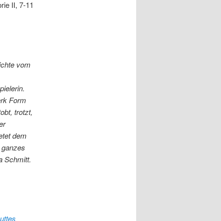
e II, 7-11
hichte vom
ielerin.
erk Form
t, trotzt,
er
ietet dem
r ganzes
a Schmitt.
uttes