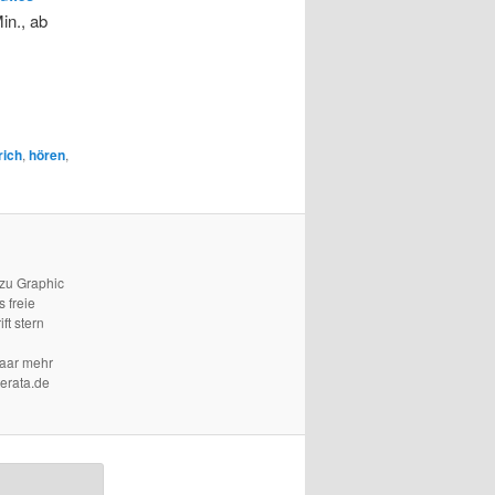
in., ab
rich
,
hören
,
 zu Graphic
 freie
ft stern
paar mehr
terata.de