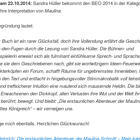
am 23.10.2014:
Sandra Hüller bekommt den BEO 2014 in der Kategori
 ihre Interpretation von
Maulina
.
gründung lautet:
Buch ist ein rarer Glücksfall, doch ihre Vollendung erfährt die Gesc
-den-Fugen durch die Lesung von Sandra Hüller. Die Bühnen- und
pielerin erweist sich als fulminant einfühlsame Sprech- und Sprachsp
he sie dem Geschriebenen nach, gibt sie wortwitzigem Ideen-Feuerw
terköpfen ein Forum, schafft Räume für ungebremstes Innenleben, tob
h den Text und entfacht in hingebungsvoller Stimmakrobatik voll feinst
d treffsicherer Intuition eine maulend sich mausernde Heldin. Die b
r Erwachsenen den Dickkopf, allen Verlusten ihre Wut und der Welt ih
berührt, bewegt. Und bleibt: „Die erstaunlichen Abenteuer der Maulin
tes Königreich“ – wir verneigen uns.
ge mich ebenfalls. Herzlichen Glückwunsch!
einrich:
Die erstaunlichen Abenteuer der Maulina Schmitt – Mein kap