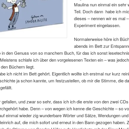
Maulina nun einmal ein sehr 
Teil. Doch dann habe ich mic
dieses – nennen wir es mal –
Experiment eingelassen.
Normalerweise höre ich Büc
abends im Bett zur Entspan
in den Genuss von so manchem Buch, für das ich sonst lesetechni
. Meistens schlafe ich über den vorgelesenen Texten ein – was jedoch
n den Büchern liegt.
be ich nicht im Bett gehört. Eigentlich wollte ich erstmal nur kurz rei
schichte ja schon kannte, um festzustellen, ob mir die Stimme, die da 
efällt.
r gefallen, und zwar so sehr, dass ich ich die erste von den zwei CDs
rchgehört habe. Denn – von wegen ich kenne die Geschichte – so vo
r auf einmal wieder zig wunderbare Wörter und Sätze, Wendungen und
einrich auf, die mich sofort und erneut in den Bann gezogen haben.