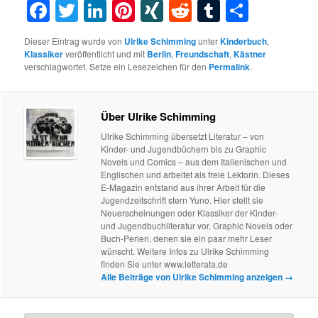
Facebook
Twitter
LinkedIn
Pinterest
XING
Reddit
Tumblr
Teilen
Dieser Eintrag wurde von
Ulrike Schimming
unter
Kinderbuch
,
Klassiker
veröffentlicht und mit
Berlin
,
Freundschaft
,
Kästner
verschlagwortet. Setze ein Lesezeichen für den
Permalink
.
Über Ulrike Schimming
Ulrike Schimming übersetzt Literatur – von
Kinder- und Jugendbüchern bis zu Graphic
Novels und Comics – aus dem Italienischen und
Englischen und arbeitet als freie Lektorin. Dieses
E-Magazin entstand aus ihrer Arbeit für die
Jugendzeitschrift stern Yuno. Hier stellt sie
Neuerscheinungen oder Klassiker der Kinder-
und Jugendbuchliteratur vor, Graphic Novels oder
Buch-Perlen, denen sie ein paar mehr Leser
wünscht. Weitere Infos zu Ulrike Schimming
finden Sie unter www.letterata.de
Alle Beiträge von Ulrike Schimming anzeigen
→