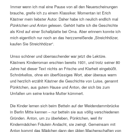
Immer wenn ich mal eine Pause von all den Neuerscheinungen
brauche, greife ich zu einem Klassiker. Momentan ist Erich
Kästner mein liebster Autor. Daher habe ich neulich endlich mal
Pünktchen und Anton
gelesen. Gehört hatte ich die Geschichte
als Kind auf einer Schallplatte bei Oma. Aber erinnern konnte ich
mich eigentlich nur noch an das herzzerreißende „Streichhölzer,
kaufen Sie Streichhölzer“.
Umso schöner und überraschender war jetzt die Lektüre.
Kästners Kinderroman erschien bereits 1931, und trotz seiner 80
Jahre hat dieser Text nichts an Frische und Klarheit eingebüßt.
Schnörkellos, ohne ein überflüssiges Wort, aber überaus warm
und herzlich erzählt Kästner die Geschichte von Luise, genannt
Pünktchen, aus gutem Hause und Anton, der sich bis zum
Umfallen um seine kranke Mutter kümmert.
Die Kinder lernen sich beim Betteln auf der Weidendammbrücke
in Berlin Mitte kennen – nur betteln sie aus völlig verschiedenen
Gründen. Anton, um zu überleben, Pünktchen, weil ihr
Kindermädchen Fräulein Andacht, sie zwingt. Gemeinsam mit
Anton kommt das Mädchen dann den üblen Machenschaften von