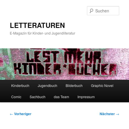
Zum
primären
Such
Inhalt
springen
LETTERATUREN
E-Magazin für Kinder- und Jugendliteratur
Hauptmenü
Kinderbuch
Jugendbuch
Bilderbuch
Graphic Novel
Comic
Sachbuch
das Team
Impressum
Beitragsnavigation
←
Vorheriger
Nächster
→