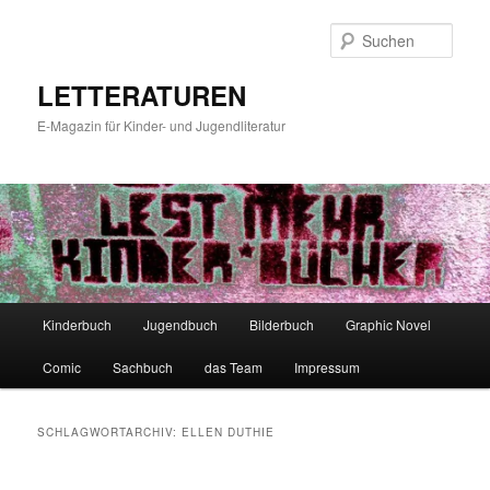
Zum
Zum
primären
sekundären
Such
Inhalt
Inhalt
springen
springen
LETTERATUREN
E-Magazin für Kinder- und Jugendliteratur
Hauptmenü
Kinderbuch
Jugendbuch
Bilderbuch
Graphic Novel
Comic
Sachbuch
das Team
Impressum
SCHLAGWORTARCHIV:
ELLEN DUTHIE