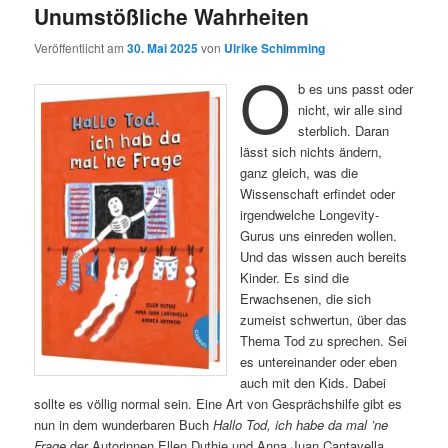
Unumstößliche Wahrheiten
Veröffentlicht am
30. Mai 2025
von
Ulrike Schimming
O
b es uns passt oder
nicht, wir alle sind
sterblich. Daran
lässt sich nichts ändern,
ganz gleich, was die
Wissenschaft erfindet oder
irgendwelche Longevity-
Gurus uns einreden wollen.
Und das wissen auch bereits
Kinder. Es sind die
Erwachsenen, die sich
zumeist schwertun, über das
Thema Tod zu sprechen. Sei
es untereinander oder eben
auch mit den Kids. Dabei
sollte es völlig normal sein. Eine Art von Gesprächshilfe gibt es
nun in dem wunderbaren Buch
Hallo Tod, ich habe da mal ’ne
Frage
der Autorinnen Ellen Duthie und Anna Juan Cantavella.