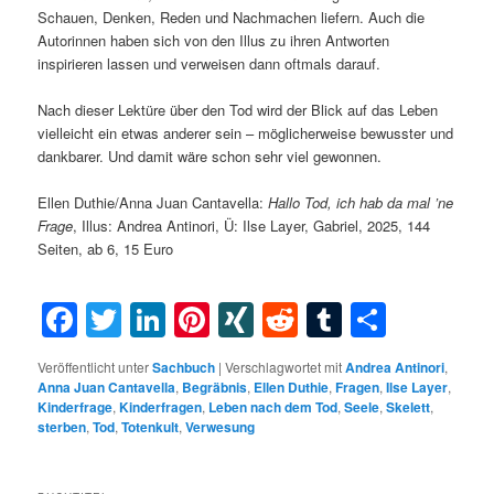
Schauen, Denken, Reden und Nachmachen liefern. Auch die
Autorinnen haben sich von den Illus zu ihren Antworten
inspirieren lassen und verweisen dann oftmals darauf.
Nach dieser Lektüre über den Tod wird der Blick auf das Leben
vielleicht ein etwas anderer sein – möglicherweise bewusster und
dankbarer. Und damit wäre schon sehr viel gewonnen.
Ellen Duthie/Anna Juan Cantavella:
Hallo Tod, ich hab da mal ’ne
Frage
, Illus: Andrea Antinori, Ü: Ilse Layer, Gabriel, 2025, 144
Seiten, ab 6, 15 Euro
Facebook
Twitter
LinkedIn
Pinterest
XING
Reddit
Tumblr
Teilen
Veröffentlicht unter
Sachbuch
|
Verschlagwortet mit
Andrea Antinori
,
Anna Juan Cantavella
,
Begräbnis
,
Ellen Duthie
,
Fragen
,
Ilse Layer
,
Kinderfrage
,
Kinderfragen
,
Leben nach dem Tod
,
Seele
,
Skelett
,
sterben
,
Tod
,
Totenkult
,
Verwesung