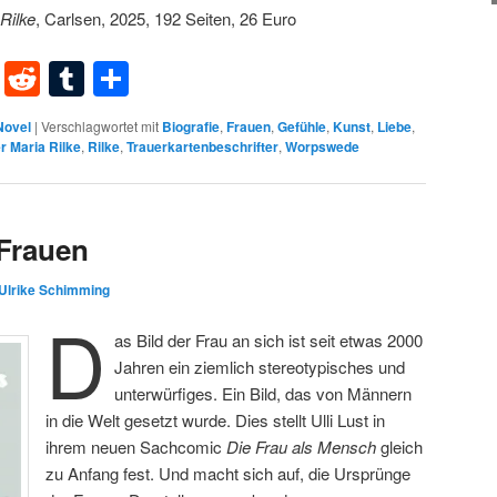
Rilke
, Carlsen, 2025, 192 Seiten, 26 Euro
dIn
terest
XING
Reddit
Tumblr
Teilen
Novel
|
Verschlagwortet mit
Biografie
,
Frauen
,
Gefühle
,
Kunst
,
Liebe
,
r Maria Rilke
,
Rilke
,
Trauerkartenbeschrifter
,
Worpswede
 Frauen
Ulrike Schimming
D
as Bild der Frau an sich ist seit etwas 2000
Jahren ein ziemlich stereotypisches und
unterwürfiges. Ein Bild, das von Männern
in die Welt gesetzt wurde. Dies stellt Ulli Lust in
ihrem neuen Sachcomic
Die Frau als Mensch
gleich
zu Anfang fest. Und macht sich auf, die Ursprünge