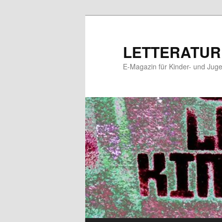
Zum
Zum
primären
sekundären
Inhalt
Inhalt
LETTERATUR
springen
springen
E-Magazin für Kinder- und Juge