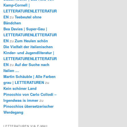
Kamp-Cornell |
LETTERATURENLETTERATUR
EN
zu
Teebeutel ohne
Bändchen
Bea Davies | Super-Gau |
LETTERATURENLETTERATUR
EN
zu
Zum Heulen schön
Die Vielfalt der italienischen
Kinder- und Jugendliteratur |
LETTERATURENLETTERATUR
EN
zu
Auf der Suche nach
Italien …
Martin Schäuble | Alle Farben
grau | LETTERATUREN
zu
Kein schöner Land
Pinocchio von Carlo Collodi –
Irgendwas is immer
zu
Pinocchios übersetzerischer
Werdegang
LETTERATUREN VIA E-MAIL