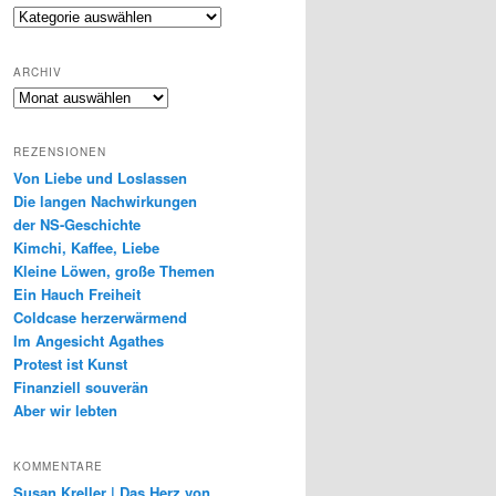
Genres
ARCHIV
Archiv
REZENSIONEN
Von Liebe und Loslassen
Die langen Nachwirkungen
der NS-Geschichte
Kimchi, Kaffee, Liebe
Kleine Löwen, große Themen
Ein Hauch Freiheit
Coldcase herzerwärmend
Im Angesicht Agathes
Protest ist Kunst
Finanziell souverän
Aber wir lebten
KOMMENTARE
Susan Kreller | Das Herz von