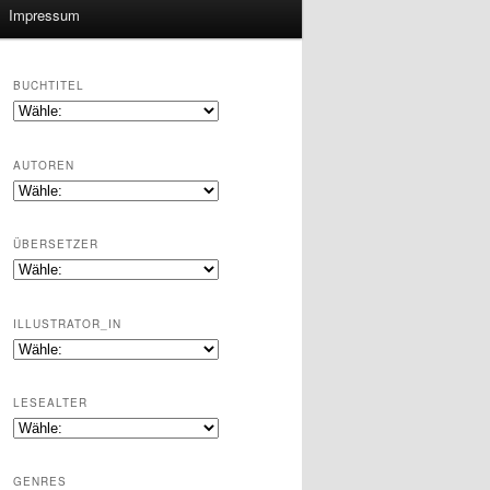
Impressum
BUCHTITEL
AUTOREN
ÜBERSETZER
ILLUSTRATOR_IN
LESEALTER
GENRES