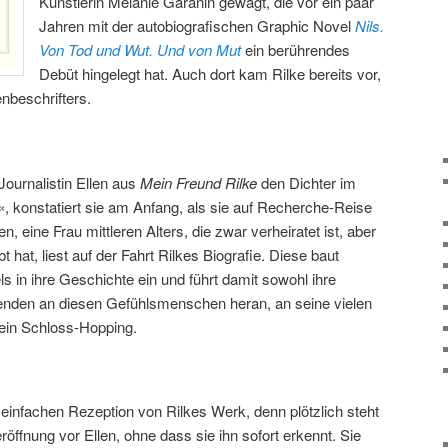
Künstlerin Melanie Garanin gewagt, die vor ein paar
Jahren mit der autobiografischen Graphic Novel
Nils.
Von Tod und Wut. Und von Mut
ein berührendes
Debüt hingelegt hat. Auch dort kam Rilke bereits vor,
enbeschrifters.
 Journalistin Ellen aus
Mein Freund Rilke
den Dichter im
o«, konstatiert sie am Anfang, als sie auf Recherche-Reise
, eine Frau mittleren Alters, die zwar verheiratet ist, aber
t hat, liest auf der Fahrt Rilkes Biografie. Diese baut
s in ihre Geschichte ein und führt damit sowohl ihre
senden an diesen Gefühlsmenschen heran, an seine vielen
sein Schloss-Hopping.
r einfachen Rezeption von Rilkes Werk, denn plötzlich steht
ffnung vor Ellen, ohne dass sie ihn sofort erkennt. Sie