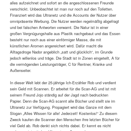
alles aufzeichnet und sofort an die angeschlossenen Freunde
verschickt. Unbeobachtet ist man nur noch auf den Toiletten.
Finanziert wird das Ultranetz und die Accounts der Nutzer über
omnipräsente Werbung. Die Nutzer werden regelmäßig abgefragt
und bei falschen Antworten verwarnt. Die Natur ist in einer
großen Vergnügungshalle aus Plastik nachgebaut und das Essen
besteht nur noch aus einer einförmiger Masse, die mit
künstlichen Aromen angereichert wird. Dafür macht die
Alltagsdroge Nador angeblich „satt und glücklich“, im Grunde
jedoch willenlos und träge. Die Stadt ist in Zonen eingeteilt, A für
die vermögenden Leistungsträger, C für Rentner, Kranke und
Außenseiter.
In dieser Welt lebt der 25-jährige Ich-Erzähler Rob und verdient
sein Geld mit Scannen. Er arbeitet für die Scan-AG und ist mit
seinem Freund Jojo ständig auf der Jagd nach bedruckten
Papier. Denn die Scan-AG scannt alle Bücher und stellt sie im
Ultranetz zur Verfügung. Propagiert wird das Ganze mit dem
Slogan „Alles Wissen für alle! Jederzeit! Kostenlos!“ Zu diesem
Zweck kaufen die Scanner den Menschen ihre letzten Bücher für
viel Geld ab. Rob denkt sich nichts dabei. Er kennt es nicht