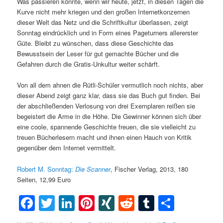
Was passieren könnte, wenn wir heute, jetzt, in diesen Tagen die
Kurve nicht mehr kriegen und den großen Internetkonzernen
dieser Welt das Netz und die Schriftkultur überlassen, zeigt
Sonntag eindrücklich und in Form eines Pageturners allererster
Güte. Bleibt zu wünschen, dass diese Geschichte das
Bewusstsein der Leser für gut gemachte Bücher und die
Gefahren durch die Gratis-Unkultur weiter schärft.
Von all dem ahnen die Rütli-Schüler vermutlich noch nichts, aber
dieser Abend zeigt ganz klar, dass sie das Buch gut finden. Bei
der abschließenden Verlosung von drei Exemplaren reißen sie
begeistert die Arme in die Höhe. Die Gewinner können sich über
eine coole, spannende Geschichte freuen, die sie vielleicht zu
treuen Bücherlesern macht und ihnen einen Hauch von Kritik
gegenüber dem Internet vermittelt.
Robert M. Sonntag:
Die Scanner
, Fischer Verlag, 2013, 180
Seiten, 12,99 Euro
Facebook
Twitter
LinkedIn
Pinterest
XING
Reddit
Tumblr
Teilen