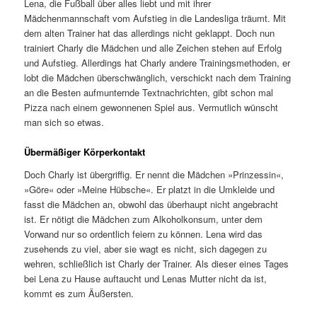
Lena, die Fußball über alles liebt und mit ihrer
Mädchenmannschaft vom Aufstieg in die Landesliga träumt. Mit
dem alten Trainer hat das allerdings nicht geklappt. Doch nun
trainiert Charly die Mädchen und alle Zeichen stehen auf Erfolg
und Aufstieg. Allerdings hat Charly andere Trainingsmethoden, er
lobt die Mädchen überschwänglich, verschickt nach dem Training
an die Besten aufmunternde Textnachrichten, gibt schon mal
Pizza nach einem gewonnenen Spiel aus. Vermutlich wünscht
man sich so etwas.
Übermäßiger Körperkontakt
Doch Charly ist übergriffig. Er nennt die Mädchen »Prinzessin«,
»Göre« oder »Meine Hübsche«. Er platzt in die Umkleide und
fasst die Mädchen an, obwohl das überhaupt nicht angebracht
ist. Er nötigt die Mädchen zum Alkoholkonsum, unter dem
Vorwand nur so ordentlich feiern zu können. Lena wird das
zusehends zu viel, aber sie wagt es nicht, sich dagegen zu
wehren, schließlich ist Charly der Trainer. Als dieser eines Tages
bei Lena zu Hause auftaucht und Lenas Mutter nicht da ist,
kommt es zum Äußersten.