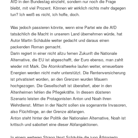
AfD in den Bundestag einzieht, sondern nur noch die Frage
bleibt, mit viel Prozent. Können wir wirklich nichts mehr dagegen
tun? Ich weiß es nicht, ich hoffe, doch.
Was jedoch passieren könnte, wenn eine Partei wie die AfD
tatsächlich die Macht in unserem Land übernehmen würde, hat
Autor Martin Schäuble weiter gedacht und daraus einen
packenden Roman gemacht.
Darin regiert in einer nicht allzu fernen Zukunft die Nationale
Alternative, die EU ist abgeschafft, der Euro ebenso, man zahlt
wieder mit Mark. Die Atomkraftwerke laufen weiter, erneuerbare
Energien werden nicht mehr unterstützt. Die Rentenversicherung
ist privatisiert worden, an den Grenzen wurden Mauern
hochgezogen. Die Gesellschaft ist überaltert, aber in den
Altenheimen fehlen die Pflegekräfte. In diesem düsteren
Szenario leisten die Protagonisten Anton und Noah ihren
Wehrdienst. Mitten in der Nacht sollen sie sogenannte Invasoren,
also Flüchtlinge, an der Grenze abfangen.
Anton steht hinter der Politik der Nationalen Alternative, Noah ist
kritisch und sabotiert eine dieser Abfangaktionen.
In einem weiteren Strang lässt Schäuble die jung Äthiopierin