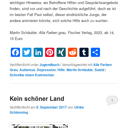
wichtigen Hinweise, wo Betroffene Hilfen und Gesprächsangebote
finden, sind vor und nach der Geschichte aufgeführt, doch es ist
im besten Fall Paul selbst, dieser eindrückliche Junge, der
andere animieren könnte, sich solche Hilfe auch zu suchen.
Martin Schäuble:
Alle Farben grau
, Fischer Verlag, 2023, ab 14,
15 Euro
Facebook
Twitter
LinkedIn
Pinterest
XING
Reddit
Tumblr
Teilen
Veröffentlicht unter
Jugendbuch
|
Verschlagwortet mit
Alle Farben
Grau
,
Autismus
,
Depression
,
Hilfe
,
Martin Schäuble
,
Suizid
|
Schreibe einen Kommentar
Kein schöner Land
1
Veröffentlicht am
9. September 2017
von
Ulrike
Schimming