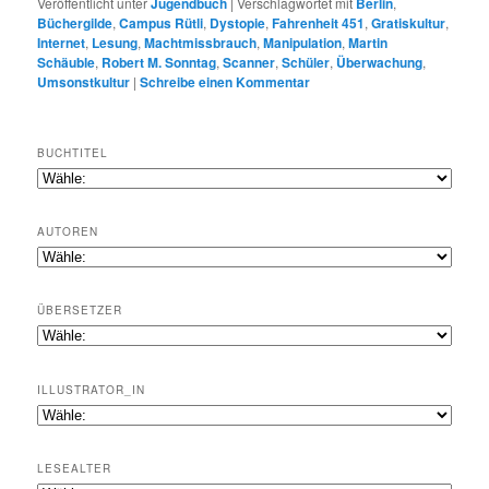
Veröffentlicht unter
Jugendbuch
|
Verschlagwortet mit
Berlin
,
Büchergilde
,
Campus Rütli
,
Dystopie
,
Fahrenheit 451
,
Gratiskultur
,
Internet
,
Lesung
,
Machtmissbrauch
,
Manipulation
,
Martin
Schäuble
,
Robert M. Sonntag
,
Scanner
,
Schüler
,
Überwachung
,
Umsonstkultur
|
Schreibe einen Kommentar
BUCHTITEL
AUTOREN
ÜBERSETZER
ILLUSTRATOR_IN
LESEALTER