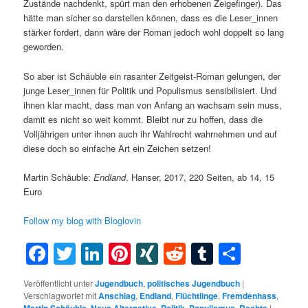
Zustände nachdenkt, spürt man den erhobenen Zeigefinger). Das
hätte man sicher so darstellen können, dass es die Leser_innen
stärker fordert, dann wäre der Roman jedoch wohl doppelt so lang
geworden.
So aber ist Schäuble ein rasanter Zeitgeist-Roman gelungen, der
junge Leser_innen für Politik und Populismus sensibilisiert. Und
ihnen klar macht, dass man von Anfang an wachsam sein muss,
damit es nicht so weit kommt. Bleibt nur zu hoffen, dass die
Volljährigen unter ihnen auch ihr Wahlrecht wahrnehmen und auf
diese doch so einfache Art ein Zeichen setzen!
Martin Schäuble:
Endland
, Hanser, 2017, 220 Seiten, ab 14, 15
Euro
Follow my blog with Bloglovin
Facebook
Twitter
LinkedIn
Pinterest
XING
Reddit
Tumblr
Teilen
Veröffentlicht unter
Jugendbuch
,
politisches Jugendbuch
|
Verschlagwortet mit
Anschlag
,
Endland
,
Flüchtlinge
,
Fremdenhass
,
Martin Schäuble
,
Neue Alternative
,
Politik
,
Populismus
,
Rechte
|