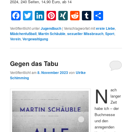
2024, 240 Seiten, 14,90 Euro, ab 14
Facebook
Twitter
LinkedIn
Pinterest
XING
Reddit
Tumblr
Teilen
Veröffentlicht unter
Jugendbuch
|
Verschlagwortet mit
erste Liebe
,
Mädchenfußball
,
Martin Schäuble
,
sexueller Missbrauch
,
Sport
,
Verein
,
Vergewaltigung
Gegen das Tabu
Veröffentlicht am
8. November 2023
von
Ulrike
Schimming
N
ach
langer
Zeit
habe ich – der
Buchmesse
und den
anregenden