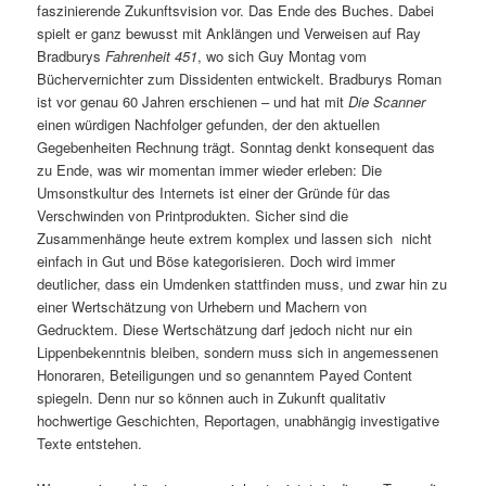
faszinierende Zukunftsvision vor. Das Ende des Buches. Dabei
spielt er ganz bewusst mit Anklängen und Verweisen auf Ray
Bradburys
Fahrenheit 451
, wo sich Guy Montag vom
Büchervernichter zum Dissidenten entwickelt. Bradburys Roman
ist vor genau 60 Jahren erschienen – und hat mit
Die Scanner
einen würdigen Nachfolger gefunden, der den aktuellen
Gegebenheiten Rechnung trägt. Sonntag denkt konsequent das
zu Ende, was wir momentan immer wieder erleben: Die
Umsonstkultur des Internets ist einer der Gründe für das
Verschwinden von Printprodukten. Sicher sind die
Zusammenhänge heute extrem komplex und lassen sich nicht
einfach in Gut und Böse kategorisieren. Doch wird immer
deutlicher, dass ein Umdenken stattfinden muss, und zwar hin zu
einer Wertschätzung von Urhebern und Machern von
Gedrucktem. Diese Wertschätzung darf jedoch nicht nur ein
Lippenbekenntnis bleiben, sondern muss sich in angemessenen
Honoraren, Beteiligungen und so genanntem Payed Content
spiegeln. Denn nur so können auch in Zukunft qualitativ
hochwertige Geschichten, Reportagen, unabhängig investigative
Texte entstehen.