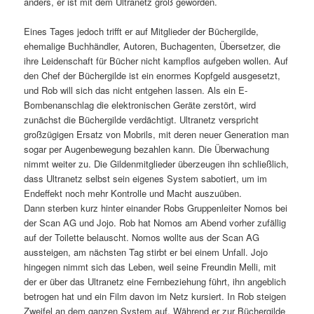
anders, er ist mit dem Ultranetz groß geworden.
Eines Tages jedoch trifft er auf Mitglieder der Büchergilde,
ehemalige Buchhändler, Autoren, Buchagenten, Übersetzer, die
ihre Leidenschaft für Bücher nicht kampflos aufgeben wollen. Auf
den Chef der Büchergilde ist ein enormes Kopfgeld ausgesetzt,
und Rob will sich das nicht entgehen lassen. Als ein E-
Bombenanschlag die elektronischen Geräte zerstört, wird
zunächst die Büchergilde verdächtigt. Ultranetz verspricht
großzügigen Ersatz von Mobrils, mit deren neuer Generation man
sogar per Augenbewegung bezahlen kann. Die Überwachung
nimmt weiter zu. Die Gildenmitglieder überzeugen ihn schließlich,
dass Ultranetz selbst sein eigenes System sabotiert, um im
Endeffekt noch mehr Kontrolle und Macht auszuüben.
Dann sterben kurz hinter einander Robs Gruppenleiter Nomos bei
der Scan AG und Jojo. Rob hat Nomos am Abend vorher zufällig
auf der Toilette belauscht. Nomos wollte aus der Scan AG
aussteigen, am nächsten Tag stirbt er bei einem Unfall. Jojo
hingegen nimmt sich das Leben, weil seine Freundin Melli, mit
der er über das Ultranetz eine Fernbeziehung führt, ihn angeblich
betrogen hat und ein Film davon im Netz kursiert. In Rob steigen
Zweifel an dem ganzen System auf. Während er zur Büchergilde