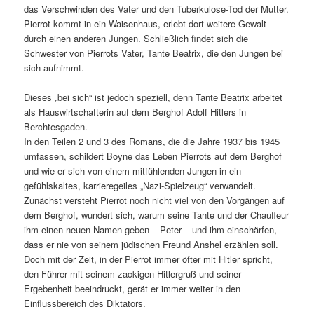
das Verschwinden des Vater und den Tuberkulose-Tod der Mutter.
Pierrot kommt in ein Waisenhaus, erlebt dort weitere Gewalt
durch einen anderen Jungen. Schließlich findet sich die
Schwester von Pierrots Vater, Tante Beatrix, die den Jungen bei
sich aufnimmt.
Dieses „bei sich“ ist jedoch speziell, denn Tante Beatrix arbeitet
als Hauswirtschafterin auf dem Berghof Adolf Hitlers in
Berchtesgaden.
In den Teilen 2 und 3 des Romans, die die Jahre 1937 bis 1945
umfassen, schildert Boyne das Leben Pierrots auf dem Berghof
und wie er sich von einem mitfühlenden Jungen in ein
gefühlskaltes, karrieregeiles „Nazi-Spielzeug“ verwandelt.
Zunächst versteht Pierrot noch nicht viel von den Vorgängen auf
dem Berghof, wundert sich, warum seine Tante und der Chauffeur
ihm einen neuen Namen geben – Peter – und ihm einschärfen,
dass er nie von seinem jüdischen Freund Anshel erzählen soll.
Doch mit der Zeit, in der Pierrot immer öfter mit Hitler spricht,
den Führer mit seinem zackigen Hitlergruß und seiner
Ergebenheit beeindruckt, gerät er immer weiter in den
Einflussbereich des Diktators.