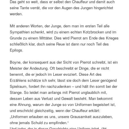
Das geht so weit, dass er selbst den Chauffeur und damit auch
seine Tante verrät, die vor den Augen des Jungen hingerichtet
werden.
Mit anderen Worten, der Junge, dem man im ersten Teil alle
Sympathien schenkt, wird zu einem echten Kotzbrocken und im
Grunde zu einem Mittäter. Dies wird Pierrot am Ende des Krieges
schließlich klar, doch seine Reue ist dann nur noch Teil des
Epilogs.
Boyne, der konsequent aus der Sicht von Pierrot schreibt, ist ein
Meister der Andeutung. Oft beschreibt er Dinge, die er nicht
benennt, die er jedoch im Leser evoziert. Diese Art des
Erzählens schätze ich sehr, lässt sie doch dem Leser genügend
Spielraum, fordert ihn nachzudenken – und hält ihn somit bei der
Stange. So leidet man anfangs mit Pierrot unglaublich mit,
dessen Leben aus Verlust und Gewalt besteht. Man bekommt
eine Ahnung, warum der Junge so von Uniformen begeistert ist,
und erschrickt gleichzeitig, wenn der Chauffeur erklärt:
„Uniformen erlauben es uns, unsere Grausamkeit auszuleben,
ohne jemals Schuld zu empfinden.“
Und jeder, der in dieser Geschichte eine Uniform trägt, übt