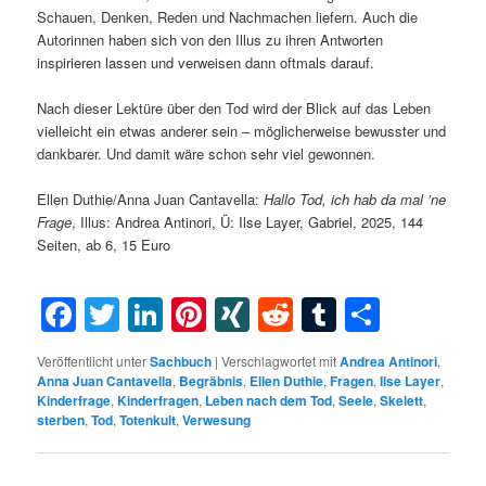
Schauen, Denken, Reden und Nachmachen liefern. Auch die
Autorinnen haben sich von den Illus zu ihren Antworten
inspirieren lassen und verweisen dann oftmals darauf.
Nach dieser Lektüre über den Tod wird der Blick auf das Leben
vielleicht ein etwas anderer sein – möglicherweise bewusster und
dankbarer. Und damit wäre schon sehr viel gewonnen.
Ellen Duthie/Anna Juan Cantavella:
Hallo Tod, ich hab da mal ’ne
Frage
, Illus: Andrea Antinori, Ü: Ilse Layer, Gabriel, 2025, 144
Seiten, ab 6, 15 Euro
Facebook
Twitter
LinkedIn
Pinterest
XING
Reddit
Tumblr
Teilen
Veröffentlicht unter
Sachbuch
|
Verschlagwortet mit
Andrea Antinori
,
Anna Juan Cantavella
,
Begräbnis
,
Ellen Duthie
,
Fragen
,
Ilse Layer
,
Kinderfrage
,
Kinderfragen
,
Leben nach dem Tod
,
Seele
,
Skelett
,
sterben
,
Tod
,
Totenkult
,
Verwesung