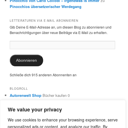
Pinocchio von Carlo Collodi – Irgendwas is immer
zu
Pinocchios übersetzerischer Werdegang
LETTERATUREN VIA E-MAIL ABONNIEREN
Gib Deine E-Mail-Adresse an, um diesen Blog zu abonnieren und
Benachrichtigungen über neue Beiträge via E-Mail zu erhalten.
E-
Mail-
Adresse:
Abonnieren
Schließe dich 915 anderen Abonnenten an
BLOGROLL
Autorenwelt Shop
Bücher kaufen 0
Autorin Ulrike Schimming
Publikationen von Ulrike Schimming
0
We value your privacy
Dr. Ulrike Schimming
Übersetzungen aus dem Italienischen
und Englischen 0
We use cookies to enhance your browsing experience, serve
personalized ads or content, and analyze our traffic. By