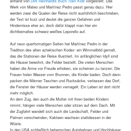
anhand von
Dirk Reinhardts Buch
Train Kids
vorgestellt. Das
Werk von Mateo und Martínez Pedro passt genau dazu. Hier
werden zwar die Qualen der Reise nicht ausführlich beschrieben,
der Text ist kurz und deutet die ganzen Gefahren und
Hindernisse eher an, doch dafür klappt man hier ein
dichtbemaltes schwarz-weißes Leporello auf.
Auf neun querformatigen Seiten hat Martínez Pedro in der
Tradition des alten aztekischen Kodex‘ ein Wimmelbild gemalt,
das die Stationen der Reise illustriert. Im anfänglichen Idyll sind
die Häuser bewohnt, die Felder bestellt. Die vielen Menschen
haben die Arme vor Freude erhoben, sie scheinen zu tanzen. Die
Frauen holen Wasser vom Brunnen, die Kinder baden. Doch dann
packen die Männer Taschen und Rucksäcke, verlassen das Dorf,
die Fenster der Häuser werden vernagelt. Ein Leben ist dort nicht
mehr möglich.
An dem Zug, den auch die Mutter mit ihren beiden Kindern
nimmt, hängen viele Menschen oder sitzen auf dem Dach. Mit
der Zugfahrt wandelt sich auch die Landschaft, Felder und
Palmen verschwinden, Kakteen wachsen stattdessen in der
Wüste.
In den USA schließlich beherrschen Autobahnen und Hochhäuser