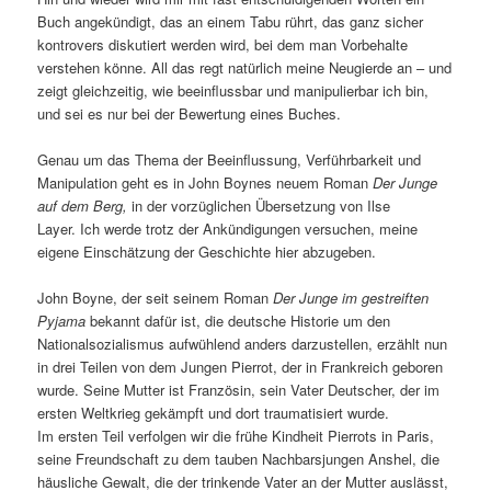
Buch angekündigt, das an einem Tabu rührt, das ganz sicher
kontrovers diskutiert werden wird, bei dem man Vorbehalte
verstehen könne. All das regt natürlich meine Neugierde an – und
zeigt gleichzeitig, wie beeinflussbar und manipulierbar ich bin,
und sei es nur bei der Bewertung eines Buches.
Genau um das Thema der Beeinflussung, Verführbarkeit und
Manipulation geht es in John Boynes neuem Roman
Der Junge
auf dem Berg,
in der vorzüglichen Übersetzung von Ilse
Layer. Ich werde trotz der Ankündigungen versuchen, meine
eigene Einschätzung der Geschichte hier abzugeben.
John Boyne, der seit seinem Roman
Der Junge im gestreiften
Pyjama
bekannt dafür ist, die deutsche Historie um den
Nationalsozialismus aufwühlend anders darzustellen, erzählt nun
in drei Teilen von dem Jungen Pierrot, der in Frankreich geboren
wurde. Seine Mutter ist Französin, sein Vater Deutscher, der im
ersten Weltkrieg gekämpft und dort traumatisiert wurde.
Im ersten Teil verfolgen wir die frühe Kindheit Pierrots in Paris,
seine Freundschaft zu dem tauben Nachbarsjungen Anshel, die
häusliche Gewalt, die der trinkende Vater an der Mutter auslässt,