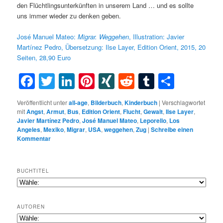
den Flüchtlingsunterkünften in unserem Land … und es sollte
uns immer wieder zu denken geben.
José Manuel Mateo:
Migrar. Weggehen
, Illustration: Javier
Martínez Pedro, Übersetzung: Ilse Layer, Edition Orient, 2015, 20
Seiten, 28,90 Euro
Facebook
Twitter
LinkedIn
Pinterest
XING
Reddit
Tumblr
Teilen
Veröffentlicht unter
all-age
,
Bilderbuch
,
Kinderbuch
|
Verschlagwortet
mit
Angst
,
Armut
,
Bus
,
Edition Orient
,
Flucht
,
Gewalt
,
Ilse Layer
,
Javier Martínez Pedro
,
José Manuel Mateo
,
Leporello
,
Los
Angeles
,
Mexiko
,
Migrar
,
USA
,
weggehen
,
Zug
|
Schreibe einen
Kommentar
BUCHTITEL
AUTOREN