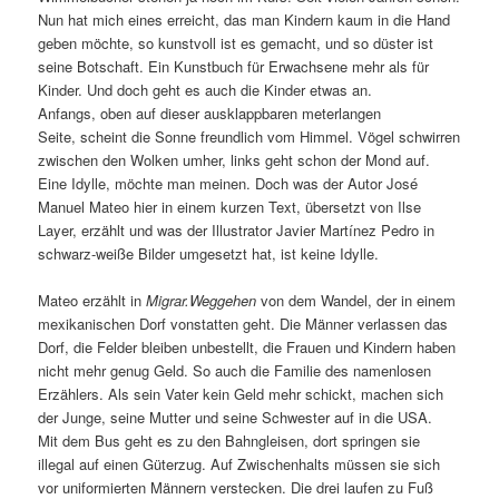
Nun hat mich eines erreicht, das man Kindern kaum in die Hand
geben möchte, so kunstvoll ist es gemacht, und so düster ist
seine Botschaft. Ein Kunstbuch für Erwachsene mehr als für
Kinder. Und doch geht es auch die Kinder etwas an.
Anfangs, oben auf dieser ausklappbaren meterlangen
Seite, scheint die Sonne freundlich vom Himmel. Vögel schwirren
zwischen den Wolken umher, links geht schon der Mond auf.
Eine Idylle, möchte man meinen. Doch was der Autor José
Manuel Mateo hier in einem kurzen Text, übersetzt von Ilse
Layer, erzählt und was der Illustrator Javier Martínez Pedro in
schwarz-weiße Bilder umgesetzt hat, ist keine Idylle.
Mateo erzählt in
Migrar.Weggehen
von dem Wandel, der in einem
mexikanischen Dorf vonstatten geht. Die Männer verlassen das
Dorf, die Felder bleiben unbestellt, die Frauen und Kindern haben
nicht mehr genug Geld. So auch die Familie des namenlosen
Erzählers. Als sein Vater kein Geld mehr schickt, machen sich
der Junge, seine Mutter und seine Schwester auf in die USA.
Mit dem Bus geht es zu den Bahngleisen, dort springen sie
illegal auf einen Güterzug. Auf Zwischenhalts müssen sie sich
vor uniformierten Männern verstecken. Die drei laufen zu Fuß