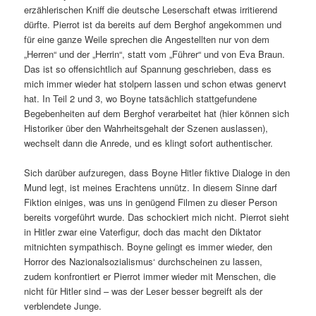
erzählerischen Kniff die deutsche Leserschaft etwas irritierend
dürfte. Pierrot ist da bereits auf dem Berghof angekommen und
für eine ganze Weile sprechen die Angestellten nur von dem
„Herren“ und der „Herrin“, statt vom „Führer“ und von Eva Braun.
Das ist so offensichtlich auf Spannung geschrieben, dass es
mich immer wieder hat stolpern lassen und schon etwas genervt
hat. In Teil 2 und 3, wo Boyne tatsächlich stattgefundene
Begebenheiten auf dem Berghof verarbeitet hat (hier können sich
Historiker über den Wahrheitsgehalt der Szenen auslassen),
wechselt dann die Anrede, und es klingt sofort authentischer.
Sich darüber aufzuregen, dass Boyne Hitler fiktive Dialoge in den
Mund legt, ist meines Erachtens unnütz. In diesem Sinne darf
Fiktion einiges, was uns in genügend Filmen zu dieser Person
bereits vorgeführt wurde. Das schockiert mich nicht. Pierrot sieht
in Hitler zwar eine Vaterfigur, doch das macht den Diktator
mitnichten sympathisch. Boyne gelingt es immer wieder, den
Horror des Nazionalsozialismus‘ durchscheinen zu lassen,
zudem konfrontiert er Pierrot immer wieder mit Menschen, die
nicht für Hitler sind – was der Leser besser begreift als der
verblendete Junge.