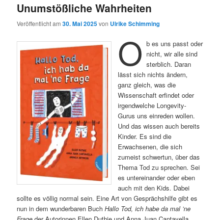
Unumstößliche Wahrheiten
Veröffentlicht am
30. Mai 2025
von
Ulrike Schimming
O
b es uns passt oder
nicht, wir alle sind
sterblich. Daran
lässt sich nichts ändern,
ganz gleich, was die
Wissenschaft erfindet oder
irgendwelche Longevity-
Gurus uns einreden wollen.
Und das wissen auch bereits
Kinder. Es sind die
Erwachsenen, die sich
zumeist schwertun, über das
Thema Tod zu sprechen. Sei
es untereinander oder eben
auch mit den Kids. Dabei
sollte es völlig normal sein. Eine Art von Gesprächshilfe gibt es
nun in dem wunderbaren Buch
Hallo Tod, ich habe da mal ’ne
Frage
der Autorinnen Ellen Duthie und Anna Juan Cantavella.