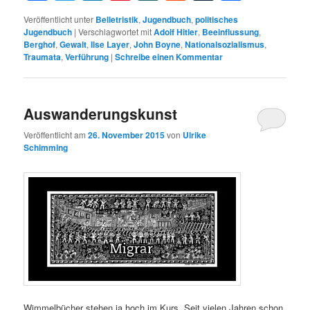
Veröffentlicht unter
Belletristik
,
Jugendbuch
,
politisches
Jugendbuch
|
Verschlagwortet mit
Adolf Hitler
,
Beeinflussung
,
Berghof
,
Gewalt
,
Ilse Layer
,
John Boyne
,
Nationalsozialismus
,
Traumata
,
Verführung
|
Schreibe einen Kommentar
Auswanderungskunst
Veröffentlicht am
26. November 2015
von
Ulrike
Schimming
Wimmelbücher stehen ja hoch im Kurs. Seit vielen Jahren schon.