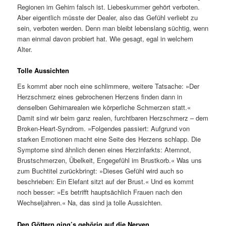
Regionen im Gehirn falsch ist. Liebeskummer gehört verboten.
Aber eigentlich müsste der Dealer, also das Gefühl verliebt zu
sein, verboten werden. Denn man bleibt lebenslang süchtig, wenn
man einmal davon probiert hat. Wie gesagt, egal in welchem
Alter.
Tolle Aussichten
Es kommt aber noch eine schlimmere, weitere Tatsache: »Der
Herzschmerz eines gebrochenen Herzens finden dann in
denselben Gehirnarealen wie körperliche Schmerzen statt.«
Damit sind wir beim ganz realen, furchtbaren Herzschmerz – dem
Broken-Heart-Syndrom. »Folgendes passiert: Aufgrund von
starken Emotionen macht eine Seite des Herzens schlapp. Die
Symptome sind ähnlich denen eines Herzinfarkts: Atemnot,
Brustschmerzen, Übelkeit, Engegefühl im Brustkorb.« Was uns
zum Buchtitel zurückbringt: »Dieses Gefühl wird auch so
beschrieben: Ein Elefant sitzt auf der Brust.« Und es kommt
noch besser: »Es betrifft hauptsächlich Frauen nach den
Wechseljahren.« Na, das sind ja tolle Aussichten.
Den Göttern ging’s gehörig auf die Nerven