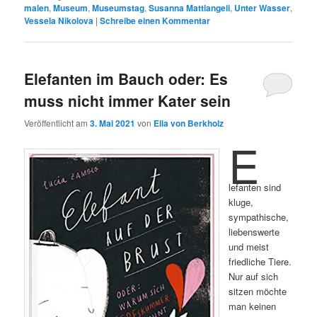
malen
,
Museum
,
Museumstag
,
Susanna Mattiangeli
,
Unter Wasser
,
Vessela Nikolova
|
Schreibe einen Kommentar
Elefanten im Bauch oder: Es
muss nicht immer Kater sein
Veröffentlicht am
3. Mai 2021
von
Ella von Berkholz
E
lefanten sind
kluge,
sympathische,
liebenswerte
und meist
friedliche Tiere.
Nur auf sich
sitzen möchte
man keinen