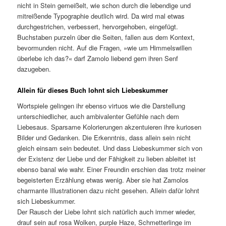
nicht in Stein gemeißelt, wie schon durch die lebendige und
mitreißende Typographie deutlich wird. Da wird mal etwas
durchgestrichen, verbessert, hervorgehoben, eingefügt.
Buchstaben purzeln über die Seiten, fallen aus dem Kontext,
bevormunden nicht. Auf die Fragen, »wie um Himmelswillen
überlebe ich das?« darf Zamolo liebend gern ihren Senf
dazugeben.
Allein für dieses Buch lohnt sich Liebeskummer
Wortspiele gelingen ihr ebenso virtuos wie die Darstellung
unterschiedlicher, auch ambivalenter Gefühle nach dem
Liebesaus. Sparsame Kolorierungen akzentuieren ihre kuriosen
Bilder und Gedanken. Die Erkenntnis, dass allein sein nicht
gleich einsam sein bedeutet. Und dass Liebeskummer sich von
der Existenz der Liebe und der Fähigkeit zu lieben ableitet ist
ebenso banal wie wahr. Einer Freundin erschien das trotz meiner
begeisterten Erzählung etwas wenig. Aber sie hat Zamolos
charmante Illustrationen dazu nicht gesehen. Allein dafür lohnt
sich Liebeskummer.
Der Rausch der Liebe lohnt sich natürlich auch immer wieder,
drauf sein auf rosa Wolken, purple Haze, Schmetterlinge im