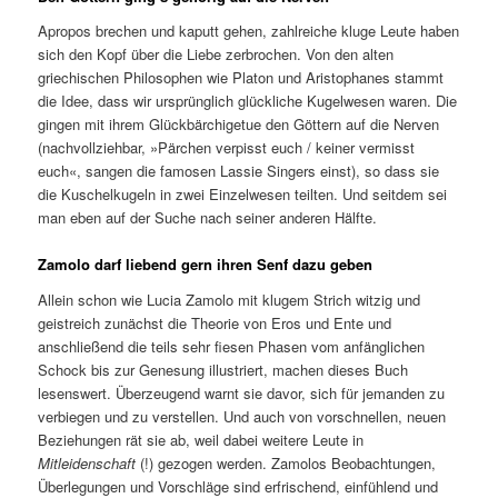
Apropos brechen und kaputt gehen, zahlreiche kluge Leute haben
sich den Kopf über die Liebe zerbrochen. Von den alten
griechischen Philosophen wie Platon und Aristophanes stammt
die Idee, dass wir ursprünglich glückliche Kugelwesen waren. Die
gingen mit ihrem Glückbärchigetue den Göttern auf die Nerven
(nachvollziehbar, »Pärchen verpisst euch / keiner vermisst
euch«, sangen die famosen Lassie Singers einst), so dass sie
die Kuschelkugeln in zwei Einzelwesen teilten. Und seitdem sei
man eben auf der Suche nach seiner anderen Hälfte.
Zamolo darf liebend gern ihren Senf dazu geben
Allein schon wie Lucia Zamolo mit klugem Strich witzig und
geistreich zunächst die Theorie von Eros und Ente und
anschließend die teils sehr fiesen Phasen vom anfänglichen
Schock bis zur Genesung illustriert, machen dieses Buch
lesenswert. Überzeugend warnt sie davor, sich für jemanden zu
verbiegen und zu verstellen. Und auch von vorschnellen, neuen
Beziehungen rät sie ab, weil dabei weitere Leute in
Mitleidenschaft
(!) gezogen werden. Zamolos Beobachtungen,
Überlegungen und Vorschläge sind erfrischend, einfühlend und