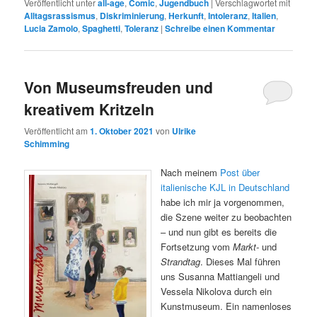
Veröffentlicht unter
all-age
,
Comic
,
Jugendbuch
|
Verschlagwortet mit
Alltagsrassismus
,
Diskriminierung
,
Herkunft
,
Intoleranz
,
Italien
,
Lucia Zamolo
,
Spaghetti
,
Toleranz
|
Schreibe einen Kommentar
Von Museumsfreuden und
kreativem Kritzeln
Veröffentlicht am
1. Oktober 2021
von
Ulrike
Schimming
Nach meinem
Post über
italienische KJL in Deutschland
habe ich mir ja vorgenommen,
die Szene weiter zu beobachten
– und nun gibt es bereits die
Fortsetzung vom
Markt-
und
Strandtag
. Dieses Mal führen
uns Susanna Mattiangeli und
Vessela Nikolova durch ein
Kunstmuseum. Ein namenloses