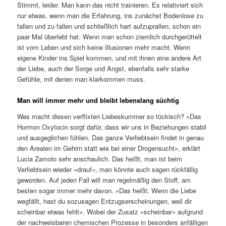
Stimmt, leider. Man kann das nicht trainieren. Es relativiert sich
nur etwas, wenn man die Erfahrung, ins zunächst Bodenlose zu
fallen und zu fallen und schließlich hart aufzuprallen, schon ein
paar Mal überlebt hat. Wenn man schon ziemlich durchgerüttelt
ist vom Leben und sich keine Illusionen mehr macht. Wenn
eigene Kinder ins Spiel kommen, und mit ihnen eine andere Art
der Liebe, auch der Sorge und Angst, ebenfalls sehr starke
Gefühle, mit denen man klarkommen muss.
Man will immer mehr und bleibt lebenslang süchtig
Was macht diesen verflixten Liebeskummer so tückisch? »Das
Hormon Oxytocin sorgt dafür, dass wir uns in Beziehungen stabil
und ausgeglichen fühlen. Das ganze Verliebtsein findet in genau
den Arealen im Gehirn statt wie bei einer Drogensucht«, erklärt
Lucia Zamolo sehr anschaulich. Das heißt, man ist beim
Verliebtsein wieder »drauf«, man könnte auch sagen rückfällig
geworden. Auf jeden Fall will man regelmäßig den Stoff, am
besten sogar immer mehr davon. »Das heißt: Wenn die Liebe
wegfällt, hast du sozusagen Entzugserscheinungen, weil dir
scheinbar etwas fehlt«. Wobei der Zusatz »scheinbar« aufgrund
der nachweisbaren chemischen Prozesse in besonders anfälligen