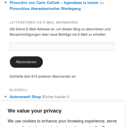
Pinocchio von Carlo Collodi – Irgendwas is immer
zu
Pinocchios übersetzerischer Werdegang
LETTERATUREN VIA E-MAIL ABONNIEREN
Gib Deine E-Mail-Adresse an, um diesen Blog zu abonnieren und
Benachrichtigungen über neue Beiträge via E-Mail zu erhalten.
E-
Mail-
Adresse:
Abonnieren
Schließe dich 915 anderen Abonnenten an
BLOGROLL
Autorenwelt Shop
Bücher kaufen 0
Autorin Ulrike Schimming
Publikationen von Ulrike Schimming
0
We value your privacy
Dr. Ulrike Schimming
Übersetzungen aus dem Italienischen
und Englischen 0
We use cookies to enhance your browsing experience, serve