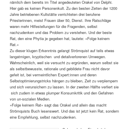
nämlich dem bereits im Titel angedeuteten Orakel von Delphi.
Hier gab es keinen Personenkult. Zu den besten Zeiten der 1200
Jahre betriebenen Kultstätte verrichteten drei berufene
Priesterinnen, meist Frauen über 50, Dienst. Ihre Ratschläge
waren mehr Hilfestellungen für die Fragenden, selbst
nachzudenken und das Problem zu verstehen. Und der beste
Rat, den eine Phytia je gegeben hat, lautete: »Folge keinem
Rat.«
Zu dieser klugen Erkenntnis gelangt Strömquist auf teils etwas
langatmigen, kryptischen und detailverlorenen Umwegen.
Wahrscheinlich, weil sie versucht zu ergründen, warum selbst sie
als selbstbewusste, rationale und gebildete Frau nicht davor
gefeit ist, bei vermeintlichen Expert:innen und deren
Selbstoptimierungstricks hängen zu bleiben, Zeit zu verplempern
und sich verunsichern zu lassen. In der zweiten Hälfte verliert sie
sich zudem in etwas plumper Konsumkritik und den Gefahren
von un-sozialen Medien.
»Folge keinem Rat« sagt das Orakel und allein das macht
Strömquists Buch lesenswert. Und das ist jetzt kein Rat, sondern
eine Empfehlung, selbst nachzudenken.