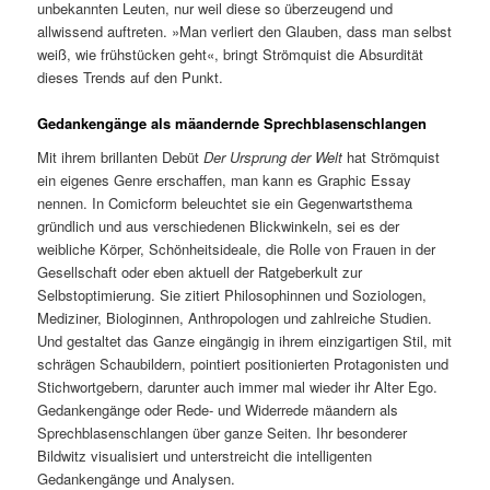
unbekannten Leuten, nur weil diese so überzeugend und
allwissend auftreten. »Man verliert den Glauben, dass man selbst
weiß, wie frühstücken geht«, bringt Strömquist die Absurdität
dieses Trends auf den Punkt.
Gedankengänge als mäandernde Sprechblasenschlangen
Mit ihrem brillanten Debüt
Der Ursprung der Welt
hat Strömquist
ein eigenes Genre erschaffen, man kann es Graphic Essay
nennen. In Comicform beleuchtet sie ein Gegenwartsthema
gründlich und aus verschiedenen Blickwinkeln, sei es der
weibliche Körper, Schönheitsideale, die Rolle von Frauen in der
Gesellschaft oder eben aktuell der Ratgeberkult zur
Selbstoptimierung. Sie zitiert Philosophinnen und Soziologen,
Mediziner, Biologinnen, Anthropologen und zahlreiche Studien.
Und gestaltet das Ganze eingängig in ihrem einzigartigen Stil, mit
schrägen Schaubildern, pointiert positionierten Protagonisten und
Stichwortgebern, darunter auch immer mal wieder ihr Alter Ego.
Gedankengänge oder Rede- und Widerrede mäandern als
Sprechblasenschlangen über ganze Seiten. Ihr besonderer
Bildwitz visualisiert und unterstreicht die intelligenten
Gedankengänge und Analysen.