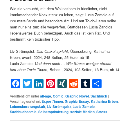
Wie sie versucht, mit dem Wollnashorn in friedlicher, nicht
krankmachender Koexistenz zu leben, zeigt Lucia Zamolo auf
ihre mitreißende und besondere Art. Und mit To-do-Listen sollte
man nur eins tun: alle wegwerfen. Stattdessen Lucia Zanolos
liebenswertes Buch beherzigen. Auch das ist kein Rat. Und
bestimmt kein toxischer Tipp.
Liv Strömquist:
Das Orakel spricht
, Übersetzung: Katharina
Erben, avant, 2024, 248 Seiten, 25 Euro, ab 15
Lucia Zamolo:
Und dann noch … Wie Stress weniger stresst –
fast ohne Toxic Tipps!
, Bohem, 2024, 108 Seiten, 18 Euro, ab 14
Facebook
Twitter
LinkedIn
Pinterest
XING
Reddit
Tumblr
Teilen
Veröffentlicht unter
all-age
,
Comic
,
Graphic Novel
,
Sachbuch
|
Verschlagwortet mit
Expert*innen
,
Graphic Essay
,
Katharina Erben
,
Lebensberatungskult
,
Liv Strömquist
,
Lucia Zamolo
,
Sachbuchcomic
,
Selbstoptimierung
,
soziale Medien
,
Stress