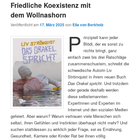
Friedliche Koexistenz mit
dem Wollnashorn
Veröffentlicht am
17. März 2025
von
Ella von Berkholz
P
rinzipiell kann jeder
Blödi, der es sonst zu
nichts bringt, ganz
einfach zwei bis drei Ratschläge
zusammenschustern, schreibt die
schwedische Autorin Liv
Strömquist in ihrem neuen Buch
Das Orakel spricht
. Und trotzdem
oder gerade deshalb werden
diese selbsternannten
Expertinnen und Experten im
Internet und den sozialen Medien
gefeiert. Aber warum? Warum vertrauen viele Menschen sich
selbst, ihren Gefühlen und Instinkten überhaupt nicht mehr? Und
suchen stattdessen zu wirklich jeder Frage, sei es Ernährung,
Gesundheit, Karriere oder Kinder Rat bei ihnen völlig