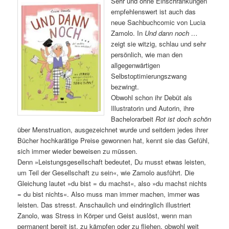
Sehr und ohne Einschränkungen
empfehlenswert ist auch das
neue Sachbuchcomic von Lucia
Zamolo. In
Und dann noch …
zeigt sie witzig, schlau und sehr
persönlich, wie man den
allgegenwärtigen
Selbstoptimierungszwang
bezwingt.
Obwohl schon ihr Debüt als
Illustratorin und Autorin, ihre
Bachelorarbeit
Rot ist doch schön
über Menstruation, ausgezeichnet wurde und seitdem jedes ihrer
Bücher hochkarätige Preise gewonnen hat, kennt sie das Gefühl,
sich immer wieder beweisen zu müssen.
Denn »Leistungsgesellschaft bedeutet, Du musst etwas leisten,
um Teil der Gesellschaft zu sein«, wie Zamolo ausführt. Die
Gleichung lautet »du bist = du machst«, also »du machst nichts
= du bist nichts«. Also muss man immer machen, immer was
leisten. Das stresst. Anschaulich und eindringlich illustriert
Zanolo, was Stress in Körper und Geist auslöst, wenn man
permanent bereit ist, zu kämpfen oder zu fliehen, obwohl weit