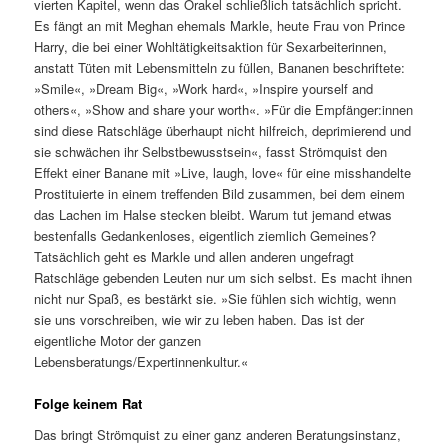
vierten Kapitel, wenn das Orakel schließlich tatsächlich spricht.
Es fängt an mit Meghan ehemals Markle, heute Frau von Prince
Harry, die bei einer Wohltätigkeitsaktion für Sexarbeiterinnen,
anstatt Tüten mit Lebensmitteln zu füllen, Bananen beschriftete:
»Smile«, »Dream Big«, »Work hard«, »Inspire yourself and
others«, »Show and share your worth«. »Für die Empfänger:innen
sind diese Ratschläge überhaupt nicht hilfreich, deprimierend und
sie schwächen ihr Selbstbewusstsein«, fasst Strömquist den
Effekt einer Banane mit »Live, laugh, love« für eine misshandelte
Prostituierte in einem treffenden Bild zusammen, bei dem einem
das Lachen im Halse stecken bleibt. Warum tut jemand etwas
bestenfalls Gedankenloses, eigentlich ziemlich Gemeines?
Tatsächlich geht es Markle und allen anderen ungefragt
Ratschläge gebenden Leuten nur um sich selbst. Es macht ihnen
nicht nur Spaß, es bestärkt sie. »Sie fühlen sich wichtig, wenn
sie uns vorschreiben, wie wir zu leben haben. Das ist der
eigentliche Motor der ganzen
Lebensberatungs/Expertinnenkultur.«
Folge keinem Rat
Das bringt Strömquist zu einer ganz anderen Beratungsinstanz,