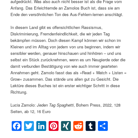
aufgedrückt. Was also auch nicht besser ist als die Frage vom
Anfang. Das Erleichternde an Zamolos Buch ist, dass sie am
Ende den versöhnlichen Ton des Aus-Fehlern-lernen anschlägt.
In diesem Land gibt es offensichtlichen Rassismus,
Diskriminierung, Fremdenfeindlichkeit, die wir jeden Tag
bekämpfen müssen. Doch diesen Kampf können wir schon im
Kleinen und im Alltag von jedem von uns beginnen, indem wir
sensibler werden, genauer hinschauen und hinhören – und uns
selbst ein Stück zurücknehmen, wenn es um Neugierde oder die
damit verbunden Bestätigung von wie auch immer gearteten
Annahmen geht. Zamolo fasst das als »Read + Watch + Listen =
Grow« zusammen. Das stände uns allen gut zu Gesicht. Die
Lektüre dieses Buches ist ein erster wichtiger Schritt in diese
Richtung.
Lucia Zamolo:
Jeden
Tag Spaghetti
, Bohem Press, 2022, 128
Seiten, ab 12, 16 Euro
Facebook
Twitter
LinkedIn
Pinterest
XING
Reddit
Tumblr
Teilen