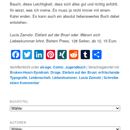
Bauch, diese Leichtigkeit, dass sich alles gut und richtig anfühlt,
ihr wisst, was ich meine. Es muss ja nicht immer mit einem
Kater enden. Es kann auch ein absolut liebenswertes Buch dabei
entstehen.
Lucia Zamolo:
Elefant auf der Brust
oder: Warum sich
Liebeskummer lohnt
, Bohem Press, 128 Seiten, ab 12, 15 Euro
Facebook
Twitter
LinkedIn
Pinterest
XING
Reddit
Tumblr
Teilen
Veröffentlicht unter
all-age
,
Comic
,
Jugendbuch
|
Verschlagwortet mit
Broken-Heart-Syndrom
,
Droge
,
Elefant auf der Brust
,
erfrischende
Typografie
,
Leidenschaft
,
Liebeskummer
,
Lucia Zamolo
|
Schreibe
einen Kommentar
BUCHTITEL
AUTOREN