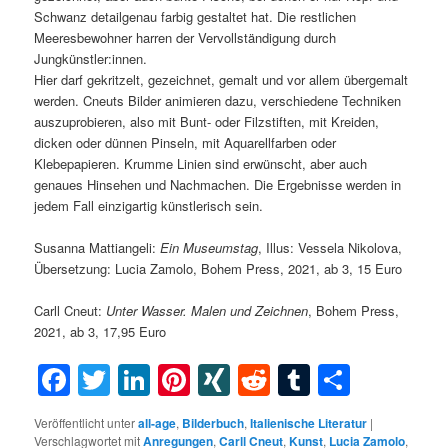
Schwanz detailgenau farbig gestaltet hat. Die restlichen
Meeresbewohner harren der Vervollständigung durch
Jungkünstler:innen.
Hier darf gekritzelt, gezeichnet, gemalt und vor allem übergemalt
werden. Cneuts Bilder animieren dazu, verschiedene Techniken
auszuprobieren, also mit Bunt- oder Filzstiften, mit Kreiden,
dicken oder dünnen Pinseln, mit Aquarellfarben oder
Klebepapieren. Krumme Linien sind erwünscht, aber auch
genaues Hinsehen und Nachmachen. Die Ergebnisse werden in
jedem Fall einzigartig künstlerisch sein.
Susanna Mattiangeli:
Ein Museumstag
, Illus: Vessela Nikolova,
Übersetzung: Lucia Zamolo, Bohem Press, 2021, ab 3, 15 Euro
Carll Cneut:
Unter Wasser. Malen und Zeichnen
, Bohem Press,
2021, ab 3, 17,95 Euro
Facebook
Twitter
LinkedIn
Pinterest
XING
Reddit
Tumblr
Teilen
Veröffentlicht unter
all-age
,
Bilderbuch
,
Italienische Literatur
|
Verschlagwortet mit
Anregungen
,
Carll Cneut
,
Kunst
,
Lucia Zamolo
,