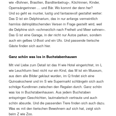
wie »Bohnen, Brasilien, Banditenbetrug«, Köchinnen, Kinder,
Opernsängerinnen … und Bär. Wo kommt der denn her?
Und so geht es munter, lustig und fantasievoll gestaltet weiter:
Das D ist ein Delphinarium, das in nur anfangs vermeintlich
harmlos dahinplätschernden Versen in Frage gestellt wird, weil
die Delphine sich »schmerzlich nach Freiheit und Meer sehnen«.
Das G ist eine Garage, in der nicht nur Autos parken, sondern
auch ein gelbes U-Boot und ein Ufo. Und passende tierische
Gäste finden sich auch hier.
Ganz schön was los in Buchstabenhausen
Mit viel Liebe zum Detail ist das H wie Hotel eingerichtet, im L
wie Leuchtturm liest nicht nur ein Kind, das M ist ein Museum,
aus dem alle Bilder geklaut wurden, im Q findet sich eine
Quinoakocherei und im S wie Supermarkt schlängeln sich auch
schräge Kundinnen zwischen den Regalen durch. Ganz schön
was los in Buchstabenhausen. Aus jedem Buchstaben
entspringen Geschichten, lautmalerisch vertraute und auch
schön absurde. Und die passenden Tiere finden sich auch dazu.
Was es mit den tierischen Bewohnern auf sich hat, zeigt sich
beim Z wie Zoo.