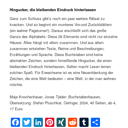
Hingucker, die bleibenden Eindruck hinterlassen
Ganz zum Schluss gibt’s noch ein paar weitere Rätsel zu
knacken. Und so beginnt ein munteres Vor-und Zurückblättern
(ein wahrer Pageturner!). Daraus erschließt sich das große
Ganze des Alphabets: Diese 26 Elemente sind nicht nur einzelne
Häuser. Alles hängt mit allem zusammen. Und aus allem
zusammen entstehen Texte, Reime und Beschreibungen,
Erzählungen und Sprache. Diese Buchstaben sind keine
abstrakten Zeichen, sondern hinreißende Hingucker, die einen
bleibenden Eindruck hinterlassen. Selten macht Lesen lernen
solchen Spaß. Für Erwachsene ist es eine Neuentdeckung der
Zeichen, die eine Welt bedeuten – eine Welt, in der man wohnen
möchte.
Maja Knochenhauer, Jonas Tjäder:
Buchstabenhausen
,
Übersetzung: Stefan Pluschkat, Oetinger, 2024, 40 Seiten, ab 4,
17 Euro
Facebook
Twitter
LinkedIn
Pinterest
XING
Reddit
Tumblr
Teilen