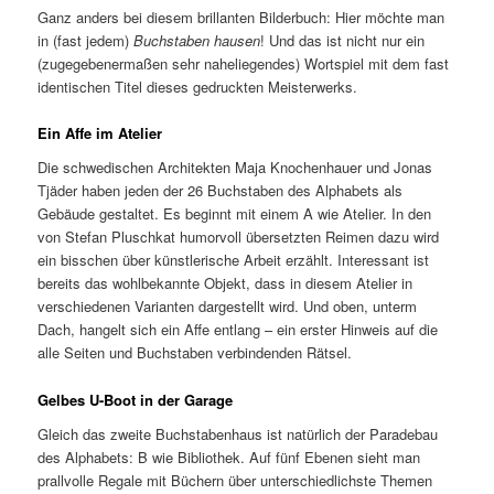
Ganz anders bei diesem brillanten Bilderbuch: Hier möchte man
in (fast jedem)
Buchstaben hausen
! Und das ist nicht nur ein
(zugegebenermaßen sehr naheliegendes) Wortspiel mit dem fast
identischen Titel dieses gedruckten Meisterwerks.
Ein Affe im Atelier
Die schwedischen Architekten Maja Knochenhauer und Jonas
Tjäder haben jeden der 26 Buchstaben des Alphabets als
Gebäude gestaltet. Es beginnt mit einem A wie Atelier. In den
von Stefan Pluschkat humorvoll übersetzten Reimen dazu wird
ein bisschen über künstlerische Arbeit erzählt. Interessant ist
bereits das wohlbekannte Objekt, dass in diesem Atelier in
verschiedenen Varianten dargestellt wird. Und oben, unterm
Dach, hangelt sich ein Affe entlang – ein erster Hinweis auf die
alle Seiten und Buchstaben verbindenden Rätsel.
Gelbes U-Boot in der Garage
Gleich das zweite Buchstabenhaus ist natürlich der Paradebau
des Alphabets: B wie Bibliothek. Auf fünf Ebenen sieht man
prallvolle Regale mit Büchern über unterschiedlichste Themen