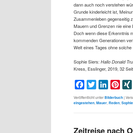
dann auch noch verstehen würd
Grunde kinderleicht ist, Mei
Zusammenleben gegenseitig zu 
Mauern und Grenzen nie eine 
Doch wenn diese Erkenntnis mi
kommenden Generationen veran
Welt eines Tages ohne solch
Sophie Siers:
Hallo Donald Tr
Kress, Esslinger, 2019, 32 Sei
Facebook
Twitter
Linke
Pin
Veröffentlicht unter
Bilderbuch
|
Vers
eingestehen
,
Mauer
,
Reden
,
Sophie
Zeitreise nach O