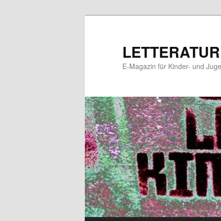
Zum
Zum
primären
sekundären
Inhalt
Inhalt
LETTERATUR
springen
springen
E-Magazin für Kinder- und Juge