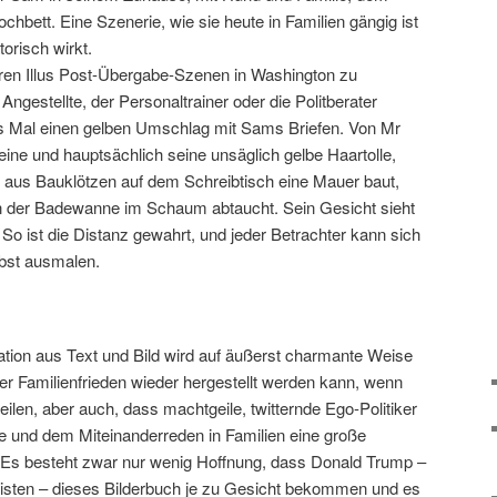
hbett. Eine Szenerie, wie sie heute in Familien gängig ist
orisch wirkt.
neren Illus Post-Übergabe-Szenen in Washington zu
ngestellte, der Personaltrainer oder die Politberater
 Mal einen gelben Umschlag mit Sams Briefen. Von Mr
ine und hauptsächlich seine unsäglich gelbe Haartolle,
, aus Bauklötzen auf dem Schreibtisch eine Mauer baut,
 in der Badewanne im Schaum abtaucht. Sein Gesicht sieht
 So ist die Distanz gewahrt, und jeder Betrachter kann sich
lbst ausmalen.
ation aus Text und Bild wird auf äußerst charmante Weise
er Familienfrieden wieder hergestellt werden kann, wenn
ilen, aber auch, dass machtgeile, twitternde Ego-Politiker
e und dem Miteinanderreden in Familien eine große
Es besteht zwar nur wenig Hoffnung, dass Donald Trump –
isten – dieses Bilderbuch je zu Gesicht bekommen und es