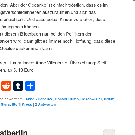
en. Aber der Gedanke ist einfach tröstlich, dass es im
nungsverschiedenheiten auszuräumen und sich das
erleichtern. Und dass selbst Kinder verstehen, dass
Lösung sein können.
t diesem Bilderbuch nun bei den Politikern der
kert wird, dann gibt es immer noch Hoffnung, dass diese
e Gebilde auskommen kann.
ump
, Illustrationen: Anne Villeneuve, Übersetzung: Steffi
ten, ab 5, 13 Euro
dIn
terest
XING
Reddit
Tumblr
Teilen
chlagwortet mit
Anne Villeneuve
,
Donald Trump
,
Geschwister
,
Irrtum
 Siers
,
Steffi Kress
|
2
Antworten
stberlin