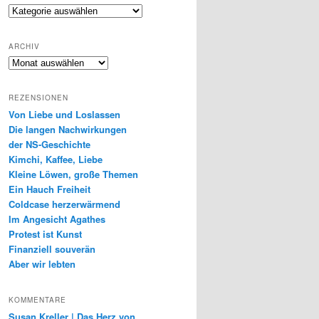
Genres
ARCHIV
Archiv
REZENSIONEN
Von Liebe und Loslassen
Die langen Nachwirkungen
der NS-Geschichte
Kimchi, Kaffee, Liebe
Kleine Löwen, große Themen
Ein Hauch Freiheit
Coldcase herzerwärmend
Im Angesicht Agathes
Protest ist Kunst
Finanziell souverän
Aber wir lebten
KOMMENTARE
Susan Kreller | Das Herz von