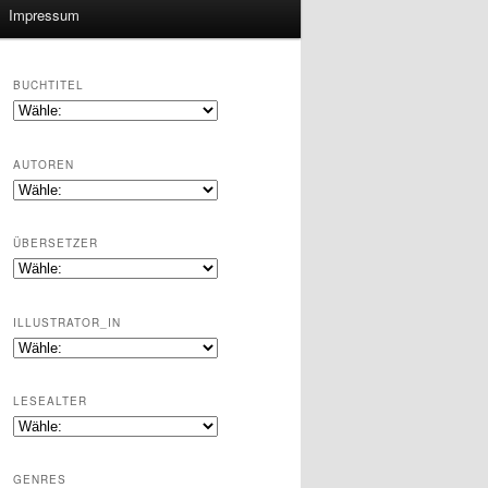
Impressum
BUCHTITEL
AUTOREN
ÜBERSETZER
ILLUSTRATOR_IN
LESEALTER
GENRES