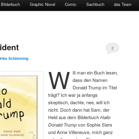
Bilderbuch
Graphic Novel
Comic
Sachbuch
das Team
ident
2
lrike Schimming
W
ill man ein Buch lesen,
dass den Namen
Donald Trump im Titel
trägt? Ich war ja anfangs
skeptisch, dachte, nee, will ich
nicht. Doch dann hat Sam, der
Held aus dem Bilderbuch
Hallo
Donald Trump
von Sophie Siers
und Anne Villeneuve, mich ganz