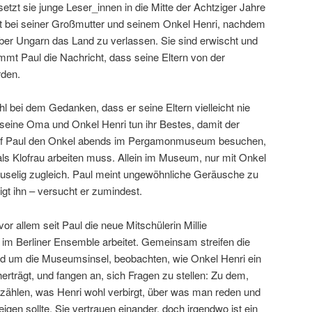
setzt sie junge Leser_innen in die Mitte der Achtziger Jahre
nt bei seiner Großmutter und seinem Onkel Henri, nachdem
über Ungarn das Land zu verlassen. Sie sind erwischt und
mt Paul die Nachricht, dass seine Eltern von der
rden.
hl bei dem Gedanken, dass er seine Eltern vielleicht nie
eine Oma und Onkel Henri tun ihr Bestes, damit der
darf Paul den Onkel abends im Pergamonmuseum besuchen,
s Klofrau arbeiten muss. Allein im Museum, nur mit Onkel
gruselig zugleich. Paul meint ungewöhnliche Geräusche zu
gt ihn – versucht er zumindest.
or allem seit Paul die neue Mitschülerin Millie
 im Berliner Ensemble arbeitet. Gemeinsam streifen die
nd um die Museumsinsel, beobachten, wie Onkel Henri ein
rträgt, und fangen an, sich Fragen zu stellen: Zu dem,
zählen, was Henri wohl verbirgt, über was man reden und
en sollte. Sie vertrauen einander, doch irgendwo ist ein