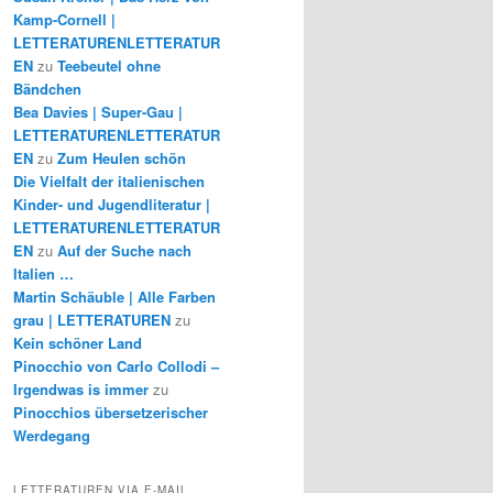
Kamp-Cornell |
LETTERATURENLETTERATUR
EN
zu
Teebeutel ohne
Bändchen
Bea Davies | Super-Gau |
LETTERATURENLETTERATUR
EN
zu
Zum Heulen schön
Die Vielfalt der italienischen
Kinder- und Jugendliteratur |
LETTERATURENLETTERATUR
EN
zu
Auf der Suche nach
Italien …
Martin Schäuble | Alle Farben
grau | LETTERATUREN
zu
Kein schöner Land
Pinocchio von Carlo Collodi –
Irgendwas is immer
zu
Pinocchios übersetzerischer
Werdegang
LETTERATUREN VIA E-MAIL