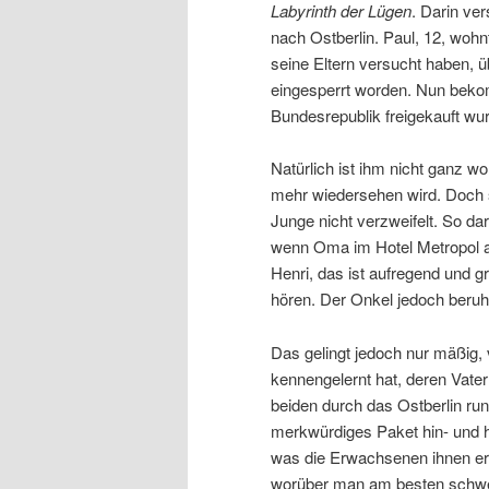
Labyrinth der Lügen
. Darin ver
nach Ostberlin. Paul, 12, woh
seine Eltern versucht haben, 
eingesperrt worden. Nun bekom
Bundesrepublik freigekauft wu
Natürlich ist ihm nicht ganz wo
mehr wiedersehen wird. Doch s
Junge nicht verzweifelt. So 
wenn Oma im Hotel Metropol al
Henri, das ist aufregend und 
hören. Der Onkel jedoch beruhi
Das gelingt jedoch nur mäßig, v
kennengelernt hat, deren Vater
beiden durch das Ostberlin ru
merkwürdiges Paket hin- und he
was die Erwachsenen ihnen er
worüber man am besten schweig