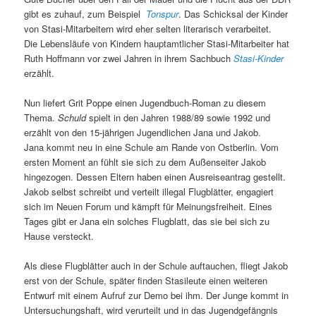
gibt es zuhauf, zum Beispiel
Tonspur
. Das Schicksal der Kinder
von Stasi-Mitarbeitern wird eher selten literarisch verarbeitet.
Die Lebensläufe von Kindern hauptamtlicher Stasi-Mitarbeiter hat
Ruth Hoffmann vor zwei Jahren in ihrem Sachbuch
Stasi-Kinder
erzählt.
Nun liefert Grit Poppe einen Jugendbuch-Roman zu diesem
Thema.
Schuld
spielt in den Jahren 1988/89 sowie 1992 und
erzählt von den 15-jährigen Jugendlichen Jana und Jakob.
Jana kommt neu in eine Schule am Rande von Ostberlin. Vom
ersten Moment an fühlt sie sich zu dem Außenseiter Jakob
hingezogen. Dessen Eltern haben einen Ausreiseantrag gestellt.
Jakob selbst schreibt und verteilt illegal Flugblätter, engagiert
sich im Neuen Forum und kämpft für Meinungsfreiheit. Eines
Tages gibt er Jana ein solches Flugblatt, das sie bei sich zu
Hause versteckt.
Als diese Flugblätter auch in der Schule auftauchen, fliegt Jakob
erst von der Schule, später finden Stasileute einen weiteren
Entwurf mit einem Aufruf zur Demo bei ihm. Der Junge kommt in
Untersuchungshaft, wird verurteilt und in das Jugendgefängnis