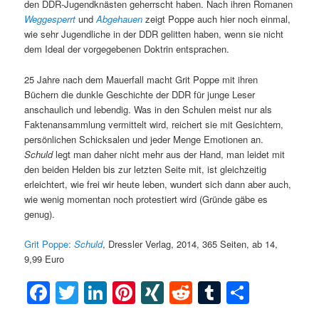
den DDR-Jugendknästen geherrscht haben. Nach ihren Romanen
Weggesperrt
und
Abgehauen
zeigt Poppe auch hier noch einmal,
wie sehr Jugendliche in der DDR gelitten haben, wenn sie nicht
dem Ideal der vorgegebenen Doktrin entsprachen.
25 Jahre nach dem Mauerfall macht Grit Poppe mit ihren
Büchern die dunkle Geschichte der DDR für junge Leser
anschaulich und lebendig. Was in den Schulen meist nur als
Faktenansammlung vermittelt wird, reichert sie mit Gesichtern,
persönlichen Schicksalen und jeder Menge Emotionen an.
Schuld
legt man daher nicht mehr aus der Hand, man leidet mit
den beiden Helden bis zur letzten Seite mit, ist gleichzeitig
erleichtert, wie frei wir heute leben, wundert sich dann aber auch,
wie wenig momentan noch protestiert wird (Gründe gäbe es
genug).
Grit Poppe:
Schuld
, Dressler Verlag, 2014, 365 Seiten, ab 14,
9,99 Euro
Facebook
Twitter
LinkedIn
Pinterest
XING
Reddit
Tumblr
Teilen