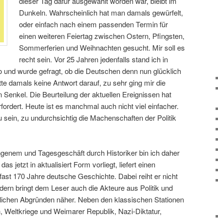
dieser Tag dafür ausgewählt worden war, bleibt im
Dunkeln. Wahrscheinlich hat man damals gewürfelt,
oder einfach nach einem passenden Termin für
einen weiteren Feiertag zwischen Ostern, Pfingsten,
Sommerferien und Weihnachten gesucht. Mir soll es
recht sein. Vor 25 Jahren jedenfalls stand ich in
 und wurde gefragt, ob die Deutschen denn nun glücklich
tte damals keine Antwort darauf, zu sehr ging mir die
Senkel. Die Beurteilung der aktuellen Ereignissen hat
rfordert. Heute ist es manchmal auch nicht viel einfacher.
 sein, zu undurchsichtig die Machenschaften der Politik
genem und Tagesgeschäft durch Historiker bin ich daher
s jetzt in aktualisiert Form vorliegt, liefert einen
ast 170 Jahre deutsche Geschichte. Dabei reiht er nicht
dern bringt dem Leser auch die Akteure aus Politik und
lichen Abgründen näher. Neben den klassischen Stationen
, Weltkriege und Weimarer Republik, Nazi-Diktatur,