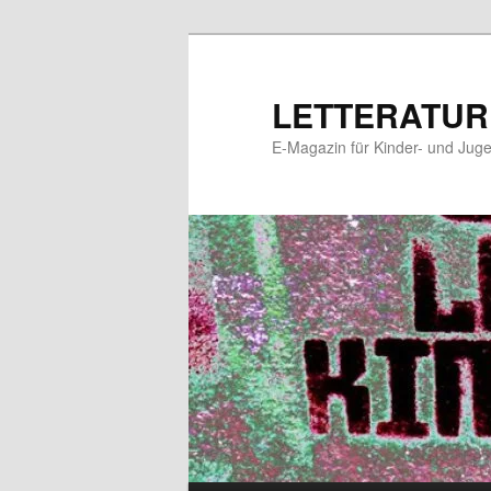
Zum
Zum
primären
sekundären
Inhalt
Inhalt
LETTERATUR
springen
springen
E-Magazin für Kinder- und Juge