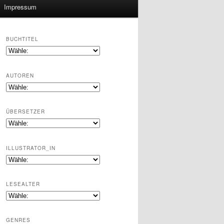
Impressum
BUCHTITEL
AUTOREN
ÜBERSETZER
ILLUSTRATOR_IN
LESEALTER
GENRES