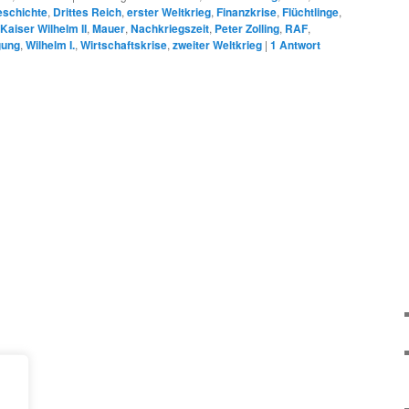
eschichte
,
Drittes Reich
,
erster Weltkrieg
,
Finanzkrise
,
Flüchtlinge
,
Kaiser Wilhelm II
,
Mauer
,
Nachkriegszeit
,
Peter Zolling
,
RAF
,
gung
,
Wilhelm I.
,
Wirtschaftskrise
,
zweiter Weltkrieg
|
1
Antwort