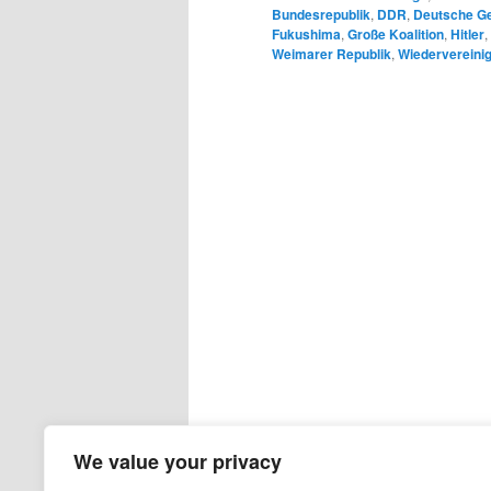
Bundesrepublik
,
DDR
,
Deutsche G
Fukushima
,
Große Koalition
,
Hitler
,
Weimarer Republik
,
Wiedervereini
We value your privacy