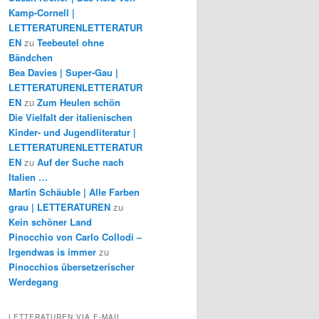
Kamp-Cornell |
LETTERATURENLETTERATUR
EN
zu
Teebeutel ohne
Bändchen
Bea Davies | Super-Gau |
LETTERATURENLETTERATUR
EN
zu
Zum Heulen schön
Die Vielfalt der italienischen
Kinder- und Jugendliteratur |
LETTERATURENLETTERATUR
EN
zu
Auf der Suche nach
Italien …
Martin Schäuble | Alle Farben
grau | LETTERATUREN
zu
Kein schöner Land
Pinocchio von Carlo Collodi –
Irgendwas is immer
zu
Pinocchios übersetzerischer
Werdegang
LETTERATUREN VIA E-MAIL