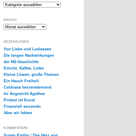
Genres
ARCHIV
Archiv
REZENSIONEN
Von Liebe und Loslassen
Die langen Nachwirkungen
der NS-Geschichte
Kimchi, Kaffee, Liebe
Kleine Löwen, große Themen
Ein Hauch Freiheit
Coldcase herzerwärmend
Im Angesicht Agathes
Protest ist Kunst
Finanziell souverän
Aber wir lebten
KOMMENTARE
Susan Kreller | Das Herz von