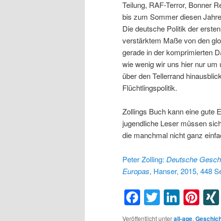
Teilung, RAF-Terror, Bonner Re
bis zum Sommer diesen Jahre
Die deutsche Politik der erste
verstärktem Maße von den glob
gerade in der komprimierten Dar
wie wenig wir uns hier nur u
über den Tellerrand hinausblic
Flüchtlingspolitik.
Zollings Buch kann eine gute 
jugendliche Leser müssen sich 
die manchmal nicht ganz einfac
Peter Zolling:
Deutsche
Gesch
Europas
, Hanser, 2015, 448 S
Facebook
Twitter
Linke
Pin
Veröffentlicht unter
all-age
,
Geschich