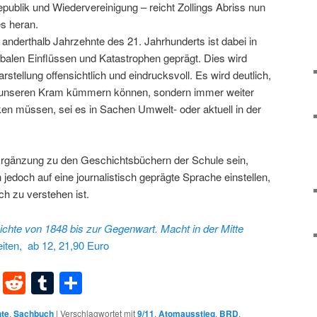
publik und Wiedervereinigung – reicht Zollings Abriss nun
s heran.
n anderthalb Jahrzehnte des 21. Jahrhunderts ist dabei in
alen Einflüssen und Katastrophen geprägt. Dies wird
stellung offensichtlich und eindrucksvoll. Es wird deutlich,
m unseren Kram kümmern können, sondern immer weiter
ken müssen, sei es in Sachen Umwelt- oder aktuell in der
Ergänzung zu den Geschichtsbüchern der Schule sein,
jedoch auf eine journalistisch geprägte Sprache einstellen,
h zu verstehen ist.
ichte
von 1848 bis zur Gegenwart.
Macht in der Mitte
eiten, ab 12, 21,90 Euro
dIn
terest
XING
Reddit
Tumblr
Teilen
te
,
Sachbuch
|
Verschlagwortet mit
9/11
,
Atomausstieg
,
BRD
,