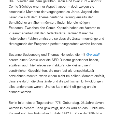
Die Episoden aus dem geteilten Berlin sind zwar kurz – und für
Comic-Süchtige eher nur Appetithappen – doch zeigen sie
essenzielle Momente der vergangenen 50 Jahre. Jugendliche
Leser, die sich dem Thema deutsche Teilung jenseits der
Schulbücher annähern möchten, finden hier die nötigen
Eckdaten. Zwischen den Comic-Kapiteln haben die Autoren in
Zusammenarbeit mit der Gedenkstätte Berliner Mauer die
historischen Fakten umrissen, so dass die Zusammenhänge und
Hintergründe der Ereignisse perfekt eingeordnet werden können.
Susanne Buddenberg und Thomas Henseler, die mit
Grenzfall
bereits einen Comic über die SED-Diktatur gezeichnet haben,
erzählen auch hier wieder sehr akkurat die kleinen, sehr
persönlichen Geschichten, die man fast als unspektakulär
bezeichnen möchte, wenn einem nicht im selben Moment einfällt,
dass sie durch die Umstände und die politischen Entwicklungen
alles andere das waren. Und es kann nicht oft genug an sie
erinnert werden.
Berlin feiert dieser Tage seinen 775. Geburtstag. 28 Jahre davon
werden in diesem Band gewürdigt, und es wird an das Jubiläums-
Konzert vor dem Reichstag im Jahr 1987 im Zuge der 750-Jahr-