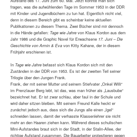
Aufstand des 17. Juni zum 60. Mal. Jetzt könnte man sich
fragen, was die aufwühlenden Tage im Sommer 1953 in der DDR
mit Kinder- und Jugendbüchern zu tun hat. Eigentlich nicht viel,
denn in diesem Bereich gibt es scheinbar keine aktuellen
Publikationen zu diesem Thema. Zwei Bücher sind mir dennoch
in die Hände gefallen:
Tage wie Jahre
von Klaus Kordon aus dem
Jahr 1986 und die Graphic Novel für Erwachsene
17. Juni – Die
Geschichte von Armin & Eva
von Kitty Kahane, der in diesem
Frühjahr erschienen ist.
In
Tage wie Jahre
befasst sich Klaus Kordon sich mit den
Zuständen in der DDR von 1953. Es ist der zweiten Teil seiner
Trilogie über den Jungen Frank.
Frank, der mit seiner Mutter und seinem Stiefvater „Onkel Willi“
im Prenzlauer Berg lebt, ist das, was man früher als „Lausbube“
bezeichnet hat. Er ist zwar schlau, aber faul in der Schule und
wird daher sitzen bleiben. Mit seinem Freund Kalle heckt er
zunächst jedoch aus, dass sich die Jungs alle einen „Igel“
schneiden lassen, damit der verhasste Klassenlehrer sie nicht
mehr an den Haaren ziehen kann. Während dieses schulischen
Mini-Aufstandes braut sich in der Stadt, in der Stalin-Allee, der
richtige Aufstand zusammen. Die Bauarbeiter protestieren gegen