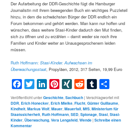
Der Aufarbeitung der DDR-Geschichte fügt die Hamburger
Journalistin mit ihrem bewegenden Buch ein wichtiges Puzzleteil
hinzu, in dem die schwächsten Bürger der DDR endlich ein
Forum bekommen und gehört werden. Man kann nur hoffen und
wünschen, dass weitere Stasi-Kinder dadurch den Mut finden,
sich zu öffnen und zu erzählen – damit weder sie noch ihre
Familien und Kinder weiter an Unausgesprochenem leiden
müssen.
Ruth Hoffmann:
Stasi-Kinder.
Aufwachsen im
Überwachungsstaat
, Propyläen, 2012, 317 Seiten, 19,99 Euro
Facebook
Twitter
LinkedIn
Pinterest
XING
Reddit
Tumblr
Teilen
Veröffentlicht unter
Geschichte
,
Sachbuch
|
Verschlagwortet mit
DDR
,
Erich Honecker
,
Erich Mielke
,
Flucht
,
Günter Guillaume
,
Kindheit
,
Markus Wolf
,
Mauer
,
Mauerfall
,
MfS
,
Ministerium für
Staatssicherheit
,
Ruth Hoffmann
,
SED
,
Spionage
,
Stasi
,
Stasi-
Kinder
,
Überwachung
,
Vera Lengsfeld
,
Wende
|
Schreibe einen
Kommentar