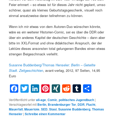
Feier erinnert – so etwas ist für dieses Jahr nicht geplant, umso
schöner, quasi als kleines Geburtstagsgeschenk, visuell noch
einmal ansatzweise daran teilnehmen zu können.
Wenn ich mir etwas von dem Autoren-Duo wünschen könnte,
wäre es ein weiterer Historien-Comic, sei es über die DDR oder
über ein anderes Kapitel der deutschen Geschichte – dann aber
bitte im XXL-Format und ohne didaktischen Anspruch, der der
Lektüre dieses ansonsten total gelungenen Bandes einen etwas
strengen Beigeschmack verleiht.
Susanne Buddenberg/Thomas Henseler:
Berlin – Geteilte
Stadt.
Zeitgeschichten
, avant-verlag, 2012, 97 Seiten, 14,95
Euro
Facebook
Twitter
LinkedIn
Pinterest
XING
Reddit
Tumblr
Teilen
Veröffentlicht unter
all-age
,
Comic
,
politisches Jugendbuch
|
Verschlagwortet mit
Berlin
,
Brandenburger Tor
,
DDR
,
Flucht
,
Mauerfall
,
Mauertote
,
SED
,
Stasi
,
Susanne Buddenberg
,
Thomas
Henseler
|
Schreibe einen Kommentar