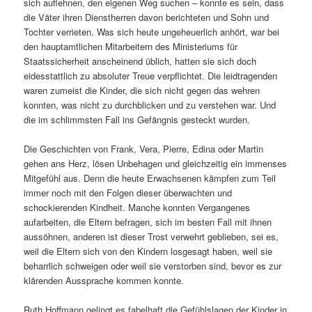
sich auflehnen, den eigenen Weg suchen – konnte es sein, dass
die Väter ihren Dienstherren davon berichteten und Sohn und
Tochter verrieten. Was sich heute ungeheuerlich anhört, war bei
den hauptamtlichen Mitarbeitern des Ministeriums für
Staatssicherheit anscheinend üblich, hatten sie sich doch
eidesstattlich zu absoluter Treue verpflichtet. Die leidtragenden
waren zumeist die Kinder, die sich nicht gegen das wehren
konnten, was nicht zu durchblicken und zu verstehen war. Und
die im schlimmsten Fall ins Gefängnis gesteckt wurden.
Die Geschichten von Frank, Vera, Pierre, Edina oder Martin
gehen ans Herz, lösen Unbehagen und gleichzeitig ein immenses
Mitgefühl aus. Denn die heute Erwachsenen kämpfen zum Teil
immer noch mit den Folgen dieser überwachten und
schockierenden Kindheit. Manche konnten Vergangenes
aufarbeiten, die Eltern befragen, sich im besten Fall mit ihnen
aussöhnen, anderen ist dieser Trost verwehrt geblieben, sei es,
weil die Eltern sich von den Kindern losgesagt haben, weil sie
beharrlich schweigen oder weil sie verstorben sind, bevor es zur
klärenden Aussprache kommen konnte.
Ruth Hoffmann gelingt es fabelhaft die Gefühlslagen der Kinder in