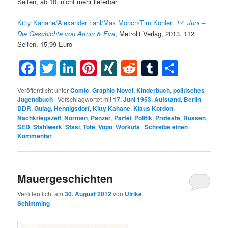
Seiten, ab 10, nicht mehr lieferbar
Kitty Kahane/Alexander Lahl/Max Mönch/Tim Köhler:
17. Juni –
Die Geschichte von Armin & Eva
, Metrolit Verlag, 2013, 112
Seiten, 15,99 Euro
Facebook
Twitter
LinkedIn
Pinterest
XING
Reddit
Tumblr
Teilen
Veröffentlicht unter
Comic
,
Graphic Novel
,
Kinderbuch
,
politisches
Jugendbuch
|
Verschlagwortet mit
17. Juni 1953
,
Aufstand
,
Berlin
,
DDR
,
Gulag
,
Hennigsdorf
,
Kitty Kahane
,
Klaus Kordon
,
Nachkriegszeit
,
Normen
,
Panzer
,
Partei
,
Politik
,
Proteste
,
Russen
,
SED
,
Stahlwerk
,
Stasi
,
Tote
,
Vopo
,
Workuta
|
Schreibe einen
Kommentar
Mauergeschichten
Veröffentlicht am
30. August 2012
von
Ulrike
Schimming