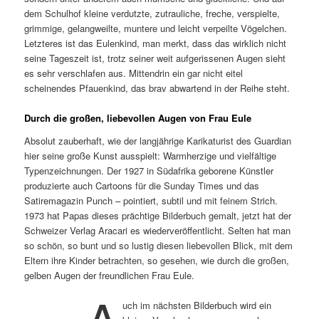
dem Schulhof kleine verdutzte, zutrauliche, freche, verspielte,
grimmige, gelangweilte, muntere und leicht verpeilte Vögelchen.
Letzteres ist das Eulenkind, man merkt, dass das wirklich nicht
seine Tageszeit ist, trotz seiner weit aufgerissenen Augen sieht
es sehr verschlafen aus. Mittendrin ein gar nicht eitel
scheinendes Pfauenkind, das brav abwartend in der Reihe steht.
Durch die großen, liebevollen Augen von Frau Eule
Absolut zauberhaft, wie der langjährige Karikaturist des Guardian
hier seine große Kunst ausspielt: Warmherzige und vielfältige
Typenzeichnungen. Der 1927 in Südafrika geborene Künstler
produzierte auch Cartoons für die Sunday Times und das
Satiremagazin Punch – pointiert, subtil und mit feinem Strich.
1973 hat Papas dieses prächtige Bilderbuch gemalt, jetzt hat der
Schweizer Verlag Aracari es wiederveröffentlicht. Selten hat man
so schön, so bunt und so lustig diesen liebevollen Blick, mit dem
Eltern ihre Kinder betrachten, so gesehen, wie durch die großen,
gelben Augen der freundlichen Frau Eule.
A
uch im nächsten Bilderbuch wird ein