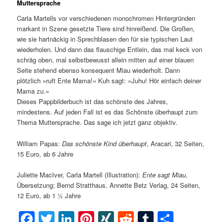
Muttersprache
Carla Martells vor verschiedenen monochromen Hintergründen
markant in Szene gesetzte Tiere sind hinreißend. Die Großen,
wie sie hartnäckig in Sprechblasen den für sie typischen Laut
wiederholen. Und dann das flauschige Entlein, das mal keck von
schräg oben, mal selbstbewusst allein mitten auf einer blauen
Seite stehend ebenso konsequent Miau wiederholt. Dann
plötzlich »ruft Ente Mama!« Kuh sagt: »Juhu! Hör einfach deiner
Mama zu.«
Dieses Pappbilderbuch ist das schönste des Jahres,
mindestens. Auf jeden Fall ist es das Schönste überhaupt zum
Thema Muttersprache. Das sage ich jetzt ganz objektiv.
William Papas:
Das schönste Kind überhaupt
, Aracari, 32 Seiten,
15 Euro, ab 6 Jahre
Juliette MacIver, Carla Martell (Illustration):
Ente sagt Miau
,
Übersetzung; Bernd Stratthaus, Annette Betz Verlag, 24 Seiten,
12 Euro, ab 1 ½ Jahre
Facebook
Twitter
LinkedIn
Pinterest
XING
Reddit
Tumblr
Teilen