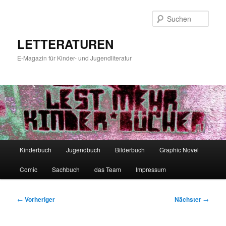
Zum
primären
Such
Inhalt
springen
LETTERATUREN
E-Magazin für Kinder- und Jugendliteratur
Hauptmenü
Kinderbuch
Jugendbuch
Bilderbuch
Graphic Novel
Comic
Sachbuch
das Team
Impressum
Beitragsnavigation
←
Vorheriger
Nächster
→