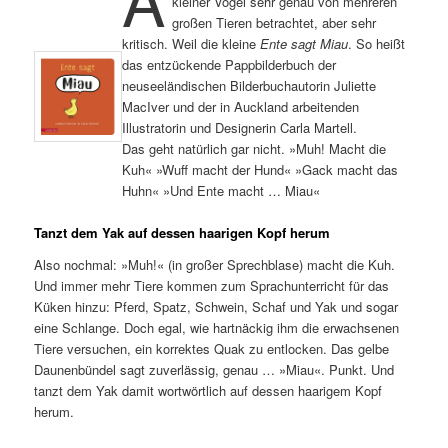
kleiner Vogel sehr genau von mehreren
großen Tieren betrachtet, aber sehr
kritisch. Weil die kleine
Ente sagt Miau
. So heißt
das entzückende Pappbilderbuch der
neuseeländischen Bilderbuchautorin Juliette
MacIver und der in Auckland arbeitenden
Illustratorin und Designerin Carla Martell.
Das geht natürlich gar nicht. »Muh! Macht die
Kuh« »Wuff macht der Hund« »Gack macht das
Huhn« »Und Ente macht … Miau«
Tanzt dem Yak auf dessen haarigen Kopf herum
Also nochmal: »Muh!« (in großer Sprechblase) macht die Kuh.
Und immer mehr Tiere kommen zum Sprachunterricht für das
Küken hinzu: Pferd, Spatz, Schwein, Schaf und Yak und sogar
eine Schlange. Doch egal, wie hartnäckig ihm die erwachsenen
Tiere versuchen, ein korrektes Quak zu entlocken. Das gelbe
Daunenbündel sagt zuverlässig, genau … »Miau«. Punkt. Und
tanzt dem Yak damit wortwörtlich auf dessen haarigem Kopf
herum.