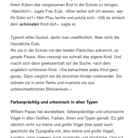
ihrem Küken das vergessenen Brot in die Schule zu bringen.
»Natürlich!«, sagte Frau Eule. »Aber woher soll ich wissen, wer
Ihr Sohn ist?« Herr Pfau lachte und putzte sich: »Gib es einfach
dem
schönsten
Kind dort«, sagte er.
Typisch eitler Gockel, denkt man unwillkürlich. Aber nicht die
freundliche Eule.
Als sie in der Schule mit den beiden Päckchen ankommt, ist
gerade Pause. Also versorgt sie schnell das eigene Kind. Und
macht sich dann gewissenhaft auf die Suche, nach dem
angeblich schönsten Kind. »Sie betrachtete jedes Kind ganz
genau. Dann verglich sie die einzelnen Kinder miteinander. Sie
ordnete sie in einer Reihe und musterte sie aus
unterschiedlichsten Blickwinkeln.«
Farbenprächtig und urkomisch in allen Typen
William Papas hat wunderbare, farbenprächtige und urkomische
Vögel in allen Größen, Farben, Arten und Typen gemalt. Es gibt
nämlich nicht nur kleine und große Vögel (hier spielt auch
geschickt die Typografie mit, also kleine und große Vögel),
sondern unter anderem auch mürrische und glückliche. Und auf