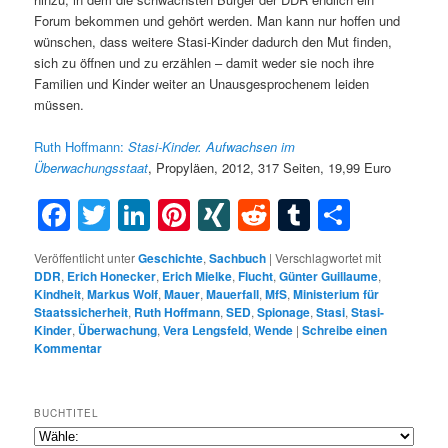
Forum bekommen und gehört werden. Man kann nur hoffen und
wünschen, dass weitere Stasi-Kinder dadurch den Mut finden,
sich zu öffnen und zu erzählen – damit weder sie noch ihre
Familien und Kinder weiter an Unausgesprochenem leiden
müssen.
Ruth Hoffmann:
Stasi-Kinder.
Aufwachsen im
Überwachungsstaat
, Propyläen, 2012, 317 Seiten, 19,99 Euro
Facebook
Twitter
LinkedIn
Pinterest
XING
Reddit
Tumblr
Teilen
Veröffentlicht unter
Geschichte
,
Sachbuch
|
Verschlagwortet mit
DDR
,
Erich Honecker
,
Erich Mielke
,
Flucht
,
Günter Guillaume
,
Kindheit
,
Markus Wolf
,
Mauer
,
Mauerfall
,
MfS
,
Ministerium für
Staatssicherheit
,
Ruth Hoffmann
,
SED
,
Spionage
,
Stasi
,
Stasi-
Kinder
,
Überwachung
,
Vera Lengsfeld
,
Wende
|
Schreibe einen
Kommentar
BUCHTITEL