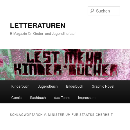
Zum
Zum
primären
sekundären
Such
Inhalt
Inhalt
springen
springen
LETTERATUREN
E-Magazin für Kinder- und Jugendliteratur
Hauptmenü
Kinderbuch
Jugendbuch
Bilderbuch
Graphic Novel
Comic
Sachbuch
das Team
Impressum
SCHLAGWORTARCHIV:
MINISTERIUM FÜR STAATSSICHERHEIT