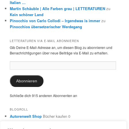
Italien …
Martin Schäuble | Alle Farben grau | LETTERATUREN
zu
Kein schöner Land
Pinocchio von Carlo Collodi – Irgendwas is immer
zu
Pinocchios übersetzerischer Werdegang
LETTERATUREN VIA E-MAIL ABONNIEREN
Gib Deine E-Mail-Adresse an, um diesen Blog zu abonnieren und
Benachrichtigungen über neue Beiträge via E-Mail zu erhalten.
E-
Mail-
Adresse:
Abonnieren
Schließe dich 915 anderen Abonnenten an
BLOGROLL
Autorenwelt Shop
Bücher kaufen 0
Autorin Ulrike Schimming
Publikationen von Ulrike Schimming
0