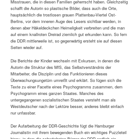
Misstrauen, die in diesen Familien geherrscht haben. Gleichzeitig
schafft die Autorin so plastische Bilder, dass auch die Orte,
hauptsächlich die trostlosen grauen Plattenbau-Viertel Ost-
Berlins, vor dem inneren Auge des Lesers sichtbar werden, in
denen aber Häkeldeckchen Heimeligkeit verbreiten und die man
auf einem knallroten Dreirad ziemlich gut erkunden kann. So fern
die DDR mittlerweile ist, so gegenwärtig ersteht sie auf diesen
Seiten wieder auf.
Die Berichte der Kinder wechseln mit Exkursen, in denen die
Autorin die Struktur des MfS, das Selbstverständnis der
Mitarbeiter, die Disziplin und das Funktionieren dieses
Überwachungsungetüm umreißt und erklärt. So fügen sich die
Texte zu einer Facette eines Psychogramms zusammen, dem
Psychogramm eines ganzen Staates. Manches des
untergegangenen sozialistischen Staates versteht man als
Westdeutscher nach der Lektüre besser, anderes bleibt einfach
nur unfassbar.
Der Aufarbeitung der DDR-Geschichte fügt die Hamburger
Journalistin mit ihrem bewegenden Buch ein wichtiges Puzzleteil
hinzu, in dem die schwächsten Bürger der DDR endlich ein