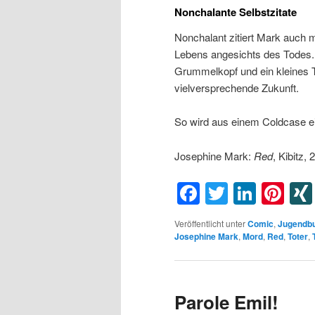
Nonchalante Selbstzitate
Nonchalant zitiert Mark auch m
Lebens angesichts des Todes.
Grummelkopf und ein kleines Ti
vielversprechende Zukunft.
So wird aus einem Coldcase 
Josephine Mark:
Red
, Kibitz,
Facebook
Twitter
Linke
Pin
Veröffentlicht unter
Comic
,
Jugendb
Josephine Mark
,
Mord
,
Red
,
Toter
,
Parole Emil!