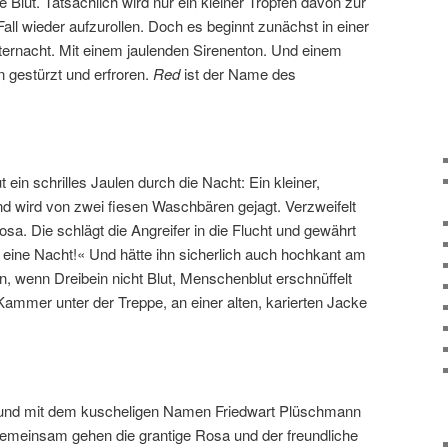
e Blut. Tatsächlich wird nur ein kleiner Tropfen davon zur
Fall wieder aufzurollen. Doch es beginnt zunächst in einer
nternacht. Mit einem jaulenden Sirenenton. Und einem
 gestürzt und erfroren.
Red
ist der Name des
t ein schrilles Jaulen durch die Nacht: Ein kleiner,
nd wird von zwei fiesen Waschbären gejagt. Verzweifelt
Rosa. Die schlägt die Angreifer in die Flucht und gewährt
eine Nacht!« Und hätte ihn sicherlich auch hochkant am
 wenn Dreibein nicht Blut, Menschenblut erschnüffelt
r Kammer unter der Treppe, an einer alten, karierten Jacke
Hund mit dem kuscheligen Namen Friedwart Plüschmann
emeinsam gehen die grantige Rosa und der freundliche