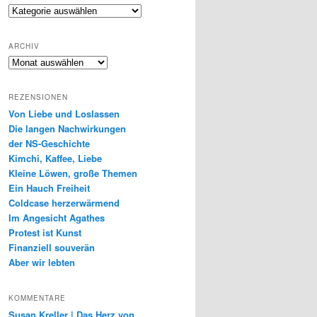
Genres
ARCHIV
Archiv
REZENSIONEN
Von Liebe und Loslassen
Die langen Nachwirkungen
der NS-Geschichte
Kimchi, Kaffee, Liebe
Kleine Löwen, große Themen
Ein Hauch Freiheit
Coldcase herzerwärmend
Im Angesicht Agathes
Protest ist Kunst
Finanziell souverän
Aber wir lebten
KOMMENTARE
Susan Kreller | Das Herz von