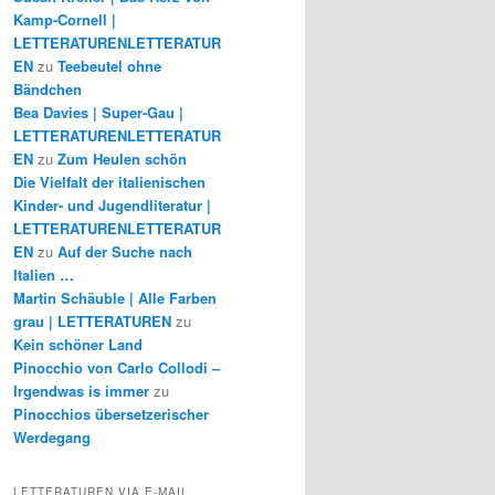
Kamp-Cornell |
LETTERATURENLETTERATUR
EN
zu
Teebeutel ohne
Bändchen
Bea Davies | Super-Gau |
LETTERATURENLETTERATUR
EN
zu
Zum Heulen schön
Die Vielfalt der italienischen
Kinder- und Jugendliteratur |
LETTERATURENLETTERATUR
EN
zu
Auf der Suche nach
Italien …
Martin Schäuble | Alle Farben
grau | LETTERATUREN
zu
Kein schöner Land
Pinocchio von Carlo Collodi –
Irgendwas is immer
zu
Pinocchios übersetzerischer
Werdegang
LETTERATUREN VIA E-MAIL