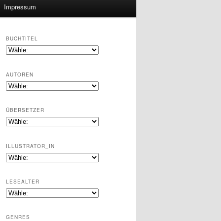
Impressum
BUCHTITEL
AUTOREN
ÜBERSETZER
ILLUSTRATOR_IN
LESEALTER
GENRES