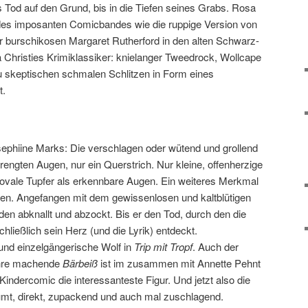
Tod auf den Grund, bis in die Tiefen seines Grabs. Rosa
ld des imposanten Comicbandes wie die ruppige Version von
er burschikosen Margaret Rutherford in den alten Schwarz-
Christies Krimiklassiker: knielanger Tweedrock, Wollcape
u skeptischen schmalen Schlitzen in Form eines
t.
ephiine Marks: Die verschlagen oder wütend und grollend
rengten Augen, nur ein Querstrich. Nur kleine, offenherzige
ovale Tupfer als erkennbare Augen. Ein weiteres Merkmal
elden. Angefangen mit dem gewissenlosen und kaltblütigen
jeden abknallt und abzockt. Bis er den Tod, durch den die
ließlich sein Herz (und die Lyrik) entdeckt.
und einzelgängerische Wolf in
Trip mit Tropf
. Auch der
Ehre machende
Bärbeiß
ist im zusammen mit Annette Pehnt
indercomic die interessanteste Figur. Und jetzt also die
ümt, direkt, zupackend und auch mal zuschlagend.