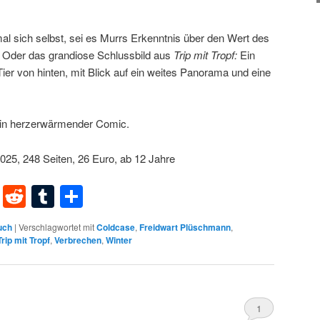
al sich selbst, sei es Murrs Erkenntnis über den Wert des
 Oder das grandiose Schlussbild aus
Trip mit Tropf:
Ein
er von hinten, mit Blick auf ein weites Panorama und eine
ein herzerwärmender Comic.
 2025, 248 Seiten, 26 Euro, ab 12 Jahre
dIn
terest
XING
Reddit
Tumblr
Teilen
uch
|
Verschlagwortet mit
Coldcase
,
Freidwart Plüschmann
,
Trip mit Tropf
,
Verbrechen
,
Winter
1