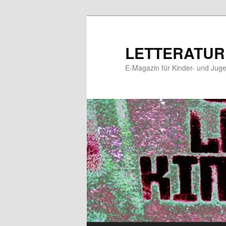
Zum
Zum
primären
sekundären
Inhalt
Inhalt
LETTERATUR
springen
springen
E-Magazin für Kinder- und Juge