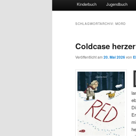
Hauptmenü
Kinderbuch
Jugendbuch
SCHLAGWORTARCHIV:
MORD
Coldcase herze
Veröffentlicht am
20. Mai 2026
von
E
la
eb
Di
Er
mi
he