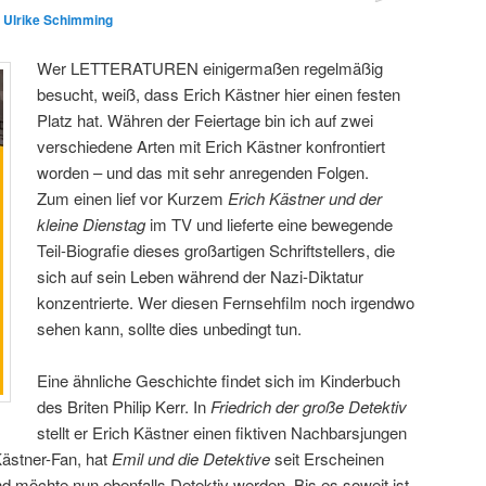
n
Ulrike Schimming
Wer LETTERATUREN einigermaßen regelmäßig
besucht, weiß, dass Erich Kästner hier einen festen
Platz hat. Währen der Feiertage bin ich auf zwei
verschiedene Arten mit Erich Kästner konfrontiert
worden – und das mit sehr anregenden Folgen.
Zum einen lief vor Kurzem
Erich Kästner und der
kleine Dienstag
im TV und lieferte eine bewegende
Teil-Biografie dieses großartigen Schriftstellers, die
sich auf sein Leben während der Nazi-Diktatur
konzentrierte. Wer diesen Fernsehfilm noch irgendwo
sehen kann, sollte dies unbedingt tun.
Eine ähnliche Geschichte findet sich im Kinderbuch
des Briten Philip Kerr. In
Friedrich der große Detektiv
stellt er Erich Kästner einen fiktiven Nachbarsjungen
 Kästner-Fan, hat
Emil und die Detektive
seit Erscheinen
d möchte nun ebenfalls Detektiv werden. Bis es soweit ist,