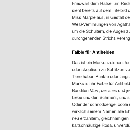
Friedwart dem Rätsel um Reds 
sieht bereits auf dem Titelbi
Miss Marple aus, in Gestalt d
Weiß-Verfilmungen von Agatha 
um die Schultern, die Augen z
durchgehenden Strichs vereng
Faible für Antihelden
Das ist ein Markenzeichen Jos
oder skeptisch zu Schlitzen ve
Tiere haben Punkte oder längs
Marks ist ihr Faible für Antih
Banditen
Murr
, der alles und 
Liebe und den Schmerz, und sch
Oder der schnodderige, coole 
wirklich seinem Namen alle 
neu erzähltem, gleichnamigen K
kaltschnäuzige Rosa, unverbl