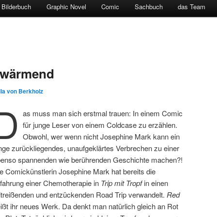
Bilderbuch
Graphic Novel
Comic
Sachbuch
das Team
rwärmend
lla von Berkholz
D
as muss man sich erstmal trauen: In einem Comic
für junge Leser von einem Coldcase zu erzählen.
Obwohl, wer wenn nicht Josephine Mark kann ein
nge zurückliegendes, unaufgeklärtes Verbrechen zu einer
enso spannenden wie berührenden Geschichte machen?!
e Comickünstlerin Josephine Mark hat bereits die
fahrung einer Chemotherapie in
Trip mit Tropf
in einen
treißenden und entzückenden Road Trip verwandelt.
Red
ißt ihr neues Werk. Da denkt man natürlich gleich an Rot