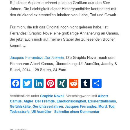
Stil dieser Aquarelle erinnert mich an Grafiken aus den 50er
Jahren. Die Leichtigkeit dieser Hintergrundbilder kontrastiert mit
den drückend existentiellen Inhalten von Liebe, Tod und Gewalt.
Für mich, die ich das Original noch nicht gelesen habe, ist
Ferrandez‘ Graphic Novel eine großartige Annäherung an Camus,
der jetzt auch noch auf meinen Stapel der zu lesenden Bücher
kommt …
Jacques Ferrandez:
Der Fremde
,
Die Graphic Novel, nach dem
Roman von Albert Camus, Übersetzung: Uli Aumüller, Jacoby &
Stuart, 2014, 128 Seiten, 24 Euro
Facebook
Twitter
LinkedIn
Pinterest
XING
Reddit
Tumblr
Teilen
Veröffentlicht unter
Graphic Novel
|
Verschlagwortet mit
Albert
Camus
,
Algier
,
Der Fremde
,
Emotionslosigkeit
,
Existenzialismus
,
Gefühlskälte
,
Gerichtsverfahren
,
Jacques Ferrandez
,
Mord
,
Tod
,
Todesstrafe
,
Uli Aumüller
|
Schreibe einen Kommentar