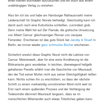
einen kleinen Buchladen aufzusuchen und ein Buch aus einem
unabhängigen Verlag zu erstehen.
Also bin ich los und habe am Hamburger Rathausmarkt meine
Leidenschaft für Graphic Novels befriedigt. Gleichzeitig kann ich
damit auch noch eine Kulturlücke schließen, zumindest grob.
Denn meine Wahl fiel auf
Der Fremde
, die grafische Umsetzung
von Albert Camus‘ gleichnamigen Roman von Jacques
Ferrandez. Erschienen ist das gute Stück bei
Jacoby & Stuart
in
Berlin, wo immer wieder
ganz schmucke Bücher
erscheinen.
Sicherlich ersetzt diese Graphic Novel nicht die Lektüre von
Camus‘ Meisterwerk, aber für eine erste Annäherung ist die
Bildvariante ganz wunderbar. In leichten, überwiegend hellgelb
gehaltenen Panells erfährt man die Geschichte von Meursault,
den der Tod seiner Mutter nicht aus seiner Gleichgültigkeit reißen
kann. Nichts schien ihn zu erschüttern, so dass der nächste
Schritt zu einem merkwürdig unmotivierten Mord nicht weit ist.
Erst nach einem quälenden Prozess und der Verhängung der
Todesstrafe dämmert Meursault langsam, dass es im
menschlichen Miteinander auch etwas Tröstliches geben kann.