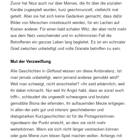
Zuvor hat Nour auch nur über Memes, die ihr über die sozialen
Kanäle zugespielt wurden, kurz geschmunzelt, vielleicht mal
geteilt. Aber sie hat sich keine Gedanken gemacht, dass dafür
Bilder von Menschen missbraucht werden, für ein Lachen auf
Kosten anderer. Für einen bald schalen Witz, der aber nicht mehr
aus dem Netz verschwindet und im schlimmsten Fall die
Betroffenen ein ganzes Leben lang begleitet. Es ist ein schmaler
Grad zwischen unbeteiligt und volle Granate betroffen zu sein.
Mut der Verzweiflung
Alle Geschichten in
Girlhood
wissen um diese Ambivalenz. Ist
man jemals unbeteiligt, wenn jemand anderes gemobbt wird?
Weil man schweigt, nicht einschreitet? »Ihr seid erbärmlich, weil
ihr dabei mitmacht. Nur weil ihr Angst habt, dass es sonst euch
trifft«, schleudert die ungewollt schwangere und brutalst
gemobbte Biona der eifernden, ihr auflauernden Meute entgegen.
In allen der sehr gut und intensiv geschriebenen und
dialogstarken Kurzgeschichten ist für die Protagonistinnen
irgendwann der Punkt erreicht, an dem sie nicht mehr
weiterkönnen. Wenn sie sich nicht länger verstecken können
oder gute Miene zum bösen Spiel machen wollen. Anfangs mit