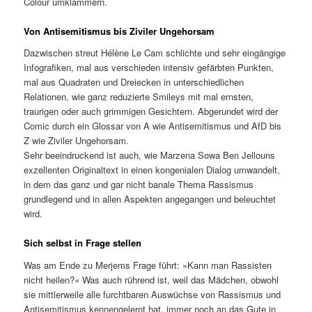
Colour umklammern.
Von Antisemitismus bis Ziviler Ungehorsam
Dazwischen streut Hélène Le Cam schlichte und sehr eingängige
Infografiken, mal aus verschieden intensiv gefärbten Punkten,
mal aus Quadraten und Dreiecken in unterschiedlichen
Relationen, wie ganz reduzierte Smileys mit mal ernsten,
traurigen oder auch grimmigen Gesichtern. Abgerundet wird der
Comic durch ein Glossar von A wie Antisemitismus und AfD bis
Z wie Ziviler Ungehorsam.
Sehr beeindruckend ist auch, wie Marzena Sowa Ben Jellouns
exzellenten Originaltext in einen kongenialen Dialog umwandelt,
in dem das ganz und gar nicht banale Thema Rassismus
grundlegend und in allen Aspekten angegangen und beleuchtet
wird.
Sich selbst in Frage stellen
Was am Ende zu Merjems Frage führt: »Kann man Rassisten
nicht heilen?« Was auch rührend ist, weil das Mädchen, obwohl
sie mittlerweile alle furchtbaren Auswüchse von Rassismus und
Antisemitismus kennengelernt hat, immer noch an das Gute in