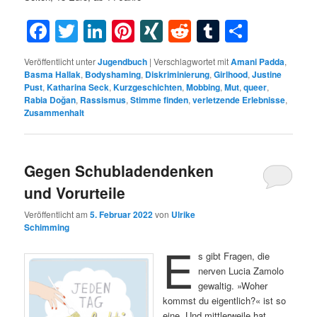
Facebook
Twitter
LinkedIn
Pinterest
XING
Reddit
Tumblr
Teilen
Veröffentlicht unter
Jugendbuch
|
Verschlagwortet mit
Amani Padda
,
Basma Hallak
,
Bodyshaming
,
Diskriminierung
,
Girlhood
,
Justine
Pust
,
Katharina Seck
,
Kurzgeschichten
,
Mobbing
,
Mut
,
queer
,
Rabia Doğan
,
Rassismus
,
Stimme finden
,
verletzende Erlebnisse
,
Zusammenhalt
Gegen Schubladendenken
und Vorurteile
Veröffentlicht am
5. Februar 2022
von
Ulrike
Schimming
E
s gibt Fragen, die
nerven Lucia Zamolo
gewaltig. »Woher
kommst du eigentlich?« ist so
eine. Und mittlerweile hat