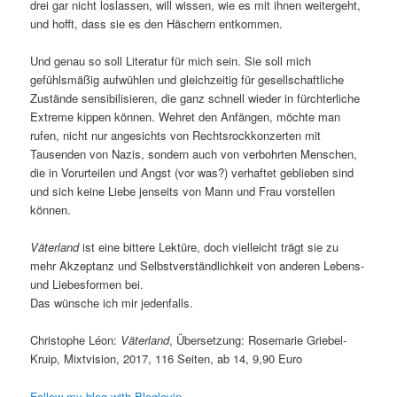
drei gar nicht loslassen, will wissen, wie es mit ihnen weitergeht,
und hofft, dass sie es den Häschern entkommen.
Und genau so soll Literatur für mich sein. Sie soll mich
gefühlsmäßig aufwühlen und gleichzeitig für gesellschaftliche
Zustände sensibilisieren, die ganz schnell wieder in fürchterliche
Extreme kippen können. Wehret den Anfängen, möchte man
rufen, nicht nur angesichts von Rechtsrockkonzerten mit
Tausenden von Nazis, sondern auch von verbohrten Menschen,
die in Vorurteilen und Angst (vor was?) verhaftet geblieben sind
und sich keine Liebe jenseits von Mann und Frau vorstellen
können.
Väterland
ist eine bittere Lektüre, doch vielleicht trägt sie zu
mehr Akzeptanz und Selbstverständlichkeit von anderen Lebens-
und Liebesformen bei.
Das wünsche ich mir jedenfalls.
Christophe Léon:
Väterland
, Übersetzung: Rosemarie Griebel-
Kruip, Mixtvision, 2017, 116 Seiten, ab 14, 9,90 Euro
Follow my blog with Bloglovin