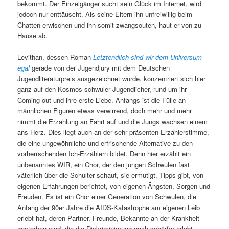
bekommt. Der Einzelgänger sucht sein Glück im Internet, wird
jedoch nur enttäuscht. Als seine Eltern ihn unfreiwillig beim
Chatten erwischen und ihn somit zwangsouten, haut er von zu
Hause ab.
Levithan, dessen Roman
Letztendlich sind wir dem Universum
egal
gerade von der Jugendjury mit dem Deutschen
Jugendliteraturpreis ausgezeichnet wurde, konzentriert sich hier
ganz auf den Kosmos schwuler Jugendlicher, rund um ihr
Coming-out und ihre erste Liebe. Anfangs ist die Fülle an
männlichen Figuren etwas verwirrend, doch mehr und mehr
nimmt die Erzählung an Fahrt auf und die Jungs wachsen einem
ans Herz. Dies liegt auch an der sehr präsenten Erzählerstimme,
die eine ungewöhnliche und erfrischende Alternative zu den
vorherrschenden Ich-Erzählern bildet. Denn hier erzählt ein
unbenanntes WIR, ein Chor, der den jungen Schwulen fast
väterlich über die Schulter schaut, sie ermutigt, Tipps gibt, von
eigenen Erfahrungen berichtet, von eigenen Ängsten, Sorgen und
Freuden. Es ist ein Chor einer Generation von Schwulen, die
Anfang der 90er Jahre die AIDS-Katastrophe am eigenen Leib
erlebt hat, deren Partner, Freunde, Bekannte an der Krankheit
gestorben sind, die die Diskriminierung noch schärfer erlebt