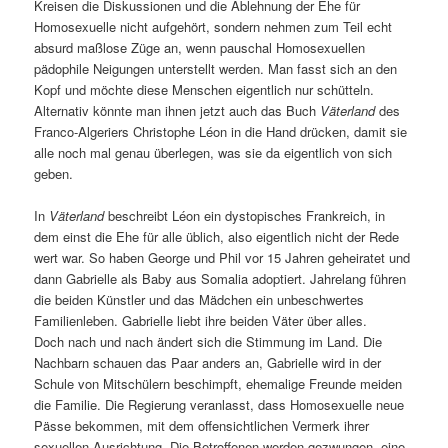
Kreisen die Diskussionen und die Ablehnung der Ehe für
Homosexuelle nicht aufgehört, sondern nehmen zum Teil echt
absurd maßlose Züge an, wenn pauschal Homosexuellen
pädophile Neigungen unterstellt werden. Man fasst sich an den
Kopf und möchte diese Menschen eigentlich nur schütteln.
Alternativ könnte man ihnen jetzt auch das Buch
Väterland
des
Franco-Algeriers Christophe Léon in die Hand drücken, damit sie
alle noch mal genau überlegen, was sie da eigentlich von sich
geben.
In
Väterland
beschreibt Léon ein dystopisches Frankreich, in
dem einst die Ehe für alle üblich, also eigentlich nicht der Rede
wert war. So haben George und Phil vor 15 Jahren geheiratet und
dann Gabrielle als Baby aus Somalia adoptiert. Jahrelang führen
die beiden Künstler und das Mädchen ein unbeschwertes
Familienleben. Gabrielle liebt ihre beiden Väter über alles.
Doch nach und nach ändert sich die Stimmung im Land. Die
Nachbarn schauen das Paar anders an, Gabrielle wird in der
Schule von Mitschülern beschimpft, ehemalige Freunde meiden
die Familie. Die Regierung veranlasst, dass Homosexuelle neue
Pässe bekommen, mit dem offensichtlichen Vermerk ihrer
sexuellen Ausrichtung. Die Betroffenen werden gezwungen, eine