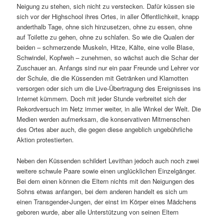
Neigung zu stehen, sich nicht zu verstecken. Dafür küssen sie
sich vor der Highschool ihres Ortes, in aller Öffentlichkeit, knapp
anderthalb Tage, ohne sich hinzusetzen, ohne zu essen, ohne
auf Toilette zu gehen, ohne zu schlafen. So wie die Qualen der
beiden – schmerzende Muskeln, Hitze, Kälte, eine volle Blase,
Schwindel, Kopfweh – zunehmen, so wächst auch die Schar der
Zuschauer an. Anfangs sind nur ein paar Freunde und Lehrer vor
der Schule, die die Küssenden mit Getränken und Klamotten
versorgen oder sich um die Live-Übertragung des Ereignisses ins
Internet kümmern. Doch mit jeder Stunde verbreitet sich der
Rekordversuch im Netz immer weiter, in alle Winkel der Welt. Die
Medien werden aufmerksam, die konservativen Mitmenschen
des Ortes aber auch, die gegen diese angeblich ungebührliche
Aktion protestierten.
Neben den Küssenden schildert Levithan jedoch auch noch zwei
weitere schwule Paare sowie einen unglücklichen Einzelgänger.
Bei dem einen können die Eltern nichts mit den Neigungen des
Sohns etwas anfangen, bei dem anderen handelt es sich um
einen Transgender-Jungen, der einst im Körper eines Mädchens
geboren wurde, aber alle Unterstützung von seinen Eltern