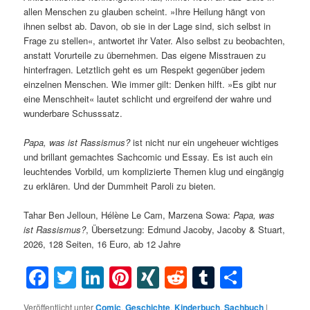
allen Menschen zu glauben scheint. »Ihre Heilung hängt von
ihnen selbst ab. Davon, ob sie in der Lage sind, sich selbst in
Frage zu stellen«, antwortet ihr Vater. Also selbst zu beobachten,
anstatt Vorurteile zu übernehmen. Das eigene Misstrauen zu
hinterfragen. Letztlich geht es um Respekt gegenüber jedem
einzelnen Menschen. Wie immer gilt: Denken hilft. »Es gibt nur
eine Menschheit« lautet schlicht und ergreifend der wahre und
wunderbare Schusssatz.
Papa, was ist Rassismus?
ist nicht nur ein ungeheuer wichtiges
und brillant gemachtes Sachcomic und Essay. Es ist auch ein
leuchtendes Vorbild, um komplizierte Themen klug und eingängig
zu erklären. Und der Dummheit Paroli zu bieten.
Tahar Ben Jelloun, Hélène Le Cam, Marzena Sowa:
Papa, was
ist Rassismus?
, Übersetzung: Edmund Jacoby, Jacoby & Stuart,
2026, 128 Seiten, 16 Euro, ab 12 Jahre
Facebook
Twitter
LinkedIn
Pinterest
XING
Reddit
Tumblr
Teilen
Veröffentlicht unter
Comic
,
Geschichte
,
Kinderbuch
,
Sachbuch
|