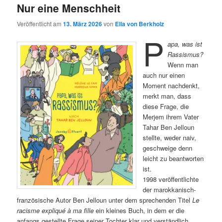
Nur eine Menschheit
Veröffentlicht am
13. März 2026
von
Ella von Berkholz
P
apa, was ist
Rassismus?
Wenn man
auch nur einen
Moment nachdenkt,
merkt man, dass
diese Frage, die
Merjem ihrem Vater
Tahar Ben Jelloun
stellte, weder naiv,
geschweige denn
leicht zu beantworten
ist.
1998 veröffentlichte
der marokkanisch-
französische Autor Ben Jelloun unter dem sprechenden Titel
Le
racisme expliqué à ma fille
ein kleines Buch, in dem er die
anfangs gestellte Frage seiner Tochter klar und verständlich