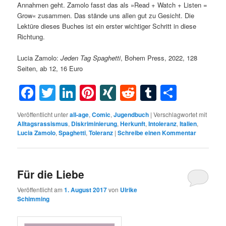
Annahmen geht. Zamolo fasst das als »Read + Watch + Listen =
Grow« zusammen. Das stände uns allen gut zu Gesicht. Die
Lektüre dieses Buches ist ein erster wichtiger Schritt in diese
Richtung.
Lucia Zamolo:
Jeden
Tag Spaghetti
, Bohem Press, 2022, 128
Seiten, ab 12, 16 Euro
Facebook
Twitter
LinkedIn
Pinterest
XING
Reddit
Tumblr
Teilen
Veröffentlicht unter
all-age
,
Comic
,
Jugendbuch
|
Verschlagwortet mit
Alltagsrassismus
,
Diskriminierung
,
Herkunft
,
Intoleranz
,
Italien
,
Lucia Zamolo
,
Spaghetti
,
Toleranz
|
Schreibe einen Kommentar
Für die Liebe
Veröffentlicht am
1. August 2017
von
Ulrike
Schimming