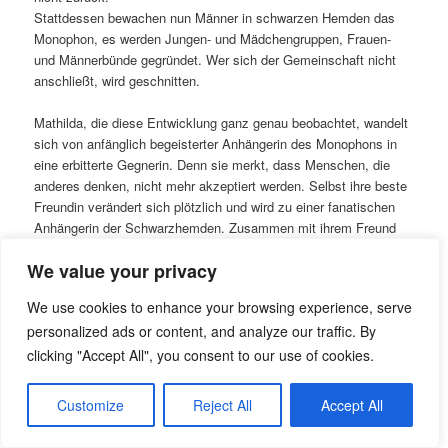
Stattdessen bewachen nun Männer in schwarzen Hemden das
Monophon, es werden Jungen- und Mädchengruppen, Frauen-
und Männerbünde gegründet. Wer sich der Gemeinschaft nicht
anschließt, wird geschnitten.
Mathilda, die diese Entwicklung ganz genau beobachtet, wandelt
sich von anfänglich begeisterter Anhängerin des Monophons in
eine erbitterte Gegnerin. Denn sie merkt, dass Menschen, die
anderes denken, nicht mehr akzeptiert werden. Selbst ihre beste
Freundin verändert sich plötzlich und wird zu einer fanatischen
Anhängerin der Schwarzhemden. Zusammen mit ihrem Freund
Coolman schmiedet Mathilda einen Plan, um das Monophon aus
We value your privacy
der Stadt zu schaffen.
We use cookies to enhance your browsing experience, serve
Elisabeth Zöller gelingt es in ihrer Parabel anhand von wenigen
personalized ads or content, and analyze our traffic. By
Beispielen, sowohl die Absurdität als auch das Gewaltpotential
von Faschismus zu umreißen. Selbst jungen Lesern wird so sehr
clicking "Accept All", you consent to our use of cookies.
gut deutlich gemacht, wie viel es wert ist, seine Meinung frei
äußern, selbst über sich, seine Zeit, seine Freunde, sein Leben
Customize
Reject All
Accept All
bestimmen zu können, und nicht wegen eines körperlichen
Merkmals oder einer anderen Meinung (oder wahlweise auch