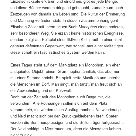
Einzelschicksale erklären und einordnen, gibt es jede Menge,
und diese Bücher werden dringend gebraucht, zumal kaum noch
Zeitzeugen von damals am Leben sind. Die Kultur der Erinnerung
und Mahnung verändert sich. In diesem Zusammenhang geht
Elisabeth Zöller mit ihrem neuen Buch
Monophon
einen anderen,
sehr besonderen Weg. Sie erzählt keine historischen Ereignisse,
sondern zeigt am Beispiel einer fiktiven Kleinstadt in einer nicht
genauer definierten Gegenwart, wie schnell aus einer vielfältigen
Gesellschaft ein faschistisches System werden kann.
Eines Tages steht auf dem Marktplatz ein Monophon, ein eher
antiquiertes Objekt, einem Grammophon ähnlich, das aber nur
mit einer Stimme spricht. Es spielt nette Musik ab und unterhält
die Menschen im Dorf. Man singt, man tanzt, man freut sich an
der Abwechslung und der Kurzweil.
Doch mit der Zeit teilt das Monophon auch Dinge mit, die
verwundern: Alle Rothaarigen sollen sich auf dem Platz
versammeln, sie würden einen Ausflug machen. Verwunderung
und Neid macht sich bei den Zurückgebliebenen breit. Später
werden die Sommersprossigen und die Brillenträger fortgebracht.
Der Neid schlägt in Misstrauen um, denn die Menschen kehren
nicht zurück.