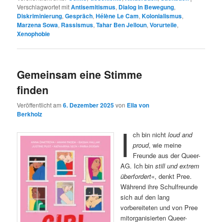
Verschlagwortet mit
Antisemitismus
,
Dialog in Bewegung
,
Diskriminierung
,
Gespräch
,
Hélène Le Cam
,
Kolonialismus
,
Marzena Sowa
,
Rassismus
,
Tahar Ben Jelloun
,
Vorurteile
,
Xenophobie
Gemeinsam eine Stimme
finden
Veröffentlicht am
6. Dezember 2025
von
Ella von
Berkholz
I
ch bin nicht
loud and
proud
, wie meine
Freunde aus der Queer-
AG. Ich bin
still und extrem
überfordert
«, denkt Pree.
Während ihre Schulfreunde
sich auf den lang
vorbereiteten und von Pree
mitorganisierten Queer-