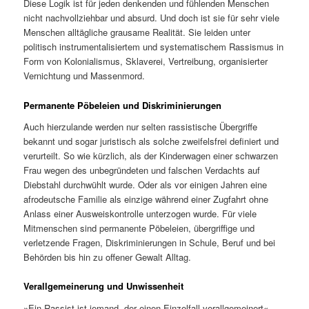
Diese Logik ist für jeden denkenden und fühlenden Menschen
nicht nachvollziehbar und absurd. Und doch ist sie für sehr viele
Menschen alltägliche grausame Realität. Sie leiden unter
politisch instrumentalisiertem und systematischem Rassismus in
Form von Kolonialismus, Sklaverei, Vertreibung, organisierter
Vernichtung und Massenmord.
Permanente Pöbeleien und Diskriminierungen
Auch hierzulande werden nur selten rassistische Übergriffe
bekannt und sogar juristisch als solche zweifelsfrei definiert und
verurteilt. So wie kürzlich, als der Kinderwagen einer schwarzen
Frau wegen des unbegründeten und falschen Verdachts auf
Diebstahl durchwühlt wurde. Oder als vor einigen Jahren eine
afrodeutsche Familie als einzige während einer Zugfahrt ohne
Anlass einer Ausweiskontrolle unterzogen wurde. Für viele
Mitmenschen sind permanente Pöbeleien, übergriffige und
verletzende Fragen, Diskriminierungen in Schule, Beruf und bei
Behörden bis hin zu offener Gewalt Alltag.
Verallgemeinerung und Unwissenheit
»Ein Rassist ist jemand, der einen Einzelfall verallgemeinert«,