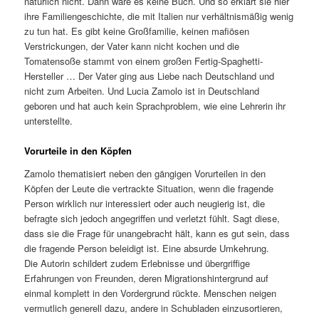
natürlich nicht. Dann wäre es keine Buch. Und so erklärt sie hier
ihre Familiengeschichte, die mit Italien nur verhältnismäßig wenig
zu tun hat. Es gibt keine Großfamilie, keinen mafiösen
Verstrickungen, der Vater kann nicht kochen und die
Tomatensoße stammt von einem großen Fertig-Spaghetti-
Hersteller … Der Vater ging aus Liebe nach Deutschland und
nicht zum Arbeiten. Und Lucia Zamolo ist in Deutschland
geboren und hat auch kein Sprachproblem, wie eine Lehrerin ihr
unterstellte.
Vorurteile in den Köpfen
Zamolo thematisiert neben den gängigen Vorurteilen in den
Köpfen der Leute die vertrackte Situation, wenn die fragende
Person wirklich nur interessiert oder auch neugierig ist, die
befragte sich jedoch angegriffen und verletzt fühlt. Sagt diese,
dass sie die Frage für unangebracht hält, kann es gut sein, dass
die fragende Person beleidigt ist. Eine absurde Umkehrung.
Die Autorin schildert zudem Erlebnisse und übergriffige
Erfahrungen von Freunden, deren Migrationshintergrund auf
einmal komplett in den Vordergrund rückte. Menschen neigen
vermutlich generell dazu, andere in Schubladen einzusortieren,