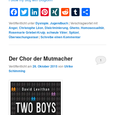
Facebook
Twitter
LinkedIn
Pinterest
XING
Reddit
Tumblr
Teilen
Veröffentlicht unter
Dystopie
,
Jugendbuch
|
Verschlagwortet mit
Angst
,
Christophe Léon
,
Diskriminierung
,
Ghetto
,
Homosexualität
,
Rosemarie Griebel-Kruip
,
schwule Väter
,
Spitzel
,
Überwachungsstaat
|
Schreibe einen Kommentar
Der Chor der Mutmacher
1
Veröffentlicht am
26. Oktober 2015
von
Ulrike
Schimming