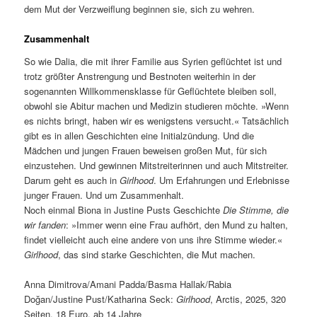
dem Mut der Verzweiflung beginnen sie, sich zu wehren.
Zusammenhalt
So wie Dalia, die mit ihrer Familie aus Syrien geflüchtet ist und
trotz größter Anstrengung und Bestnoten weiterhin in der
sogenannten Willkommensklasse für Geflüchtete bleiben soll,
obwohl sie Abitur machen und Medizin studieren möchte. »Wenn
es nichts bringt, haben wir es wenigstens versucht.« Tatsächlich
gibt es in allen Geschichten eine Initialzündung. Und die
Mädchen und jungen Frauen beweisen großen Mut, für sich
einzustehen. Und gewinnen Mitstreiterinnen und auch Mitstreiter.
Darum geht es auch in
Girlhood
. Um Erfahrungen und Erlebnisse
junger Frauen. Und um Zusammenhalt.
Noch einmal Biona in Justine Pusts Geschichte
Die Stimme, die
wir fanden
: »Immer wenn eine Frau aufhört, den Mund zu halten,
findet vielleicht auch eine andere von uns ihre Stimme wieder.«
Girlhood
, das sind starke Geschichten, die Mut machen.
Anna Dimitrova/Amani Padda/Basma Hallak/Rabia
Doğan/Justine Pust/Katharina Seck:
Girlhood
, Arctis, 2025, 320
Seiten, 18 Euro, ab 14 Jahre