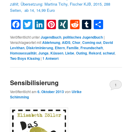
zählt,
Übersetzung: Martina Tichy, Fischer KJB, 2015, 288
Seiten, ab 14, 14,99 Euro
Facebook
Twitter
LinkedIn
Pinterest
XING
Reddit
Tumblr
Teilen
Veröffentlicht unter
Jugendbuch
,
politisches Jugendbuch
|
Verschlagwortet mit
Ablehnung
,
AIDS
,
Chor
,
Coming out
,
David
Levithan
,
Diskriminierung
,
Eltern
,
Familie
,
Freundschaft
,
Homosexualität
,
Jungs
,
Küssen
,
Liebe
,
Outing
,
Rekord
,
schwul
,
Two Boys Kissing
|
1
Antwort
Sensibilisierung
1
Veröffentlicht am
6. Oktober 2013
von
Ulrike
Schimming