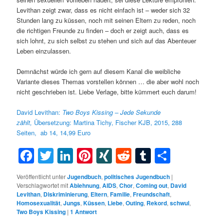
Levithan zeigt zwar, dass es nicht einfach ist – weder sich 32
Stunden lang zu küssen, noch mit seinen Eltern zu reden, noch
die richtigen Freunde zu finden – doch er zeigt auch, dass es
sich lohnt, zu sich selbst zu stehen und sich auf das Abenteuer
Leben einzulassen.
Demnächst würde ich gern auf diesem Kanal die weibliche
Variante dieses Themas vorstellen können … die aber wohl noch
nicht geschrieben ist. Liebe Verlage, bitte kümmert euch darum!
David Levithan:
Two
Boys
Kissing –
Jede Sekunde
zählt,
Übersetzung: Martina Tichy, Fischer KJB, 2015, 288
Seiten, ab 14, 14,99 Euro
Facebook
Twitter
LinkedIn
Pinterest
XING
Reddit
Tumblr
Teilen
Veröffentlicht unter
Jugendbuch
,
politisches Jugendbuch
|
Verschlagwortet mit
Ablehnung
,
AIDS
,
Chor
,
Coming out
,
David
Levithan
,
Diskriminierung
,
Eltern
,
Familie
,
Freundschaft
,
Homosexualität
,
Jungs
,
Küssen
,
Liebe
,
Outing
,
Rekord
,
schwul
,
Two Boys Kissing
|
1
Antwort