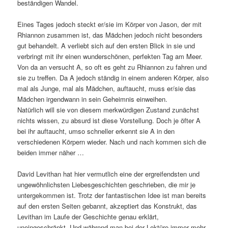
beständigen Wandel.
Eines Tages jedoch steckt er/sie im Körper von Jason, der mit
Rhiannon zusammen ist, das Mädchen jedoch nicht besonders
gut behandelt. A verliebt sich auf den ersten Blick in sie und
verbringt mit ihr einen wunderschönen, perfekten Tag am Meer.
Von da an versucht A, so oft es geht zu Rhiannon zu fahren und
sie zu treffen. Da A jedoch ständig in einem anderen Körper, also
mal als Junge, mal als Mädchen, auftaucht, muss er/sie das
Mädchen irgendwann in sein Geheimnis einweihen.
Natürlich will sie von diesem merkwürdigen Zustand zunächst
nichts wissen, zu absurd ist diese Vorstellung. Doch je öfter A
bei ihr auftaucht, umso schneller erkennt sie A in den
verschiedenen Körpern wieder. Nach und nach kommen sich die
beiden immer näher …
David Levithan hat hier vermutlich eine der ergreifendsten und
ungewöhnlichsten Liebesgeschichten geschrieben, die mir je
untergekommen ist. Trotz der fantastischen Idee ist man bereits
auf den ersten Seiten gebannt, akzeptiert das Konstrukt, das
Levithan im Laufe der Geschichte genau erklärt,
uneingeschränkt. Und während man bei der Lektüre immer mehr