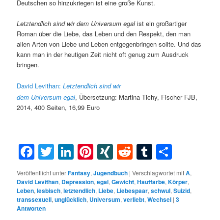
Deutschen so hinzukriegen ist eine große Kunst.
Letztendlich sind wir dem Universum egal
ist ein großartiger
Roman über die Liebe, das Leben und den Respekt, den man
allen Arten von Liebe und Leben entgegenbringen sollte. Und das
kann man in der heutigen Zeit nicht oft genug zum Ausdruck
bringen.
David
Levithan:
Letztendlich sind wir
dem Universum egal
, Übersetzung: Martina Tichy, Fischer FJB,
2014, 400 Seiten, 16,99 Euro
Facebook
Twitter
LinkedIn
Pinterest
XING
Reddit
Tumblr
Teilen
Veröffentlicht unter
Fantasy
,
Jugendbuch
|
Verschlagwortet mit
A
,
David Levithan
,
Depression
,
egal
,
Gewicht
,
Hautfarbe
,
Körper
,
Leben
,
lesbisch
,
letztendlich
,
Liebe
,
Liebespaar
,
schwul
,
Suizid
,
transsexuell
,
unglücklich
,
Universum
,
verliebt
,
Wechsel
|
3
Antworten