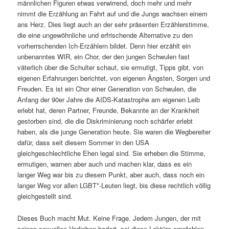
männlichen Figuren etwas verwirrend, doch mehr und mehr
nimmt die Erzählung an Fahrt auf und die Jungs wachsen einem
ans Herz. Dies liegt auch an der sehr präsenten Erzählerstimme,
die eine ungewöhnliche und erfrischende Alternative zu den
vorherrschenden Ich-Erzählern bildet. Denn hier erzählt ein
unbenanntes WIR, ein Chor, der den jungen Schwulen fast
väterlich über die Schulter schaut, sie ermutigt, Tipps gibt, von
eigenen Erfahrungen berichtet, von eigenen Ängsten, Sorgen und
Freuden. Es ist ein Chor einer Generation von Schwulen, die
Anfang der 90er Jahre die AIDS-Katastrophe am eigenen Leib
erlebt hat, deren Partner, Freunde, Bekannte an der Krankheit
gestorben sind, die die Diskriminierung noch schärfer erlebt
haben, als die junge Generation heute. Sie waren die Wegbereiter
dafür, dass seit diesem Sommer in den USA
gleichgeschlechtliche Ehen legal sind. Sie erheben die Stimme,
ermutigen, warnen aber auch und machen klar, dass es ein
langer Weg war bis zu diesem Punkt, aber auch, dass noch ein
langer Weg vor allen LGBT*-Leuten liegt, bis diese rechtlich völlig
gleichgestellt sind.
Dieses Buch macht Mut. Keine Frage. Jedem Jungen, der mit
seinen sexuellen Vorlieben hadert, sei diese Lektüre empfohlen.