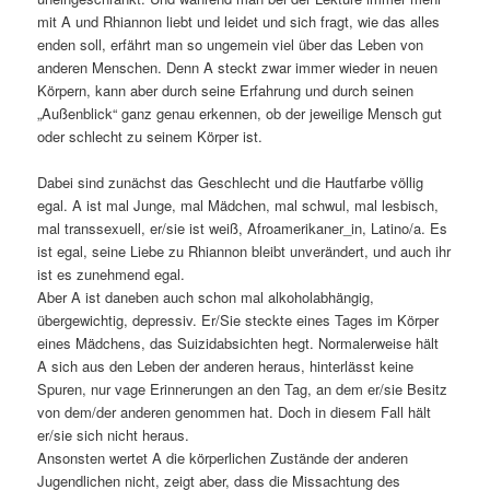
mit A und Rhiannon liebt und leidet und sich fragt, wie das alles
enden soll, erfährt man so ungemein viel über das Leben von
anderen Menschen. Denn A steckt zwar immer wieder in neuen
Körpern, kann aber durch seine Erfahrung und durch seinen
„Außenblick“ ganz genau erkennen, ob der jeweilige Mensch gut
oder schlecht zu seinem Körper ist.
Dabei sind zunächst das Geschlecht und die Hautfarbe völlig
egal. A ist mal Junge, mal Mädchen, mal schwul, mal lesbisch,
mal transsexuell, er/sie ist weiß, Afroamerikaner_in, Latino/a. Es
ist egal, seine Liebe zu Rhiannon bleibt unverändert, und auch ihr
ist es zunehmend egal.
Aber A ist daneben auch schon mal alkoholabhängig,
übergewichtig, depressiv. Er/Sie steckte eines Tages im Körper
eines Mädchens, das Suizidabsichten hegt. Normalerweise hält
A sich aus den Leben der anderen heraus, hinterlässt keine
Spuren, nur vage Erinnerungen an den Tag, an dem er/sie Besitz
von dem/der anderen genommen hat. Doch in diesem Fall hält
er/sie sich nicht heraus.
Ansonsten wertet A die körperlichen Zustände der anderen
Jugendlichen nicht, zeigt aber, dass die Missachtung des