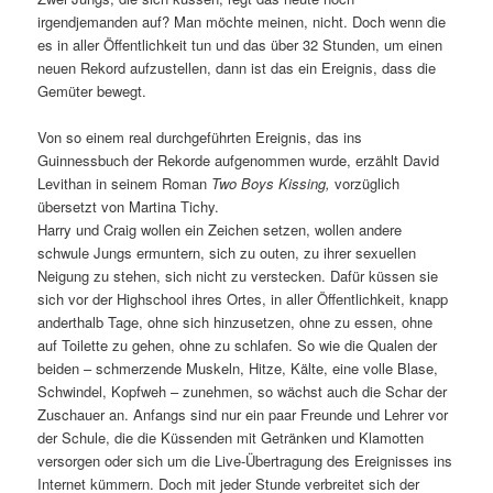
irgendjemanden auf? Man möchte meinen, nicht. Doch wenn die
es in aller Öffentlichkeit tun und das über 32 Stunden, um einen
neuen Rekord aufzustellen, dann ist das ein Ereignis, dass die
Gemüter bewegt.
Von so einem real durchgeführten Ereignis, das ins
Guinnessbuch der Rekorde aufgenommen wurde, erzählt David
Levithan in seinem Roman
Two Boys Kissing,
vorzüglich
übersetzt von Martina Tichy.
Harry und Craig wollen ein Zeichen setzen, wollen andere
schwule Jungs ermuntern, sich zu outen, zu ihrer sexuellen
Neigung zu stehen, sich nicht zu verstecken. Dafür küssen sie
sich vor der Highschool ihres Ortes, in aller Öffentlichkeit, knapp
anderthalb Tage, ohne sich hinzusetzen, ohne zu essen, ohne
auf Toilette zu gehen, ohne zu schlafen. So wie die Qualen der
beiden – schmerzende Muskeln, Hitze, Kälte, eine volle Blase,
Schwindel, Kopfweh – zunehmen, so wächst auch die Schar der
Zuschauer an. Anfangs sind nur ein paar Freunde und Lehrer vor
der Schule, die die Küssenden mit Getränken und Klamotten
versorgen oder sich um die Live-Übertragung des Ereignisses ins
Internet kümmern. Doch mit jeder Stunde verbreitet sich der