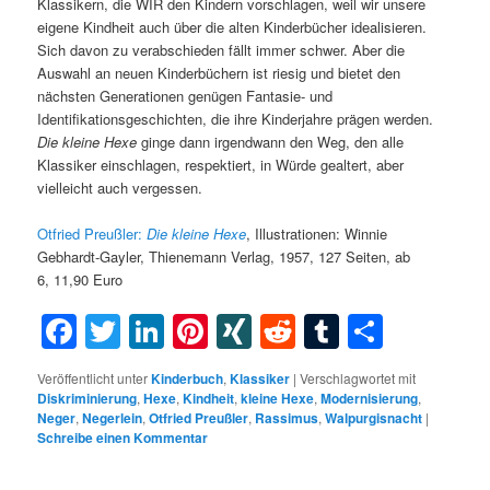
Klassikern, die WIR den Kindern vorschlagen, weil wir unsere
eigene Kindheit auch über die alten Kinderbücher idealisieren.
Sich davon zu verabschieden fällt immer schwer. Aber die
Auswahl an neuen Kinderbüchern ist riesig und bietet den
nächsten Generationen genügen Fantasie- und
Identifikationsgeschichten, die ihre Kinderjahre prägen werden.
Die kleine Hexe
ginge dann irgendwann den Weg, den alle
Klassiker einschlagen, respektiert, in Würde gealtert, aber
vielleicht auch vergessen.
Otfried Preußler:
Die kleine Hexe
, Illustrationen: Winnie
Gebhardt-Gayler, Thienemann Verlag, 1957, 127 Seiten, ab
6, 11,90 Euro
Facebook
Twitter
LinkedIn
Pinterest
XING
Reddit
Tumblr
Teilen
Veröffentlicht unter
Kinderbuch
,
Klassiker
|
Verschlagwortet mit
Diskriminierung
,
Hexe
,
Kindheit
,
kleine Hexe
,
Modernisierung
,
Neger
,
Negerlein
,
Otfried Preußler
,
Rassimus
,
Walpurgisnacht
|
Schreibe einen Kommentar