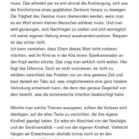
muss. Das erfordert per se erst einmal die Anstrengung, sich aus
der Komfortzone eines geglätteten Denkens heraus zu bewegen.
Die Trägheit des Geistes muss überwunden werden, wenn man
so ein Wort einem kleinen Menschen erklären muss. Und man
wird gezwungen, sich Nachfragen zu stellen und sich womöglich
mit seiner eigenen Haltung erneut auseinanderzusetzen. Bequem
ist das sicher nicht.
Ich kann verstehen, dass Eltern dieses Wort nicht vorlesen
möchten, weil ihr Kind es in der Kita einem Spielkameraden an
den Kopf werfen könnte. Das mag man wirklich nicht wollen. Hier
liegt das Dilemma. Doch es nicht vorzulesen, es nicht zu
erklären verschiebt das Problem nur um eine gewisse Zeit und
baut derweil ein Tabu auf, was möglicherweise eine ganz fatalere
Verlockung entwickeln kann, die dann das genaue Gegenteil von
dem bewirkt, was die erzieherische Intention beabsichtigt hatte.
Möchte man solche Themen aussparen, sollten die Vorleser sich
überlegen, auf die alten Texte zu verzichten, die ihre eigene
Kindheit geprägt haben. Es wäre ein Abschied von der Nostalgie
und der Sentimentalität – und von der eigenen Kindheit. Vielleicht
hängen wir Erwachsenen deshalb immer noch so an den