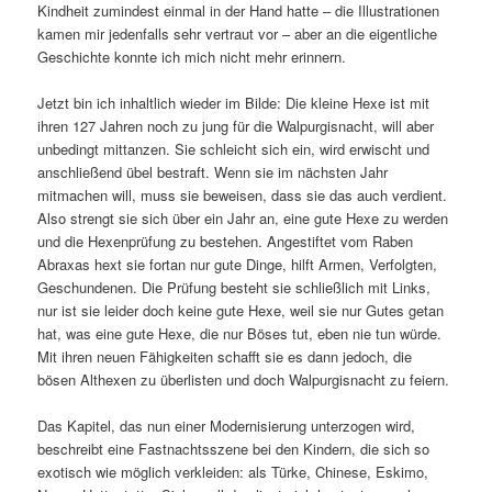
Kindheit zumindest einmal in der Hand hatte – die Illustrationen
kamen mir jedenfalls sehr vertraut vor – aber an die eigentliche
Geschichte konnte ich mich nicht mehr erinnern.
Jetzt bin ich inhaltlich wieder im Bilde: Die kleine Hexe ist mit
ihren 127 Jahren noch zu jung für die Walpurgisnacht, will aber
unbedingt mittanzen. Sie schleicht sich ein, wird erwischt und
anschließend übel bestraft. Wenn sie im nächsten Jahr
mitmachen will, muss sie beweisen, dass sie das auch verdient.
Also strengt sie sich über ein Jahr an, eine gute Hexe zu werden
und die Hexenprüfung zu bestehen. Angestiftet vom Raben
Abraxas hext sie fortan nur gute Dinge, hilft Armen, Verfolgten,
Geschundenen. Die Prüfung besteht sie schließlich mit Links,
nur ist sie leider doch keine gute Hexe, weil sie nur Gutes getan
hat, was eine gute Hexe, die nur Böses tut, eben nie tun würde.
Mit ihren neuen Fähigkeiten schafft sie es dann jedoch, die
bösen Althexen zu überlisten und doch Walpurgisnacht zu feiern.
Das Kapitel, das nun einer Modernisierung unterzogen wird,
beschreibt eine Fastnachtsszene bei den Kindern, die sich so
exotisch wie möglich verkleiden: als Türke, Chinese, Eskimo,