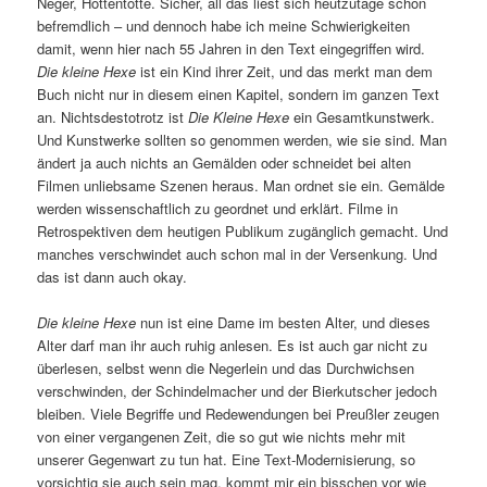
Neger, Hottentotte. Sicher, all das liest sich heutzutage schon
befremdlich – und dennoch habe ich meine Schwierigkeiten
damit, wenn hier nach 55 Jahren in den Text eingegriffen wird.
Die kleine Hexe
ist ein Kind ihrer Zeit, und das merkt man dem
Buch nicht nur in diesem einen Kapitel, sondern im ganzen Text
an. Nichtsdestotrotz ist
Die Kleine Hexe
ein Gesamtkunstwerk.
Und Kunstwerke sollten so genommen werden, wie sie sind. Man
ändert ja auch nichts an Gemälden oder schneidet bei alten
Filmen unliebsame Szenen heraus. Man ordnet sie ein. Gemälde
werden wissenschaftlich zu geordnet und erklärt. Filme in
Retrospektiven dem heutigen Publikum zugänglich gemacht. Und
manches verschwindet auch schon mal in der Versenkung. Und
das ist dann auch okay.
Die kleine Hexe
nun ist eine Dame im besten Alter, und dieses
Alter darf man ihr auch ruhig anlesen. Es ist auch gar nicht zu
überlesen, selbst wenn die Negerlein und das Durchwichsen
verschwinden, der Schindelmacher und der Bierkutscher jedoch
bleiben. Viele Begriffe und Redewendungen bei Preußler zeugen
von einer vergangenen Zeit, die so gut wie nichts mehr mit
unserer Gegenwart zu tun hat. Eine Text-Modernisierung, so
vorsichtig sie auch sein mag, kommt mir ein bisschen vor wie