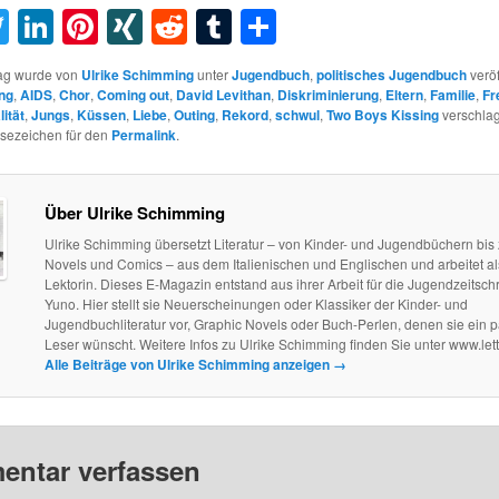
acebook
Twitter
LinkedIn
Pinterest
XING
Reddit
Tumblr
Teilen
rag wurde von
Ulrike Schimming
unter
Jugendbuch
,
politisches Jugendbuch
veröf
ng
,
AIDS
,
Chor
,
Coming out
,
David Levithan
,
Diskriminierung
,
Eltern
,
Familie
,
Fr
ität
,
Jungs
,
Küssen
,
Liebe
,
Outing
,
Rekord
,
schwul
,
Two Boys Kissing
verschlag
esezeichen für den
Permalink
.
Über Ulrike Schimming
Ulrike Schimming übersetzt Literatur – von Kinder- und Jugendbüchern bis
Novels und Comics – aus dem Italienischen und Englischen und arbeitet als
Lektorin. Dieses E-Magazin entstand aus ihrer Arbeit für die Jugendzeitschri
Yuno. Hier stellt sie Neuerscheinungen oder Klassiker der Kinder- und
Jugendbuchliteratur vor, Graphic Novels oder Buch-Perlen, denen sie ein 
Leser wünscht. Weitere Infos zu Ulrike Schimming finden Sie unter www.let
Alle Beiträge von Ulrike Schimming anzeigen
→
ntar verfassen