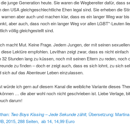
 die junge Generation heute. Sie waren die Wegbereiter dafür, dass s
 den USA gleichgeschlechtliche Ehen legal sind. Sie erheben die St
, warnen aber auch und machen klar, dass es ein langer Weg war bis
kt, aber auch, dass noch ein langer Weg vor allen LGBT*-Leuten lieg
lich völlig gleichgestellt sind.
ch macht Mut. Keine Frage. Jedem Jungen, der mit seinen sexuellen
i diese Lektüre empfohlen. Levithan zeigt zwar, dass es nicht einfach 
 32 Stunden lang zu küssen, noch mit seinen Eltern zu reden, noch d
Freunde zu finden – doch er zeigt auch, dass es sich lohnt, zu sich se
d sich auf das Abenteuer Leben einzulassen.
 würde ich gern auf diesem Kanal die weibliche Variante dieses Th
 können … die aber wohl noch nicht geschrieben ist. Liebe Verlage, bit
euch darum!
ithan:
Two
Boys
Kissing –
Jede Sekunde zählt,
Übersetzung: Martina 
B, 2015, 288 Seiten, ab 14, 14,99 Euro