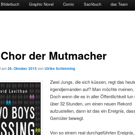
Bilderbuch
Graphic Novel
Comic
Sachbuch
das Team
 Chor der Mutmacher
ht am
26. Oktober 2015
von
Ulrike Schimming
Zwei Jungs, die sich küssen, regt das heut
irgendjemanden auf? Man möchte meinen, 
Doch wenn die es in aller Öffentlichkeit tun
über 32 Stunden, um einen neuen Rekord
aufzustellen, dann ist das ein Ereignis, das
Gemüter bewegt.
Von so einem real durchgeführten Ereignis,