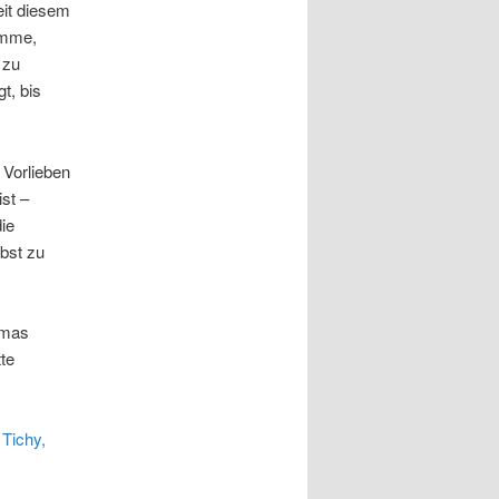
eit diesem
imme,
 zu
t, bis
 Vorlieben
ist –
ie
lbst zu
emas
te
Tichy,