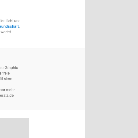
fentlicht und
eundschaft
,
wortet.
 zu Graphic
 freie
ft stern
paar mehr
terata.de