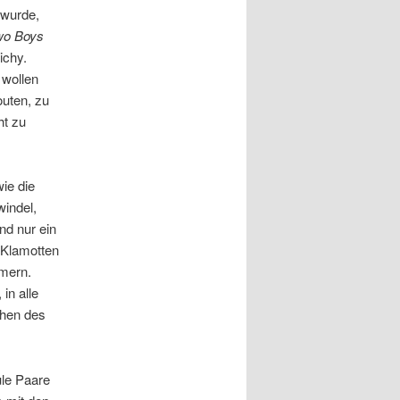
wurde,
wo Boys
ichy.
 wollen
outen, zu
ht zu
ie die
windel,
nd nur ein
 Klamotten
mmern.
in alle
chen des
ule Paare