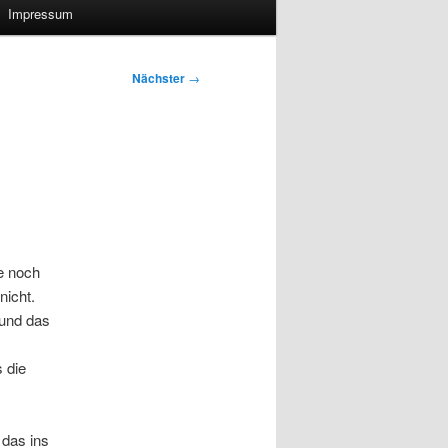
Impressum
Nächster
→
e noch
nicht.
 und das
s die
 das ins