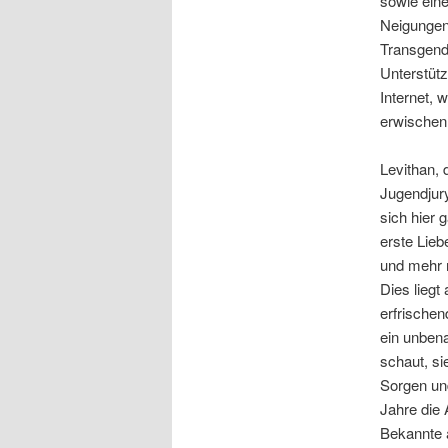
sowie eine
Neigungen
Transgend
Unterstüt
Internet, 
erwischen
Levithan
Jugendjury
sich hier 
erste Lieb
und mehr 
Dies liegt
erfrischen
ein unbena
schaut, si
Sorgen und
Jahre die 
Bekannte a