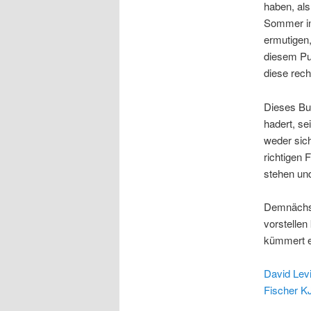
haben, als
Sommer in
ermutigen
diesem Pun
diese recht
Dieses Bu
hadert, se
weder sich
richtigen 
stehen un
Demnächst
vorstellen
kümmert 
David Lev
Fischer KJ