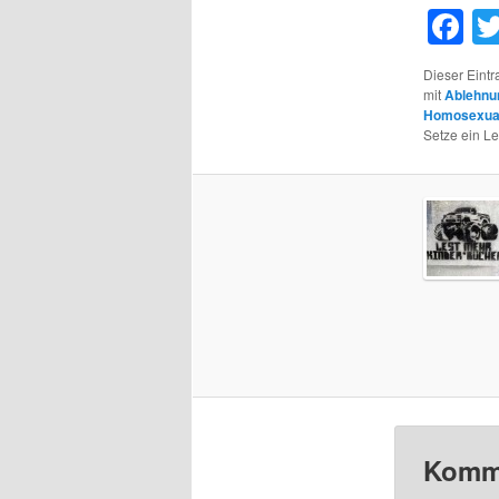
F
Dieser Eint
mit
Ablehnu
Homosexual
Setze ein L
Komme