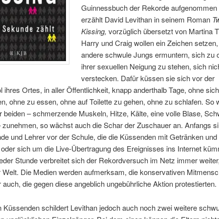
Guinnessbuch der Rekorde aufgenommen 
erzählt David Levithan in seinem Roman
T
Kissing,
vorzüglich übersetzt von Martina T
Harry und Craig wollen ein Zeichen setzen,
andere schwule Jungs ermuntern, sich zu 
ihrer sexuellen Neigung zu stehen, sich nic
verstecken. Dafür küssen sie sich vor der
 ihres Ortes, in aller Öffentlichkeit, knapp anderthalb Tage, ohne sich
n, ohne zu essen, ohne auf Toilette zu gehen, ohne zu schlafen. So w
 beiden – schmerzende Muskeln, Hitze, Kälte, eine volle Blase, Sch
 zunehmen, so wächst auch die Schar der Zuschauer an. Anfangs si
nde und Lehrer vor der Schule, die die Küssenden mit Getränken und
oder sich um die Live-Übertragung des Ereignisses ins Internet kü
eder Stunde verbreitet sich der Rekordversuch im Netz immer weiter, 
r Welt. Die Medien werden aufmerksam, die konservativen Mitmens
 auch, die gegen diese angeblich ungebührliche Aktion protestierten.
 Küssenden schildert Levithan jedoch auch noch zwei weitere schw