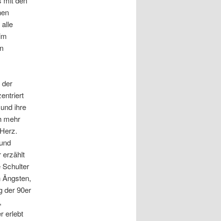
s mit den
nen
alle
 im
en
 der
entriert
und ihre
ch mehr
Herz.
 und
 erzählt
 Schulter
n Ängsten,
g der 90er
,
r erlebt