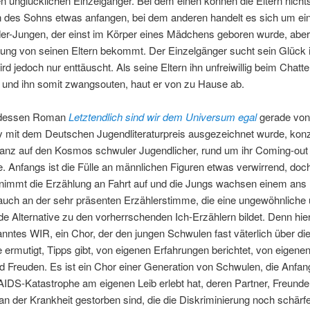
n unglücklichen Einzelgänger. Bei dem einen können die Eltern nicht
 des Sohns etwas anfangen, bei dem anderen handelt es sich um ei
er-Jungen, der einst im Körper eines Mädchens geboren wurde, aber 
zung von seinen Eltern bekommt. Der Einzelgänger sucht sein Glück
wird jedoch nur enttäuscht. Als seine Eltern ihn unfreiwillig beim Chatt
 und ihn somit zwangsouten, haut er von zu Hause ab.
, dessen Roman
Letztendlich sind wir dem Universum egal
gerade von
 mit dem Deutschen Jugendliteraturpreis ausgezeichnet wurde, konz
ganz auf den Kosmos schwuler Jugendlicher, rund um ihr Coming-out 
e. Anfangs ist die Fülle an männlichen Figuren etwas verwirrend, do
nimmt die Erzählung an Fahrt auf und die Jungs wachsen einem ans 
 auch an der sehr präsenten Erzählerstimme, die eine ungewöhnliche
de Alternative zu den vorherrschenden Ich-Erzählern bildet. Denn hier
nntes WIR, ein Chor, der den jungen Schwulen fast väterlich über die
e ermutigt, Tipps gibt, von eigenen Erfahrungen berichtet, von eigene
 Freuden. Es ist ein Chor einer Generation von Schwulen, die Anfan
AIDS-Katastrophe am eigenen Leib erlebt hat, deren Partner, Freunde
n der Krankheit gestorben sind, die die Diskriminierung noch schärfe