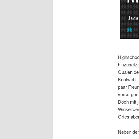
Highschool
hinzusetze
Qualen der
Kopfweh –
paar Freu
versorgen 
Doch mit j
Winkel de
Ortes aber
Neben den