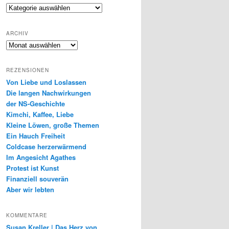
Genres
ARCHIV
Archiv
REZENSIONEN
Von Liebe und Loslassen
Die langen Nachwirkungen
der NS-Geschichte
Kimchi, Kaffee, Liebe
Kleine Löwen, große Themen
Ein Hauch Freiheit
Coldcase herzerwärmend
Im Angesicht Agathes
Protest ist Kunst
Finanziell souverän
Aber wir lebten
KOMMENTARE
Susan Kreller | Das Herz von