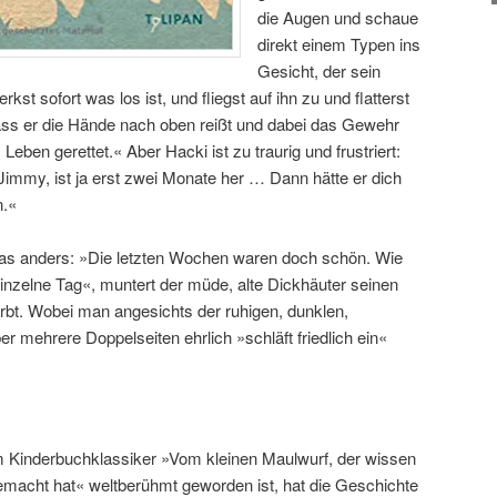
die Augen und schaue
direkt einem Typen ins
Gesicht, der sein
st sofort was los ist, und fliegst auf ihn zu und flatterst
ss er die Hände nach oben reißt und dabei das Gewehr
 Leben gerettet.« Aber Hacki ist zu traurig und frustriert:
 Jimmy, ist ja erst zwei Monate her … Dann hätte er dich
n.«
das anders: »Die letzten Wochen waren doch schön. Wie
einzelne Tag«, muntert der müde, alte Dickhäuter seinen
irbt. Wobei man angesichts der ruhigen, dunklen,
er mehrere Doppelseiten ehrlich »schläft friedlich ein«
m Kinderbuchklassiker »Vom kleinen Maulwurf, der wissen
gemacht hat« weltberühmt geworden ist, hat die Geschichte