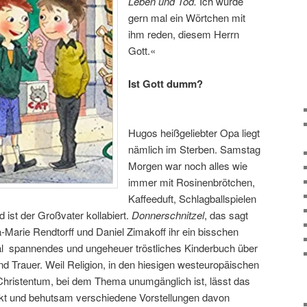
Leben und Tod.
Ich würde
gern mal ein Wörtchen mit
ihm reden, diesem Herrn
Gott.«
Ist Gott dumm?
Hugos heißgeliebter Opa liegt
nämlich im Sterben. Samstag
Morgen war noch alles wie
immer mit Rosinenbrötchen,
Kaffeeduft, Schlagballspielen
ist der Großvater kollabiert.
Donnerschnitzel
, das sagt
Marie Rendtorff und Daniel Zimakoff ihr ein bisschen
 mal spannendes und ungeheuer tröstliches Kinderbuch über
und Trauer. Weil Religion, in den hiesigen westeuropäischen
Christentum, bei dem Thema unumgänglich ist, lässt das
kt und behutsam verschiedene Vorstellungen davon