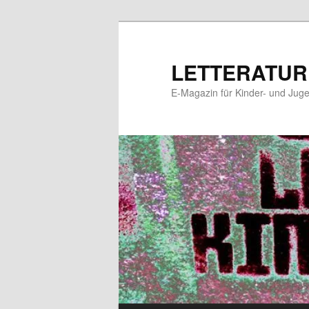
Zum
Zum
primären
sekundären
Inhalt
Inhalt
LETTERATUR
springen
springen
E-Magazin für Kinder- und Juge