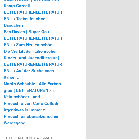
Kamp-Cornell |
LETTERATURENLETTERATUR
EN
zu
Teebeutel ohne
Bändchen
Bea Davies | Super-Gau |
LETTERATURENLETTERATUR
EN
zu
Zum Heulen schön
Die Vielfalt der italienischen
Kinder- und Jugendliteratur |
LETTERATURENLETTERATUR
EN
zu
Auf der Suche nach
Italien …
Martin Schäuble | Alle Farben
grau | LETTERATUREN
zu
Kein schöner Land
Pinocchio von Carlo Collodi –
Irgendwas is immer
zu
Pinocchios übersetzerischer
Werdegang
LETTERATUREN VIA E-MAIL