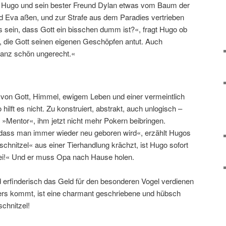
en Hugo und sein bester Freund Dylan etwas vom Baum der
 Eva aßen, und zur Strafe aus dem Paradies vertrieben
s sein, dass Gott ein bisschen dumm ist?«, fragt Hugo ob
 die Gott seinen eigenen Geschöpfen antut. Auch
t ganz schön ungerecht.«
g von Gott, Himmel, ewigem Leben und einer vermeintlich
 hilft es nicht. Zu konstruiert, abstrakt, auch unlogisch –
»Mentor«, ihm jetzt nicht mehr Pokern beibringen.
ass man immer wieder neu geboren wird«, erzählt Hugos
schnitzel« aus einer Tierhandlung krächzt, ist Hugo sofort
gei!« Und er muss Opa nach Hause holen.
erfinderisch das Geld für den besonderen Vogel verdienen
ders kommt, ist eine charmant geschriebene und hübsch
schnitzel!