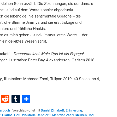
 kleinen Sohn erzählt. Die Zeichnungen, die der damals
hat, sind auf dem Vorsatzpapier abgedruckt.
h die lebendige, nie sentimentale Sprache – die
rtliche Stimme Jimmys und die erst trotzige und
ntere und fröhliche Hackis.
rd es mich geben«, sind Jimmys letzte Worte – der
n ein geliebtes Wesen stirbt.
makoff, :
Donnerscnitzel. Mein Opa ist ein Papagei
,
ger, Illustration: Peter Bay Alexandersen, Carlsen 2018,
y
, Illustration: Mehrdad Zaeri, Tulipan 2019, 40 Seiten, ab 4,
dIn
terest
XING
Reddit
Tumblr
Teilen
erbuch
|
Verschlagwortet mit
Daniel Zimakoff
,
Erinnerung
,
r
,
Glaube
,
Gott
,
Ida-Marie Rendtorff
,
Mehrdad Zaeri
,
sterben
,
Tod
,