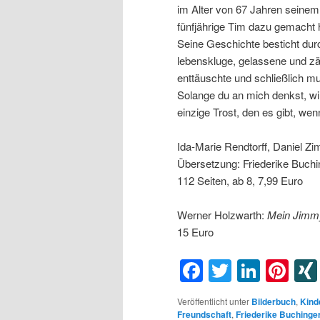
im Alter von 67 Jahren seinem
fünfjährige Tim dazu gemacht 
Seine Geschichte besticht durc
lebenskluge, gelassene und zä
enttäuschte und schließlich mu
Solange du an mich denkst, wi
einzige Trost, den es gibt, wen
Ida-Marie Rendtorff, Daniel Zi
Übersetzung: Friederike Buchin
112 Seiten, ab 8, 7,99 Euro
Werner Holzwarth:
Mein Jimm
15 Euro
Facebook
Twitter
Linke
Pin
Veröffentlicht unter
Bilderbuch
,
Kind
Freundschaft
,
Friederike Buchinge