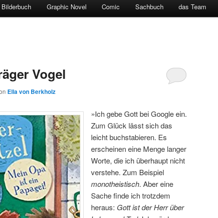
Bilderbuch
Graphic Novel
Comic
Sachbuch
das Team
hräger Vogel
on
Ella von Berkholz
»Ich gebe Gott bei Google ein.
Zum Glück lässt sich das
leicht buchstabieren. Es
erscheinen eine Menge langer
Worte, die ich überhaupt nicht
verstehe. Zum Beispiel
monotheistisch
. Aber eine
Sache finde ich trotzdem
heraus:
Gott ist der Herr über