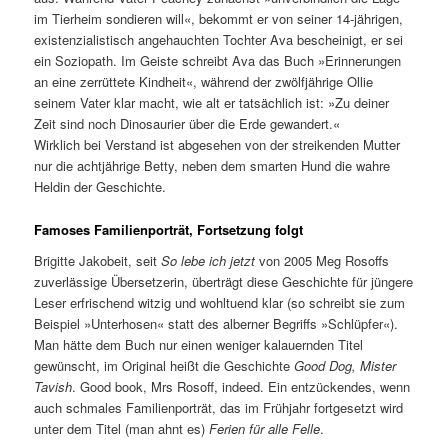
im Tierheim sondieren will«, bekommt er von seiner 14-jährigen,
existenzialistisch angehauchten Tochter Ava bescheinigt, er sei
ein Soziopath. Im Geiste schreibt Ava das Buch »Erinnerungen
an eine zerrüttete Kindheit«, während der zwölfjährige Ollie
seinem Vater klar macht, wie alt er tatsächlich ist: »Zu deiner
Zeit sind noch Dinosaurier über die Erde gewandert.«
Wirklich bei Verstand ist abgesehen von der streikenden Mutter
nur die achtjährige Betty, neben dem smarten Hund die wahre
Heldin der Geschichte.
Famoses Familienporträt, Fortsetzung folgt
Brigitte Jakobeit, seit
So lebe ich jetzt
von 2005 Meg Rosoffs
zuverlässige Übersetzerin, überträgt diese Geschichte für jüngere
Leser erfrischend witzig und wohltuend klar (so schreibt sie zum
Beispiel »Unterhosen« statt des alberner Begriffs »Schlüpfer«).
Man hätte dem Buch nur einen weniger kalauernden Titel
gewünscht, im Original heißt die Geschichte
Good Dog, Mister
Tavish
. Good book, Mrs Rosoff, indeed. Ein entzückendes, wenn
auch schmales Familienporträt, das im Frühjahr fortgesetzt wird
unter dem Titel (man ahnt es)
Ferien für alle Felle
.