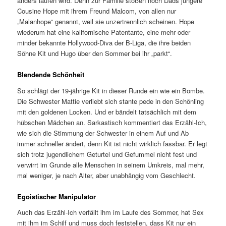
anders laufen wird. Denn zur Familie stoßen noch Dads jüngere
Cousine Hope mit ihrem Freund Malcom, von allen nur
„Malanhope“ genannt, weil sie unzertrennlich scheinen. Hope
wiederum hat eine kalifornische Patentante, eine mehr oder
minder bekannte Hollywood-Diva der B-Liga, die ihre beiden
Söhne Kit und Hugo über den Sommer bei ihr „parkt“.
Blendende Schönheit
So schlägt der 19-jährige Kit in dieser Runde ein wie ein Bombe.
Die Schwester Mattie verliebt sich stante pede in den Schönling
mit den goldenen Locken. Und er bändelt tatsächlich mit dem
hübschen Mädchen an. Sarkastisch kommentiert das Erzähl-Ich,
wie sich die Stimmung der Schwester in einem Auf und Ab
immer schneller ändert, denn Kit ist nicht wirklich fassbar. Er legt
sich trotz jugendlichem Geturtel und Gefummel nicht fest und
verwirrt im Grunde alle Menschen in seinem Umkreis, mal mehr,
mal weniger, je nach Alter, aber unabhängig vom Geschlecht.
Egoistischer Manipulator
Auch das Erzähl-Ich verfällt ihm im Laufe des Sommer, hat Sex
mit ihm im Schilf und muss doch feststellen, dass Kit nur ein