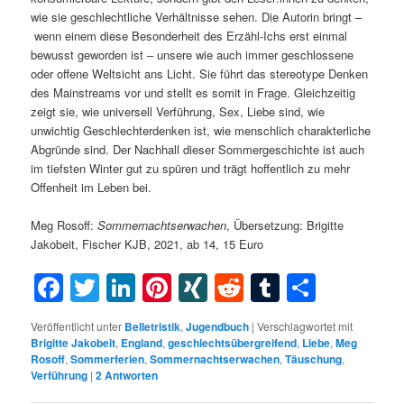
wie sie geschlechtliche Verhältnisse sehen. Die Autorin bringt –
wenn einem diese Besonderheit des Erzähl-Ichs erst einmal
bewusst geworden ist – unsere wie auch immer geschlossene
oder offene Weltsicht ans Licht. Sie führt das stereotype Denken
des Mainstreams vor und stellt es somit in Frage. Gleichzeitig
zeigt sie, wie universell Verführung, Sex, Liebe sind, wie
unwichtig Geschlechterdenken ist, wie menschlich charakterliche
Abgründe sind. Der Nachhall dieser Sommergeschichte ist auch
im tiefsten Winter gut zu spüren und trägt hoffentlich zu mehr
Offenheit im Leben bei.
Meg Rosoff:
Sommernachtserwachen
, Übersetzung: Brigitte
Jakobeit, Fischer KJB, 2021, ab 14, 15 Euro
Facebook
Twitter
LinkedIn
Pinterest
XING
Reddit
Tumblr
Teilen
Veröffentlicht unter
Belletristik
,
Jugendbuch
|
Verschlagwortet mit
Brigitte Jakobeit
,
England
,
geschlechtsübergreifend
,
Liebe
,
Meg
Rosoff
,
Sommerferien
,
Sommernachtserwachen
,
Täuschung
,
Verführung
|
2
Antworten