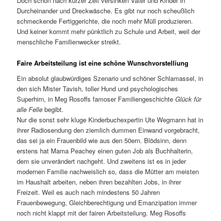
Doch schon nach kurzer Zeit versinken Vater und Kinder in
Durcheinander und Dreckwäsche. Es gibt nur noch scheußlich
schmeckende Fertiggerichte, die noch mehr Müll produzieren.
Und keiner kommt mehr pünktlich zu Schule und Arbeit, weil der
menschliche Familienwecker streikt.
Faire Arbeitsteilung ist eine schöne Wunschvorstelliung
Ein absolut glaubwürdiges Szenario und schöner Schlamassel, in
den sich Mister Tavish, toller Hund und psychologisches
Superhirn, in Meg Rosoffs famoser Familiengeschichte
Glück für
alle Felle
begibt.
Nur die sonst sehr kluge Kinderbuchexpertin Ute Wegmann hat in
ihrer Radiosendung den ziemlich dummen Einwand vorgebracht,
das sei ja ein Frauenbild wie aus den 50ern. Blödsinn, denn
erstens hat Mama Peachey einen guten Job als Buchhalterin,
dem sie unverändert nachgeht. Und zweitens ist es in jeder
modernen Familie nachweislich so, dass die Mütter am meisten
im Haushalt arbeiten, neben ihren bezahlten Jobs, in ihrer
Freizeit. Weil es auch nach mindestens 50 Jahren
Frauenbewegung, Gleichberechtigung und Emanzipation immer
noch nicht klappt mit der fairen Arbeitsteilung. Meg Rosoffs