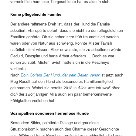
vermeintlich harmlose Tiergeschichte hat es also in sich.
Keine pflegeleichte Familie
Der andere raffinierte Dreh ist, dass der Hund die Familie
adoptiert: »Er spürte sofort, dass sie nicht zu den pflegeleichten
Familien gehörte. Ob sie schon sehr früh traumatisiert worden
waren oder von Natur aus schwierig, konnte Mister Tavish
natürlich nicht wissen. Aber er wusste, sie zu adoptieren würde
Geduld, Disziplin und harte Arbeit erfordern … Doch es war
schon zu spät. Mister Tavish hatte sich in die Peacheys
verliebt.«
Nach
Eoin Colfers
Der Hund, der sein Bellen verlor
ist jetzt auch
Meg Rosoff auf den Hund als besonderes Familienmitglied
gekommen. Wobei sie bereits 2013 in
Alles was ich weiß über
dich
der zwölfjährigen Mila auch ein paar bemerkenswerte
Fähigkeiten verliehen hat.
Soziopathen sondieren herrenlose Hunde
Besondere Bilder, pointierte Dialoge und grandiose
Situationskomik machen auch den Charme dieser Geschichte
aus. Während Vater Peachey zunächst »unverbindlich die Lage