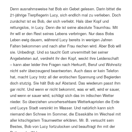
Denn ausnahmsweise hat Bob ein Gebet gelesen. Darin bittet die
21-jährige Tierpflegerin Lucy, sich endlich mal zu verlieben. Doch
zunächst ist es Bob, der sich verliebt. Hals über Kopf und
rettungslos, in Lucy. Denn die ist seine absolute Traumfrau. Mit
ihr will er den Rest seines Lebens verbringen. Nur dass Bobs
Leben ewig dauern, während Lucy bereits in wenigen Jahren
Falten bekommen und nach alter Frau riechen wird. Aber Bob will
sie. Unbedingt. Und so taucht Gott unvermittelt bei seiner
Angebeteten auf, verdreht ihr den Kopf, weckt ihre Leidenschaft
– kann aber leider ihre Fragen nach Herkunft, Beruf und Wohnsitz
nicht sehr überzeugend beantworten. Auch dass er kein Telefon
hat, macht Lucy trotz all der erotischen Spannung und Begierden
doch stutzig. Sie hält Bob auf Abstand. Das wiederum passt ihm
gar nicht. Und wenn er nicht bekommt, was er will, wird er sauer,
und wenn er sauer wird, schlägt sich das im irdischen Wetter
nieder. So überziehen unvorhersehbare Wetterkapriolen die Erde
und Lucys Stadt versinkt im Wasser. Und natürlich kann sich
niemand den Schnee im Sommer, die Eiseskälte im Wechsel mit
aller kitschigstem Traumwetter erklären. Mr. B. versucht sein
Bestes, Bob von Lucy fortzulocken und beauftragt ihn mit der