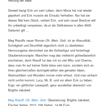
Rettung der Wale.
Derweil bangt Eck um sein Leben, denn Mona hat mal wieder
gepokert und Eck musste als Einsatz herhalten. Nur hat sie
dieses Mal kein Glück, verliert Eck, und sein neuer Besitzer will
ihn unbedingt verspeisen, da er als Delikatesse in allen 9000
Galaxien gilt …
Meg Rosoffs neuer Roman
Oh. Mein. Gott
. ist an Absurdität,
Schrägheit und Skurrilität eigentlich nicht zu überbieten.
Hemmungslos demontiert sie die Gottesfigur und hinterfragt
Glaubenskonzepte. Manchen mag das vielleicht gotteslästerlich
erscheinen, doch Rosoff tut das mit so viel Witz und Charme,
dass man ihr auf keiner Seite böse sein kann, sondern sich an
ihren gleichermaßen durchgeknallten wie genialen Ideen,
Abstrusitäten und Wundern immer mehr erfreut. Und man einfach
nicht umhin kommt, Lucy, Mr. B. und vor allem Eck zu lieben.
Ergo: ein göttlicher Lesespaß, ganz wunderbar übersetzt von
Brigitte Jakobeit.
Meg Rosoff:
Oh. Mein. Gott
.
Übersetzung: Brigitte Jakobeit,
Fischer Verlag, 2012, 236 Seiten, 14,99 Euro