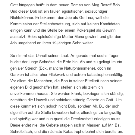
Gott hingegen heißt in dem neuen Roman von Meg Rosoff Bob.
Und dieser Bob ist ein fauler, egoistischer, sexsüchtiger
Nichtskönner. Er bekommt den Job als Gott nur, weil die
Kommission der Stellenbesetzung, sich auf keinen Kandidaten
einigen kann und die Stelle bei einem Pokerspiel als Gewinn
aussetzt. Bobs spielsüchtige Mutter Mona gewinnt und gibt den
Job umgehend an ihren 19-jährigen Sohn weiter.
So nimmt das Unheil seinen Lauf. An gerade mal sechs Tagen
hudelt der junge Schnösel die Erde hin. Ab und zu gelingt im ein
genialer Streich (Eck, manche Naturphänomene), doch im
Ganzen ist alles eher Flickwerk und extrem katastrophenanfällig.
Vor allem die Menschen, die Bob in seiner Eitelkeit nach seinem
eigenen Bild geschaffen hat, stellen sich als ziemlich
unvollkommen heraus. Sie werden krank, bekriegen sich ständig,
zerstören die Umwelt und schicken ständig Gebete an Gott. Um
diese kümmert sich jedoch nicht Bob, sondern Mr. B., der sich
eigentlich auf die Stelle beworben hatte, allerdings zu langweilig
und spießig war und nun quasi die Drecksarbeit erledigen muss.
Diese endet nie, die Gebete stapeln sich in Massen auf Mr. Bs.
Schreibtisch, und die nächste Katastrophe bahnt sich bereits an.