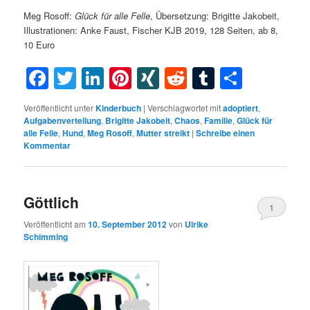
Meg Rosoff:
Glück für alle Felle
, Übersetzung: Brigitte Jakobeit,
Illustrationen: Anke Faust, Fischer KJB 2019, 128 Seiten, ab 8,
10 Euro
Facebook
Twitter
LinkedIn
Pinterest
XING
Reddit
Tumblr
Teilen
Veröffentlicht unter
Kinderbuch
|
Verschlagwortet mit
adoptiert
,
Aufgabenverteilung
,
Brigitte Jakobeit
,
Chaos
,
Familie
,
Glück für
alle Felle
,
Hund
,
Meg Rosoff
,
Mutter streikt
|
Schreibe einen
Kommentar
Göttlich
1
Veröffentlicht am
10. September 2012
von
Ulrike
Schimming