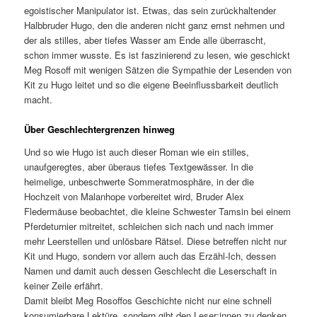
egoistischer Manipulator ist. Etwas, das sein zurückhaltender
Halbbruder Hugo, den die anderen nicht ganz ernst nehmen und
der als stilles, aber tiefes Wasser am Ende alle überrascht,
schon immer wusste. Es ist faszinierend zu lesen, wie geschickt
Meg Rosoff mit wenigen Sätzen die Sympathie der Lesenden von
Kit zu Hugo leitet und so die eigene Beeinflussbarkeit deutlich
macht.
Über Geschlechtergrenzen hinweg
Und so wie Hugo ist auch dieser Roman wie ein stilles,
unaufgeregtes, aber überaus tiefes Textgewässer. In die
heimelige, unbeschwerte Sommeratmosphäre, in der die
Hochzeit von Malanhope vorbereitet wird, Bruder Alex
Fledermäuse beobachtet, die kleine Schwester Tamsin bei einem
Pferdeturnier mitreitet, schleichen sich nach und nach immer
mehr Leerstellen und unlösbare Rätsel. Diese betreffen nicht nur
Kit und Hugo, sondern vor allem auch das Erzähl-Ich, dessen
Namen und damit auch dessen Geschlecht die Leserschaft in
keiner Zeile erfährt.
Damit bleibt Meg Rosoffos Geschichte nicht nur eine schnell
konsumierbare Lektüre, sondern gibt den Leser:innen zu denken,