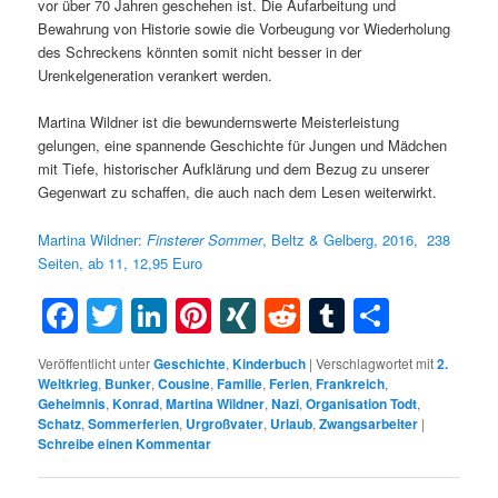
vor über 70 Jahren geschehen ist. Die Aufarbeitung und
Bewahrung von Historie sowie die Vorbeugung vor Wiederholung
des Schreckens könnten somit nicht besser in der
Urenkelgeneration verankert werden.
Martina Wildner ist die bewundernswerte Meisterleistung
gelungen, eine spannende Geschichte für Jungen und Mädchen
mit Tiefe, historischer Aufklärung und dem Bezug zu unserer
Gegenwart zu schaffen, die auch nach dem Lesen weiterwirkt.
Martina Wildner:
Finsterer
Sommer
, Beltz & Gelberg, 2016,
238
Seiten, ab 11, 12,95 Euro
Facebook
Twitter
LinkedIn
Pinterest
XING
Reddit
Tumblr
Teilen
Veröffentlicht unter
Geschichte
,
Kinderbuch
|
Verschlagwortet mit
2.
Weltkrieg
,
Bunker
,
Cousine
,
Familie
,
Ferien
,
Frankreich
,
Geheimnis
,
Konrad
,
Martina Wildner
,
Nazi
,
Organisation Todt
,
Schatz
,
Sommerferien
,
Urgroßvater
,
Urlaub
,
Zwangsarbeiter
|
Schreibe einen Kommentar