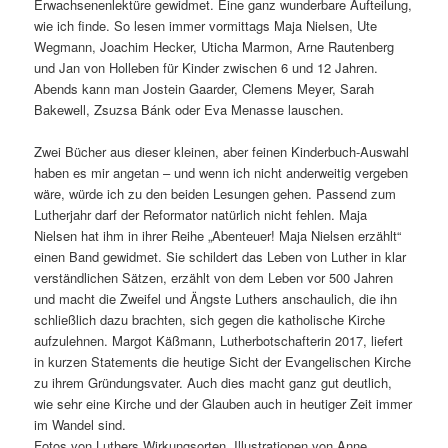
Erwachsenenlektüre gewidmet. Eine ganz wunderbare Aufteilung,
wie ich finde. So lesen immer vormittags Maja Nielsen, Ute
Wegmann, Joachim Hecker, Uticha Marmon, Arne Rautenberg
und Jan von Holleben für Kinder zwischen 6 und 12 Jahren.
Abends kann man Jostein Gaarder, Clemens Meyer, Sarah
Bakewell, Zsuzsa Bánk oder Eva Menasse lauschen.
Zwei Bücher aus dieser kleinen, aber feinen Kinderbuch-Auswahl
haben es mir angetan – und wenn ich nicht anderweitig vergeben
wäre, würde ich zu den beiden Lesungen gehen. Passend zum
Lutherjahr darf der Reformator natürlich nicht fehlen. Maja
Nielsen hat ihm in ihrer Reihe „Abenteuer! Maja Nielsen erzählt“
einen Band gewidmet. Sie schildert das Leben von Luther in klar
verständlichen Sätzen, erzählt von dem Leben vor 500 Jahren
und macht die Zweifel und Ängste Luthers anschaulich, die ihn
schließlich dazu brachten, sich gegen die katholische Kirche
aufzulehnen. Margot Käßmann, Lutherbotschafterin 2017, liefert
in kurzen Statements die heutige Sicht der Evangelischen Kirche
zu ihrem Gründungsvater. Auch dies macht ganz gut deutlich,
wie sehr eine Kirche und der Glauben auch in heutiger Zeit immer
im Wandel sind.
Fotos von Luthers Wirkungsorten, Illustrationen von Anne