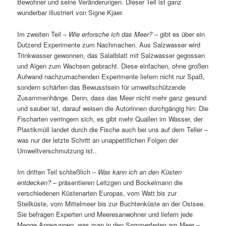
Bewohner und seine Veränderungen. Dieser Teil ist ganz
wunderbar illustriert von Signe Kjaer.
Im zweiten Teil –
Wie erforsche ich das Meer?
– gibt es über ein
Dutzend Experimente zum Nachmachen. Aus Salzwasser wird
Trinkwasser gewonnen, das Salatblatt mit Salzwasser gegossen
und Algen zum Wachsen gebracht. Diese einfachen, ohne großen
Aufwand nachzumachenden Experimente liefern nicht nur Spaß,
sondern schärfen das Bewusstsein für umweltschützende
Zusammenhänge. Denn, dass das Meer nicht mehr ganz gesund
und sauber ist, darauf weisen die Autorinnen durchgängig hin: Die
Fischarten verringern sich, es gibt mehr Quallen im Wasser, der
Plastikmüll landet durch die Fische auch bei uns auf dem Teller –
was nur der letzte Schritt an unappetitlichen Folgen der
Umweltverschmutzung ist..
Im dritten Teil schließlich –
Was kann ich an den Küsten
entdecken?
– präsentieren Leitzgen und Bockelmann die
verschiedenen Küstenarten Europas, vom Watt bis zur
Steilküste, vom Mittelmeer bis zur Buchtenküste an der Ostsee.
Sie befragen Experten und Meeresanwohner und liefern jede
Menge Anregungen, was man in den Sommerferien am Meer –