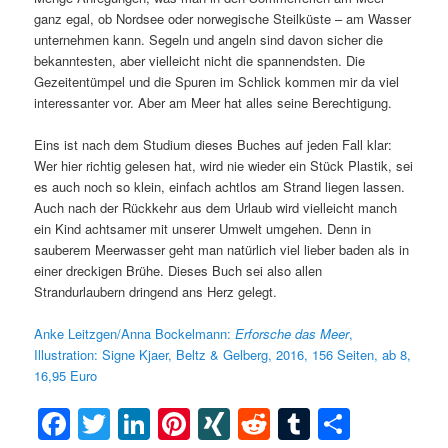
ganz egal, ob Nordsee oder norwegische Steilküste – am Wasser
unternehmen kann. Segeln und angeln sind davon sicher die
bekanntesten, aber vielleicht nicht die spannendsten. Die
Gezeitentümpel und die Spuren im Schlick kommen mir da viel
interessanter vor. Aber am Meer hat alles seine Berechtigung.
Eins ist nach dem Studium dieses Buches auf jeden Fall klar:
Wer hier richtig gelesen hat, wird nie wieder ein Stück Plastik, sei
es auch noch so klein, einfach achtlos am Strand liegen lassen.
Auch nach der Rückkehr aus dem Urlaub wird vielleicht manch
ein Kind achtsamer mit unserer Umwelt umgehen. Denn in
sauberem Meerwasser geht man natürlich viel lieber baden als in
einer dreckigen Brühe. Dieses Buch sei also allen
Strandurlaubern dringend ans Herz gelegt.
Anke Leitzgen/Anna Bockelmann:
Erforsche das Meer
,
Illustration: Signe Kjaer, Beltz & Gelberg, 2016, 156 Seiten, ab 8,
16,95 Euro
Facebook
Twitter
LinkedIn
Pinterest
XING
Reddit
Tumblr
Teilen