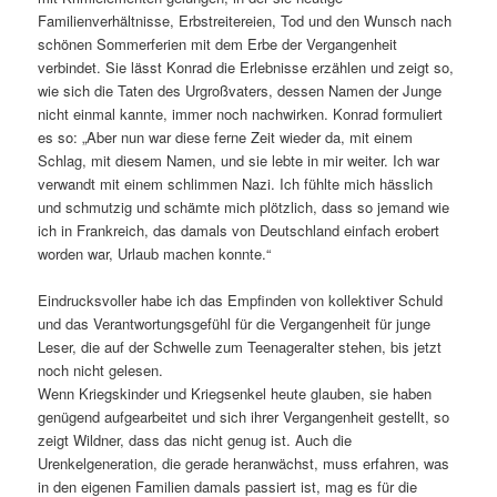
Familienverhältnisse, Erbstreitereien, Tod und den Wunsch nach
schönen Sommerferien mit dem Erbe der Vergangenheit
verbindet. Sie lässt Konrad die Erlebnisse erzählen und zeigt so,
wie sich die Taten des Urgroßvaters, dessen Namen der Junge
nicht einmal kannte, immer noch nachwirken. Konrad formuliert
es so: „Aber nun war diese ferne Zeit wieder da, mit einem
Schlag, mit diesem Namen, und sie lebte in mir weiter. Ich war
verwandt mit einem schlimmen Nazi. Ich fühlte mich hässlich
und schmutzig und schämte mich plötzlich, dass so jemand wie
ich in Frankreich, das damals von Deutschland einfach erobert
worden war, Urlaub machen konnte.“
Eindrucksvoller habe ich das Empfinden von kollektiver Schuld
und das Verantwortungsgefühl für die Vergangenheit für junge
Leser, die auf der Schwelle zum Teenageralter stehen, bis jetzt
noch nicht gelesen.
Wenn Kriegskinder und Kriegsenkel heute glauben, sie haben
genügend aufgearbeitet und sich ihrer Vergangenheit gestellt, so
zeigt Wildner, dass das nicht genug ist. Auch die
Urenkelgeneration, die gerade heranwächst, muss erfahren, was
in den eigenen Familien damals passiert ist, mag es für die