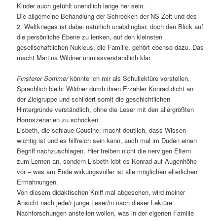
Kinder auch gefühlt unendlich lange her sein.
Die allgemeine Behandlung der Schrecken der NS-Zeit und des
2. Weltkrieges ist dabei natürlich unabdingbar, doch den Blick auf
die persönliche Ebene zu lenken, auf den kleinsten
gesellschaftlichen Nukleus, die Familie, gehört ebenso dazu. Das
macht Martina Wildner unmissverständlich klar.
Finsterer Sommer
könnte ich mir als Schullektüre vorstellen.
Sprachlich bleibt Wildner durch ihren Erzähler Konrad dicht an
der Zielgruppe und schildert somit die geschichtlichen
Hintergründe verständlich, ohne die Leser mit den allergrößten
Horroszenarien zu schocken.
Lisbeth, die schlaue Cousine, macht deutlich, dass Wissen
wichtig ist und es hilfreich sein kann, auch mal im Duden einen
Begriff nachzuschlagen. Hier treiben nicht die nervigen Eltern
zum Lernen an, sondern Lisbeth lebt es Konrad auf Augenhöhe
vor – was am Ende wirkungsvoller ist alle möglichen elterlichen
Ermahnungen.
Von diesem didaktischen Kniff mal abgesehen, wird meiner
Ansicht nach jede/r junge Leser/in nach dieser Lektüre
Nachforschungen anstellen wollen, was in der eigenen Familie