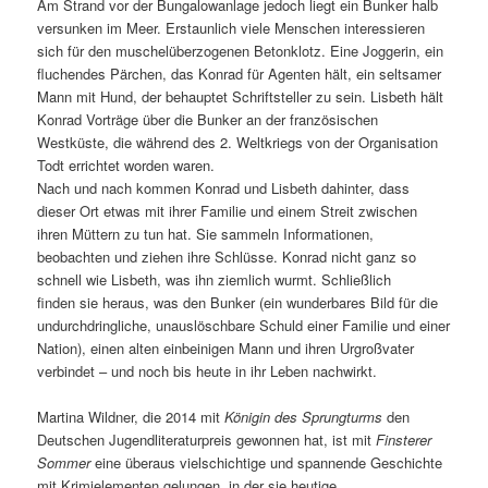
Am Strand vor der Bungalowanlage jedoch liegt ein Bunker halb
versunken im Meer. Erstaunlich viele Menschen interessieren
sich für den muschelüberzogenen Betonklotz. Eine Joggerin, ein
fluchendes Pärchen, das Konrad für Agenten hält, ein seltsamer
Mann mit Hund, der behauptet Schriftsteller zu sein. Lisbeth hält
Konrad Vorträge über die Bunker an der französischen
Westküste, die während des 2. Weltkriegs von der Organisation
Todt errichtet worden waren.
Nach und nach kommen Konrad und Lisbeth dahinter, dass
dieser Ort etwas mit ihrer Familie und einem Streit zwischen
ihren Müttern zu tun hat. Sie sammeln Informationen,
beobachten und ziehen ihre Schlüsse. Konrad nicht ganz so
schnell wie Lisbeth, was ihn ziemlich wurmt. Schließlich
finden sie heraus, was den Bunker (ein wunderbares Bild für die
undurchdringliche, unauslöschbare Schuld einer Familie und einer
Nation), einen alten einbeinigen Mann und ihren Urgroßvater
verbindet – und noch bis heute in ihr Leben nachwirkt.
Martina Wildner, die 2014 mit
Königin des Sprungturms
den
Deutschen Jugendliteraturpreis gewonnen hat, ist mit
Finsterer
Sommer
eine überaus vielschichtige und spannende Geschichte
mit Krimielementen gelungen, in der sie heutige