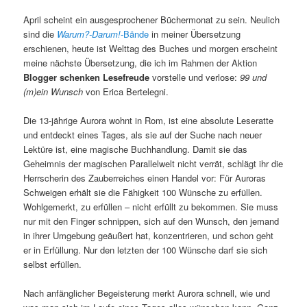
April scheint ein ausgesprochener Büchermonat zu sein. Neulich
sind die
Warum?-Darum!
-Bände
in meiner Übersetzung
erschienen, heute ist Welttag des Buches und morgen erscheint
meine nächste Übersetzung, die ich im Rahmen der Aktion
Blogger schenken Lesefreude
vorstelle und verlose:
99 und
(m)ein Wunsch
von Erica Bertelegni.
Die 13-jährige Aurora wohnt in Rom, ist eine absolute Leseratte
und entdeckt eines Tages, als sie auf der Suche nach neuer
Lektüre ist, eine magische Buchhandlung. Damit sie das
Geheimnis der magischen Parallelwelt nicht verrät, schlägt ihr die
Herrscherin des Zauberreiches einen Handel vor: Für Auroras
Schweigen erhält sie die Fähigkeit 100 Wünsche zu erfüllen.
Wohlgemerkt, zu erfüllen – nicht erfüllt zu bekommen. Sie muss
nur mit den Finger schnippen, sich auf den Wunsch, den jemand
in ihrer Umgebung geäußert hat, konzentrieren, und schon geht
er in Erfüllung. Nur den letzten der 100 Wünsche darf sie sich
selbst erfüllen.
Nach anfänglicher Begeisterung merkt Aurora schnell, wie und