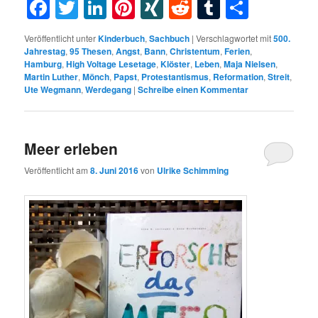
Facebook
Twitter
LinkedIn
Pinterest
XING
Reddit
Tumblr
Teilen
Veröffentlicht unter
Kinderbuch
,
Sachbuch
|
Verschlagwortet mit
500.
Jahrestag
,
95 Thesen
,
Angst
,
Bann
,
Christentum
,
Ferien
,
Hamburg
,
High Voltage Lesetage
,
Klöster
,
Leben
,
Maja Nielsen
,
Martin Luther
,
Mönch
,
Papst
,
Protestantismus
,
Reformation
,
Streit
,
Ute Wegmann
,
Werdegang
|
Schreibe einen Kommentar
Meer erleben
Veröffentlicht am
8. Juni 2016
von
Ulrike Schimming