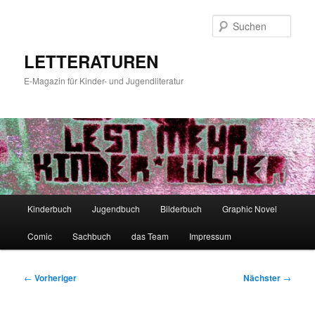
Zum
primären
Such
Inhalt
springen
LETTERATUREN
E-Magazin für Kinder- und Jugendliteratur
Hauptmenü
Kinderbuch
Jugendbuch
Bilderbuch
Graphic Novel
Comic
Sachbuch
das Team
Impressum
Beitragsnavigation
←
Vorheriger
Nächster
→