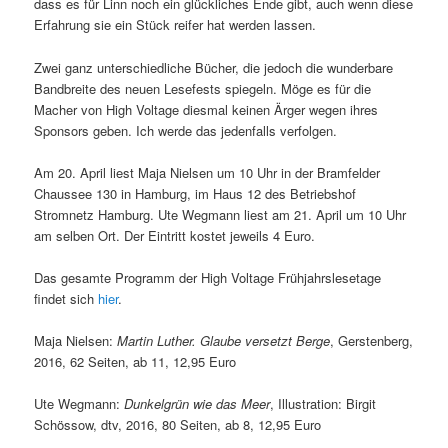
dass es für Linn noch ein glückliches Ende gibt, auch wenn diese
Erfahrung sie ein Stück reifer hat werden lassen.
Zwei ganz unterschiedliche Bücher, die jedoch die wunderbare
Bandbreite des neuen Lesefests spiegeln. Möge es für die
Macher von High Voltage diesmal keinen Ärger wegen ihres
Sponsors geben. Ich werde das jedenfalls verfolgen.
Am 20. April liest Maja Nielsen um 10 Uhr in der Bramfelder
Chaussee 130 in Hamburg, im Haus 12 des Betriebshof
Stromnetz Hamburg. Ute Wegmann liest am 21. April um 10 Uhr
am selben Ort. Der Eintritt kostet jeweils 4 Euro.
Das gesamte Programm der High Voltage Frühjahrslesetage
findet sich
hier
.
Maja Nielsen:
Martin Luther. Glaube versetzt Berge
, Gerstenberg,
2016, 62 Seiten, ab 11, 12,95 Euro
Ute Wegmann:
Dunkelgrün wie das Meer
, Illustration: Birgit
Schössow, dtv, 2016, 80 Seiten, ab 8, 12,95 Euro