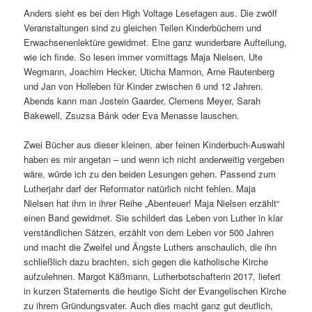
Anders sieht es bei den High Voltage Lesetagen aus. Die zwölf
Veranstaltungen sind zu gleichen Teilen Kinderbüchern und
Erwachsenenlektüre gewidmet. Eine ganz wunderbare Aufteilung,
wie ich finde. So lesen immer vormittags Maja Nielsen, Ute
Wegmann, Joachim Hecker, Uticha Marmon, Arne Rautenberg
und Jan von Holleben für Kinder zwischen 6 und 12 Jahren.
Abends kann man Jostein Gaarder, Clemens Meyer, Sarah
Bakewell, Zsuzsa Bánk oder Eva Menasse lauschen.
Zwei Bücher aus dieser kleinen, aber feinen Kinderbuch-Auswahl
haben es mir angetan – und wenn ich nicht anderweitig vergeben
wäre, würde ich zu den beiden Lesungen gehen. Passend zum
Lutherjahr darf der Reformator natürlich nicht fehlen. Maja
Nielsen hat ihm in ihrer Reihe „Abenteuer! Maja Nielsen erzählt“
einen Band gewidmet. Sie schildert das Leben von Luther in klar
verständlichen Sätzen, erzählt von dem Leben vor 500 Jahren
und macht die Zweifel und Ängste Luthers anschaulich, die ihn
schließlich dazu brachten, sich gegen die katholische Kirche
aufzulehnen. Margot Käßmann, Lutherbotschafterin 2017, liefert
in kurzen Statements die heutige Sicht der Evangelischen Kirche
zu ihrem Gründungsvater. Auch dies macht ganz gut deutlich,