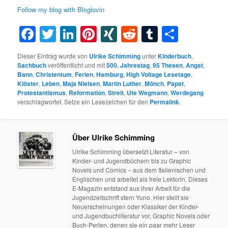
Follow my blog with Bloglovin
Facebook
Twitter
LinkedIn
Pinterest
XING
Reddit
Tumblr
Teilen
Dieser Eintrag wurde von
Ulrike Schimming
unter
Kinderbuch
,
Sachbuch
veröffentlicht und mit
500. Jahrestag
,
95 Thesen
,
Angst
,
Bann
,
Christentum
,
Ferien
,
Hamburg
,
High Voltage Lesetage
,
Klöster
,
Leben
,
Maja Nielsen
,
Martin Luther
,
Mönch
,
Papst
,
Protestantismus
,
Reformation
,
Streit
,
Ute Wegmann
,
Werdegang
verschlagwortet. Setze ein Lesezeichen für den
Permalink
.
Über Ulrike Schimming
Ulrike Schimming übersetzt Literatur – von
Kinder- und Jugendbüchern bis zu Graphic
Novels und Comics – aus dem Italienischen und
Englischen und arbeitet als freie Lektorin. Dieses
E-Magazin entstand aus ihrer Arbeit für die
Jugendzeitschrift stern Yuno. Hier stellt sie
Neuerscheinungen oder Klassiker der Kinder-
und Jugendbuchliteratur vor, Graphic Novels oder
Buch-Perlen, denen sie ein paar mehr Leser