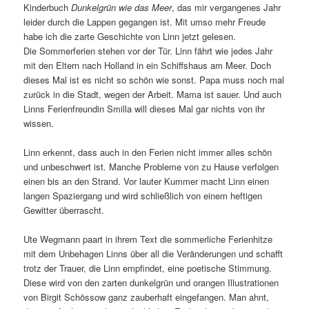
Kinderbuch
Dunkelgrün wie das Meer
, das mir vergangenes Jahr
leider durch die Lappen gegangen ist. Mit umso mehr Freude
habe ich die zarte Geschichte von Linn jetzt gelesen.
Die Sommerferien stehen vor der Tür. Linn fährt wie jedes Jahr
mit den Eltern nach Holland in ein Schiffshaus am Meer. Doch
dieses Mal ist es nicht so schön wie sonst. Papa muss noch mal
zurück in die Stadt, wegen der Arbeit. Mama ist sauer. Und auch
Linns Ferienfreundin Smilla will dieses Mal gar nichts von ihr
wissen.
Linn erkennt, dass auch in den Ferien nicht immer alles schön
und unbeschwert ist. Manche Probleme von zu Hause verfolgen
einen bis an den Strand. Vor lauter Kummer macht Linn einen
langen Spaziergang und wird schließlich von einem heftigen
Gewitter überrascht.
Ute Wegmann paart in ihrem Text die sommerliche Ferienhitze
mit dem Unbehagen Linns über all die Veränderungen und schafft
trotz der Trauer, die Linn empfindet, eine poetische Stimmung.
Diese wird von den zarten dunkelgrün und orangen Illustrationen
von Birgit Schössow ganz zauberhaft eingefangen. Man ahnt,