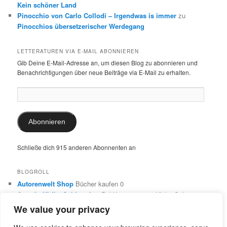
Kein schöner Land
Pinocchio von Carlo Collodi – Irgendwas is immer
zu
Pinocchios übersetzerischer Werdegang
LETTERATUREN VIA E-MAIL ABONNIEREN
Gib Deine E-Mail-Adresse an, um diesen Blog zu abonnieren und
Benachrichtigungen über neue Beiträge via E-Mail zu erhalten.
E-
Mail-
Adresse:
Abonnieren
Schließe dich 915 anderen Abonnenten an
BLOGROLL
Autorenwelt Shop
Bücher kaufen 0
Autorin Ulrike Schimming
Publikationen von Ulrike Schimming
0
We value your privacy
Dr. Ulrike Schimming
Übersetzungen aus dem Italienischen
und Englischen 0