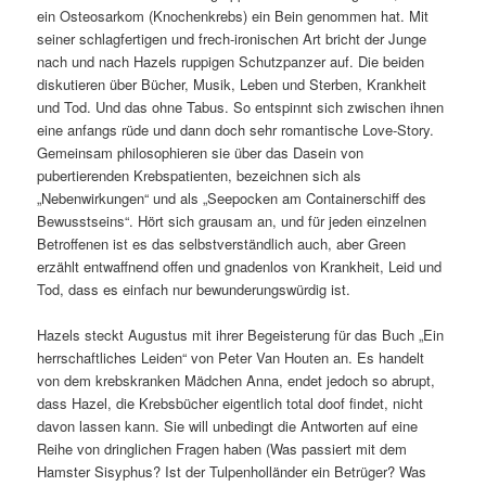
ein Osteosarkom (Knochenkrebs) ein Bein genommen hat. Mit
seiner schlagfertigen und frech-ironischen Art bricht der Junge
nach und nach Hazels ruppigen Schutzpanzer auf. Die beiden
diskutieren über Bücher, Musik, Leben und Sterben, Krankheit
und Tod. Und das ohne Tabus. So entspinnt sich zwischen ihnen
eine anfangs rüde und dann doch sehr romantische Love-Story.
Gemeinsam philosophieren sie über das Dasein von
pubertierenden Krebspatienten, bezeichnen sich als
„Nebenwirkungen“ und als „Seepocken am Containerschiff des
Bewusstseins“. Hört sich grausam an, und für jeden einzelnen
Betroffenen ist es das selbstverständlich auch, aber Green
erzählt entwaffnend offen und gnadenlos von Krankheit, Leid und
Tod, dass es einfach nur bewunderungswürdig ist.
Hazels steckt Augustus mit ihrer Begeisterung für das Buch „Ein
herrschaftliches Leiden“ von Peter Van Houten an. Es handelt
von dem krebskranken Mädchen Anna, endet jedoch so abrupt,
dass Hazel, die Krebsbücher eigentlich total doof findet, nicht
davon lassen kann. Sie will unbedingt die Antworten auf eine
Reihe von dringlichen Fragen haben (Was passiert mit dem
Hamster Sisyphus? Ist der Tulpenholländer ein Betrüger? Was