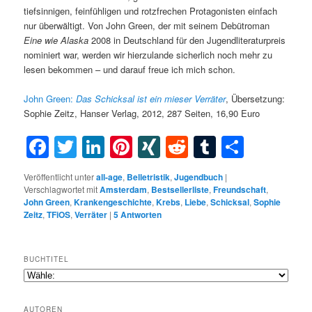
tiefsinnigen, feinfühligen und rotzfrechen Protagonisten einfach
nur überwältigt. Von John Green, der mit seinem Debütroman
Eine wie Alaska
2008 in Deutschland für den Jugendliteraturpreis
nominiert war, werden wir hierzulande sicherlich noch mehr zu
lesen bekommen – und darauf freue ich mich schon.
John Green:
Das Schicksal ist ein mieser Verräter
, Übersetzung:
Sophie Zeitz, Hanser Verlag, 2012, 287 Seiten, 16,90 Euro
Facebook
Twitter
LinkedIn
Pinterest
XING
Reddit
Tumblr
Teilen
Veröffentlicht unter
all-age
,
Belletristik
,
Jugendbuch
|
Verschlagwortet mit
Amsterdam
,
Bestsellerliste
,
Freundschaft
,
John Green
,
Krankengeschichte
,
Krebs
,
Liebe
,
Schicksal
,
Sophie
Zeitz
,
TFiOS
,
Verräter
|
5
Antworten
BUCHTITEL
AUTOREN