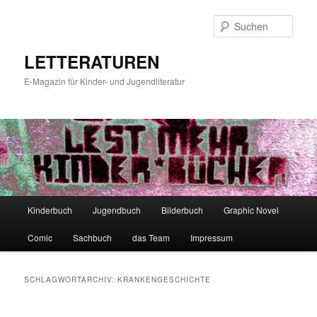
Zum
Zum
primären
sekundären
Such
Inhalt
Inhalt
springen
springen
LETTERATUREN
E-Magazin für Kinder- und Jugendliteratur
Hauptmenü
Kinderbuch
Jugendbuch
Bilderbuch
Graphic Novel
Comic
Sachbuch
das Team
Impressum
SCHLAGWORTARCHIV:
KRANKENGESCHICHTE