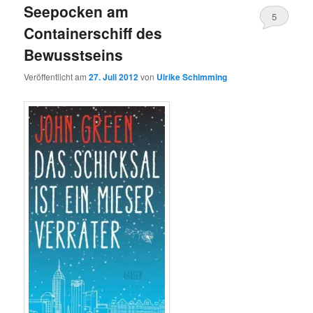
Seepocken am
5
Containerschiff des
Bewusstseins
Veröffentlicht am
27. Juli 2012
von
Ulrike Schimming