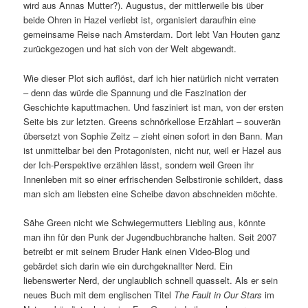
wird aus Annas Mutter?). Augustus, der mittlerweile bis über
beide Ohren in Hazel verliebt ist, organisiert daraufhin eine
gemeinsame Reise nach Amsterdam. Dort lebt Van Houten ganz
zurückgezogen und hat sich von der Welt abgewandt.
Wie dieser Plot sich auflöst, darf ich hier natürlich nicht verraten
– denn das würde die Spannung und die Faszination der
Geschichte kaputtmachen. Und fasziniert ist man, von der ersten
Seite bis zur letzten. Greens schnörkellose Erzählart – souverän
übersetzt von Sophie Zeitz – zieht einen sofort in den Bann. Man
ist unmittelbar bei den Protagonisten, nicht nur, weil er Hazel aus
der Ich-Perspektive erzählen lässt, sondern weil Green ihr
Innenleben mit so einer erfrischenden Selbstironie schildert, dass
man sich am liebsten eine Scheibe davon abschneiden möchte.
Sähe Green nicht wie Schwiegermutters Liebling aus, könnte
man ihn für den Punk der Jugendbuchbranche halten. Seit 2007
betreibt er mit seinem Bruder Hank einen Video-Blog und
gebärdet sich darin wie ein durchgeknallter Nerd. Ein
liebenswerter Nerd, der unglaublich schnell quasselt. Als er sein
neues Buch mit dem englischen Titel
The Fault in Our Stars
im