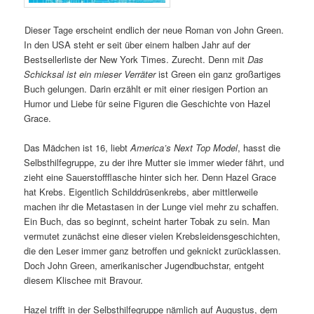
Dieser Tage erscheint endlich der neue Roman von John Green.
In den USA steht er seit über einem halben Jahr auf der
Bestsellerliste der New York Times. Zurecht. Denn mit
Das
Schicksal ist ein mieser Verräter
ist Green ein ganz großartiges
Buch gelungen. Darin erzählt er mit einer riesigen Portion an
Humor und Liebe für seine Figuren die Geschichte von Hazel
Grace.
Das Mädchen ist 16, liebt
America’s Next Top Model
, hasst die
Selbsthilfegruppe, zu der ihre Mutter sie immer wieder fährt, und
zieht eine Sauerstoffflasche hinter sich her. Denn Hazel Grace
hat Krebs. Eigentlich Schilddrüsenkrebs, aber mittlerweile
machen ihr die Metastasen in der Lunge viel mehr zu schaffen.
Ein Buch, das so beginnt, scheint harter Tobak zu sein. Man
vermutet zunächst eine dieser vielen Krebsleidensgeschichten,
die den Leser immer ganz betroffen und geknickt zurücklassen.
Doch John Green, amerikanischer Jugendbuchstar, entgeht
diesem Klischee mit Bravour.
Hazel trifft in der Selbsthilfegruppe nämlich auf Augustus, dem