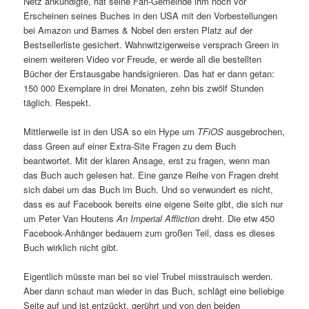
Netz ankündigte, hat seine Fan-Gemeinde ihm noch vor
Erscheinen seines Buches in den USA mit den Vorbestellungen
bei Amazon und Barnes & Nobel den ersten Platz auf der
Bestsellerliste gesichert. Wahnwitzigerweise versprach Green in
einem weiteren Video vor Freude, er werde all die bestellten
Bücher der Erstausgabe handsignieren. Das hat er dann getan:
150 000 Exemplare in drei Monaten, zehn bis zwölf Stunden
täglich. Respekt.
Mittlerweile ist in den USA so ein Hype um
TFiOS
ausgebrochen,
dass Green auf einer Extra-Site Fragen zu dem Buch
beantwortet. Mit der klaren Ansage, erst zu fragen, wenn man
das Buch auch gelesen hat. Eine ganze Reihe von Fragen dreht
sich dabei um das Buch im Buch. Und so verwundert es nicht,
dass es auf Facebook bereits eine eigene Seite gibt, die sich nur
um Peter Van Houtens
An Imperial Affliction
dreht. Die etw 450
Facebook-Anhänger bedauern zum großen Teil, dass es dieses
Buch wirklich nicht gibt.
Eigentlich müsste man bei so viel Trubel misstrauisch werden.
Aber dann schaut man wieder in das Buch, schlägt eine beliebige
Seite auf und ist entzückt, gerührt und von den beiden