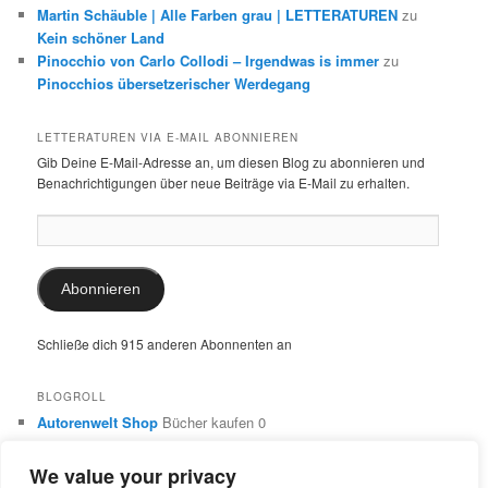
Martin Schäuble | Alle Farben grau | LETTERATUREN
zu
Kein schöner Land
Pinocchio von Carlo Collodi – Irgendwas is immer
zu
Pinocchios übersetzerischer Werdegang
LETTERATUREN VIA E-MAIL ABONNIEREN
Gib Deine E-Mail-Adresse an, um diesen Blog zu abonnieren und
Benachrichtigungen über neue Beiträge via E-Mail zu erhalten.
E-
Mail-
Adresse:
Abonnieren
Schließe dich 915 anderen Abonnenten an
BLOGROLL
Autorenwelt Shop
Bücher kaufen 0
Autorin Ulrike Schimming
Publikationen von Ulrike Schimming
0
We value your privacy