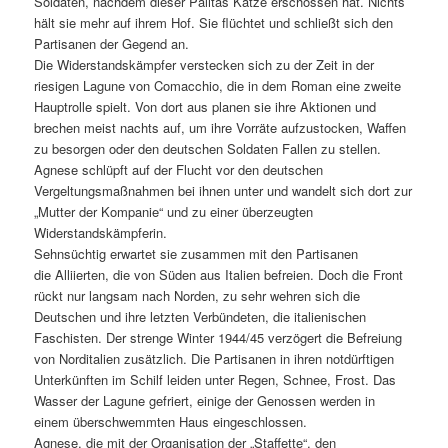
Soldaten, nachdem dieser Palitas Katze erschossen hat. Nichts
hält sie mehr auf ihrem Hof. Sie flüchtet und schließt sich den
Partisanen der Gegend an.
Die Widerstandskämpfer verstecken sich zu der Zeit in der
riesigen Lagune von Comacchio, die in dem Roman eine zweite
Hauptrolle spielt. Von dort aus planen sie ihre Aktionen und
brechen meist nachts auf, um ihre Vorräte aufzustocken, Waffen
zu besorgen oder den deutschen Soldaten Fallen zu stellen.
Agnese schlüpft auf der Flucht vor den deutschen
Vergeltungsmaßnahmen bei ihnen unter und wandelt sich dort zur
„Mutter der Kompanie“ und zu einer überzeugten
Widerstandskämpferin.
Sehnsüchtig erwartet sie zusammen mit den Partisanen
die Alliierten, die von Süden aus Italien befreien. Doch die Front
rückt nur langsam nach Norden, zu sehr wehren sich die
Deutschen und ihre letzten Verbündeten, die italienischen
Faschisten. Der strenge Winter 1944/45 verzögert die Befreiung
von Norditalien zusätzlich. Die Partisanen in ihren notdürftigen
Unterkünften im Schilf leiden unter Regen, Schnee, Frost. Das
Wasser der Lagune gefriert, einige der Genossen werden in
einem überschwemmten Haus eingeschlossen.
Agnese, die mit der Organisation der „Staffette“, den