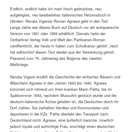
Endlich, endlich halte ich mein frisch gedrucktes, neu
aufgelegtes, neu bearbeitetes italienisches Herzensbuch in
Händen: Renata Viganòs Roman
Agnese geht in den Tod
.
Lange Jahre war dieses Buch auf Deutsch nur als antiquarische
Version von 1951 oder 1959 erhältlich. Damals hatte der
Ostberliner Verlag Volk und Welt den Partisanen-Roman
veröffentlicht, der heute in Italien zum Schulkanon gehört. Jetzt
hat edition
fünf
diesen Text wieder aus der Versenkung geholt.
Passend zum 75. Jahrestag des Beginns des zweiten
Weltkriegs.
Renata Viganò erzählt die Geschichte der einfachen Bäuerin und
Wäscherin Agnese in den Jahren 1943 bis 1945. Agnese
kümmert sich rührend um ihren kranken Mann Palita, bis im
Spätsommer 1943, nachdem Mussolini gestürzt wurde und die
deutsch-italienische Achse gefallen ist, die Deutschen durch ihr
Dorf ziehen. Sie verhaften Verräter und Kommunisten und
deportieren in die KZs. Palita überlebt den Transport nach
Deutschland nicht. Agnese, eine äußerlich barsche, innerlich
jedoch loyale und aufrichtige Frau, erschlägt einen deutschen