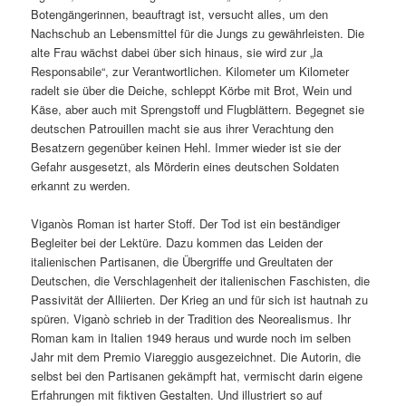
Botengängerinnen, beauftragt ist, versucht alles, um den
Nachschub an Lebensmittel für die Jungs zu gewährleisten. Die
alte Frau wächst dabei über sich hinaus, sie wird zur „la
Responsabile“, zur Verantwortlichen. Kilometer um Kilometer
radelt sie über die Deiche, schleppt Körbe mit Brot, Wein und
Käse, aber auch mit Sprengstoff und Flugblättern. Begegnet sie
deutschen Patrouillen macht sie aus ihrer Verachtung den
Besatzern gegenüber keinen Hehl. Immer wieder ist sie der
Gefahr ausgesetzt, als Mörderin eines deutschen Soldaten
erkannt zu werden.
Viganòs Roman ist harter Stoff. Der Tod ist ein beständiger
Begleiter bei der Lektüre. Dazu kommen das Leiden der
italienischen Partisanen, die Übergriffe und Greultaten der
Deutschen, die Verschlagenheit der italienischen Faschisten, die
Passivität der Alliierten. Der Krieg an und für sich ist hautnah zu
spüren. Viganò schrieb in der Tradition des Neorealismus. Ihr
Roman kam in Italien 1949 heraus und wurde noch im selben
Jahr mit dem Premio Viareggio ausgezeichnet. Die Autorin, die
selbst bei den Partisanen gekämpft hat, vermischt darin eigene
Erfahrungen mit fiktiven Gestalten. Und illustriert so auf