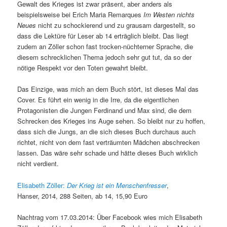
Gewalt des Krieges ist zwar präsent, aber anders als
beispielsweise bei Erich Maria Remarques
Im Westen nichts
Neues
nicht zu schockierend und zu grausam dargestellt, so
dass die Lektüre für Leser ab 14 erträglich bleibt. Das liegt
zudem an Zöller schon fast trocken-nüchterner Sprache, die
diesem schrecklichen Thema jedoch sehr gut tut, da so der
nötige Respekt vor den Toten gewahrt bleibt.
Das Einzige, was mich an dem Buch stört, ist dieses Mal das
Cover. Es führt ein wenig in die Irre, da die eigentlichen
Protagonisten die Jungen Ferdinand und Max sind, die dem
Schrecken des Krieges ins Auge sehen. So bleibt nur zu hoffen,
dass sich die Jungs, an die sich dieses Buch durchaus auch
richtet, nicht von dem fast verträumten Mädchen abschrecken
lassen. Das wäre sehr schade und hätte dieses Buch wirklich
nicht verdient.
Elisabeth Zöller:
Der Krieg ist ein Menschenfresser
,
Hanser, 2014, 288 Seiten, ab 14, 15,90 Euro
Nachtrag vom 17.03.2014: Über Facebook wies mich Elisabeth