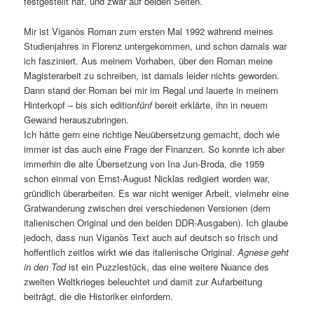
festgestellt hat, und zwar auf beiden Seiten.
Mir ist Viganòs Roman zum ersten Mal 1992 während meines
Studienjahres in Florenz untergekommen, und schon damals war
ich fasziniert. Aus meinem Vorhaben, über den Roman meine
Magisterarbeit zu schreiben, ist damals leider nichts geworden.
Dann stand der Roman bei mir im Regal und lauerte in meinem
Hinterkopf – bis sich edition
fünf
bereit erklärte, ihn in neuem
Gewand herauszubringen.
Ich hätte gern eine richtige Neuübersetzung gemacht, doch wie
immer ist das auch eine Frage der Finanzen. So konnte ich aber
immerhin die alte Übersetzung von Ina Jun-Broda, die 1959
schon einmal von Ernst-August Nicklas redigiert worden war,
gründlich überarbeiten. Es war nicht weniger Arbeit, vielmehr eine
Gratwanderung zwischen drei verschiedenen Versionen (dem
italienischen Original und den beiden DDR-Ausgaben). Ich glaube
jedoch, dass nun Viganòs Text auch auf deutsch so frisch und
hoffentlich zeitlos wirkt wie das italienische Original.
Agnese geht
in den Tod
ist ein Puzzlestück, das eine weitere Nuance des
zweiten Weltkrieges beleuchtet und damit zur Aufarbeitung
beiträgt, die die Historiker einfordern.