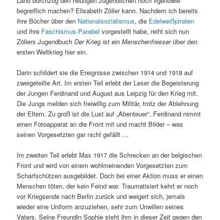
Land durchzog den heutigen Jugendlichen noch irgendwie
begreiflich machen? Elisabeth Zöller kann. Nachdem ich bereits
ihre Bücher über den
Nationalsozialismus
, die
Edelweißpiraten
und ihre
Faschismus-Parabel
vorgestellt habe, reiht sich nun
Zöllers Jugendbuch
Der Krieg ist ein Menschenfresser
über den
ersten Weltkrieg hier ein.
Darin schildert sie die Ereignisse zwischen 1914 und 1918 auf
zweigeteilte Art. Im ersten Teil erlebt der Leser die Begeisterung
der Jungen Ferdinand und August aus Leipzig für den Krieg mit.
Die Jungs melden sich freiwillig zum Militär, trotz der Ablehnung
der Eltern. Zu groß ist die Lust auf „Abenteuer“. Ferdinand nimmt
einen Fotoapparat an die Front mit und macht Bilder – was
seinen Vorgesetzten gar nicht gefällt …
Im zweiten Teil erlebt Max 1917 die Schrecken an der belgischen
Front und wird von einem wohlmeinenden Vorgesetzten zum
Scharfschützen ausgebildet. Doch bei einer Aktion muss er einen
Menschen töten, der kein Feind war. Traumatisiert kehrt er noch
vor Kriegsende nach Berlin zurück und weigert sich, jemals
wieder eine Uniform anzuziehen, sehr zum Unwillen seines
Vaters. Seine Freundin Sophie steht ihm in dieser Zeit gegen den