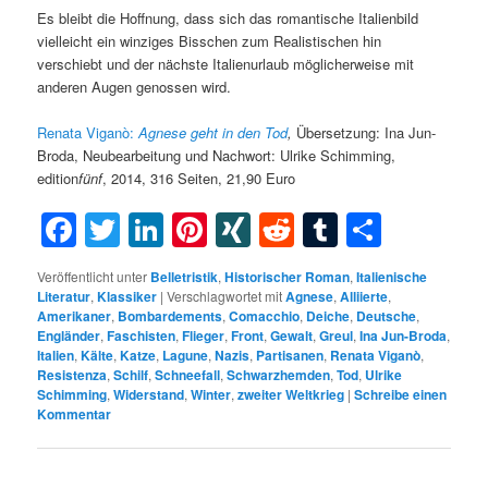
Es bleibt die Hoffnung, dass sich das romantische Italienbild
vielleicht ein winziges Bisschen zum Realistischen hin
verschiebt und der nächste Italienurlaub möglicherweise mit
anderen Augen genossen wird.
Renata
Viganò:
Agnese
geht in den Tod
,
Übersetzung: Ina Jun-
Broda, Neubearbeitung und Nachwort: Ulrike Schimming,
edition
fünf
, 2014, 316 Seiten, 21,90 Euro
Facebook
Twitter
LinkedIn
Pinterest
XING
Reddit
Tumblr
Teilen
Veröffentlicht unter
Belletristik
,
Historischer Roman
,
Italienische
Literatur
,
Klassiker
|
Verschlagwortet mit
Agnese
,
Alliierte
,
Amerikaner
,
Bombardements
,
Comacchio
,
Deiche
,
Deutsche
,
Engländer
,
Faschisten
,
Flieger
,
Front
,
Gewalt
,
Greul
,
Ina Jun-Broda
,
Italien
,
Kälte
,
Katze
,
Lagune
,
Nazis
,
Partisanen
,
Renata Viganò
,
Resistenza
,
Schilf
,
Schneefall
,
Schwarzhemden
,
Tod
,
Ulrike
Schimming
,
Widerstand
,
Winter
,
zweiter Weltkrieg
|
Schreibe einen
Kommentar