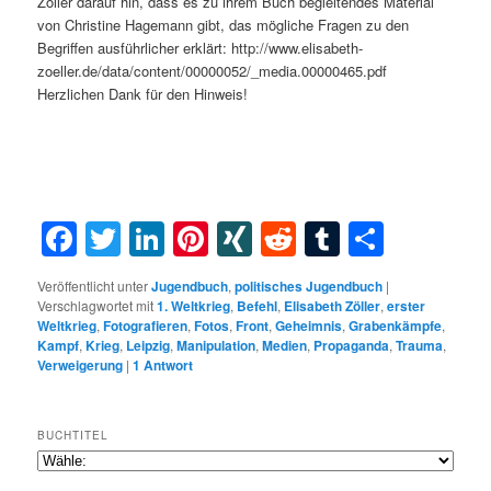
Zöller darauf hin, dass es zu ihrem Buch begleitendes Material
von Christine Hagemann gibt, das mögliche Fragen zu den
Begriffen ausführlicher erklärt: http://www.elisabeth-
zoeller.de/data/content/00000052/_media.00000465.pdf
Herzlichen Dank für den Hinweis!
Facebook
Twitter
LinkedIn
Pinterest
XING
Reddit
Tumblr
Teilen
Veröffentlicht unter
Jugendbuch
,
politisches Jugendbuch
|
Verschlagwortet mit
1. Weltkrieg
,
Befehl
,
Elisabeth Zöller
,
erster
Weltkrieg
,
Fotografieren
,
Fotos
,
Front
,
Geheimnis
,
Grabenkämpfe
,
Kampf
,
Krieg
,
Leipzig
,
Manipulation
,
Medien
,
Propaganda
,
Trauma
,
Verweigerung
|
1
Antwort
BUCHTITEL