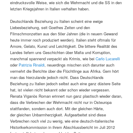
eindrucksvolle Weise, wie sich die Wehrmacht und die SS in den
letzten Kriegsjahren in Italien verhalten haben.
Deutschlands Beziehung zu Italien scheint eine ewige
Liebesbeziehung, seit Goethes Zeiten und den
Filmschmonzetten aus den 50er Jahren (die in neuem Gewand
heute immer noch produziert werden). Italien steht oftmals für
Amore, Gelato, Kunst und Leichtigkeit. Die bittere Realität des
Landes liefern uns Geschichten über Mafia und Korruption,
manchmal spannend verpackt als Krimis, wie bei
Carlo Lucarelli
oder
Patrizia Rinaldi
, neuerdings mischen sich darunter auch
vermehrt die Berichte über die Flüchtlinge aus Afrika. Gern hört
man das hierzulande jedoch nicht. Dass Deutschlands
Beziehung zu Italien jedoch selbst auch eine ganz düstere Seite
hat, ist vielen nicht bekannt oder schon wieder vergessen.
Renata Viganòs Roman erinnert nun ganz plastisch wieder daran,
dass die Verbrechen der Wehrmacht nicht nur in Osteuropa
stattfanden, sondern auch dort. Mit der gleichen Härte,
der gleichen Unbarmherzigkeit. Aufgearbeitet sind diese
Verbrechen noch viel zu wenig, wie eine deutsch-italienische
Historikerkommission in ihrem Abschlussbericht im Juli 2012