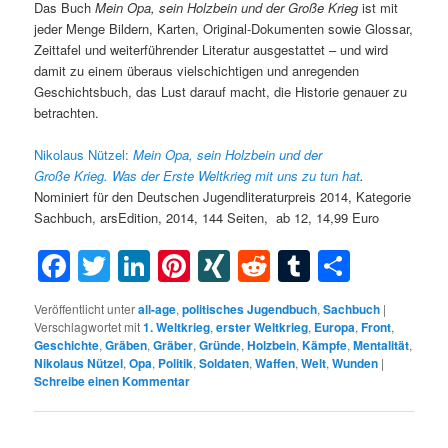
Das Buch
Mein Opa, sein Holzbein und der Große Krieg
ist mit
jeder Menge Bildern, Karten, Original-Dokumenten sowie Glossar,
Zeittafel und weiterführender Literatur ausgestattet – und wird
damit zu einem überaus vielschichtigen und anregenden
Geschichtsbuch, das Lust darauf macht, die Historie genauer zu
betrachten.
Nikolaus Nützel:
Mein Opa, sein Holzbein und der
Große Krieg. Was der Erste Weltkrieg mit uns zu tun hat
.
Nominiert für den Deutschen Jugendliteraturpreis 2014, Kategorie
Sachbuch, arsEdition, 2014, 144 Seiten, ab 12, 14,99 Euro
Facebook
Twitter
LinkedIn
Pinterest
XING
Reddit
Tumblr
Teilen
Veröffentlicht unter
all-age
,
politisches Jugendbuch
,
Sachbuch
|
Verschlagwortet mit
1. Weltkrieg
,
erster Weltkrieg
,
Europa
,
Front
,
Geschichte
,
Gräben
,
Gräber
,
Gründe
,
Holzbein
,
Kämpfe
,
Mentalität
,
Nikolaus Nützel
,
Opa
,
Politik
,
Soldaten
,
Waffen
,
Welt
,
Wunden
|
Schreibe einen Kommentar