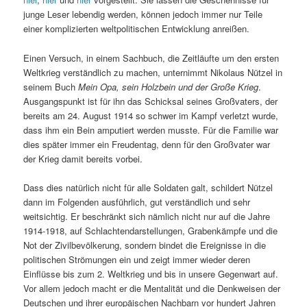
junge Leser lebendig werden, können jedoch immer nur Teile
einer komplizierten weltpolitischen Entwicklung anreißen.
Einen Versuch, in einem Sachbuch, die Zeitläufte um den ersten
Weltkrieg verständlich zu machen, unternimmt Nikolaus Nützel in
seinem Buch
Mein Opa, sein Holzbein und der Große Krieg
.
Ausgangspunkt ist für ihn das Schicksal seines Großvaters, der
bereits am 24. August 1914 so schwer im Kampf verletzt wurde,
dass ihm ein Bein amputiert werden musste. Für die Familie war
dies später immer ein Freudentag, denn für den Großvater war
der Krieg damit bereits vorbei.
Dass dies natürlich nicht für alle Soldaten galt, schildert Nützel
dann im Folgenden ausführlich, gut verständlich und sehr
weitsichtig. Er beschränkt sich nämlich nicht nur auf die Jahre
1914-1918, auf Schlachtendarstellungen, Grabenkämpfe und die
Not der Zivilbevölkerung, sondern bindet die Ereignisse in die
politischen Strömungen ein und zeigt immer wieder deren
Einflüsse bis zum 2. Weltkrieg und bis in unsere Gegenwart auf.
Vor allem jedoch macht er die Mentalität und die Denkweisen der
Deutschen und ihrer europäischen Nachbarn vor hundert Jahren