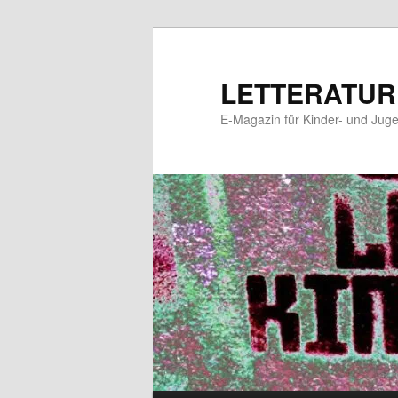
Zum
Zum
primären
sekundären
Inhalt
Inhalt
LETTERATUR
springen
springen
E-Magazin für Kinder- und Juge