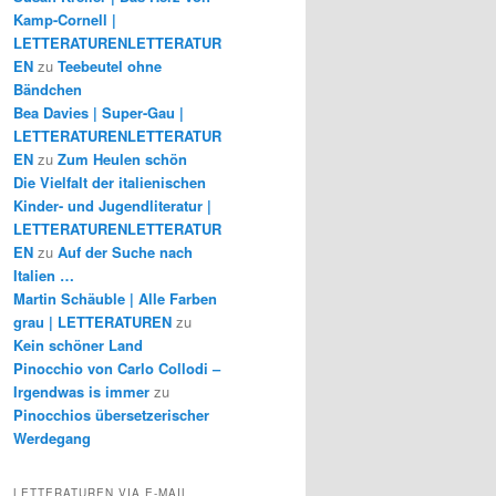
Kamp-Cornell |
LETTERATURENLETTERATUR
EN
zu
Teebeutel ohne
Bändchen
Bea Davies | Super-Gau |
LETTERATURENLETTERATUR
EN
zu
Zum Heulen schön
Die Vielfalt der italienischen
Kinder- und Jugendliteratur |
LETTERATURENLETTERATUR
EN
zu
Auf der Suche nach
Italien …
Martin Schäuble | Alle Farben
grau | LETTERATUREN
zu
Kein schöner Land
Pinocchio von Carlo Collodi –
Irgendwas is immer
zu
Pinocchios übersetzerischer
Werdegang
LETTERATUREN VIA E-MAIL