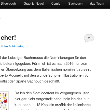
Bilderbuch
Graphic Novel
Comic
Sachbuch
das Team
E
cher!
2
Ulrike Schimming
der Leipziger Buchmesse die Nominierungen für den
reis bekanntgegeben. Für mich ist es nach 2016 nun zum
ner Übersetzung aus dem Italienischen nominiert zu sein.
rto Accinelli, mit den wunderschönen Illustrationen von
ortlist der Sparte Sachbuch geschafft.
Da ich den
Dominoeffekt
im vergangenen Jahr
hier gar nicht vorgestellt habe, hole ich das nun
kurz nach. In 18 Kapiteln erzählt der italienische