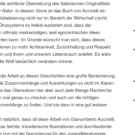
 die wörtliche Übersetzung des italienischen Originaltitels
r Natur
. In diesem Sinne ist das Buch von Accinelli ein
obalisierung nicht nur im Bereich der Wirtschaft (nicht)
 Ökosysteme so heikel austariert sind, dass der
 oftmals merkwürdigen, weil egozentrischen Ideen
chten kann. Im Grunde wünscht man sich, dass dieses
onen zu mehr Achtsamkeit, Zurückhaltung und Respekt
en und ihrem und unserem Lebensraum anleitet. Es wäre
die Welt tatsächlich verändern könnte.
 die Arbeit an diesen Geschichten eine große Bereicherung,
iele Zusammenhänge und Auswirkungen so nicht im Klaren.
ete das Übersetzen hier aber auch jede Menge Recherche.
h mal genau zu checken und auch um die richtigen
nhänge zu finden. Und sie dann in eine gut lesbare
 natürlich, dass all diese Arbeit von Gianumberto Accinelli,
ar leichte, künstlerische Illustrationen und durchlaufende
r nun mit der Nominierung für den Jugendliteraturpreis