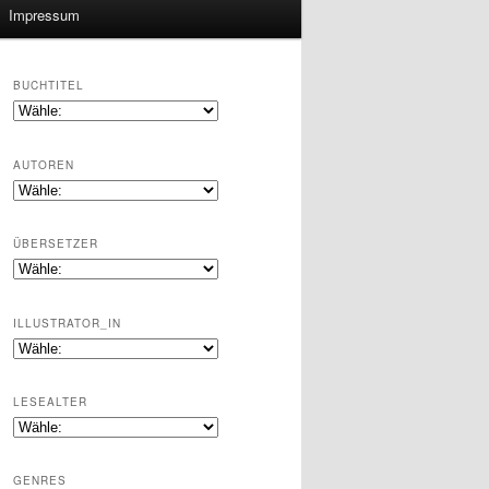
Impressum
BUCHTITEL
AUTOREN
ÜBERSETZER
ILLUSTRATOR_IN
LESEALTER
GENRES