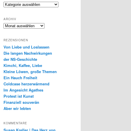
Genres
ARCHIV
Archiv
REZENSIONEN
Von Liebe und Loslassen
Die langen Nachwirkungen
der NS-Geschichte
Kimchi, Kaffee, Liebe
Kleine Löwen, große Themen
Ein Hauch Freiheit
Coldcase herzerwärmend
Im Angesicht Agathes
Protest ist Kunst
Finanziell souverän
Aber wir lebten
KOMMENTARE
Susan Kreller | Das Herz von