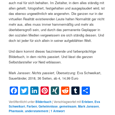
auch mal für sich behalten. Im Zeitalter, in dem alles ständig mit
allen geteilt, fotografiert, festgehalten und ausgeplaudert wird, ist
das ebenso ungewöhnlich wie angenehm. Die ganzen nur in der
virtuellen Realität existierenden Leute halten Normalität gar nicht
mehr aus, alles muss immer hammermäßig und mehr als
überlebensgroß sein, und durch das permanente Geplapper in
den sozialen Medien vergewissern sie sich ständig dessen. Und
doch ist jeder für sich allein in seiner aufgeblähten Welt.
Und dann kommt dieses faszinierende und farbenprächtige
Bilderbuch, in dem nichts passiert. Und lässt die ganzen
Selbstdarsteller vor Neid erblassen.
Mark Janssen:
Nichts passiert
, Übersetzung: Eva Schweikart,
Sauerländer, 2018, 36 Seiten, ab 4, 14,99 Euro
Facebook
Twitter
LinkedIn
Pinterest
XING
Reddit
Tumblr
Teilen
Veröffentlicht unter
Bilderbuch
|
Verschlagwortet mit
Erleben
,
Eva
Schweikart
,
Farben
,
Geheimnisse
,
gemeinsam
,
Mark Janssen
,
Phantasie
,
understatement
|
1
Antwort