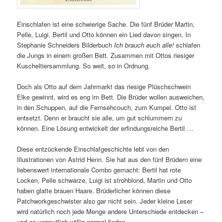
Einschlafen ist eine schwierige Sache. Die fünf Brüder Martin,
Pelle, Luigi, Bertil und Otto können ein Lied davon singen. In
Stephanie Schneiders Bilderbuch
Ich brauch euch alle!
schlafen
die Jungs in einem großen Bett. Zusammen mit Ottos riesiger
Kuscheltiersammlung. So weit, so in Ordnung.
Doch als Otto auf dem Jahrmarkt das riesige Plüschschwein
Elke gewinnt, wird es eng im Bett. Die Brüder wollen ausweichen,
in den Schuppen, auf die Fernsehcouch, zum Kumpel. Otto ist
entsetzt. Denn er braucht sie alle, um gut schlummern zu
können. Eine Lösung entwickelt der erfindungsreiche Bertil …
Diese entzückende Einschlafgeschichte lebt von den
Illustrationen von Astrid Henn. Sie hat aus den fünf Brüdern eine
liebenswert internationale Combo gemacht: Bertil hat rote
Locken, Pelle schwarze, Luigi ist strohblond, Martin und Otto
haben glatte brauen Haare. Brüderlicher können diese
Patchworkgeschwister also gar nicht sein. Jeder kleine Leser
wird natürlich noch jede Menge andere Unterschiede entdecken –
und es vermutlich völlig normal finden.