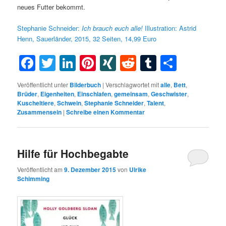
neues Futter bekommt.
Stephanie Schneider:
Ich
brauch
euch
alle
!
Illustration: Astrid
Henn, Sauerländer, 2015, 32 Seiten, 14,99 Euro
Facebook
Twitter
LinkedIn
Pinterest
XING
Reddit
Tumblr
Teilen
Veröffentlicht unter
Bilderbuch
|
Verschlagwortet mit
alle
,
Bett
,
Brüder
,
Eigenheiten
,
Einschlafen
,
gemeinsam
,
Geschwister
,
Kuscheltiere
,
Schwein
,
Stephanie Schneider
,
Talent
,
Zusammensein
|
Schreibe einen Kommentar
Hilfe für Hochbegabte
Veröffentlicht am
9. Dezember 2015
von
Ulrike
Schimming