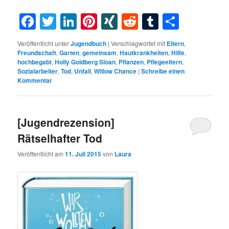
Facebook
Twitter
LinkedIn
Pinterest
XING
Reddit
Tumblr
Teilen
Veröffentlicht unter
Jugendbuch
|
Verschlagwortet mit
Eltern
,
Freundschaft
,
Garten
,
gemeinsam
,
Hautkrankheiten
,
Hilfe
,
hochbegabt
,
Holly Goldberg Sloan
,
Pflanzen
,
Pflegeeltern
,
Sozialarbeiter
,
Tod
,
Unfall
,
Willow Chance
|
Schreibe einen
Kommentar
[Jugendrezension]
Rätselhafter Tod
Veröffentlicht am
11. Juli 2015
von
Laura