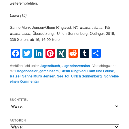
weiterempfehlen.
Laura (15)
Sanne Munk Jensen/Glenn Ringtved:
Wir
wollten
nichts
.
Wir
wollten
alles
, Übersetzung:
Ulrich Sonnenberg, Oetinger, 2015,
336 Seiten, ab 16, 16,99 Euro
Facebook
Twitter
LinkedIn
Pinterest
XING
Reddit
Tumblr
Teilen
Veröffentlicht unter
Jugendbuch
,
Jugendrezension
|
Verschlagwortet
mit
Drogendealer
,
gemeinsam
,
Glenn Ringtved
,
Liam und Louise
,
Rätsel
,
Sanne Munk Jensen
,
See
,
tot
,
Ulrich Sonnenberg
|
Schreibe
einen Kommentar
BUCHTITEL
AUTOREN