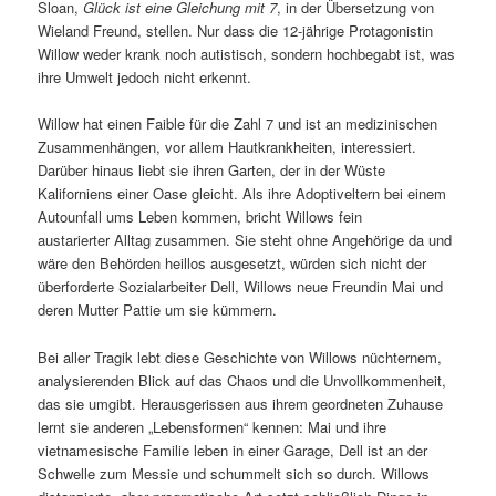
Sloan,
Glück ist eine Gleichung mit 7
, in der Übersetzung von
Wieland Freund, stellen. Nur dass die 12-jährige Protagonistin
Willow weder krank noch autistisch, sondern hochbegabt ist, was
ihre Umwelt jedoch nicht erkennt.
Willow hat einen Faible für die Zahl 7 und ist an medizinischen
Zusammenhängen, vor allem Hautkrankheiten, interessiert.
Darüber hinaus liebt sie ihren Garten, der in der Wüste
Kaliforniens einer Oase gleicht. Als ihre Adoptiveltern bei einem
Autounfall ums Leben kommen, bricht Willows fein
austarierter Alltag zusammen. Sie steht ohne Angehörige da und
wäre den Behörden heillos ausgesetzt, würden sich nicht der
überforderte Sozialarbeiter Dell, Willows neue Freundin Mai und
deren Mutter Pattie um sie kümmern.
Bei aller Tragik lebt diese Geschichte von Willows nüchternem,
analysierenden Blick auf das Chaos und die Unvollkommenheit,
das sie umgibt. Herausgerissen aus ihrem geordneten Zuhause
lernt sie anderen „Lebensformen“ kennen: Mai und ihre
vietnamesische Familie leben in einer Garage, Dell ist an der
Schwelle zum Messie und schummelt sich so durch. Willows