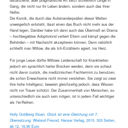
distanzierte, aber pragmatische Art setzt schließlich Dinge in
Gang, die nicht nur ihr Leben ändern, sondern auch das ihrer
Helfer.
Die Komik, die durch das Aufeinanderprallen dieser Welten
unweigerlich entsteht, lässt einen das Buch nicht mehr aus der
Hand legen. Darüber habe ich dann auch das Übermaß an Drama
– hochbegabtes Adoptivkind verliert Eltern und kämpf gegen die
Behörden – mit Nachsicht akzeptieren können. Denn natürlich
schließt man Willow, die als Ich-Erzählerin agiert, ins Herz.
Für junge Leser dürfte Willows Leidenschaft für Krankheiten
jedoch ein sprachlich harter Brocken werden, denn sie scheut
nicht davor zurück, die medizinischen Fachtermini zu benutzen,
die schon Erwachsene nicht immer verstehen. Sie zeigt so zwar
ihre hohe Intelligenz, beweist gleichzeitig jedoch, dass Wissen
nicht vor Trauer schützt. Der Zusammenhalt von Menschen, so
unterschiedlich sie auch sein mögen, ist in jedem Fall wichtiger
als 7er-Reihen.
Holly Goldberg Sloan:
Glück ist eine Gleichung mit 7
,
Übersetzung: Wieland Freund, Hanser Verlag, 2015, 303 Seiten,
ab 12, 16,90 Euro