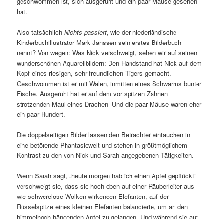
geschwommen ist, sich ausgeruht und ein paar Mäuse gesehen
hat.
Also tatsächlich
Nichts passiert
, wie der niederländische
Kinderbuchillustrator Mark Janssen sein erstes Bilderbuch
nennt? Von wegen: Was Nick verschweigt, sehen wir auf seinen
wunderschönen Aquarellbildern: Den Handstand hat Nick auf dem
Kopf eines riesigen, sehr freundlichen Tigers gemacht.
Geschwommen ist er mit Walen, inmitten eines Schwarms bunter
Fische. Ausgeruht hat er auf dem vor spitzen Zähnen
strotzenden Maul eines Drachen. Und die paar Mäuse waren eher
ein paar Hundert.
Die doppelseitigen Bilder lassen den Betrachter eintauchen in
eine betörende Phantasiewelt und stehen in größtmöglichem
Kontrast zu den von Nick und Sarah angegebenen Tätigkeiten.
Wenn Sarah sagt, „heute morgen hab ich einen Apfel gepflückt“,
verschweigt sie, dass sie hoch oben auf einer Räuberleiter aus
wie schwerelose Wolken wirkenden Elefanten, auf der
Rüsselspitze eines kleinen Elefanten balancierte, um an den
himmelhoch hängenden Apfel zu gelangen. Und während sie auf