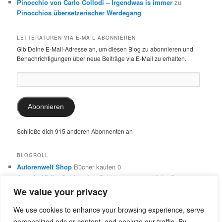
Pinocchio von Carlo Collodi – Irgendwas is immer
zu
Pinocchios übersetzerischer Werdegang
LETTERATUREN VIA E-MAIL ABONNIEREN
Gib Deine E-Mail-Adresse an, um diesen Blog zu abonnieren und
Benachrichtigungen über neue Beiträge via E-Mail zu erhalten.
E-
Mail-
Adresse:
Abonnieren
Schließe dich 915 anderen Abonnenten an
BLOGROLL
Autorenwelt Shop
Bücher kaufen 0
Autorin Ulrike Schimming
Publikationen von Ulrike Schimming
0
We value your privacy
Dr. Ulrike Schimming
Übersetzungen aus dem Italienischen
und Englischen 0
We use cookies to enhance your browsing experience, serve
personalized ads or content, and analyze our traffic. By