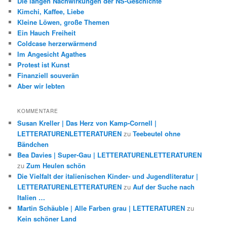
Die langen Nachwirkungen der NS-Geschichte
Kimchi, Kaffee, Liebe
Kleine Löwen, große Themen
Ein Hauch Freiheit
Coldcase herzerwärmend
Im Angesicht Agathes
Protest ist Kunst
Finanziell souverän
Aber wir lebten
KOMMENTARE
Susan Kreller | Das Herz von Kamp-Cornell |
LETTERATURENLETTERATUREN
zu
Teebeutel ohne
Bändchen
Bea Davies | Super-Gau | LETTERATURENLETTERATUREN
zu
Zum Heulen schön
Die Vielfalt der italienischen Kinder- und Jugendliteratur |
LETTERATURENLETTERATUREN
zu
Auf der Suche nach
Italien …
Martin Schäuble | Alle Farben grau | LETTERATUREN
zu
Kein schöner Land