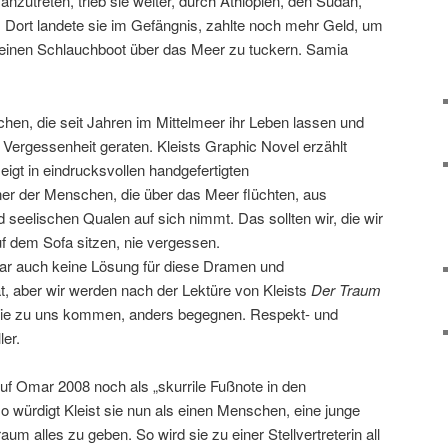
zutreten, trieb sie weiter, durch Äthiopien, den Sudan,
s. Dort landete sie im Gefängnis, zahlte noch mehr Geld, um
 kleinen Schlauchboot über das Meer zu tuckern. Samia
hen, die seit Jahren im Mittelmeer ihr Leben lassen und
n Vergessenheit geraten. Kleists Graphic Novel erzählt
igt in eindrucksvollen handgefertigten
er der Menschen, die über das Meer flüchten, aus
 seelischen Qualen auf sich nimmt. Das sollten wir, die wir
f dem Sofa sitzen, nie vergessen.
ar auch keine Lösung für diese Dramen und
, aber wir werden nach der Lektüre von Kleists
Der Traum
ie zu uns kommen, anders begegnen. Respekt- und
ler.
uf Omar 2008 noch als „skurrile Fußnote in den
so würdigt Kleist sie nun als einen Menschen, eine junge
Traum alles zu geben. So wird sie zu einer Stellvertreterin all