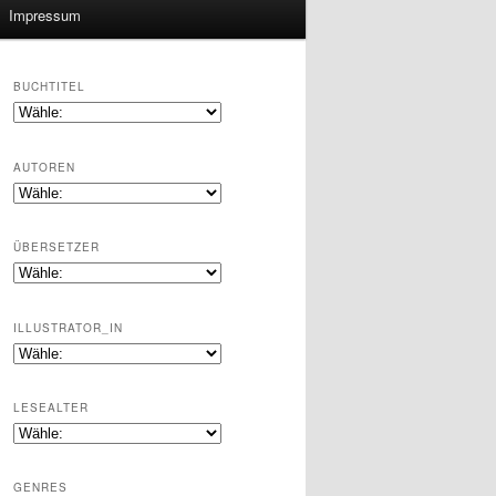
Impressum
BUCHTITEL
AUTOREN
ÜBERSETZER
ILLUSTRATOR_IN
LESEALTER
GENRES