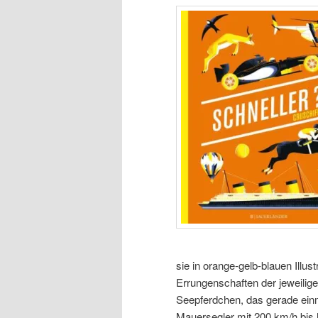
sie in orange-gelb-blauen Illu
Errungenschaften der jeweili
Seepferdchen, das gerade einm
Mauersegler mit 200 km/h bis 