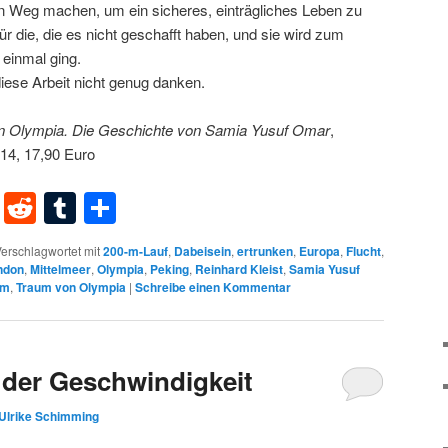
den Weg machen, um ein sicheres, einträgliches Leben zu
ür die, die es nicht geschafft haben, und sie wird zum
 einmal ging.
iese Arbeit nicht genug danken.
n
Olympia.
Die Geschichte von Samia Yusuf Omar
,
 14, 17,90 Euro
dIn
terest
XING
Reddit
Tumblr
Teilen
erschlagwortet mit
200-m-Lauf
,
Dabeisein
,
ertrunken
,
Europa
,
Flucht
,
ndon
,
Mittelmeer
,
Olympia
,
Peking
,
Reinhard Kleist
,
Samia Yusuf
um
,
Traum von Olympia
|
Schreibe einen Kommentar
e der Geschwindigkeit
Ulrike Schimming