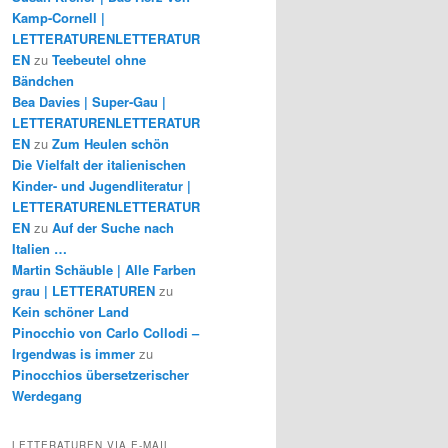
Kamp-Cornell |
LETTERATURENLETTERATUR
EN
zu
Teebeutel ohne
Bändchen
Bea Davies | Super-Gau |
LETTERATURENLETTERATUR
EN
zu
Zum Heulen schön
Die Vielfalt der italienischen
Kinder- und Jugendliteratur |
LETTERATURENLETTERATUR
EN
zu
Auf der Suche nach
Italien …
Martin Schäuble | Alle Farben
grau | LETTERATUREN
zu
Kein schöner Land
Pinocchio von Carlo Collodi –
Irgendwas is immer
zu
Pinocchios übersetzerischer
Werdegang
LETTERATUREN VIA E-MAIL