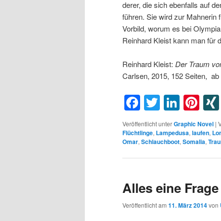
derer, die sich ebenfalls auf 
führen. Sie wird zur Mahnerin f
Vorbild, worum es bei Olympia
Reinhard Kleist kann man für d
Reinhard Kleist:
Der
Traum
vo
Carlsen, 2015, 152 Seiten, ab
Facebook
Twitter
Linke
Pin
Veröffentlicht unter
Graphic Novel
|
V
Flüchtlinge
,
Lampedusa
,
laufen
,
Lo
Omar
,
Schlauchboot
,
Somalia
,
Tra
Alles eine Frag
Veröffentlicht am
11. März 2014
von