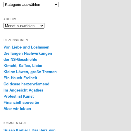
Genres
ARCHIV
Archiv
REZENSIONEN
Von Liebe und Loslassen
Die langen Nachwirkungen
der NS-Geschichte
Kimchi, Kaffee, Liebe
Kleine Löwen, große Themen
Ein Hauch Freiheit
Coldcase herzerwärmend
Im Angesicht Agathes
Protest ist Kunst
Finanziell souverän
Aber wir lebten
KOMMENTARE
Susan Kreller | Das Herz von