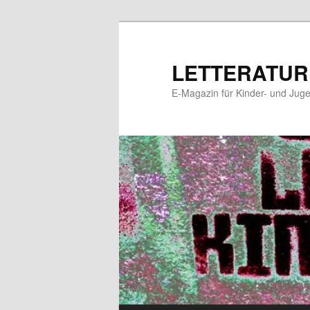
Zum
Zum
primären
sekundären
Inhalt
Inhalt
LETTERATUR
springen
springen
E-Magazin für Kinder- und Juge