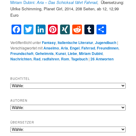
Miriam Dubini:
Aria – Das Schicksal fährt Fahrrad
, Übersetzung:
Ulrike Schimming, Planet Girl, 2014, 208 Seiten, ab 12, 12,99
Euro
Facebook
Twitter
LinkedIn
Pinterest
XING
Reddit
Tumblr
Teilen
Veröffentlicht unter
Fantasy
,
Italienische Literatur
,
Jugendbuch
|
Verschlagwortet mit
Anselmo
,
Aria
,
Engel
,
Fahrrad
,
Freundinnen
,
Freundschaft
,
Geheimnis
,
Kunst
,
Liebe
,
Miriam Dubini
,
Nachrichten
,
Rad
,
radfahren
,
Rom
,
Tagebuch
|
26
Antworten
BUCHTITEL
AUTOREN
ÜBERSETZER