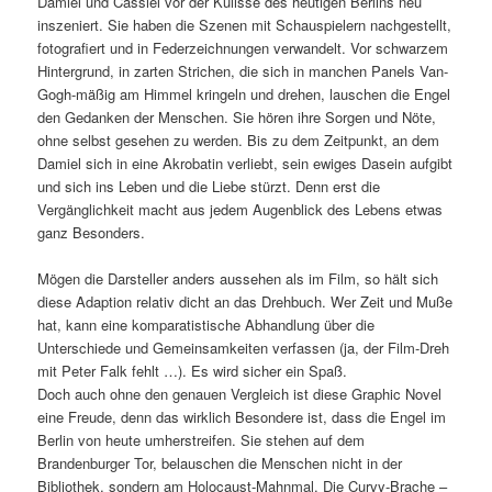
Damiel und Cassiel vor der Kulisse des heutigen Berlins neu
inszeniert. Sie haben die Szenen mit Schauspielern nachgestellt,
fotografiert und in Federzeichnungen verwandelt. Vor schwarzem
Hintergrund, in zarten Strichen, die sich in manchen Panels Van-
Gogh-mäßig am Himmel kringeln und drehen, lauschen die Engel
den Gedanken der Menschen. Sie hören ihre Sorgen und Nöte,
ohne selbst gesehen zu werden. Bis zu dem Zeitpunkt, an dem
Damiel sich in eine Akrobatin verliebt, sein ewiges Dasein aufgibt
und sich ins Leben und die Liebe stürzt. Denn erst die
Vergänglichkeit macht aus jedem Augenblick des Lebens etwas
ganz Besonders.
Mögen die Darsteller anders aussehen als im Film, so hält sich
diese Adaption relativ dicht an das Drehbuch. Wer Zeit und Muße
hat, kann eine komparatistische Abhandlung über die
Unterschiede und Gemeinsamkeiten verfassen (ja, der Film-Dreh
mit Peter Falk fehlt …). Es wird sicher ein Spaß.
Doch auch ohne den genauen Vergleich ist diese Graphic Novel
eine Freude, denn das wirklich Besondere ist, dass die Engel im
Berlin von heute umherstreifen. Sie stehen auf dem
Brandenburger Tor, belauschen die Menschen nicht in der
Bibliothek, sondern am Holocaust-Mahnmal. Die Curvy-Brache –