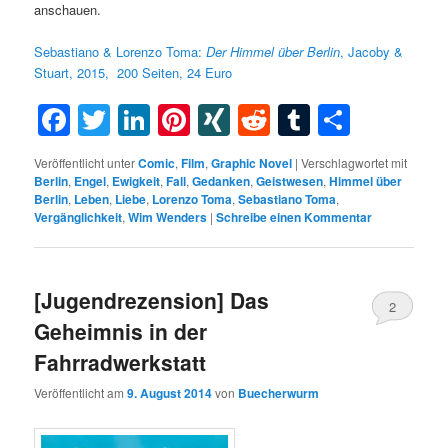
anschauen.
Sebastiano & Lorenzo Toma:
Der
Himmel
über
Berlin
,
Jacoby &
Stuart, 2015,
200 Seiten, 24 Euro
Facebook
Twitter
LinkedIn
Pinterest
XING
Reddit
Tumblr
Teilen
Veröffentlicht unter
Comic
,
Film
,
Graphic Novel
|
Verschlagwortet mit
Berlin
,
Engel
,
Ewigkeit
,
Fall
,
Gedanken
,
Geistwesen
,
Himmel über
Berlin
,
Leben
,
Liebe
,
Lorenzo Toma
,
Sebastiano Toma
,
Vergänglichkeit
,
Wim Wenders
|
Schreibe einen Kommentar
[Jugendrezension] Das
2
Geheimnis in der
Fahrradwerkstatt
Veröffentlicht am
9. August 2014
von
Buecherwurm