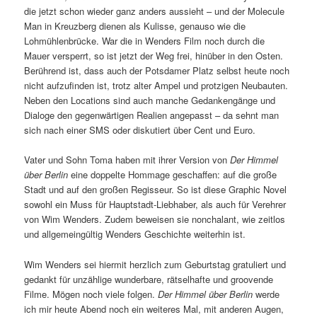
die jetzt schon wieder ganz anders aussieht – und der Molecule
Man in Kreuzberg dienen als Kulisse, genauso wie die
Lohmühlenbrücke. War die in Wenders Film noch durch die
Mauer versperrt, so ist jetzt der Weg frei, hinüber in den Osten.
Berührend ist, dass auch der Potsdamer Platz selbst heute noch
nicht aufzufinden ist, trotz alter Ampel und protzigen Neubauten.
Neben den Locations sind auch manche Gedankengänge und
Dialoge den gegenwärtigen Realien angepasst – da sehnt man
sich nach einer SMS oder diskutiert über Cent und Euro.
Vater und Sohn Toma haben mit ihrer Version von
Der Himmel
über Berlin
eine doppelte Hommage geschaffen: auf die große
Stadt und auf den großen Regisseur. So ist diese Graphic Novel
sowohl ein Muss für Hauptstadt-Liebhaber, als auch für Verehrer
von Wim Wenders. Zudem beweisen sie nonchalant, wie zeitlos
und allgemeingültig Wenders Geschichte weiterhin ist.
Wim Wenders sei hiermit herzlich zum Geburtstag gratuliert und
gedankt für unzählige wunderbare, rätselhafte und groovende
Filme. Mögen noch viele folgen.
Der Himmel über Berlin
werde
ich mir heute Abend noch ein weiteres Mal, mit anderen Augen,