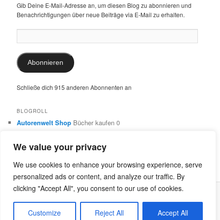
Gib Deine E-Mail-Adresse an, um diesen Blog zu abonnieren und
Benachrichtigungen über neue Beiträge via E-Mail zu erhalten.
E-
Mail-
Adresse:
Abonnieren
Schließe dich 915 anderen Abonnenten an
BLOGROLL
Autorenwelt Shop
Bücher kaufen 0
Autorin Ulrike Schimming
Publikationen von Ulrike Schimming
0
We value your privacy
Dr. Ulrike Schimming
Übersetzungen aus dem Italienischen
und Englischen 0
We use cookies to enhance your browsing experience, serve
personalized ads or content, and analyze our traffic. By
clicking "Accept All", you consent to our use of cookies.
Stolz präsentiert von WordPress
Customize
Reject All
Accept All