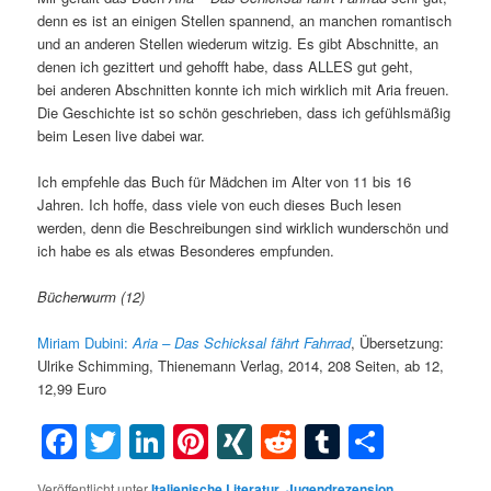
denn es ist an einigen Stellen spannend, an manchen romantisch
und an anderen Stellen wiederum witzig. Es gibt Abschnitte, an
denen ich gezittert und gehofft habe, dass ALLES gut geht,
bei anderen Abschnitten konnte ich mich wirklich mit Aria freuen.
Die Geschichte ist so schön geschrieben, dass ich gefühlsmäßig
beim Lesen live dabei war.
Ich empfehle das Buch für Mädchen im Alter von 11 bis 16
Jahren. Ich hoffe, dass viele von euch dieses Buch lesen
werden, denn die Beschreibungen sind wirklich wunderschön und
ich habe es als etwas Besonderes empfunden.
Bücherwurm (12)
Miriam Dubini:
Aria – Das Schicksal fährt Fahrrad
, Übersetzung:
Ulrike Schimming, Thienemann Verlag, 2014, 208 Seiten, ab 12,
12,99 Euro
Facebook
Twitter
LinkedIn
Pinterest
XING
Reddit
Tumblr
Teilen
Veröffentlicht unter
Italienische Literatur
,
Jugendrezension
,