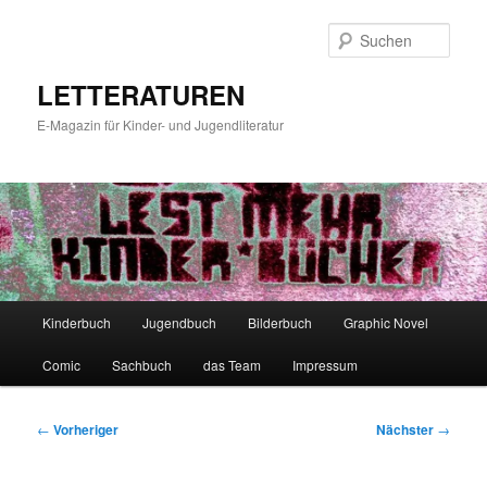
Zum
primären
Such
Inhalt
springen
LETTERATUREN
E-Magazin für Kinder- und Jugendliteratur
Hauptmenü
Kinderbuch
Jugendbuch
Bilderbuch
Graphic Novel
Comic
Sachbuch
das Team
Impressum
Beitragsnavigation
←
Vorheriger
Nächster
→