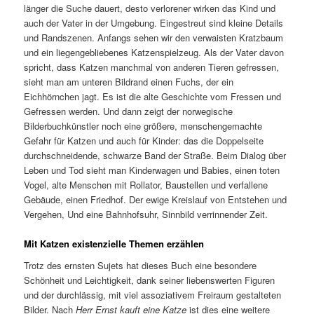
länger die Suche dauert, desto verlorener wirken das Kind und
auch der Vater in der Umgebung. Eingestreut sind kleine Details
und Randszenen. Anfangs sehen wir den verwaisten Kratzbaum
und ein liegengebliebenes Katzenspielzeug. Als der Vater davon
spricht, dass Katzen manchmal von anderen Tieren gefressen,
sieht man am unteren Bildrand einen Fuchs, der ein
Eichhörnchen jagt. Es ist die alte Geschichte vom Fressen und
Gefressen werden. Und dann zeigt der norwegische
Bilderbuchkünstler noch eine größere, menschengemachte
Gefahr für Katzen und auch für Kinder: das die Doppelseite
durchschneidende, schwarze Band der Straße. Beim Dialog über
Leben und Tod sieht man Kinderwagen und Babies, einen toten
Vogel, alte Menschen mit Rollator, Baustellen und verfallene
Gebäude, einen Friedhof. Der ewige Kreislauf von Entstehen und
Vergehen, Und eine Bahnhofsuhr, Sinnbild verrinnender Zeit.
Mit Katzen existenzielle Themen erzählen
Trotz des ernsten Sujets hat dieses Buch eine besondere
Schönheit und Leichtigkeit, dank seiner liebenswerten Figuren
und der durchlässig, mit viel assoziativem Freiraum gestalteten
Bilder. Nach
Herr Ernst kauft eine Katze
ist dies eine weitere