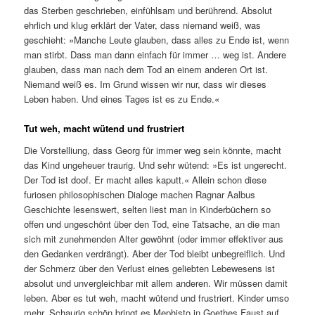
das Sterben geschrieben, einfühlsam und berührend. Absolut
ehrlich und klug erklärt der Vater, dass niemand weiß, was
geschieht: »Manche Leute glauben, dass alles zu Ende ist, wenn
man stirbt. Dass man dann einfach für immer … weg ist. Andere
glauben, dass man nach dem Tod an einem anderen Ort ist.
Niemand weiß es. Im Grund wissen wir nur, dass wir dieses
Leben haben. Und eines Tages ist es zu Ende.«
Tut weh, macht wütend und frustriert
Die Vorstelliung, dass Georg für immer weg sein könnte, macht
das Kind ungeheuer traurig. Und sehr wütend: »Es ist ungerecht.
Der Tod ist doof. Er macht alles kaputt.« Allein schon diese
furiosen philosophischen Dialoge machen Ragnar Aalbus
Geschichte lesenswert, selten liest man in Kinderbüchern so
offen und ungeschönt über den Tod, eine Tatsache, an die man
sich mit zunehmenden Alter gewöhnt (oder immer effektiver aus
den Gedanken verdrängt). Aber der Tod bleibt unbegreiflich. Und
der Schmerz über den Verlust eines geliebten Lebewesens ist
absolut und unvergleichbar mit allem anderen. Wir müssen damit
leben. Aber es tut weh, macht wütend und frustriert. Kinder umso
mehr. Schaurig schön bringt es Mephisto in Goethes Faust auf