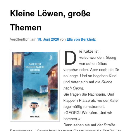
Kleine Löwen, große
Themen
Veröffentlicht am
18. Juni 2026
von
Ella von Berkholz
D
ie Katze ist
verschwunden. Georg
war schon öfters
verschwunden. Aber noch nie für
so lange. Und so begeben Kind
und Vater sich auf die
Suche
nach Georg
.
Sie fragen die Nachbarin. Und
klappern Plätze ab, wo der Kater
regelmäßig rumstromert.
»GEORG! Wir rufen. Und wir
horchen.«
Dann sehen sie auf der Straße
Bremsspuren. »Genau hier überquert Georg immer die Straße. Ist