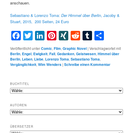
anschauen.
Sebastiano & Lorenzo Toma:
Der
Himmel
über
Berlin
,
Jacoby &
Stuart, 2015,
200 Seiten, 24 Euro
Facebook
Twitter
LinkedIn
Pinterest
XING
Reddit
Tumblr
Teilen
Veröffentlicht unter
Comic
,
Film
,
Graphic Novel
|
Verschlagwortet mit
Berlin
,
Engel
,
Ewigkeit
,
Fall
,
Gedanken
,
Geistwesen
,
Himmel über
Berlin
,
Leben
,
Liebe
,
Lorenzo Toma
,
Sebastiano Toma
,
Vergänglichkeit
,
Wim Wenders
|
Schreibe einen Kommentar
BUCHTITEL
AUTOREN
ÜBERSETZER