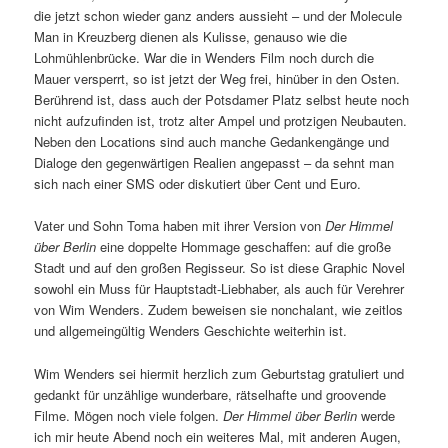
die jetzt schon wieder ganz anders aussieht – und der Molecule
Man in Kreuzberg dienen als Kulisse, genauso wie die
Lohmühlenbrücke. War die in Wenders Film noch durch die
Mauer versperrt, so ist jetzt der Weg frei, hinüber in den Osten.
Berührend ist, dass auch der Potsdamer Platz selbst heute noch
nicht aufzufinden ist, trotz alter Ampel und protzigen Neubauten.
Neben den Locations sind auch manche Gedankengänge und
Dialoge den gegenwärtigen Realien angepasst – da sehnt man
sich nach einer SMS oder diskutiert über Cent und Euro.
Vater und Sohn Toma haben mit ihrer Version von
Der Himmel
über Berlin
eine doppelte Hommage geschaffen: auf die große
Stadt und auf den großen Regisseur. So ist diese Graphic Novel
sowohl ein Muss für Hauptstadt-Liebhaber, als auch für Verehrer
von Wim Wenders. Zudem beweisen sie nonchalant, wie zeitlos
und allgemeingültig Wenders Geschichte weiterhin ist.
Wim Wenders sei hiermit herzlich zum Geburtstag gratuliert und
gedankt für unzählige wunderbare, rätselhafte und groovende
Filme. Mögen noch viele folgen.
Der Himmel über Berlin
werde
ich mir heute Abend noch ein weiteres Mal, mit anderen Augen,