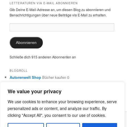
LETTERATUREN VIA E-MAIL ABONNIEREN
Gib Deine E-Mail-Adresse an, um diesen Blog zu abonnieren und
Benachrichtigungen über neue Beiträge via E-Mail zu erhalten.
E-
Mail-
Adresse:
Abonnieren
Schließe dich 915 anderen Abonnenten an
BLOGROLL
Autorenwelt Shop
Bücher kaufen 0
Autorin Ulrike Schimming
Publikationen von Ulrike Schimming
0
We value your privacy
Dr. Ulrike Schimming
Übersetzungen aus dem Italienischen
und Englischen 0
We use cookies to enhance your browsing experience, serve
personalized ads or content, and analyze our traffic. By
clicking "Accept All", you consent to our use of cookies.
Stolz präsentiert von WordPress