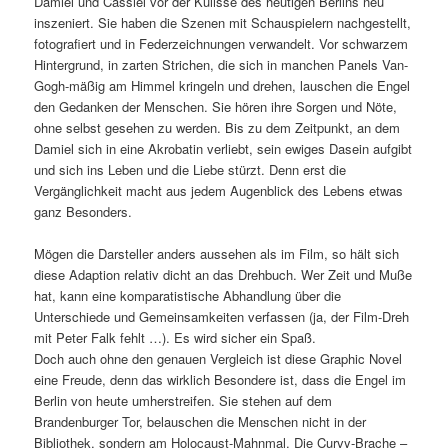
Damiel und Cassiel vor der Kulisse des heutigen Berlins neu
inszeniert. Sie haben die Szenen mit Schauspielern nachgestellt,
fotografiert und in Federzeichnungen verwandelt. Vor schwarzem
Hintergrund, in zarten Strichen, die sich in manchen Panels Van-
Gogh-mäßig am Himmel kringeln und drehen, lauschen die Engel
den Gedanken der Menschen. Sie hören ihre Sorgen und Nöte,
ohne selbst gesehen zu werden. Bis zu dem Zeitpunkt, an dem
Damiel sich in eine Akrobatin verliebt, sein ewiges Dasein aufgibt
und sich ins Leben und die Liebe stürzt. Denn erst die
Vergänglichkeit macht aus jedem Augenblick des Lebens etwas
ganz Besonders.
Mögen die Darsteller anders aussehen als im Film, so hält sich
diese Adaption relativ dicht an das Drehbuch. Wer Zeit und Muße
hat, kann eine komparatistische Abhandlung über die
Unterschiede und Gemeinsamkeiten verfassen (ja, der Film-Dreh
mit Peter Falk fehlt …). Es wird sicher ein Spaß.
Doch auch ohne den genauen Vergleich ist diese Graphic Novel
eine Freude, denn das wirklich Besondere ist, dass die Engel im
Berlin von heute umherstreifen. Sie stehen auf dem
Brandenburger Tor, belauschen die Menschen nicht in der
Bibliothek, sondern am Holocaust-Mahnmal. Die Curvy-Brache –