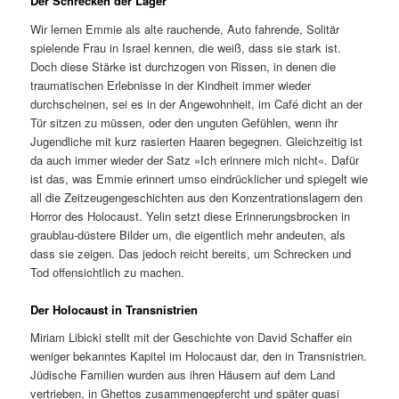
Der Schrecken der Lager
Wir lernen Emmie als alte rauchende, Auto fahrende, Solitär
spielende Frau in Israel kennen, die weiß, dass sie stark ist.
Doch diese Stärke ist durchzogen von Rissen, in denen die
traumatischen Erlebnisse in der Kindheit immer wieder
durchscheinen, sei es in der Angewohnheit, im Café dicht an der
Tür sitzen zu müssen, oder den unguten Gefühlen, wenn ihr
Jugendliche mit kurz rasierten Haaren begegnen. Gleichzeitig ist
da auch immer wieder der Satz »Ich erinnere mich nicht«. Dafür
ist das, was Emmie erinnert umso eindrücklicher und spiegelt wie
all die Zeitzeugengeschichten aus den Konzentrationslagern den
Horror des Holocaust. Yelin setzt diese Erinnerungsbrocken in
graublau-düstere Bilder um, die eigentlich mehr andeuten, als
dass sie zeigen. Das jedoch reicht bereits, um Schrecken und
Tod offensichtlich zu machen.
Der Holocaust in Transnistrien
Miriam Libicki stellt mit der Geschichte von David Schaffer ein
weniger bekanntes Kapitel im Holocaust dar, den in Transnistrien.
Jüdische Familien wurden aus ihren Häusern auf dem Land
vertrieben, in Ghettos zusammengepfercht und später quasi