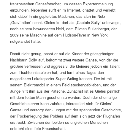
französischen Gänseforscher, um dessen Expertenmeinung
einzuholen. Nebenher surft er im Internet, chattet und verliebt
sich dabei in ein gepierctes Mädchen, das sich im Netz
„Gravitation“ nennt. Gieles ist dort als „Captain Sully“ unterwegs,
nach seinem bewunderten Held, dem Piloten Sullenberger, der
2009 seine Maschine auf dem Hudson-River in New York
notgelandet hatte.
Damit nicht genug, passt er auf die Kinder der griesgrämigen
Nachbarin Dolly auf, bekommt zwei weitere Gänse, von der die
größere verfressen und aggressiv, die kleinere jedoch ein Talent
zum Tischtennisspielen hat, und lernt eines Tages den
megadicken Lokalreporter Super Waling kennen. Der ist mit
seinem Elektromobil in einem Feld steckengeblieben, und der
Junge hilft ihm aus der Patsche. Zunächst ist es Gieles peinlich
mit dem fetten Mann gesehen zu werden. Doch der ehemalige
Geschichtslehrer kann zuhören, interessiert sich für Gieles‘
Gänse und versorgt den Jungen mit der spannenden Geschichte,
der Trockenlegung des Polders auf dem sich jetzt der Flughafen
erstreckt. Zwischen den beiden so ungleichen Menschen
entsteht eine tiefe Freundschaft.