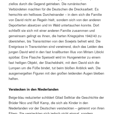
ziellos durch die Gegend getrieben. Die rumänischen
Verbündeten machten für die Deutschen die Drecksarbeit. Es
herrschte ein heilloses Durcheinander – in dem sich die Familie
von David nicht an Regeln hielt, sondern sich von den anderen
Deportierten absetzen und im Wald untertauchen konnte. Dort
schließt sie sich mit einer anderen Familie zusammen und
gemeinsam gelingt es ihnen, die harten Kriegsjahre 1942/43 zu
überstehen, bis Transnistrien von den Sowjets befreit wird. Die
Ereignisse in Transnistrien sind verwirrend, doch das Leiden des
jungen David wird in den fast knallbunten Illus von Miriam Libicki
spürbar. Eine Flasche Speiseöl wird im Hungerwinter zu einem
fast heiligen Objekt, der Stacheldraht, mit dem David sich die
Lumpen um die Füße bindet, tut beim bloßen Anblick weh. Die
ausgemergelten Figuren mit den großen leidenden Augen bleiben
haften.
Verstecken in den Niederlanden
Beige-blau reduzierter schildert Gilad Seliktar die Geschichte der
Brüder Nico und Rolf Kamp, die sich als Kinder in den
Niederlanden vor der Deutschen versteckten – getrennt von ihren
Eltern. Sie versteckten sich jedoch nicht einmal, sondern