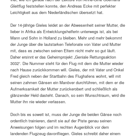
Gleitflug
feststellen konnte, den Andreas Ecke mit perfekter
Leichtigkeit aus dem Niederländischen übersetzt hat.
Der 14-jährige Gieles leidet an der Abwesenheit seiner Mutter, die
lieber in Afrika als Entwicklungshelferin unterwegs ist, als bei
Mann und Sohn in Holland zu bleiben. Mehr und mehr bekommt
der Junge über die lautstarken Telefonate von Vater und Mutter
mit, dass es zwischen seinen Eltern nicht mehr so gut läuft.
Daher ersinnt er das Geheimprojekt „Geniale Rettungsaktion
3032“. Die Nummer steht für den Flug mit dem die Mutter wieder
nach Hause zurückkommen will. Gieles, der mit Vater und Onkel
Fred gleich neben der Startbahn des Flughafens wohnt, will mit
seinen zahmen Gänsen ein Manöver durchführen, mit dem er die
Aufmerksamkeit der Mutter zurückerobert und schließlich als
glänzender Held dasteht. Danach, so sein Wunschtraum, wird die
Mutter ihn nie wieder verlassen.
Doch bis es soweit ist, muss der Junge die beiden Gänse noch
ordentlich trainieren, damit sie auf der Piste genau seinen
Anweisungen folgen und im rechten Augenblick vor dem
landenden Flugzeug davonfliegen. Gieles schreibt daher einem