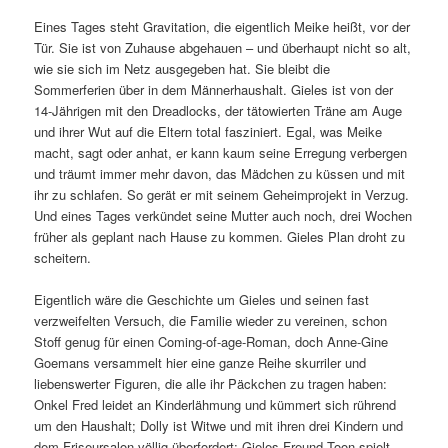
Eines Tages steht Gravitation, die eigentlich Meike heißt, vor der
Tür. Sie ist von Zuhause abgehauen – und überhaupt nicht so alt,
wie sie sich im Netz ausgegeben hat. Sie bleibt die
Sommerferien über in dem Männerhaushalt. Gieles ist von der
14-Jährigen mit den Dreadlocks, der tätowierten Träne am Auge
und ihrer Wut auf die Eltern total fasziniert. Egal, was Meike
macht, sagt oder anhat, er kann kaum seine Erregung verbergen
und träumt immer mehr davon, das Mädchen zu küssen und mit
ihr zu schlafen. So gerät er mit seinem Geheimprojekt in Verzug.
Und eines Tages verkündet seine Mutter auch noch, drei Wochen
früher als geplant nach Hause zu kommen. Gieles Plan droht zu
scheitern.
Eigentlich wäre die Geschichte um Gieles und seinen fast
verzweifelten Versuch, die Familie wieder zu vereinen, schon
Stoff genug für einen Coming-of-age-Roman, doch Anne-Gine
Goemans versammelt hier eine ganze Reihe skurriler und
liebenswerter Figuren, die alle ihr Päckchen zu tragen haben:
Onkel Fred leidet an Kinderlähmung und kümmert sich rührend
um den Haushalt; Dolly ist Witwe und mit ihren drei Kindern und
dem Friseursalon völlig überfordert; Gieles Freund Toon spielt