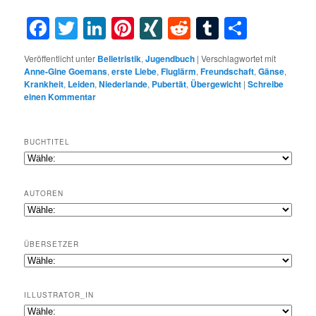
Facebook
Twitter
LinkedIn
Pinterest
XING
Reddit
Tumblr
Teilen
Veröffentlicht unter
Belletristik
,
Jugendbuch
|
Verschlagwortet mit
Anne-Gine Goemans
,
erste Liebe
,
Fluglärm
,
Freundschaft
,
Gänse
,
Krankheit
,
Leiden
,
Niederlande
,
Pubertät
,
Übergewicht
|
Schreibe
einen Kommentar
BUCHTITEL
AUTOREN
ÜBERSETZER
ILLUSTRATOR_IN