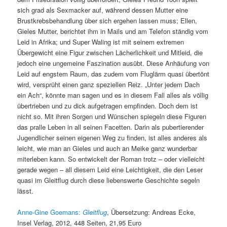
sich grad als Sexmacker auf, während dessen Mutter eine
Brustkrebsbehandlung über sich ergehen lassen muss; Ellen,
Gieles Mutter, berichtet ihm in Mails und am Telefon ständig vom
Leid in Afrika; und Super Waling ist mit seinem extremen
Übergewicht eine Figur zwischen Lächerlichkeit und Mitleid, die
jedoch eine ungemeine Faszination ausübt. Diese Anhäufung von
Leid auf engstem Raum, das zudem vom Fluglärm quasi übertönt
wird, versprüht einen ganz speziellen Reiz. „Unter jedem Dach
ein Ach“, könnte man sagen und es in diesem Fall alles als völlig
übertrieben und zu dick aufgetragen empfinden. Doch dem ist
nicht so. Mit ihren Sorgen und Wünschen spiegeln diese Figuren
das pralle Leben in all seinen Facetten. Darin als pubertierender
Jugendlicher seinen eigenen Weg zu finden, ist alles anderes als
leicht, wie man an Gieles und auch an Meike ganz wunderbar
miterleben kann. So entwickelt der Roman trotz – oder vielleicht
gerade wegen – all diesem Leid eine Leichtigkeit, die den Leser
quasi im Gleitflug durch diese liebenswerte Geschichte segeln
lässt.
Anne-Gine Goemans:
Gleitflug
, Übersetzung: Andreas Ecke,
Insel Verlag, 2012, 448 Seiten, 21,95 Euro