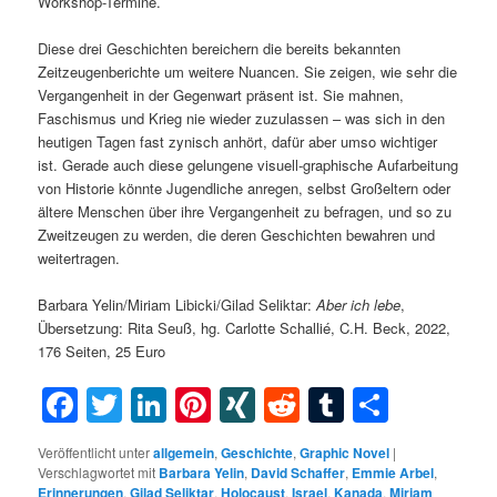
Workshop-Termine.
Diese drei Geschichten bereichern die bereits bekannten
Zeitzeugenberichte um weitere Nuancen. Sie zeigen, wie sehr die
Vergangenheit in der Gegenwart präsent ist. Sie mahnen,
Faschismus und Krieg nie wieder zuzulassen – was sich in den
heutigen Tagen fast zynisch anhört, dafür aber umso wichtiger
ist. Gerade auch diese gelungene visuell-graphische Aufarbeitung
von Historie könnte Jugendliche anregen, selbst Großeltern oder
ältere Menschen über ihre Vergangenheit zu befragen, und so zu
Zweitzeugen zu werden, die deren Geschichten bewahren und
weitertragen.
Barbara Yelin/Miriam Libicki/Gilad Seliktar:
Aber ich lebe
,
Übersetzung: Rita Seuß, hg. Carlotte Schallié, C.H. Beck, 2022,
176 Seiten, 25 Euro
Facebook
Twitter
LinkedIn
Pinterest
XING
Reddit
Tumblr
Teilen
Veröffentlicht unter
allgemein
,
Geschichte
,
Graphic Novel
|
Verschlagwortet mit
Barbara Yelin
,
David Schaffer
,
Emmie Arbel
,
Erinnerungen
,
Gilad Seliktar
,
Holocaust
,
Israel
,
Kanada
,
Miriam