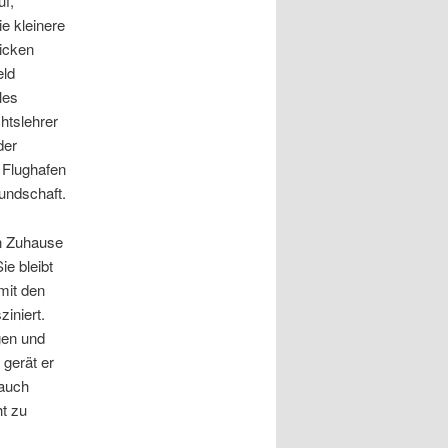
uf,
e kleinere
dicken
eld
les
htslehrer
der
 Flughafen
undschaft.
on Zuhause
ie bleibt
mit den
ziniert.
gen und
gerät er
 auch
t zu