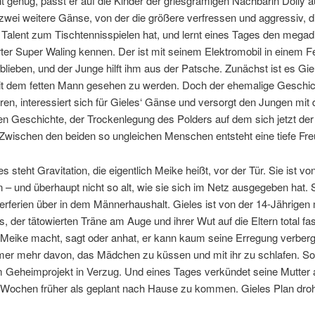
t genug, passt er auf die Kinder der griesgrämigen Nachbarin Dolly a
ei weitere Gänse, von der die größere verfressen und aggressiv, di
 Talent zum Tischtennisspielen hat, und lernt eines Tages den mega
ter Super Waling kennen. Der ist mit seinem Elektromobil in einem F
lieben, und der Junge hilft ihm aus der Patsche. Zunächst ist es Gie
mit dem fetten Mann gesehen zu werden. Doch der ehemalige Geschic
en, interessiert sich für Gieles‘ Gänse und versorgt den Jungen mit 
n Geschichte, der Trockenlegung des Polders auf dem sich jetzt der
 Zwischen den beiden so ungleichen Menschen entsteht eine tiefe Fre
s steht Gravitation, die eigentlich Meike heißt, vor der Tür. Sie ist v
– und überhaupt nicht so alt, wie sie sich im Netz ausgegeben hat. S
ferien über in dem Männerhaushalt. Gieles ist von der 14-Jährigen 
, der tätowierten Träne am Auge und ihrer Wut auf die Eltern total fas
 Meike macht, sagt oder anhat, er kann kaum seine Erregung verber
mer mehr davon, das Mädchen zu küssen und mit ihr zu schlafen. So 
m Geheimprojekt in Verzug. Und eines Tages verkündet seine Mutter
i Wochen früher als geplant nach Hause zu kommen. Gieles Plan droh