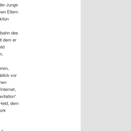
der Junge
nen Eltern
ktion
rtbahn des
it dem er
eld
n.
eren,
blick vor
chen
nternet,
vitation“
 Held, dem
ork