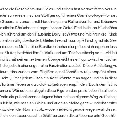
 wäre die Geschichte um Gieles und seinen fast verzweifelten Versuc
ieder zu vereinen, schon Stoff genug für einen Coming-of-age-Roman
 Goemans versammelt hier eine ganze Reihe skurriler und liebenswe
ie alle ihr Päckchen zu tragen haben: Onkel Fred leidet an Kinderläh
ch rührend um den Haushalt; Dolly ist Witwe und mit ihren drei Kind
rsalon völlig überfordert; Gieles Freund Toon spielt sich grad als S
end dessen Mutter eine Brustkrebsbehandlung über sich ergehen las
les Mutter, berichtet ihm in Mails und am Telefon ständig vom Leid in 
ng ist mit seinem extremen Übergewicht eine Figur zwischen Lächerl
d, die jedoch eine ungemeine Faszination ausübt. Diese Anhäufung vo
aum, das zudem vom Fluglärm quasi übertönt wird, versprüht einen
 Reiz. „Unter jedem Dach ein Ach“, könnte man sagen und es in dies
völlig übertrieben und zu dick aufgetragen empfinden. Doch dem ist nic
en und Wünschen spiegeln diese Figuren das pralle Leben in all sein
Darin als pubertierender Jugendlicher seinen eigenen Weg zu finden, i
ls leicht, wie man an Gieles und auch an Meike ganz wunderbar mite
ntwickelt der Roman trotz – oder vielleicht gerade wegen – all diese
it, die den Leser quasi im Gleitflug durch diese liebenswerte Geschic