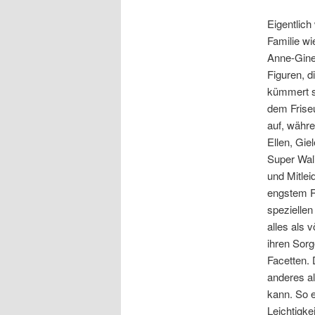
Eigentlich
Familie w
Anne-Gine
Figuren, d
kümmert si
dem Friseu
auf, währ
Ellen, Gie
Super Wali
und Mitlei
engstem R
speziellen
alles als 
ihren Sorg
Facetten. 
anderes a
kann. So e
Leichtigke