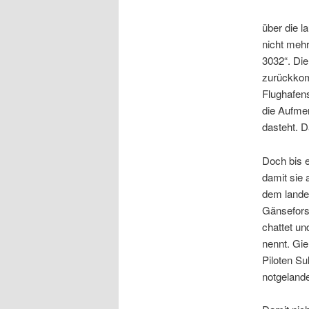
über die l
nicht mehr
3032“. Di
zurückkomm
Flughafen
die Aufmer
dasteht. D
Doch bis e
damit sie 
dem lande
Gänsefors
chattet un
nennt. Gie
Piloten S
notgelande