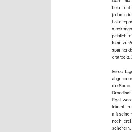
Damit nich
bekommt zw
jedoch ein
Lokalrepor
steckengeb
peinlich 
kann zuhör
spannende
erstreckt.
Eines Tage
abgehauen 
die Sommer
Dreadlocks
Egal, was
träumt im
mit seine
noch, dre
scheitern.