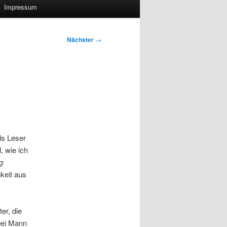
Impressum
Nächster
→
ls Leser
, wie ich
ug
gkeit aus
er, die
 bei Mann