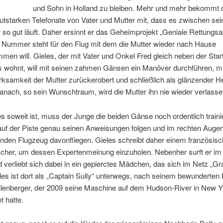
und Sohn in Holland zu bleiben. Mehr und mehr bekommt 
autstarken Telefonate von Vater und Mutter mit, dass es zwischen sei
 so gut läuft. Daher ersinnt er das Geheimprojekt „Geniale Rettungsa
e Nummer steht für den Flug mit dem die Mutter wieder nach Hause
en will. Gieles, der mit Vater und Onkel Fred gleich neben der Sta
s wohnt, will mit seinen zahmen Gänsen ein Manöver durchführen, m
ksamkeit der Mutter zurückerobert und schließlich als glänzender H
anach, so sein Wunschtraum, wird die Mutter ihn nie wieder verlasse
s soweit ist, muss der Junge die beiden Gänse noch ordentlich traini
auf der Piste genau seinen Anweisungen folgen und im rechten Augen
nden Flugzeug davonfliegen. Gieles schreibt daher einem französis
cher, um dessen Expertenmeinung einzuholen. Nebenher surft er im I
d verliebt sich dabei in ein gepierctes Mädchen, das sich im Netz „Gra
les ist dort als „Captain Sully“ unterwegs, nach seinem bewunderten
ullenberger, der 2009 seine Maschine auf dem Hudson-River in New Y
t hatte.