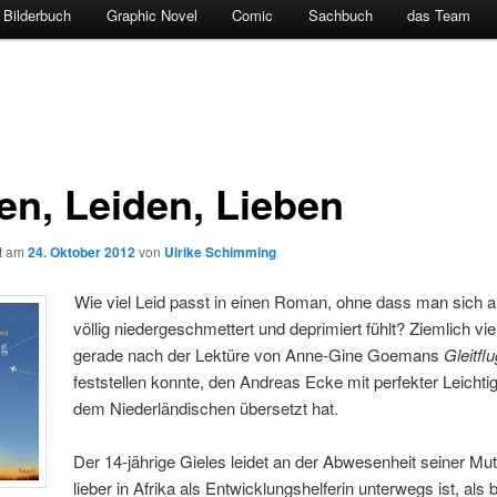
Bilderbuch
Graphic Novel
Comic
Sachbuch
das Team
en, Leiden, Lieben
ht am
24. Oktober 2012
von
Ulrike Schimming
Wie viel Leid passt in einen Roman, ohne dass man sich a
völlig niedergeschmettert und deprimiert fühlt? Ziemlich viel
gerade nach der Lektüre von Anne-Gine Goemans
Gleitfl
feststellen konnte, den Andreas Ecke mit perfekter Leichti
dem Niederländischen übersetzt hat.
Der 14-jährige Gieles leidet an der Abwesenheit seiner Mutt
lieber in Afrika als Entwicklungshelferin unterwegs ist, als