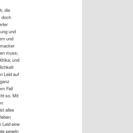
h, die
, doch
rter
mung und
ern und
exmacker
sen muss;
Afrika; und
ichkeit
n Leid auf
 ganz
em Fall
ht so. Mit
en
st alles
rleben
m Leid eine
hte segeln