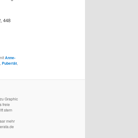
2, 448
mit
Anne-
,
Pubertät
,
 zu Graphic
 freie
ft stern
paar mehr
terata.de