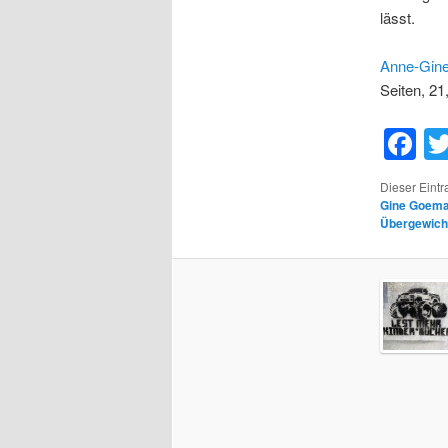
lässt.
Anne-Gin
Seiten, 21
F
Dieser Eint
Gine Goem
Übergewich