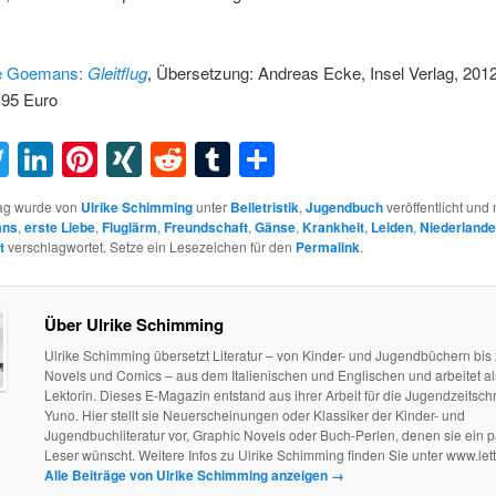
e Goemans:
Gleitflug
, Übersetzung: Andreas Ecke, Insel Verlag, 201
,95 Euro
acebook
Twitter
LinkedIn
Pinterest
XING
Reddit
Tumblr
Teilen
rag wurde von
Ulrike Schimming
unter
Belletristik
,
Jugendbuch
veröffentlicht und 
ans
,
erste Liebe
,
Fluglärm
,
Freundschaft
,
Gänse
,
Krankheit
,
Leiden
,
Niederlande
t
verschlagwortet. Setze ein Lesezeichen für den
Permalink
.
Über Ulrike Schimming
Ulrike Schimming übersetzt Literatur – von Kinder- und Jugendbüchern bis
Novels und Comics – aus dem Italienischen und Englischen und arbeitet als
Lektorin. Dieses E-Magazin entstand aus ihrer Arbeit für die Jugendzeitschri
Yuno. Hier stellt sie Neuerscheinungen oder Klassiker der Kinder- und
Jugendbuchliteratur vor, Graphic Novels oder Buch-Perlen, denen sie ein 
Leser wünscht. Weitere Infos zu Ulrike Schimming finden Sie unter www.let
Alle Beiträge von Ulrike Schimming anzeigen
→