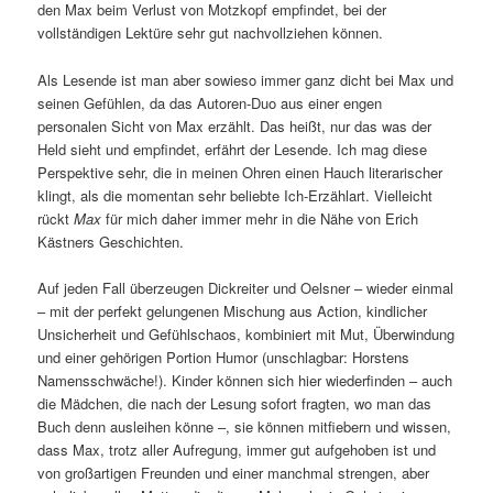
den Max beim Verlust von Motzkopf empfindet, bei der
vollständigen Lektüre sehr gut nachvollziehen können.
Als Lesende ist man aber sowieso immer ganz dicht bei Max und
seinen Gefühlen, da das Autoren-Duo aus einer engen
personalen Sicht von Max erzählt. Das heißt, nur das was der
Held sieht und empfindet, erfährt der Lesende. Ich mag diese
Perspektive sehr, die in meinen Ohren einen Hauch literarischer
klingt, als die momentan sehr beliebte Ich-Erzählart. Vielleicht
rückt
Max
für mich daher immer mehr in die Nähe von Erich
Kästners Geschichten.
Auf jeden Fall überzeugen Dickreiter und Oelsner – wieder einmal
– mit der perfekt gelungenen Mischung aus Action, kindlicher
Unsicherheit und Gefühlschaos, kombiniert mit Mut, Überwindung
und einer gehörigen Portion Humor (unschlagbar: Horstens
Namensschwäche!). Kinder können sich hier wiederfinden – auch
die Mädchen, die nach der Lesung sofort fragten, wo man das
Buch denn ausleihen könne –, sie können mitfiebern und wissen,
dass Max, trotz aller Aufregung, immer gut aufgehoben ist und
von großartigen Freunden und einer manchmal strengen, aber