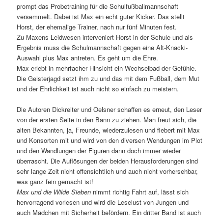
prompt das Probetraining für die Schulfußballmannschaft
versemmelt. Dabei ist Max ein echt guter Kicker. Das stellt
Horst, der ehemalige Trainer, nach nur fünf Minuten fest.
Zu Maxens Leidwesen interveniert Horst in der Schule und als
Ergebnis muss die Schulmannschaft gegen eine Alt-Knacki-
Auswahl plus Max antreten. Es geht um die Ehre.
Max erlebt in mehrfacher Hinsicht ein Wechselbad der Gefühle.
Die Geisterjagd setzt ihm zu und das mit dem Fußball, dem Mut
und der Ehrlichkeit ist auch nicht so einfach zu meistern.
Die Autoren Dickreiter und Oelsner schaffen es erneut, den Leser
von der ersten Seite in den Bann zu ziehen. Man freut sich, die
alten Bekannten, ja, Freunde, wiederzulesen und fiebert mit Max
und Konsorten mit und wird von den diversen Wendungen im Plot
und den Wandlungen der Figuren dann doch immer wieder
überrascht. Die Auflösungen der beiden Herausforderungen sind
sehr lange Zeit nicht offensichtlich und auch nicht vorhersehbar,
was ganz fein gemacht ist!
Max und die Wilde Sieben
nimmt richtig Fahrt auf, lässt sich
hervorragend vorlesen und wird die Leselust von Jungen und
auch Mädchen mit Sicherheit befördern. Ein dritter Band ist auch