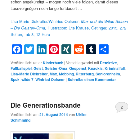
schon angekündigt – mögen noch viele folgen, damit dieses
Lesevergnügen noch lange fortdauert …
Lisa-Marie Dickreiter/Winfried Oelsner:
Max
und die
Wilde
Sieben
– Die
Geister
–
Oma,
Illustration: Ute Krause, Oetinger, 2015, 272
Seiten, ab 8, 12 Euro
Facebook
Twitter
LinkedIn
Pinterest
XING
Reddit
Tumblr
Teilen
Veröffentlicht unter
Kinderbuch
|
Verschlagwortet mit
Detektive
,
Fußballspiel
,
Geist
,
Geister-Oma
,
Gespenst
,
Knackis
,
Kriminalfall
,
Lisa-Marie Dickreiter
,
Max
,
Mobbing
,
Ritterburg
,
Seniorenheim
,
Spuk
,
wilde 7
,
Winfried Oelsner
|
Schreibe einen Kommentar
Die Generationsbande
2
Veröffentlicht am
21. August 2014
von
Ulrike
Schimming