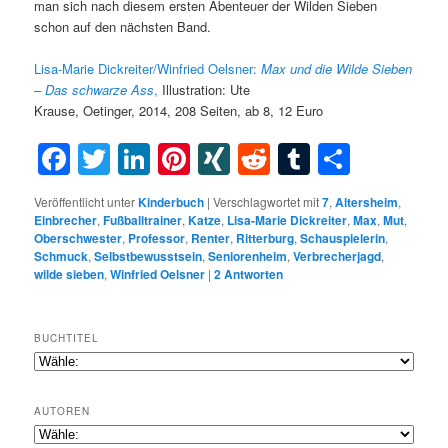
man sich nach diesem ersten Abenteuer der Wilden Sieben
schon auf den nächsten Band.
Lisa-Marie Dickreiter/Winfried Oelsner:
Max und die Wilde Sieben
– Das schwarze Ass
,
Illustration: Ute
Krause, Oetinger, 2014, 208 Seiten, ab 8, 12 Euro
Facebook
Twitter
LinkedIn
Pinterest
XING
Reddit
Tumblr
Teilen
Veröffentlicht unter
Kinderbuch
|
Verschlagwortet mit
7
,
Altersheim
,
Einbrecher
,
Fußballtrainer
,
Katze
,
Lisa-Marie Dickreiter
,
Max
,
Mut
,
Oberschwester
,
Professor
,
Renter
,
Ritterburg
,
Schauspielerin
,
Schmuck
,
Selbstbewusstsein
,
Seniorenheim
,
Verbrecherjagd
,
wilde sieben
,
Winfried Oelsner
|
2
Antworten
BUCHTITEL
AUTOREN