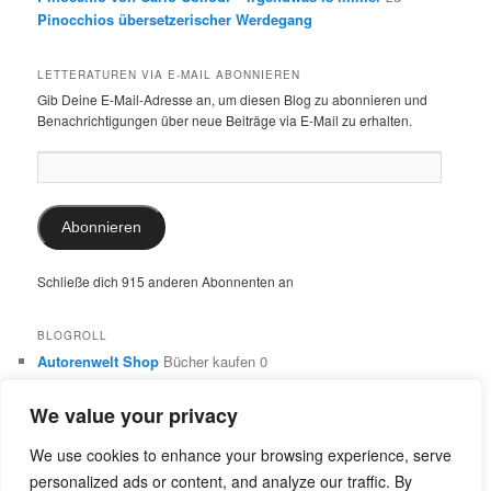
Pinocchios übersetzerischer Werdegang
LETTERATUREN VIA E-MAIL ABONNIEREN
Gib Deine E-Mail-Adresse an, um diesen Blog zu abonnieren und
Benachrichtigungen über neue Beiträge via E-Mail zu erhalten.
E-
Mail-
Adresse:
Abonnieren
Schließe dich 915 anderen Abonnenten an
BLOGROLL
Autorenwelt Shop
Bücher kaufen 0
Autorin Ulrike Schimming
Publikationen von Ulrike Schimming
0
We value your privacy
Dr. Ulrike Schimming
Übersetzungen aus dem Italienischen
und Englischen 0
We use cookies to enhance your browsing experience, serve
personalized ads or content, and analyze our traffic. By