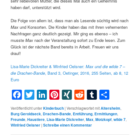
sehr liebevollen Mutter, die dieses Mal auch ein Geheimnis
haben darf, unterstützt wird.
Die Folge von allem ist, dass man als Lesende süchtig wird nach
Max
und Konsorten. Die Kinder haben das mit ihren vehementen
Nachfragen ganz deutlich gezeigt. Mir ging es ebenso – ich
musste
Max
nach der Veranstaltung sofort zu Ende lesen. Zum
Glück ist der nächste Band bereits in Arbeit. Freuen wir uns
drauf!
Lisa-Marie Dickreiter & Winfried Oelsner:
Max und die wilde 7 –
die Drachen-Bande
, Band 3, Oetinger, 2016, 255 Seiten, ab 8, 12
Euro
Facebook
Twitter
LinkedIn
Pinterest
XING
Reddit
Tumblr
Teilen
Veröffentlicht unter
Kinderbuch
|
Verschlagwortet mit
Altersheim
,
Burg Geroldseck
,
Drachen-Bande
,
Entführung
,
Ermittlungen
,
Freunde
,
Haustiere
,
Lisa-Marie Dickreiter
,
Max
,
Motzkopf
,
wilde 7
,
Winfried Oelsner
|
Schreibe einen Kommentar