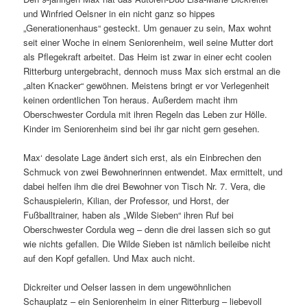
und Winfried Oelsner in ein nicht ganz so hippes
„Generationenhaus“ gesteckt. Um genauer zu sein, Max wohnt
seit einer Woche in einem Seniorenheim, weil seine Mutter dort
als Pflegekraft arbeitet. Das Heim ist zwar in einer echt coolen
Ritterburg untergebracht, dennoch muss Max sich erstmal an die
„alten Knacker“ gewöhnen. Meistens bringt er vor Verlegenheit
keinen ordentlichen Ton heraus. Außerdem macht ihm
Oberschwester Cordula mit ihren Regeln das Leben zur Hölle.
Kinder im Seniorenheim sind bei ihr gar nicht gern gesehen.
Max‘ desolate Lage ändert sich erst, als ein Einbrechen den
Schmuck von zwei Bewohnerinnen entwendet. Max ermittelt, und
dabei helfen ihm die drei Bewohner von Tisch Nr. 7. Vera, die
Schauspielerin, Kilian, der Professor, und Horst, der
Fußballtrainer, haben als „Wilde Sieben“ ihren Ruf bei
Oberschwester Cordula weg – denn die drei lassen sich so gut
wie nichts gefallen. Die Wilde Sieben ist nämlich beileibe nicht
auf den Kopf gefallen. Und Max auch nicht.
Dickreiter und Oelser lassen in dem ungewöhnlichen
Schauplatz – ein Seniorenheim in einer Ritterburg – liebevoll