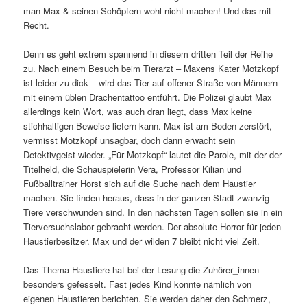
man Max & seinen Schöpfern wohl nicht machen! Und das mit
Recht.
Denn es geht extrem spannend in diesem dritten Teil der Reihe
zu. Nach einem Besuch beim Tierarzt – Maxens Kater Motzkopf
ist leider zu dick – wird das Tier auf offener Straße von Männern
mit einem üblen Drachentattoo entführt. Die Polizei glaubt Max
allerdings kein Wort, was auch dran liegt, dass Max keine
stichhaltigen Beweise liefern kann. Max ist am Boden zerstört,
vermisst Motzkopf unsagbar, doch dann erwacht sein
Detektivgeist wieder. „Für Motzkopf“ lautet die Parole, mit der der
Titelheld, die Schauspielerin Vera, Professor Kilian und
Fußballtrainer Horst sich auf die Suche nach dem Haustier
machen. Sie finden heraus, dass in der ganzen Stadt zwanzig
Tiere verschwunden sind. In den nächsten Tagen sollen sie in ein
Tierversuchslabor gebracht werden. Der absolute Horror für jeden
Haustierbesitzer. Max und der wilden 7 bleibt nicht viel Zeit.
Das Thema Haustiere hat bei der Lesung die Zuhörer_innen
besonders gefesselt. Fast jedes Kind konnte nämlich von
eigenen Haustieren berichten. Sie werden daher den Schmerz,