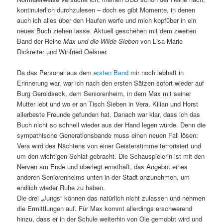
kontinuierlich durchzulesen – doch es gibt Momente, in denen
auch ich alles über den Haufen werfe und mich kopfüber in ein
neues Buch ziehen lasse. Aktuell geschehen mit dem zweiten
Band der Reihe
Max und die Wilde Sieben
von Lisa-Marie
Dickreiter und Winfried Oelsner.
Da das Personal aus dem
ersten Band
mir noch lebhaft in
Erinnerung war, war ich nach den ersten Sätzen sofort wieder auf
Burg Geroldseck, dem Seniorenheim, in dem Max mit seiner
Mutter lebt und wo er an Tisch Sieben in Vera, Kilian und Horst
allerbeste Freunde gefunden hat. Danach war klar, dass ich das
Buch nicht so schnell wieder aus der Hand legen würde. Denn die
sympathische Generationsbande muss einen neuen Fall lösen:
Vera wird des Nächtens von einer Geisterstimme terrorisiert und
um den wichtigen Schlaf gebracht. Die Schauspielerin ist mit den
Nerven am Ende und überlegt ernsthaft, das Angebot eines
anderen Seniorenheims unten in der Stadt anzunehmen, um
endlich wieder Ruhe zu haben.
Die drei „Jungs“ können das natürlich nicht zulassen und nehmen
die Ermittlungen auf. Für Max kommt allerdings erschwerend
hinzu, dass er in der Schule weiterhin von Ole gemobbt wird und