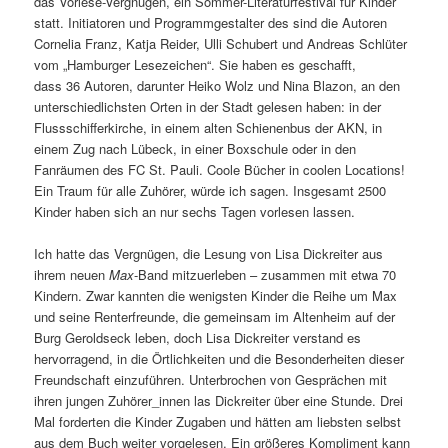
das Vorlese-Vergnügen, ein Sommer-Literaturfestival für Kinder
statt. Initiatoren und Programmgestalter des sind die Autoren
Cornelia Franz, Katja Reider, Ulli Schubert und Andreas Schlüter
vom „Hamburger Lesezeichen“. Sie haben es geschafft,
dass 36 Autoren, darunter Heiko Wolz und Nina Blazon, an den
unterschiedlichsten Orten in der Stadt gelesen haben: in der
Flussschifferkirche, in einem alten Schienenbus der AKN, in
einem Zug nach Lübeck, in einer Boxschule oder in den
Fanräumen des FC St. Pauli. Coole Bücher in coolen Locations!
Ein Traum für alle Zuhörer, würde ich sagen. Insgesamt 2500
Kinder haben sich an nur sechs Tagen vorlesen lassen.
Ich hatte das Vergnügen, die Lesung von Lisa Dickreiter aus
ihrem neuen
Max
-Band mitzuerleben – zusammen mit etwa 70
Kindern. Zwar kannten die wenigsten Kinder die Reihe um Max
und seine Renterfreunde, die gemeinsam im Altenheim auf der
Burg Geroldseck leben, doch Lisa Dickreiter verstand es
hervorragend, in die Örtlichkeiten und die Besonderheiten dieser
Freundschaft einzuführen. Unterbrochen von Gesprächen mit
ihren jungen Zuhörer_innen las Dickreiter über eine Stunde. Drei
Mal forderten die Kinder Zugaben und hätten am liebsten selbst
aus dem Buch weiter vorgelesen. Ein größeres Kompliment kann