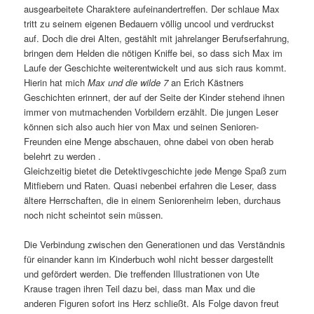
ausgearbeitete Charaktere aufeinandertreffen. Der schlaue Max
tritt zu seinem eigenen Bedauern völlig uncool und verdruckst
auf. Doch die drei Alten, gestählt mit jahrelanger Berufserfahrung,
bringen dem Helden die nötigen Kniffe bei, so dass sich Max im
Laufe der Geschichte weiterentwickelt und aus sich raus kommt.
Hierin hat mich
Max und die wilde 7
an Erich Kästners
Geschichten erinnert, der auf der Seite der Kinder stehend ihnen
immer von mutmachenden Vorbildern erzählt. Die jungen Leser
können sich also auch hier von Max und seinen Senioren-
Freunden eine Menge abschauen, ohne dabei von oben herab
belehrt zu werden .
Gleichzeitig bietet die Detektivgeschichte jede Menge Spaß zum
Mitfiebern und Raten. Quasi nebenbei erfahren die Leser, dass
ältere Herrschaften, die in einem Seniorenheim leben, durchaus
noch nicht scheintot sein müssen.
Die Verbindung zwischen den Generationen und das Verständnis
für einander kann im Kinderbuch wohl nicht besser dargestellt
und gefördert werden. Die treffenden Illustrationen von Ute
Krause tragen ihren Teil dazu bei, dass man Max und die
anderen Figuren sofort ins Herz schließt. Als Folge davon freut