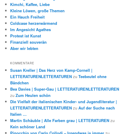
Kimchi, Kaffee, Liebe
Kleine Löwen, große Themen
Ein Hauch Freiheit
Coldcase herzerwärmend
Im Angesicht Agathes
Protest ist Kunst
Finanziell souverän
Aber wir lebten
KOMMENTARE
Susan Kreller | Das Herz von Kamp-Cornell |
LETTERATURENLETTERATUREN
zu
Teebeutel ohne
Bändchen
Bea Davies | Super-Gau | LETTERATURENLETTERATUREN
zu
Zum Heulen schön
Die Vielfalt der italienischen Kinder- und Jugendliteratur |
LETTERATURENLETTERATUREN
zu
Auf der Suche nach
Italien …
Martin Schäuble | Alle Farben grau | LETTERATUREN
zu
Kein schöner Land
Pinocchio von Carlo Collodi – Irgendwas is immer
zu