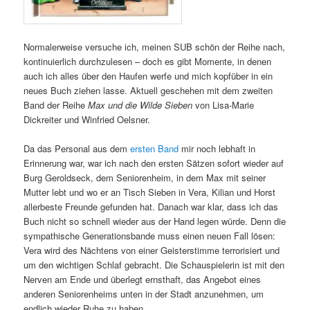
Normalerweise versuche ich, meinen SUB schön der Reihe nach,
kontinuierlich durchzulesen – doch es gibt Momente, in denen
auch ich alles über den Haufen werfe und mich kopfüber in ein
neues Buch ziehen lasse. Aktuell geschehen mit dem zweiten
Band der Reihe
Max und die Wilde Sieben
von Lisa-Marie
Dickreiter und Winfried Oelsner.
Da das Personal aus dem
ersten Band
mir noch lebhaft in
Erinnerung war, war ich nach den ersten Sätzen sofort wieder auf
Burg Geroldseck, dem Seniorenheim, in dem Max mit seiner
Mutter lebt und wo er an Tisch Sieben in Vera, Kilian und Horst
allerbeste Freunde gefunden hat. Danach war klar, dass ich das
Buch nicht so schnell wieder aus der Hand legen würde. Denn die
sympathische Generationsbande muss einen neuen Fall lösen:
Vera wird des Nächtens von einer Geisterstimme terrorisiert und
um den wichtigen Schlaf gebracht. Die Schauspielerin ist mit den
Nerven am Ende und überlegt ernsthaft, das Angebot eines
anderen Seniorenheims unten in der Stadt anzunehmen, um
endlich wieder Ruhe zu haben.