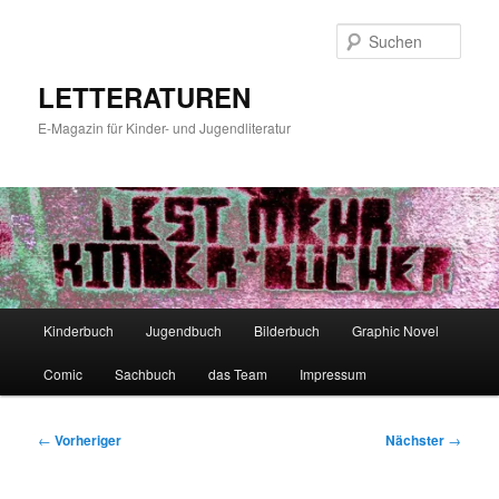
Zum
primären
Such
Inhalt
springen
LETTERATUREN
E-Magazin für Kinder- und Jugendliteratur
Hauptmenü
Kinderbuch
Jugendbuch
Bilderbuch
Graphic Novel
Comic
Sachbuch
das Team
Impressum
Beitragsnavigation
←
Vorheriger
Nächster
→