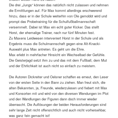
Die drei „Jungs“ können das natürlich nicht zulassen und nehmen
die Ermittlungen auf. Für Max kommt allerdings erschwerend
hinzu, dass er in der Schule weiterhin von Ole gemobbt wird und
prompt das Probetraining für die Schulfußballmannschaft
versemmelt. Dabei ist Max ein echt guter Kicker. Das stellt
Horst, der ehemalige Trainer, nach nur fünf Minuten fest.
Zu Maxens Leidwesen interveniert Horst in der Schule und als
Ergebnis muss die Schulmannschaft gegen eine Alt-Knacki-
Auswahl plus Max antreten. Es geht um die Ehre.
Max erlebt in mehrfacher Hinsicht ein Wechselbad der Gefühle.
Die Geisterjagd setzt ihm zu und das mit dem Fußball, dem Mut
und der Ehrlichkeit ist auch nicht so einfach zu meistern.
Die Autoren Dickreiter und Oelsner schaffen es erneut, den Leser
von der ersten Seite in den Bann zu ziehen. Man freut sich, die
alten Bekannten, ja, Freunde, wiederzulesen und fiebert mit Max
und Konsorten mit und wird von den diversen Wendungen im Plot
und den Wandlungen der Figuren dann doch immer wieder
überrascht. Die Auflösungen der beiden Herausforderungen sind
sehr lange Zeit nicht offensichtlich und auch nicht vorhersehbar,
was ganz fein gemacht ist!