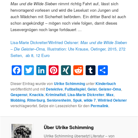
Max und die Wilde Sieben
nimmt richtig Fahrt auf, lässt sich
hervorragend vorlesen und wird die Leselust von Jungen und
auch Mädchen mit Sicherheit befördern. Ein dritter Band ist auch
schon angekündigt – mögen noch viele folgen, damit dieses
Lesevergnügen noch lange fortdauert …
Lisa-Marie Dickreiter/Winfried Oelsner:
Max
und die
Wilde
Sieben
– Die
Geister
–
Oma,
Illustration: Ute Krause, Oetinger, 2015, 272
Seiten, ab 8, 12 Euro
Facebook
Twitter
LinkedIn
Pinterest
XING
Reddit
Tumblr
Teilen
Dieser Eintrag wurde von
Ulrike Schimming
unter
Kinderbuch
veröffentlicht und mit
Detektive
,
Fußballspiel
,
Geist
,
Geister-Oma
,
Gespenst
,
Knackis
,
Kriminalfall
,
Lisa-Marie Dickreiter
,
Max
,
Mobbing
,
Ritterburg
,
Seniorenheim
,
Spuk
,
wilde 7
,
Winfried Oelsner
verschlagwortet. Setze ein Lesezeichen für den
Permalink
.
Über Ulrike Schimming
Ulrike Schimming übersetzt Literatur – von