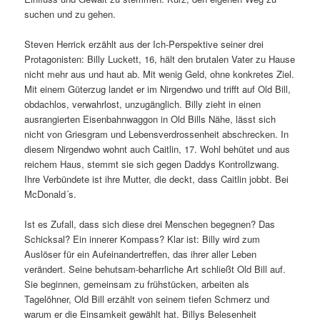
suchen und zu gehen.
Steven Herrick erzählt aus der Ich-Perspektive seiner drei
Protagonisten: Billy Luckett, 16, hält den brutalen Vater zu Hause
nicht mehr aus und haut ab. Mit wenig Geld, ohne konkretes Ziel.
Mit einem Güterzug landet er im Nirgendwo und trifft auf Old Bill,
obdachlos, verwahrlost, unzugänglich. Billy zieht in einen
ausrangierten Eisenbahnwaggon in Old Bills Nähe, lässt sich
nicht von Griesgram und Lebensverdrossenheit abschrecken. In
diesem Nirgendwo wohnt auch Caitlin, 17. Wohl behütet und aus
reichem Haus, stemmt sie sich gegen Daddys Kontrollzwang.
Ihre Verbündete ist ihre Mutter, die deckt, dass Caitlin jobbt. Bei
McDonald´s.
Ist es Zufall, dass sich diese drei Menschen begegnen? Das
Schicksal? Ein innerer Kompass? Klar ist: Billy wird zum
Auslöser für ein Aufeinandertreffen, das ihrer aller Leben
verändert. Seine behutsam-beharrliche Art schließt Old Bill auf.
Sie beginnen, gemeinsam zu frühstücken, arbeiten als
Tagelöhner, Old Bill erzählt von seinem tiefen Schmerz und
warum er die Einsamkeit gewählt hat. Billys Belesenheit