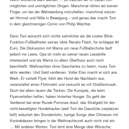
möglichen und unmöglichen Dingen. Manchmal rühren wir keinen
Finger, um bei der Wahrwerdung mitzuhelfen, manchmal setzen
wir Himmel und Hölle in Bewegung – und genau das macht
Toni
in dem gleichnamigen Comic von Philip Wächter.
Denn Toni wünscht sich nichts sehnlicher als die coolen Blink-
Funktion-Fußballtreter seines Idols Renato Flash, für schlappe 80
Euro. Die Diskussion mit Mama um neue Fußballschuhe läuft
jedoch ins Leere, Opa ist mehr an seiner neuen Lesebrille
interessiert und als Mama zu allem Überfluss auch noch
beschließt, Weihnachten ohne Geschenke zu feiern, muss Toni
aktiv werden. Und Geld verdienen. Voller Elan macht er sich ans
Werk. Er verteilt Flyer, führt den Hund der Nachbarin aus,
veranstaltet einen Flohmarkt und versucht es mit Straßenmusik.
Doch bei allem lauern die Tücken: Die Kumpels, die beim
Flyerverteilen helfen, haben hinterher Hunger. So geht der
Verdienst bei einer Runde Pommes drauf, das Strafgeld für den
nicht-beseitigten Hundehaufen (weil Toni die Gassitüte zerplatzen
ließ) reduziert den Stundenlohn, lustige Songs über Chinesen mit
Kontrabässen bringen in der Weihnachtszeit auch nicht viel ein
… Mit anderen Worten: Toni lernt eine Menge über Wünsche,