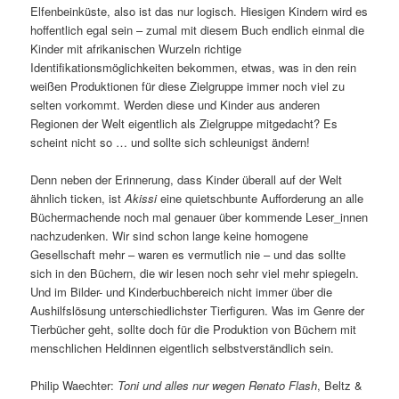
Elfenbeinküste, also ist das nur logisch. Hiesigen Kindern wird es
hoffentlich egal sein – zumal mit diesem Buch endlich einmal die
Kinder mit afrikanischen Wurzeln richtige
Identifikationsmöglichkeiten bekommen, etwas, was in den rein
weißen Produktionen für diese Zielgruppe immer noch viel zu
selten vorkommt. Werden diese und Kinder aus anderen
Regionen der Welt eigentlich als Zielgruppe mitgedacht? Es
scheint nicht so … und sollte sich schleunigst ändern!
Denn neben der Erinnerung, dass Kinder überall auf der Welt
ähnlich ticken, ist
Akissi
eine quietschbunte Aufforderung an alle
Büchermachende noch mal genauer über kommende Leser_innen
nachzudenken. Wir sind schon lange keine homogene
Gesellschaft mehr – waren es vermutlich nie – und das sollte
sich in den Büchern, die wir lesen noch sehr viel mehr spiegeln.
Und im Bilder- und Kinderbuchbereich nicht immer über die
Aushilfslösung unterschiedlichster Tierfiguren. Was im Genre der
Tierbücher geht, sollte doch für die Produktion von Büchern mit
menschlichen Heldinnen eigentlich selbstverständlich sein.
Philip Waechter:
Toni und alles nur wegen Renato Flash
, Beltz &