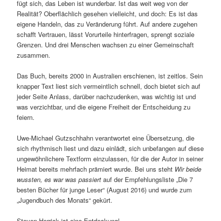
fügt sich, das Leben ist wunderbar. Ist das weit weg von der
Realität? Oberflächlich gesehen vielleicht, und doch: Es ist das
eigene Handeln, das zu Veränderung führt. Auf andere zugehen
schafft Vertrauen, lässt Vorurteile hinterfragen, sprengt soziale
Grenzen. Und drei Menschen wachsen zu einer Gemeinschaft
zusammen.
Das Buch, bereits 2000 in Australien erschienen, ist zeitlos. Sein
knapper Text liest sich vermeintlich schnell, doch bietet sich auf
jeder Seite Anlass, darüber nachzudenken, was wichtig ist und
was verzichtbar, und die eigene Freiheit der Entscheidung zu
feiern.
Uwe-Michael Gutzschhahn verantwortet eine Übersetzung, die
sich rhythmisch liest und dazu einlädt, sich unbefangen auf diese
ungewöhnlichere Textform einzulassen, für die der Autor in seiner
Heimat bereits mehrfach prämiert wurde. Bei uns steht
Wir beide
wussten, es war was passiert
auf der Empfehlungsliste „Die 7
besten Bücher für junge Leser“ (August 2016) und wurde zum
„Jugendbuch des Monats“ gekürt.
Steven Herrick ist eine Entdeckung!