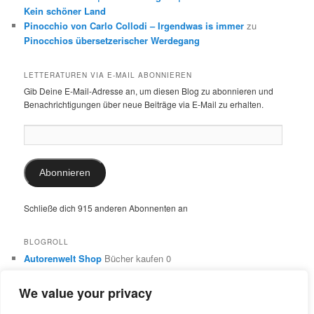
Kein schöner Land
Pinocchio von Carlo Collodi – Irgendwas is immer
zu
Pinocchios übersetzerischer Werdegang
LETTERATUREN VIA E-MAIL ABONNIEREN
Gib Deine E-Mail-Adresse an, um diesen Blog zu abonnieren und
Benachrichtigungen über neue Beiträge via E-Mail zu erhalten.
E-
Mail-
Adresse:
Abonnieren
Schließe dich 915 anderen Abonnenten an
BLOGROLL
Autorenwelt Shop
Bücher kaufen 0
Autorin Ulrike Schimming
Publikationen von Ulrike Schimming
0
We value your privacy
Dr. Ulrike Schimming
Übersetzungen aus dem Italienischen