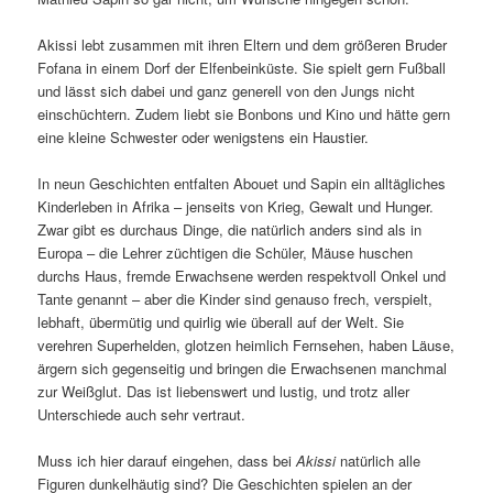
Akissi lebt zusammen mit ihren Eltern und dem größeren Bruder
Fofana in einem Dorf der Elfenbeinküste. Sie spielt gern Fußball
und lässt sich dabei und ganz generell von den Jungs nicht
einschüchtern. Zudem liebt sie Bonbons und Kino und hätte gern
eine kleine Schwester oder wenigstens ein Haustier.
In neun Geschichten entfalten Abouet und Sapin ein alltägliches
Kinderleben in Afrika – jenseits von Krieg, Gewalt und Hunger.
Zwar gibt es durchaus Dinge, die natürlich anders sind als in
Europa – die Lehrer züchtigen die Schüler, Mäuse huschen
durchs Haus, fremde Erwachsene werden respektvoll Onkel und
Tante genannt – aber die Kinder sind genauso frech, verspielt,
lebhaft, übermütig und quirlig wie überall auf der Welt. Sie
verehren Superhelden, glotzen heimlich Fernsehen, haben Läuse,
ärgern sich gegenseitig und bringen die Erwachsenen manchmal
zur Weißglut. Das ist liebenswert und lustig, und trotz aller
Unterschiede auch sehr vertraut.
Muss ich hier darauf eingehen, dass bei
Akissi
natürlich alle
Figuren dunkelhäutig sind? Die Geschichten spielen an der