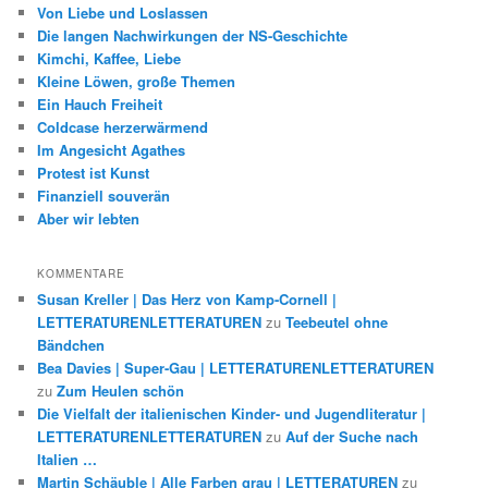
Von Liebe und Loslassen
Die langen Nachwirkungen der NS-Geschichte
Kimchi, Kaffee, Liebe
Kleine Löwen, große Themen
Ein Hauch Freiheit
Coldcase herzerwärmend
Im Angesicht Agathes
Protest ist Kunst
Finanziell souverän
Aber wir lebten
KOMMENTARE
Susan Kreller | Das Herz von Kamp-Cornell |
LETTERATURENLETTERATUREN
zu
Teebeutel ohne
Bändchen
Bea Davies | Super-Gau | LETTERATURENLETTERATUREN
zu
Zum Heulen schön
Die Vielfalt der italienischen Kinder- und Jugendliteratur |
LETTERATURENLETTERATUREN
zu
Auf der Suche nach
Italien …
Martin Schäuble | Alle Farben grau | LETTERATUREN
zu