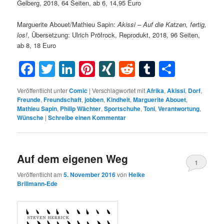
Gelberg, 2018, 64 Seiten, ab 6, 14,95 Euro
Marguerite Abouet/Mathieu Sapin:
Akissi – Auf die Katzen, fertig,
los!
, Übersetzung: Ulrich Pröfrock, Reprodukt, 2018, 96 Seiten,
ab 8, 18 Euro
Facebook
Twitter
LinkedIn
Pinterest
XING
Reddit
Tumblr
Teilen
Veröffentlicht unter
Comic
|
Verschlagwortet mit
Afrika
,
Akissi
,
Dorf
,
Freunde
,
Freundschaft
,
jobben
,
Kindheit
,
Marguerite Abouet
,
Mathieu Sapin
,
Philip Wächter
,
Sportschuhe
,
Toni
,
Verantwortung
,
Wünsche
|
Schreibe einen Kommentar
Auf dem eigenen Weg
1
Veröffentlicht am
5. November 2016
von
Heike
Brillmann-Ede