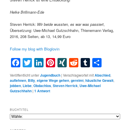
Heike Brillmann-Ede
Steven Herrick:
Wir beide wussten, es war was passiert
,
Übersetzung: Uwe-Michael Gutzschhahn, Thienemann Verlag,
2016, 208 Seiten, ab 13, 14,99 Euro
Follow my blog with Bloglovin
Facebook
Twitter
LinkedIn
Pinterest
XING
Reddit
Tumblr
Teilen
Veröffentlicht unter
Jugendbuch
|
Verschlagwortet mit
Abschied
,
auflehnen
,
Billy
,
eigene Wege gehen
,
gereimt
,
häusliche Gewalt
,
jobben
,
Liebe
,
Obdachlos
,
Steven Herrick
,
Uwe-Michael
Gutzschhahn
|
1
Antwort
BUCHTITEL