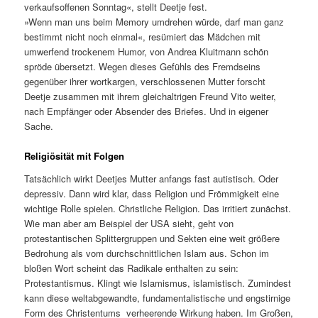
verkaufsoffenen Sonntag«, stellt Deetje fest.
»Wenn man uns beim Memory umdrehen würde, darf man ganz
bestimmt nicht noch einmal«, resümiert das Mädchen mit
umwerfend trockenem Humor, von Andrea Kluitmann schön
spröde übersetzt. Wegen dieses Gefühls des Fremdseins
gegenüber ihrer wortkargen, verschlossenen Mutter forscht
Deetje zusammen mit ihrem gleichaltrigen Freund Vito weiter,
nach Empfänger oder Absender des Briefes. Und in eigener
Sache.
Religiösität mit Folgen
Tatsächlich wirkt Deetjes Mutter anfangs fast autistisch. Oder
depressiv. Dann wird klar, dass Religion und Frömmigkeit eine
wichtige Rolle spielen. Christliche Religion. Das irritiert zunächst.
Wie man aber am Beispiel der USA sieht, geht von
protestantischen Splittergruppen und Sekten eine weit größere
Bedrohung als vom durchschnittlichen Islam aus. Schon im
bloßen Wort scheint das Radikale enthalten zu sein:
Protestantismus. Klingt wie Islamismus, islamistisch. Zumindest
kann diese weltabgewandte, fundamentalistische und engstirnige
Form des Christentums verheerende Wirkung haben. Im Großen,