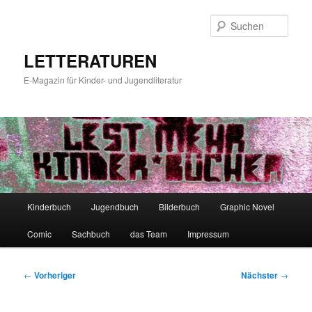
Zum
primären
Such
Inhalt
springen
LETTERATUREN
E-Magazin für Kinder- und Jugendliteratur
Hauptmenü
Kinderbuch
Jugendbuch
Bilderbuch
Graphic Novel
Comic
Sachbuch
das Team
Impressum
Beitragsnavigation
←
Vorheriger
Nächster
→