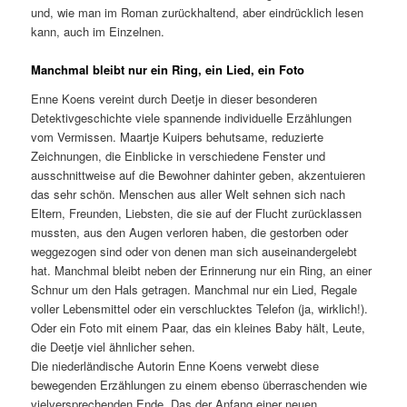
und, wie man im Roman zurückhaltend, aber eindrücklich lesen
kann, auch im Einzelnen.
Manchmal bleibt nur ein Ring, ein Lied, ein Foto
Enne Koens vereint durch Deetje in dieser besonderen
Detektivgeschichte viele spannende individuelle Erzählungen
vom Vermissen. Maartje Kuipers behutsame, reduzierte
Zeichnungen, die Einblicke in verschiedene Fenster und
ausschnittweise auf die Bewohner dahinter geben, akzentuieren
das sehr schön. Menschen aus aller Welt sehnen sich nach
Eltern, Freunden, Liebsten, die sie auf der Flucht zurücklassen
mussten, aus den Augen verloren haben, die gestorben oder
weggezogen sind oder von denen man sich auseinandergelebt
hat. Manchmal bleibt neben der Erinnerung nur ein Ring, an einer
Schnur um den Hals getragen. Manchmal nur ein Lied, Regale
voller Lebensmittel oder ein verschlucktes Telefon (ja, wirklich!).
Oder ein Foto mit einem Paar, das ein kleines Baby hält, Leute,
die Deetje viel ähnlicher sehen.
Die niederländische Autorin Enne Koens verwebt diese
bewegenden Erzählungen zu einem ebenso überraschenden wie
vielversprechenden Ende. Das der Anfang einer neuen,