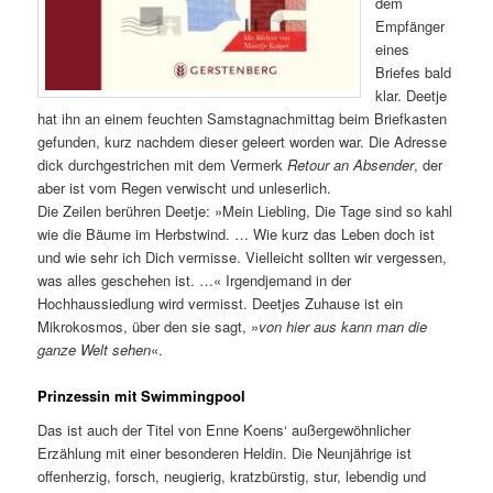
dem
Empfänger
eines
Briefes bald
klar. Deetje
hat ihn an einem feuchten Samstagnachmittag beim Briefkasten
gefunden, kurz nachdem dieser geleert worden war. Die Adresse
dick durchgestrichen mit dem Vermerk
Retour an Absender
, der
aber ist vom Regen verwischt und unleserlich.
Die Zeilen berühren Deetje: »Mein Liebling, Die Tage sind so kahl
wie die Bäume im Herbstwind. … Wie kurz das Leben doch ist
und wie sehr ich Dich vermisse. Vielleicht sollten wir vergessen,
was alles geschehen ist. …« Irgendjemand in der
Hochhaussiedlung wird vermisst. Deetjes Zuhause ist ein
Mikrokosmos, über den sie sagt, »
von hier aus kann man die
ganze Welt sehen
«.
Prinzessin mit Swimmingpool
Das ist auch der Titel von Enne Koens‘ außergewöhnlicher
Erzählung mit einer besonderen Heldin. Die Neunjährige ist
offenherzig, forsch, neugierig, kratzbürstig, stur, lebendig und