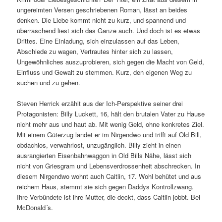
ungereimten Versen geschriebenen Roman, lässt an beides
denken. Die Liebe kommt nicht zu kurz, und spannend und
überraschend liest sich das Ganze auch. Und doch ist es etwas
Drittes. Eine Einladung, sich einzulassen auf das Leben,
Abschiede zu wagen, Vertrautes hinter sich zu lassen,
Ungewöhnliches auszuprobieren, sich gegen die Macht von Geld,
Einfluss und Gewalt zu stemmen. Kurz, den eigenen Weg zu
suchen und zu gehen.
Steven Herrick erzählt aus der Ich-Perspektive seiner drei
Protagonisten: Billy Luckett, 16, hält den brutalen Vater zu Hause
nicht mehr aus und haut ab. Mit wenig Geld, ohne konkretes Ziel.
Mit einem Güterzug landet er im Nirgendwo und trifft auf Old Bill,
obdachlos, verwahrlost, unzugänglich. Billy zieht in einen
ausrangierten Eisenbahnwaggon in Old Bills Nähe, lässt sich
nicht von Griesgram und Lebensverdrossenheit abschrecken. In
diesem Nirgendwo wohnt auch Caitlin, 17. Wohl behütet und aus
reichem Haus, stemmt sie sich gegen Daddys Kontrollzwang.
Ihre Verbündete ist ihre Mutter, die deckt, dass Caitlin jobbt. Bei
McDonald´s.