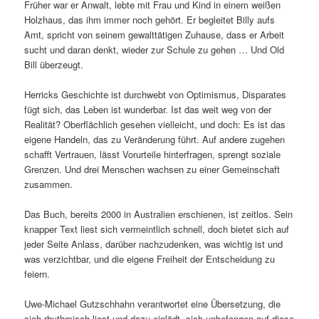
Früher war er Anwalt, lebte mit Frau und Kind in einem weißen
Holzhaus, das ihm immer noch gehört. Er begleitet Billy aufs
Amt, spricht von seinem gewalttätigen Zuhause, dass er Arbeit
sucht und daran denkt, wieder zur Schule zu gehen … Und Old
Bill überzeugt.
Herricks Geschichte ist durchwebt von Optimismus, Disparates
fügt sich, das Leben ist wunderbar. Ist das weit weg von der
Realität? Oberflächlich gesehen vielleicht, und doch: Es ist das
eigene Handeln, das zu Veränderung führt. Auf andere zugehen
schafft Vertrauen, lässt Vorurteile hinterfragen, sprengt soziale
Grenzen. Und drei Menschen wachsen zu einer Gemeinschaft
zusammen.
Das Buch, bereits 2000 in Australien erschienen, ist zeitlos. Sein
knapper Text liest sich vermeintlich schnell, doch bietet sich auf
jeder Seite Anlass, darüber nachzudenken, was wichtig ist und
was verzichtbar, und die eigene Freiheit der Entscheidung zu
feiern.
Uwe-Michael Gutzschhahn verantwortet eine Übersetzung, die
sich rhythmisch liest und dazu einlädt, sich unbefangen auf diese