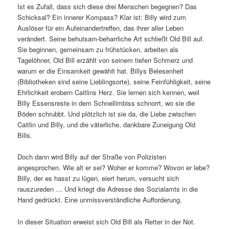
Ist es Zufall, dass sich diese drei Menschen begegnen? Das
Schicksal? Ein innerer Kompass? Klar ist: Billy wird zum
Auslöser für ein Aufeinandertreffen, das ihrer aller Leben
verändert. Seine behutsam-beharrliche Art schließt Old Bill auf.
Sie beginnen, gemeinsam zu frühstücken, arbeiten als
Tagelöhner, Old Bill erzählt von seinem tiefen Schmerz und
warum er die Einsamkeit gewählt hat. Billys Belesenheit
(Bibliotheken sind seine Lieblingsorte), seine Feinfühligkeit, seine
Ehrlichkeit erobern Caitlins Herz. Sie lernen sich kennen, weil
Billy Essensreste in dem Schnellimbiss schnorrt, wo sie die
Böden schrubbt. Und plötzlich ist sie da, die Liebe zwischen
Caitlin und Billy, und die väterliche, dankbare Zuneigung Old
Bills.
Doch dann wird Billy auf der Straße von Polizisten
angesprochen. Wie alt er sei? Woher er komme? Wovon er lebe?
Billy, der es hasst zu lügen, eiert herum, versucht sich
rauszureden … Und kriegt die Adresse des Sozialamts in die
Hand gedrückt. Eine unmissverständliche Aufforderung.
In dieser Situation erweist sich Old Bill als Retter in der Not.