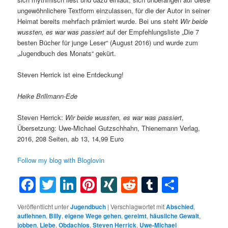
ungewöhnlichere Textform einzulassen, für die der Autor in seiner
Heimat bereits mehrfach prämiert wurde. Bei uns steht
Wir beide
wussten, es war was passiert
auf der Empfehlungsliste „Die 7
besten Bücher für junge Leser“ (August 2016) und wurde zum
„Jugendbuch des Monats“ gekürt.
Steven Herrick ist eine Entdeckung!
Heike Brillmann-Ede
Steven Herrick:
Wir beide wussten, es war was passiert
,
Übersetzung: Uwe-Michael Gutzschhahn, Thienemann Verlag,
2016, 208 Seiten, ab 13, 14,99 Euro
Follow my blog with Bloglovin
Facebook
Twitter
LinkedIn
Pinterest
XING
Reddit
Tumblr
Teilen
Veröffentlicht unter
Jugendbuch
|
Verschlagwortet mit
Abschied
,
auflehnen
,
Billy
,
eigene Wege gehen
,
gereimt
,
häusliche Gewalt
,
jobben
,
Liebe
,
Obdachlos
,
Steven Herrick
,
Uwe-Michael