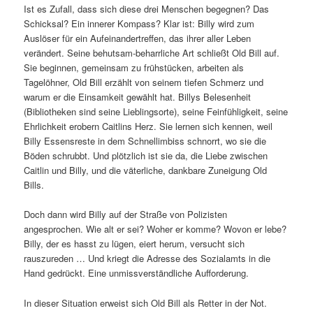
Ist es Zufall, dass sich diese drei Menschen begegnen? Das
Schicksal? Ein innerer Kompass? Klar ist: Billy wird zum
Auslöser für ein Aufeinandertreffen, das ihrer aller Leben
verändert. Seine behutsam-beharrliche Art schließt Old Bill auf.
Sie beginnen, gemeinsam zu frühstücken, arbeiten als
Tagelöhner, Old Bill erzählt von seinem tiefen Schmerz und
warum er die Einsamkeit gewählt hat. Billys Belesenheit
(Bibliotheken sind seine Lieblingsorte), seine Feinfühligkeit, seine
Ehrlichkeit erobern Caitlins Herz. Sie lernen sich kennen, weil
Billy Essensreste in dem Schnellimbiss schnorrt, wo sie die
Böden schrubbt. Und plötzlich ist sie da, die Liebe zwischen
Caitlin und Billy, und die väterliche, dankbare Zuneigung Old
Bills.
Doch dann wird Billy auf der Straße von Polizisten
angesprochen. Wie alt er sei? Woher er komme? Wovon er lebe?
Billy, der es hasst zu lügen, eiert herum, versucht sich
rauszureden … Und kriegt die Adresse des Sozialamts in die
Hand gedrückt. Eine unmissverständliche Aufforderung.
In dieser Situation erweist sich Old Bill als Retter in der Not.