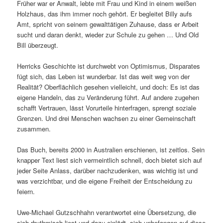
Früher war er Anwalt, lebte mit Frau und Kind in einem weißen
Holzhaus, das ihm immer noch gehört. Er begleitet Billy aufs
Amt, spricht von seinem gewalttätigen Zuhause, dass er Arbeit
sucht und daran denkt, wieder zur Schule zu gehen … Und Old
Bill überzeugt.
Herricks Geschichte ist durchwebt von Optimismus, Disparates
fügt sich, das Leben ist wunderbar. Ist das weit weg von der
Realität? Oberflächlich gesehen vielleicht, und doch: Es ist das
eigene Handeln, das zu Veränderung führt. Auf andere zugehen
schafft Vertrauen, lässt Vorurteile hinterfragen, sprengt soziale
Grenzen. Und drei Menschen wachsen zu einer Gemeinschaft
zusammen.
Das Buch, bereits 2000 in Australien erschienen, ist zeitlos. Sein
knapper Text liest sich vermeintlich schnell, doch bietet sich auf
jeder Seite Anlass, darüber nachzudenken, was wichtig ist und
was verzichtbar, und die eigene Freiheit der Entscheidung zu
feiern.
Uwe-Michael Gutzschhahn verantwortet eine Übersetzung, die
sich rhythmisch liest und dazu einlädt, sich unbefangen auf diese