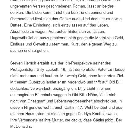
ungereimten Versen geschriebenen Roman, lässt an beides
denken. Die Liebe kommt nicht zu kurz, und spannend und
überraschend liest sich das Ganze auch. Und doch ist es etwas
Drittes. Eine Einladung, sich einzulassen auf das Leben,
Abschiede zu wagen, Vertrautes hinter sich zu lassen,
Ungewöhnliches auszuprobieren, sich gegen die Macht von Geld,
Einfluss und Gewalt zu stemmen. Kurz, den eigenen Weg zu
suchen und zu gehen.
Steven Herrick erzählt aus der Ich-Perspektive seiner drei
Protagonisten: Billy Luckett, 16, hält den brutalen Vater zu Hause
nicht mehr aus und haut ab. Mit wenig Geld, ohne konkretes Ziel.
Mit einem Güterzug landet er im Nirgendwo und trifft auf Old Bill,
obdachlos, verwahrlost, unzugänglich. Billy zieht in einen
ausrangierten Eisenbahnwaggon in Old Bills Nähe, lässt sich
nicht von Griesgram und Lebensverdrossenheit abschrecken. In
diesem Nirgendwo wohnt auch Caitlin, 17. Wohl behütet und aus
reichem Haus, stemmt sie sich gegen Daddys Kontrollzwang.
Ihre Verbündete ist ihre Mutter, die deckt, dass Caitlin jobbt. Bei
McDonald´s.