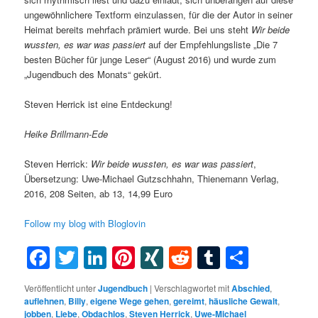
ungewöhnlichere Textform einzulassen, für die der Autor in seiner
Heimat bereits mehrfach prämiert wurde. Bei uns steht
Wir beide
wussten, es war was passiert
auf der Empfehlungsliste „Die 7
besten Bücher für junge Leser“ (August 2016) und wurde zum
„Jugendbuch des Monats“ gekürt.
Steven Herrick ist eine Entdeckung!
Heike Brillmann-Ede
Steven Herrick:
Wir beide wussten, es war was passiert
,
Übersetzung: Uwe-Michael Gutzschhahn, Thienemann Verlag,
2016, 208 Seiten, ab 13, 14,99 Euro
Follow my blog with Bloglovin
Facebook
Twitter
LinkedIn
Pinterest
XING
Reddit
Tumblr
Teilen
Veröffentlicht unter
Jugendbuch
|
Verschlagwortet mit
Abschied
,
auflehnen
,
Billy
,
eigene Wege gehen
,
gereimt
,
häusliche Gewalt
,
jobben
,
Liebe
,
Obdachlos
,
Steven Herrick
,
Uwe-Michael